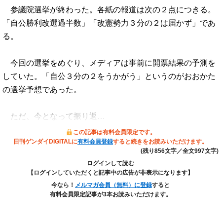
参議院選挙が終わった。各紙の報道は次の２点につきる。
「自公勝利改選過半数」「改憲勢力３分の２は届かず」であ
る。
今回の選挙をめぐり、メディアは事前に開票結果の予測を
していた。「自公３分の２をうかがう」というのがおおかた
の選挙予想であった。
ただ、今となって振り返…
この記事は有料会員限定です。
日刊ゲンダイDIGITALに
有料会員登録
すると続きをお読みいただけます。
(残り856文字／全文997文字)
ログインして読む
【ログインしていただくと記事中の広告が非表示になります】
今なら！
メルマガ会員（無料）に登録
すると
有料会員限定記事が3本お読みいただけます。