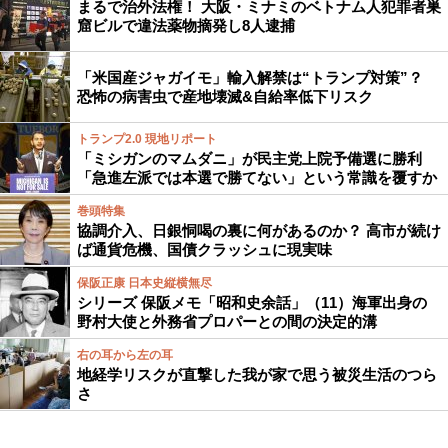
まるで治外法権！ 大阪・ミナミのベトナム人犯罪者巣
窟ビルで違法薬物摘発し8人逮捕
「米国産ジャガイモ」輸入解禁は“トランプ対策”？
恐怖の病害虫で産地壊滅&自給率低下リスク
トランプ2.0 現地リポート
「ミシガンのマムダニ」が民主党上院予備選に勝利
「急進左派では本選で勝てない」という常識を覆すか
巻頭特集
協調介入、日銀恫喝の裏に何があるのか？ 高市が続け
ば通貨危機、国債クラッシュに現実味
保阪正康 日本史縦横無尽
シリーズ 保阪メモ「昭和史余話」（11）海軍出身の
野村大使と外務省プロパーとの間の決定的溝
右の耳から左の耳
地経学リスクが直撃した我が家で思う被災生活のつら
さ
アクセスランキング
週間