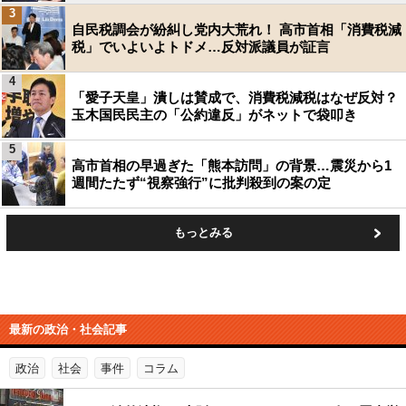
3
自民税調会が紛糾し党内大荒れ！ 高市首相「消費税減
税」でいよいよトドメ…反対派議員が証言
4
「愛子天皇」潰しは賛成で、消費税減税はなぜ反対？
玉木国民民主の「公約違反」がネットで袋叩き
5
高市首相の早過ぎた「熊本訪問」の背景…震災から1
週間たたず“視察強行”に批判殺到の案の定
もっとみる
最新の政治・社会記事
政治
社会
事件
コラム