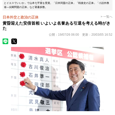
とイエスでいいか」で山本七平賞を受賞。「日米同盟の正体」「戦後史の正体」「小説外務
省―尖閣問題の正体」など著書多数。
> 一覧へ
日本外交と政治の正体
黄昏迎えた安倍首相 いよいよ名誉ある引退を考える時がき
た
公開：
19/07/26 06:00
更新：
20/03/05 16:52