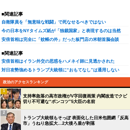
■関連記事
自衛隊員を「無意味な戦闘」で死なせるべきではない
今の日本をNYタイムズ紙が「独裁国家」と表現するのは当然
安倍首相は完全に「蚊帳の外」だった板門店の米朝首脳会談
■関連記事
安倍首相はイラン外交の思惑をハメネイ師に見透かされた
対日攻勢強めるトランプ大統領に“おもてなし”は通用しない
政治のアクセスランキング
1
支持率急落の高市政権がV字回復画策 内閣改造でクビ
切り不可避な“ポンコツ”5大臣の名前
2
トランプ大統領もそっぽ 表面化した日米包囲網「反高
市」うねり急拡大…2大後ろ盾が剥落