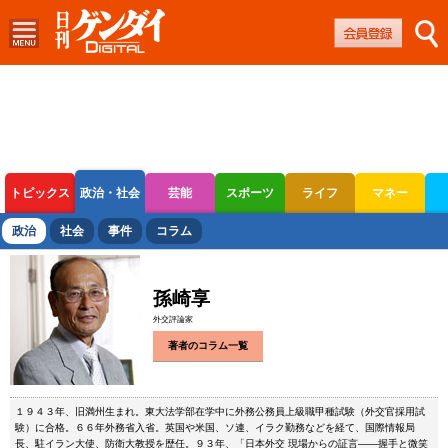
トピックス
政治・社会
芸能
スポーツ
ライフ
マネー
ボートレース
競輪
オートレース
政治
社会
事件
コラム
孫崎享
外交評論家
著者のコラム一覧
１９４３年、旧満州生まれ。東大法学部在学中に外務公務員上級職甲種試験（外交官採用試
験）に合格。６６年外務省入省。英国や米国、ソ連、イラク勤務などを経て、国際情報局
長、駐イラン大使、防衛大教授を歴任。９３年、「日本外交 現場からの証言――握手と微笑