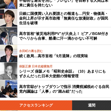
不都合な過去を消し「ブレない」を自称する人間は未
来に責任を持たない
日銀に国債買い入れ要請との報道も…円安・物価高・
金利上昇が示す高市政権「無責任な放漫財政」が国民
生活を破壊
高市首相“被災地利用PV”が大炎上！ ピアノBGM付き
でヘリから合掌、酷暑に汗一滴かかない不可解
永田町の裏を読む
続く政局…高市首相「9月退陣」の現実味
保阪正康 日本史縦横無尽
シリーズ 保阪メモ「昭和史余話」（10）あまりにも
ずさんだった日本大使館の情報管理
高市官邸がトップダウンで指示 消費税減税めぐる自民
党内議論は「人事」の“踏み絵”だった
アクセスランキング
週間