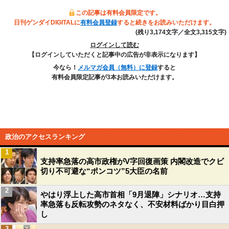
この記事は有料会員限定です。
日刊ゲンダイDIGITALに
有料会員登録
すると続きをお読みいただけます。
(残り3,174文字／全文3,315文字)
ログインして読む
【ログインしていただくと記事中の広告が非表示になります】
今なら！
メルマガ会員（無料）に登録
すると
有料会員限定記事が3本お読みいただけます。
政治のアクセスランキング
1
支持率急落の高市政権がV字回復画策 内閣改造でクビ
切り不可避な“ポンコツ”5大臣の名前
2
やはり浮上した高市首相「9月退陣」シナリオ…支持
率急落も反転攻勢のネタなく、不安材料ばかり目白押
し
3