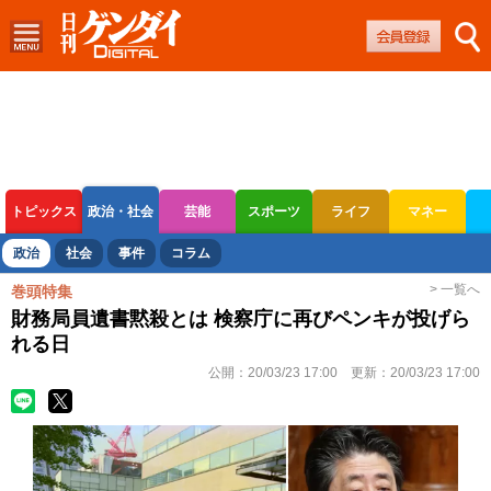
トピックス
政治・社会
芸能
スポーツ
ライフ
マネー
ボートレース
競輪
オートレース
政治
社会
事件
コラム
> 一覧へ
巻頭特集
財務局員遺書黙殺とは 検察庁に再びペンキが投げら
れる日
公開：
20/03/23 17:00
更新：
20/03/23 17:00