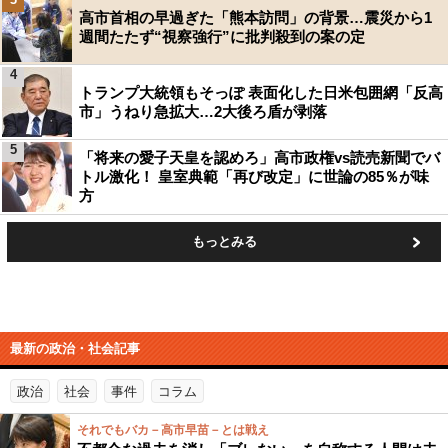
高市首相の早過ぎた「熊本訪問」の背景…震災から1
週間たたず“視察強行”に批判殺到の案の定
4
トランプ大統領もそっぽ 表面化した日米包囲網「反高
市」うねり急拡大…2大後ろ盾が剥落
5
「将来の愛子天皇を認めろ」高市政権vs読売新聞でバ
トル激化！ 皇室典範「再び改定」に世論の85％が味
方
もっとみる
最新の政治・社会記事
政治
社会
事件
コラム
それでもバカ－高市早苗－とは戦え