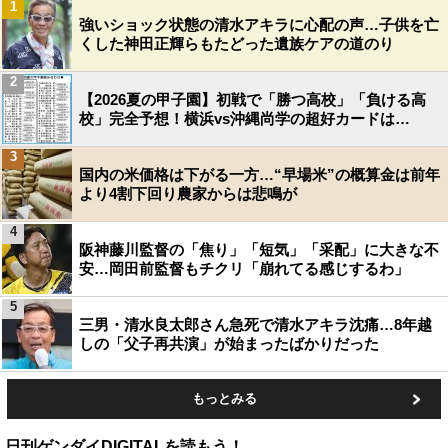
1
強いショック状態の清水アキラに心配の声…子供を亡
くした神田正輝らもたどった遺族ケアの道のり
2
【2026夏の甲子園】初戦で「勝つ高校」「負ける高
校」完全予想！横浜vs沖縄尚学の超好カードは…
3
国内の米価格は下がる一方…“早場米”の概算金は前年
より4割下回り農家からは悲鳴が
4
阪神藤川監督の「焦り」「短気」「采配」に大きな不
安…岡田前監督もチクリ「崩れてる感じするわ」
5
三男・清水良太郎さん急死で清水アキラ沈痛…8年越
しの「父子再共演」が始まったばかりだった
もっとみる
日刊ゲンダイDIGITALを読もう！