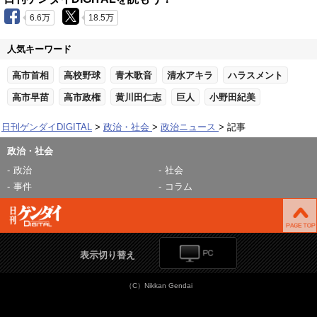
6.6万
18.5万
人気キーワード
高市首相
高校野球
青木歌音
清水アキラ
ハラスメント
高市早苗
高市政権
黄川田仁志
巨人
小野田紀美
日刊ゲンダイDIGITAL
政治・社会
政治ニュース
記事
政治・社会
政治
社会
事件
コラム
表示切り替え
（C）Nikkan Gendai