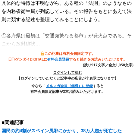
具体的な特徴は不明ながら、ある種の「法則」のようなもの
を内務省衛生局が列記している。その報告をもとにあえて法
則に類する記述を整理してみることにしよう。
①各府県は最初は「交通頻繁なる都市」が発火点である。そ
こから放射線状…
この記事は有料会員限定です。
日刊ゲンダイDIGITALに
有料会員登録
すると続きをお読みいただけます。
(残り917文字／全文1,058文字)
ログインして読む
【ログインしていただくと記事中の広告が非表示になります】
今なら！
メルマガ会員（無料）に登録
すると
有料会員限定記事が3本お読みいただけます。
■関連記事
国民の約4割がスペイン風邪にかかり、38万人超が死亡した