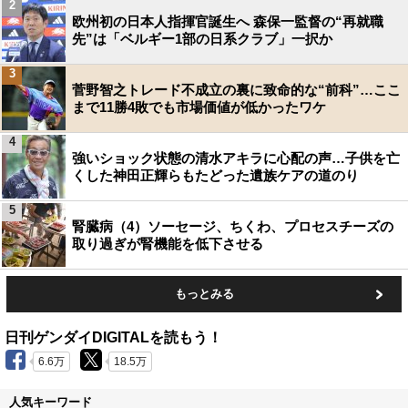
2
欧州初の日本人指揮官誕生へ 森保一監督の“再就職
先”は「ベルギー1部の日系クラブ」一択か
3
菅野智之トレード不成立の裏に致命的な“前科”…ここ
まで11勝4敗でも市場価値が低かったワケ
4
強いショック状態の清水アキラに心配の声…子供を亡
くした神田正輝らもたどった遺族ケアの道のり
5
腎臓病（4）ソーセージ、ちくわ、プロセスチーズの
取り過ぎが腎機能を低下させる
もっとみる
日刊ゲンダイDIGITALを読もう！
6.6万
18.5万
人気キーワード