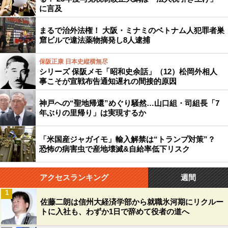
に言及
まるで治外法権！ 大阪・ミナミのベトナム人犯罪者巣
窟ビルで違法薬物摘発し8人逮捕
保阪正康 日本史縦横無尽
シリーズ 保阪メモ「昭和史余話」（12）松岡外相人
事こそが宣戦布告通知遅れの間接的原因
神戸への“聖地帰還”めぐり騒然…山口組・司組長「7
年ぶりの里帰り」は実現するか
「米国産ジャガイモ」輸入解禁は“トランプ対策”？
恐怖の病害虫で産地壊滅&自給率低下リスク
アクセスランキング
週間
1
佐藤二朗は信州大経済学部から就職氷河期にリクルー
トに入社も、わずか1日で辞めて役者の道へ