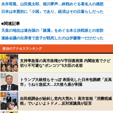
永井荷風、山田風太郎、徳川夢声…終戦めぐる著名人の感想
日本は本質的に「小国」であり、経済はその日暮らしだった
■関連記事
天皇の地位は連合国の「隷属」をめぐる本土決戦派との攻防
連絡会議の出席者で息子が戦死したのは伊藤整一だけだった
政治のアクセスランキング
1
支持率急落の高市政権がV字回復画策 内閣改造でクビ
切り不可避な“ポンコツ”5大臣の名前
2
トランプ大統領もそっぽ 表面化した日米包囲網「反高
市」うねり急拡大…2大後ろ盾が剥落
3
自民税調会が紛糾し党内大荒れ！ 高市首相「消費税減
税」でいよいよトドメ…反対派議員が証言
4