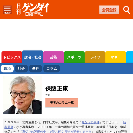
トピックス
政治・社会
芸能
スポーツ
ライフ
マネー
ボートレース
競輪
オートレース
政治
社会
事件
コラム
保阪正康
作家
著者のコラム一覧
１９３９年、北海道生まれ。同志社大卒。編集者を経て「
死なう団事件
」でデビュー。「
昭
和天皇
」など著書多数。２００４年、一連の昭和史研究で菊池寛賞。本連載「日本史 縦横
無尽」が『
「裏切りの近現代史」で読み解く 歴史が暗転するとき
』（講談社）として好評発