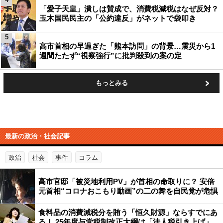
「愛子天皇」潰しは賛成で、消費税減税はなぜ反対？
玉木国民民主の「公約違反」がネットで袋叩き
5
高市首相の早過ぎた「熊本訪問」の背景…震災から1
週間たたず“視察強行”に批判殺到の案の定
もっとみる
最新の政治・社会記事
政治
社会
事件
コラム
高市官邸「被災地利用PV」が首相の命取りに？ 安倍
元首相“コロナおこもり動画”の二の舞を自民党が危惧
食料品の消費減税分を賄う「恒久財源」ならすでにあ
る！ 25年度与党税制改正大綱は「法人税引き上げ」