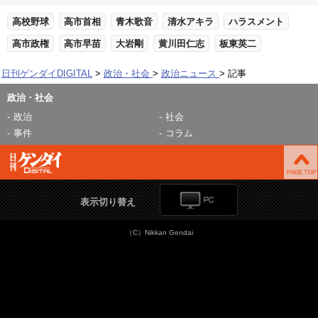
高校野球
高市首相
青木歌音
清水アキラ
ハラスメント
高市政権
高市早苗
大岩剛
黄川田仁志
板東英二
日刊ゲンダイDIGITAL
政治・社会
政治ニュース
記事
政治・社会
政治
社会
事件
コラム
表示切り替え
（C）Nikkan Gendai