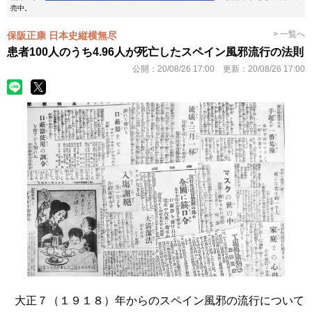
売中。
> 一覧へ
保阪正康 日本史縦横無尽
患者100人のうち4.96人が死亡したスペイン風邪流行の法則
公開：
20/08/26 17:00
更新：
20/08/26 17:00
大正７（１９１８）年からのスペイン風邪の流行について