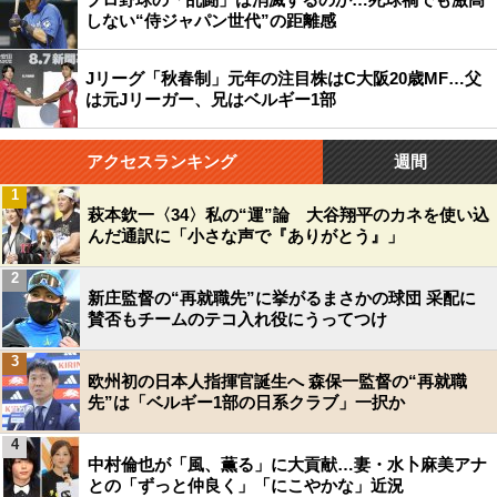
しない“侍ジャパン世代”の距離感
Jリーグ「秋春制」元年の注目株はC大阪20歳MF…父
は元Jリーガー、兄はベルギー1部
アクセスランキング
週間
1
萩本欽一〈34〉私の“運”論 大谷翔平のカネを使い込
んだ通訳に「小さな声で『ありがとう』」
2
新庄監督の“再就職先”に挙がるまさかの球団 采配に
賛否もチームのテコ入れ役にうってつけ
3
欧州初の日本人指揮官誕生へ 森保一監督の“再就職
先”は「ベルギー1部の日系クラブ」一択か
4
中村倫也が「風、薫る」に大貢献…妻・水卜麻美アナ
との「ずっと仲良く」「にこやかな」近況