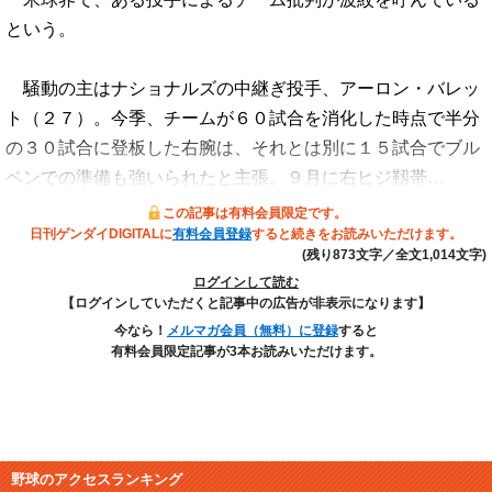
という。
騒動の主はナショナルズの中継ぎ投手、アーロン・バレッ
ト（２７）。今季、チームが６０試合を消化した時点で半分
の３０試合に登板した右腕は、それとは別に１５試合でブル
ペンでの準備も強いられたと主張。９月に右ヒジ靱帯…
この記事は有料会員限定です。
日刊ゲンダイDIGITALに
有料会員登録
すると続きをお読みいただけます。
(残り873文字／全文1,014文字)
ログインして読む
【ログインしていただくと記事中の広告が非表示になります】
今なら！
メルマガ会員（無料）に登録
すると
有料会員限定記事が3本お読みいただけます。
野球のアクセスランキング