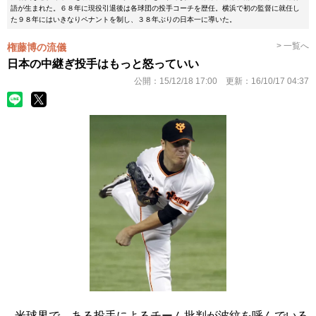
語が生まれた。６８年に現役引退後は各球団の投手コーチを歴任。横浜で初の監督に就任し
た９８年にはいきなりペナントを制し、３８年ぶりの日本一に導いた。
> 一覧へ
権藤博の流儀
日本の中継ぎ投手はもっと怒っていい
公開：
15/12/18 17:00
更新：
16/10/17 04:37
米球界で、ある投手によるチーム批判が波紋を呼んでいる