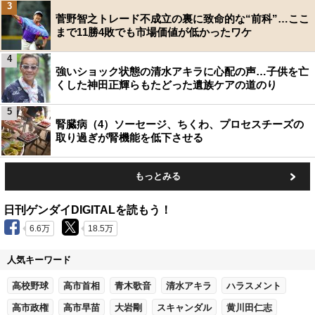
3
菅野智之トレード不成立の裏に致命的な“前科”…ここ
まで11勝4敗でも市場価値が低かったワケ
4
強いショック状態の清水アキラに心配の声…子供を亡
くした神田正輝らもたどった遺族ケアの道のり
5
腎臓病（4）ソーセージ、ちくわ、プロセスチーズの
取り過ぎが腎機能を低下させる
もっとみる
日刊ゲンダイDIGITALを読もう！
6.6万
18.5万
人気キーワード
高校野球
高市首相
青木歌音
清水アキラ
ハラスメント
高市政権
高市早苗
大岩剛
スキャンダル
黄川田仁志