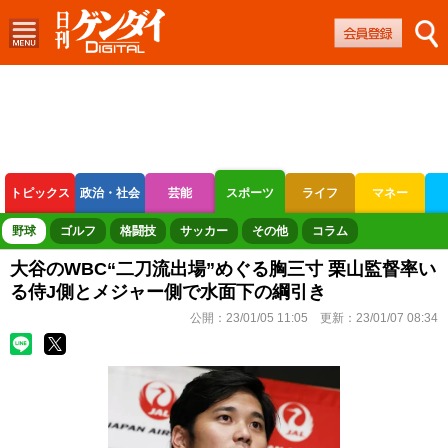
トピックス
政治・社会
芸能
スポーツ
ライフ
マネー
ボートレース
競輪
オートレース
野球
ゴルフ
格闘技
サッカー
その他
コラム
大谷のWBC“二刀流出場”めぐる胸三寸 栗山監督率い
る侍J側とメジャー側で水面下の綱引き
公開：
23/01/05 11:05
更新：
23/01/07 08:34