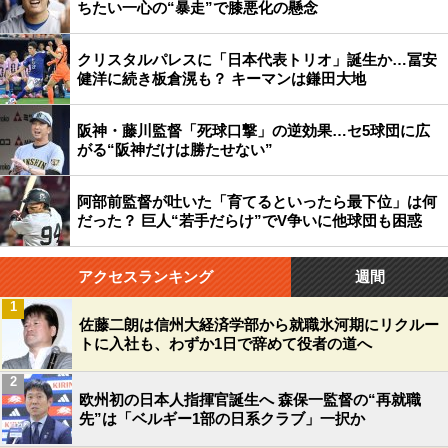
ちたい一心の“暴走”で膝悪化の懸念
クリスタルパレスに「日本代表トリオ」誕生か…冨安
健洋に続き板倉滉も？ キーマンは鎌田大地
阪神・藤川監督「死球口撃」の逆効果…セ5球団に広
がる“阪神だけは勝たせない”
阿部前監督が吐いた「育てるといったら最下位」は何
だった？ 巨人“若手だらけ”でV争いに他球団も困惑
アクセスランキング
週間
1
佐藤二朗は信州大経済学部から就職氷河期にリクルー
トに入社も、わずか1日で辞めて役者の道へ
2
欧州初の日本人指揮官誕生へ 森保一監督の“再就職
先”は「ベルギー1部の日系クラブ」一択か