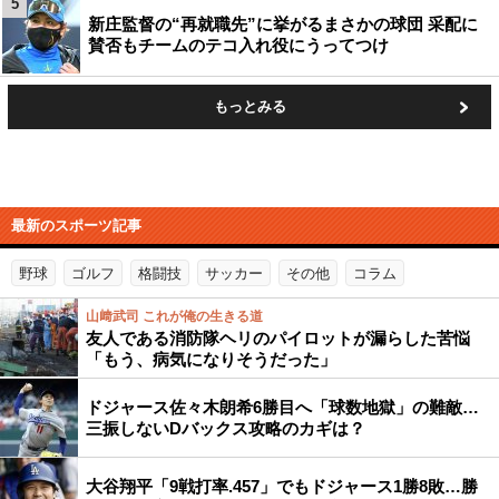
5
新庄監督の“再就職先”に挙がるまさかの球団 采配に
賛否もチームのテコ入れ役にうってつけ
もっとみる
最新のスポーツ記事
野球
ゴルフ
格闘技
サッカー
その他
コラム
山﨑武司 これが俺の生きる道
友人である消防隊ヘリのパイロットが漏らした苦悩
「もう、病気になりそうだった」
ドジャース佐々木朗希6勝目へ「球数地獄」の難敵…
三振しないDバックス攻略のカギは？
大谷翔平「9戦打率.457」でもドジャース1勝8敗…勝