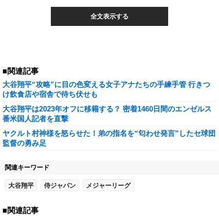
全文表示する
■関連記事
大谷翔平“攻略”に目の色変える女子アナたちの手練手管 行きつ
け飲食店や宿舎で待ち伏せも
大谷翔平は2023年オフに移籍する？ 密着1460日間のエンゼルス
番米国人記者を直撃
ヤクルト村神様を怒らせた！弟の指名を“匂わせ発言”したセ球団
監督の勇み足
関連キーワード
大谷翔平
侍ジャパン
メジャーリーグ
■関連記事