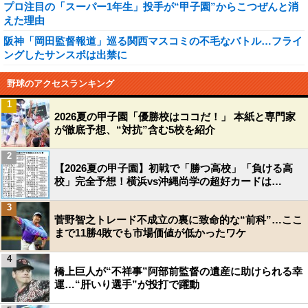
プロ注目の「スーパー1年生」投手が“甲子園”からこつぜんと消
えた理由
阪神「岡田監督報道」巡る関西マスコミの不毛なバトル…フライ
ングしたサンスポは出禁に
野球のアクセスランキング
1
2026夏の甲子園「優勝校はココだ！」 本紙と専門家
が徹底予想、“対抗”含む5校を紹介
2
【2026夏の甲子園】初戦で「勝つ高校」「負ける高
校」完全予想！横浜vs沖縄尚学の超好カードは…
3
菅野智之トレード不成立の裏に致命的な“前科”…ここ
まで11勝4敗でも市場価値が低かったワケ
4
橋上巨人が“不祥事”阿部前監督の遺産に助けられる幸
運…“肝いり選手”が投打で躍動