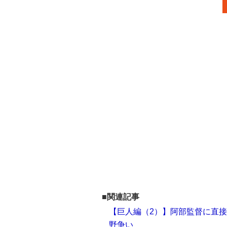
■関連記事
【巨人編（2）】阿部監督に直
野争い