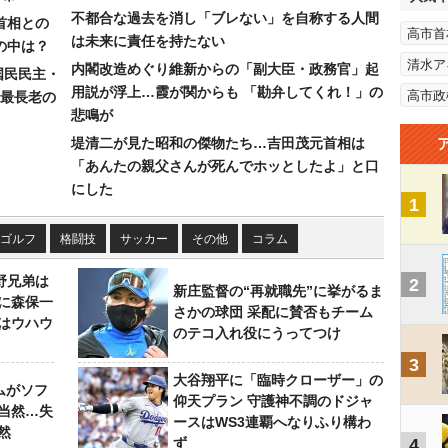
不都合な過去を消し「ブレない」を自称する人間
首相との
高市首
は未来に責任を持たない
の中は？
清水ア
内閣改造めぐり維新からの「副大臣・政務官」起
国民民主・
用説が浮上…霞が関からも 「勘弁してくれ！」の
高市政
最長老の
悲鳴が
堤清二が見た昭和の傑物たち…吉田茂元首相は
「あんたの親父さんが死んでホッとしたよ」と口
にした
1
ゴルフ
格闘技
サッカー
その他
コラム
野兄弟は
2
新庄監督の“再就職先”に挙がるま
らに森保一
さかの球団 采配に賛否もチーム
はウハウ
のテコ入れ役にうってつけ
3
大谷翔平に「臨時クローザー」の
ムがソフ
仰天プラン 守護神不調のドジャ
当然…失
ースはWS3連覇へなりふり構わ
然
ず
4