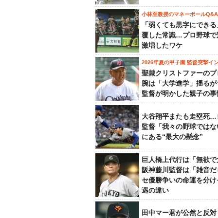
小林至教授のマネーボールQ&A
「弱くても黒字にできる
覆した常識…プロ野球で
激増したワケ
2026年夏の甲子園 監督突撃イ
聖隷クリストファーのプ
腕は「大学進学」揺るが
監督が明かした親子の事
大谷翔平またも走塁死…
監督「我々の野球ではな
にある“最大の懸念”
巨人橋上代行は「無欲で
阪神藤川監督は「雑音だ
セ優勝争いの命運を分け
遇の違い
田中マー君が公然と反対