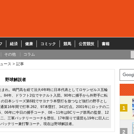
フ
経済
健康
コミック
競馬
公営競技
書籍
その他
コラム
ュース
記事
野球解説者
県生まれ。鳴門高を経て法大4年時に日本代表としてロサンゼルス五輪
。84年、ドラフト2位でヤクルト入団。90年に捕手から外野手に転
との日本シリーズ第6戦でサヨナラ本塁打を放つなど強打の野手とし
算16年間で打率.262、97本塁打、341打点。2001年にロッテの二
1
5、06年に中日の捕手コーチ、08～11年はBCリーグ群馬の監督、12
二、三軍バッテリーコーチを歴任。17年限りで退団も19年に巨人に
ムバッテリー兼打撃コーチ。現在は野球解説者。
2