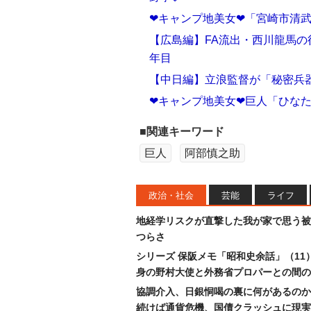
❤キャンプ地美女❤「宮崎市清
【広島編】FA流出・西川龍馬の
年目
【中日編】立浪監督が「秘密兵
❤キャンプ地美女❤巨人「ひな
■関連キーワード
巨人
阿部慎之助
政治・社会
芸能
ライフ
地経学リスクが直撃した我が家で思う被
つらさ
シリーズ 保阪メモ「昭和史余話」（11
身の野村大使と外務省プロパーとの間の
協調介入、日銀恫喝の裏に何があるのか
続けば通貨危機、国債クラッシュに現実