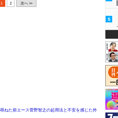
1
2
次へ
>>
5
接尋ねた前エース菅野智之の起用法と不安を感じた外