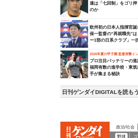
連は「七回制」をゴリ押
のか
欧州初の日本人指揮官誕
保一監督の“再就職先”
ー1部の日系クラブ」一
2026年夏の甲子園 監督突撃イ
プロ注目バッテリーの進
福岡有数の進学校・東筑
手が集まる秘訣
日刊ゲンダイDIGITALを読も
政治/社会
野球
ゴ