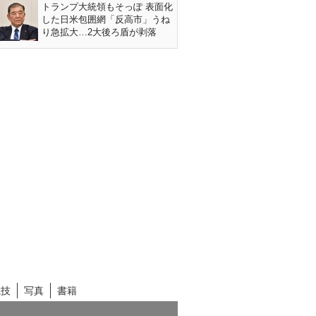
トランプ大統領もそっぽ 表面化
した日米包囲網「反高市」うね
り急拡大…2大後ろ盾が剥落
競技
写真
書籍