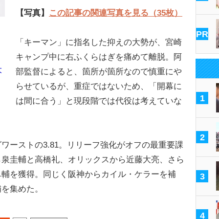
【写真】
この記事の関連写真を見る（35枚）
PR
「キーマン」に指名した抑えの大勢が、宮崎
キャンプ中に右ふくらはぎを痛めて離脱。阿
大
部監督によると、箇所が箇所なので慎重にや
らせているが、重症ではないため、「開幕に
1
は間に合う」と現段階では代役は考えていな
2
ーストの3.81。リリーフ強化がオフの最重要課
ら泉圭輔と高橋礼、オリックスから近藤大亮、さら
皐輔を獲得。同じく阪神からカイル・ケラーを補
3
補を集めた。
4