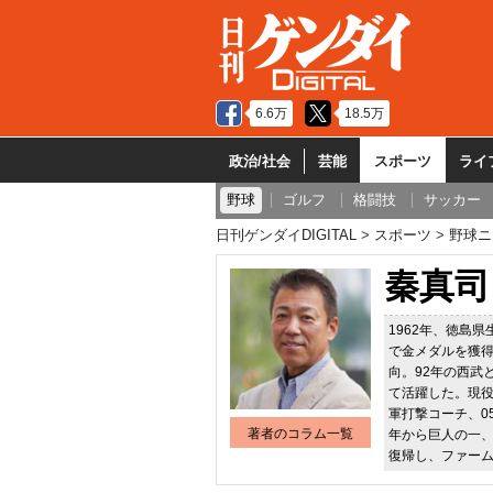
6.6万
18.5万
政治/社会
芸能
スポーツ
ライ
野球
ゴルフ
格闘技
サッカー
日刊ゲンダイDIGITAL
スポーツ
野球ニ
秦真司
1962年、徳島
で金メダルを獲得
向。92年の西武
て活躍した。現役通
軍打撃コーチ、0
著者のコラム一覧
年から巨人の一、
復帰し、ファー