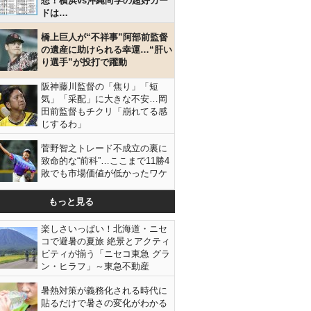
想！横浜vs沖縄尚学の超好カー
ドは…
橋上巨人が“不祥事”阿部前監督
の遺産に助けられる幸運…“肝い
り選手”が投打で躍動
阪神藤川監督の「焦り」「短
気」「采配」に大きな不安…岡
田前監督もチクリ「崩れてる感
じするわ」
菅野智之トレード不成立の裏に
致命的な“前科”…ここまで11勝4
敗でも市場価値が低かったワケ
もっと見る
楽しさいっぱい！北海道・ニセ
コで避暑の夏旅 絶景とアクティ
ビティが揃う「ニセコ東急 グラ
ン・ヒラフ」～東急不動産
暑熱対策が義務化される時代に
貼るだけで暑さの変化がわかる