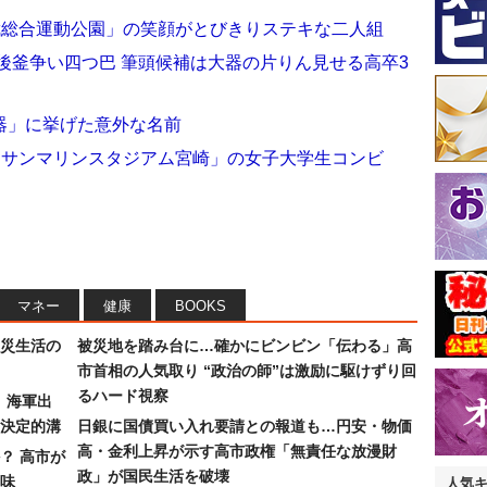
武総合運動公園」の笑顔がとびきりステキな二人組
後釜争い四つ巴 筆頭候補は大器の片りん見せる高卒3
器」に挙げた意外な名前
たサンマリンスタジアム宮崎」の女子大学生コンビ
マネー
健康
BOOKS
災生活の
被災地を踏み台に…確かにビンビン「伝わる」高
市首相の人気取り “政治の師”は激励に駆けずり回
るハード視察
）海軍出
決定的溝
日銀に国債買い入れ要請との報道も…円安・物価
高・金利上昇が示す高市政権「無責任な放漫財
？ 高市が
政」が国民生活を破壊
味
人気