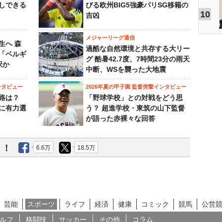
しできる
びる欧州BIG5強豪パリSG移籍の
10
吉凶
メジャーリーグ通信
生へ 森
過酷な自然環境と共存する大リー
は「ベルギ
グ 酷暑42.7度、7時間23分の雨天
択か
中断、WSを襲った大地震
ンタビュー
2026年夏の甲子園 監督突撃インタビュー
路は？
「野球学校」との対戦をどう思
に有力選
う？ 超進学校・東筑の山下監督
が語った赤裸々な回答
う！
6.6万
18.5万
芸能
スポーツ
ライフ
経済
健康
コミック
競馬
公営
ルフ
格闘技
サッカー
その他
コラム