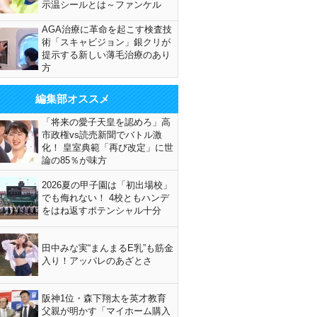
示温シールとは～ファンケル
AGA治療に革命を起こす検査技
術「スキャビジョン」銀クリが
提示する新しい薄毛治療のあり
方
編集部オススメ
「将来の愛子天皇を認めろ」高
市政権vs読売新聞でバトル激
化！ 皇室典範「再び改定」に世
論の85％が味方
2026夏の甲子園は「初出場校」
でも侮れない！ 4校ともハンデ
をはね返すポテンシャル十分
田中みな実“まんまるE乳”も筋金
入り！アッパレのあざとさ
阪神1位・森下翔太を英才教育
父親が明かす「マイホーム購入