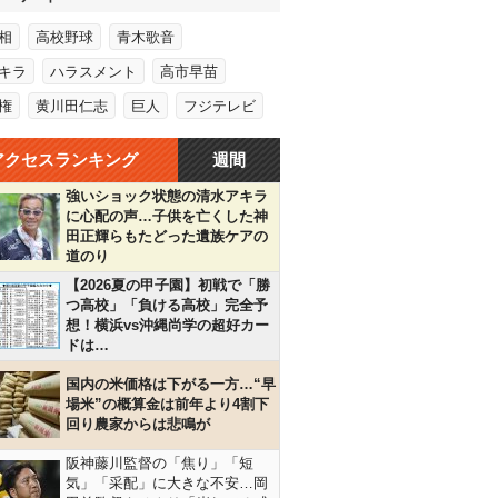
相
高校野球
青木歌音
キラ
ハラスメント
高市早苗
権
黄川田仁志
巨人
フジテレビ
アクセスランキング
週間
強いショック状態の清水アキラ
に心配の声…子供を亡くした神
田正輝らもたどった遺族ケアの
道のり
【2026夏の甲子園】初戦で「勝
つ高校」「負ける高校」完全予
想！横浜vs沖縄尚学の超好カー
ドは…
国内の米価格は下がる一方…“早
場米”の概算金は前年より4割下
回り農家からは悲鳴が
阪神藤川監督の「焦り」「短
気」「采配」に大きな不安…岡