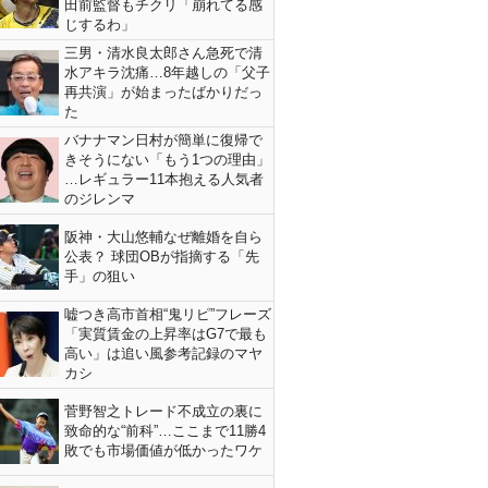
田前監督もチクリ「崩れてる感
じするわ」
三男・清水良太郎さん急死で清
水アキラ沈痛…8年越しの「父子
再共演」が始まったばかりだっ
た
バナナマン日村が簡単に復帰で
きそうにない「もう1つの理由」
…レギュラー11本抱える人気者
のジレンマ
阪神・大山悠輔なぜ離婚を自ら
公表？ 球団OBが指摘する「先
手」の狙い
嘘つき高市首相“鬼リピ”フレーズ
「実質賃金の上昇率はG7で最も
高い」は追い風参考記録のマヤ
カシ
菅野智之トレード不成立の裏に
致命的な“前科”…ここまで11勝4
敗でも市場価値が低かったワケ