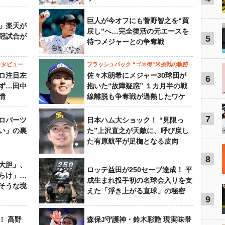
巨人が今オフにも菅野智之を“買
」楽天が
戻し”へ…完全復活の元エースを
冠試合が
5
待つメジャーとの争奪戦
ンタビュー
フラッシュバック “ゴネ得”米挑戦の軌跡
ロ注目左
佐々木朗希にメジャー30球団が
6
ず…田中
抱いた“故障疑惑” １カ月半の戦
情
線離脱も争奪戦が過熱したワケ
7
ロバーツ
日本ハム大ショック！ “見限っ
い」の裏
た”上沢直之が天敵に、呼び戻し
た有原航平が足枷となる皮肉
8
大胆」、
ロッテ益田が250セーブ達成！ 平
らけ」…
成生まれ投手初の名球会入りを支
そうな境
えた「浮き上がる直球」の秘密
9
！ 高野
森保J守護神・鈴木彩艶 現実味帯