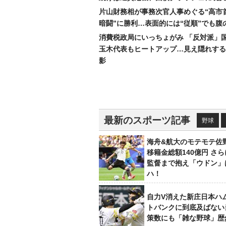
片山財務相が事務次官人事めぐる“高市
暗闘”に勝利…表面的には“従順”でも腹
消費税政局にいっちょがみ 「反対派」
玉木代表もヒートアップ…見え隠れする
影
最新のスポーツ記事
野球
海舟&航大のモテモテ佐
移籍金総額140億円 さ
監督まで抱え「ウドン」
ハ！
自力V消えた新庄日本ハ
トバンクに到底及ばない
策数にも「雑な野球」歴