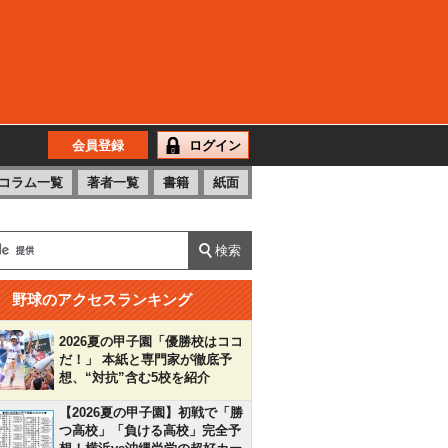
会員登録
ログイン
コラム一覧
著者一覧
書籍
紙面
野球のアクセスランキング
2026夏の甲子園「優勝校はココ
だ！」 本紙と専門家が徹底予
想、“対抗”含む5校を紹介
【2026夏の甲子園】初戦で「勝
つ高校」「負ける高校」完全予