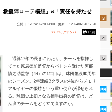
「救援陣ローテ構想」&「責任を持たせ
3
公開日：
2024/02/20 14:00
更新日：
2024/02/20 17:20
>> バックナンバー
印刷
4
5
通算17年の長きにわたり、チームを指揮し
てきた原辰徳前監督からバトンを受けた阿部
慎之助監督（44）の1年目は、球団創設90周年
のシーズン。2年連続Bクラスの4位からメモリ
アルイヤーの優勝という重い使命が課せられ
PR
る。球団史上初となる捕手出身の監督は、ど
ん底のチームをどう立て直すのか。
PR