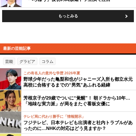
もっとみる
最新の芸能記事
芸能
グラビア
コラム
この有名人の意外な学歴 2026年夏
野球少年だった亀梨和也がジャニーズ入所も都立水元
高校に合格するまでの“男気”あふれる経緯
芳根京子が29歳でついに“覚醒”！ 朝ドラから10年…
「地味な実力派」が局をまたぐ看板女優に
テレビ局に代わり勝手に「情報開示」
フジテレビ、日本テレビも出演者と社内トラブルがあ
ったのに…NHKの対応はどう見ますか？