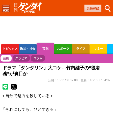
トピックス
政治・社会
芸能
スポーツ
ライフ
マネー
ボートレース
競輪
オートレース
芸能
グラビア
コラム
ドラマ「ダンダリン」大コケ…竹内結子の“役者
魂”が裏目か
公開：
13/11/06 07:00
更新：
16/10/17 04:37
＜自分で魅力を殺している＞
「それにしても、ひどすぎる」