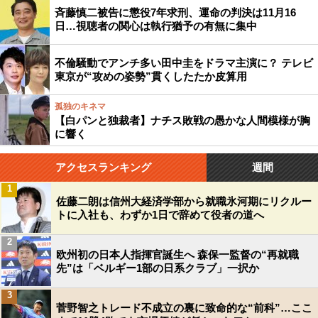
斉藤慎二被告に懲役7年求刑、運命の判決は11月16
日…視聴者の関心は執行猶予の有無に集中
不倫騒動でアンチ多い田中圭をドラマ主演に？ テレビ
東京が“攻めの姿勢”貫くしたたか皮算用
孤独のキネマ
【白パンと独裁者】ナチス敗戦の愚かな人間模様が胸
に響く
アクセスランキング
週間
1
佐藤二朗は信州大経済学部から就職氷河期にリクルー
トに入社も、わずか1日で辞めて役者の道へ
2
欧州初の日本人指揮官誕生へ 森保一監督の“再就職
先”は「ベルギー1部の日系クラブ」一択か
3
菅野智之トレード不成立の裏に致命的な“前科”…ここ