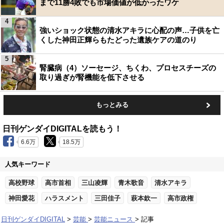
まで11勝4敗でも市場価値が低かったワケ
4
強いショック状態の清水アキラに心配の声…子供を亡
くした神田正輝らもたどった遺族ケアの道のり
5
腎臓病（4）ソーセージ、ちくわ、プロセスチーズの
取り過ぎが腎機能を低下させる
もっとみる
日刊ゲンダイDIGITALを読もう！
6.6万
18.5万
人気キーワード
高校野球
高市首相
三山凌輝
青木歌音
清水アキラ
神田愛花
ハラスメント
三田佳子
萩本欽一
高市政権
日刊ゲンダイDIGITAL
芸能
芸能ニュース
記事