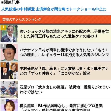
■関連記事
人気低迷の中村獅童 主演舞台が閑古鳥でトークショーも中止に
芸能のアクセスランキング
1
強いショック状態の清水アキラに心配の声…子供を亡
くした神田正輝らもたどった遺族ケアの道のり
2
バナナマン日村が簡単に復帰できそうにない「もう1
つの理由」…レギュラー11本抱える人気者のジレンマ
3
中村倫也が「風、薫る」に大貢献…妻・水卜麻美アナ
との「ずっと仲良く」「にこやかな」近況
4
石原プロ「炊き出しの流儀」 被災地一番乗りがエラい
わけではない
5
横浜流星「BL作品興味なし」発言に滲むプロ意識
「べらぼう」後初の民放連ドラ主演で注目