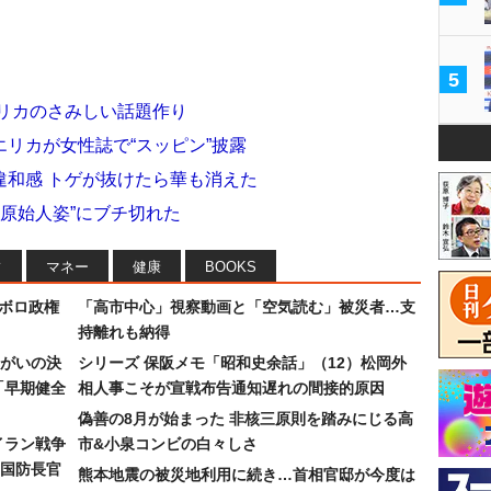
5
エリカのさみしい話題作り
リカが女性誌で“スッピン”披露
違和感 トゲが抜けたら華も消えた
“原始人姿”にブチ切れた
フ
マネー
健康
BOOKS
なボロ政権
「高市中心」視察動画と「空気読む」被災者…支
持離れも納得
まがいの決
シリーズ 保阪メモ「昭和史余話」（12）松岡外
「早期健全
相人事こそが宣戦布告通知遅れの間接的原因
偽善の8月が始まった 非核三原則を踏みにじる高
イラン戦争
市&小泉コンビの白々しさ
国防長官
熊本地震の被災地利用に続き…首相官邸が今度は