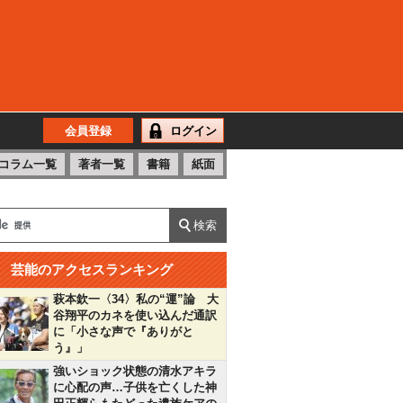
会員登録
ログイン
コラム一覧
著者一覧
書籍
紙面
芸能のアクセスランキング
萩本欽一〈34〉私の“運”論 大
谷翔平のカネを使い込んだ通訳
に「小さな声で『ありがと
う』」
強いショック状態の清水アキラ
に心配の声…子供を亡くした神