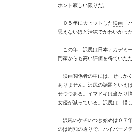
ホント寂しい限りだ。
０５年に大ヒットした
映画
「
思えないほど清純でかわいかっ
この年、沢尻は日本アカデミー
門家からも高い評価を得ていた
「映画関係者の中には、せっか
ありません。沢尻の話題といえ
せつつある。イマドキは当たり
女優が減っている。沢尻は、惜
沢尻のケチのつき始めは０７年
のは周知の通りで、ハイパーメ