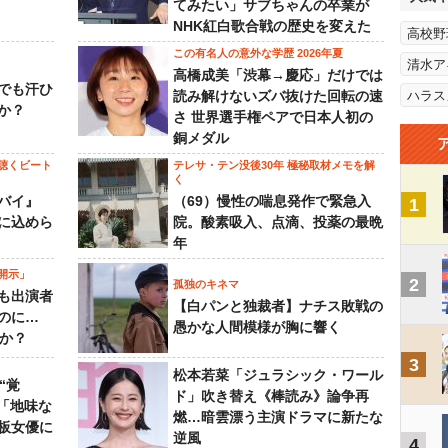
てみたい」サブちゃんの卒業が
NHK紅白歌合戦の歴史を変えた
高校野
この有名人の意外な学歴 2026年夏
清水ア
高橋成美「渋幕→慶応」だけでは
でも汗ひ
読み解けないズバ抜けた回転の速
ハラス
か？
さ 世界選手権ペアで日本人初の
銅メダル
聴くビート
テレサ・テン没後30年 極秘取材メモを解
く
バイ』
（69）慢性の喘息発作で緊急入
1
に込めら
院。酸素吸入、点滴、投薬の最晩
年
開示」
2
孤独のキネマ
も出演者
【白パンと独裁者】ナチス敗戦の
のに…
愚かな人間模様が胸に響く
すか？
3
松本若菜「ジュラシック・ワール
“覚
ド」吹き替え《棒読み》論争再
…「地味な
燃…暗雲漂う主演ドラマに新たな
板女優に
逆風
4