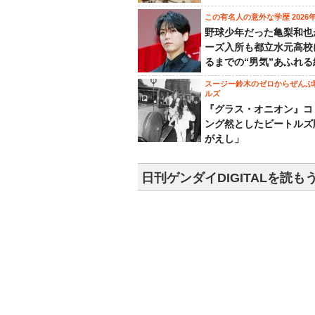
この有名人の意外な学歴 2026
野球少年だった亀梨和也
ーズ入所も都立水元高校
るまでの“男気”あふれる
スージー鈴木のゼロからぜんぶ
ルズ
『グラス・オニオン』コ
ング然としたビートルズ
がえし」
日刊ゲンダイDIGITALを読も