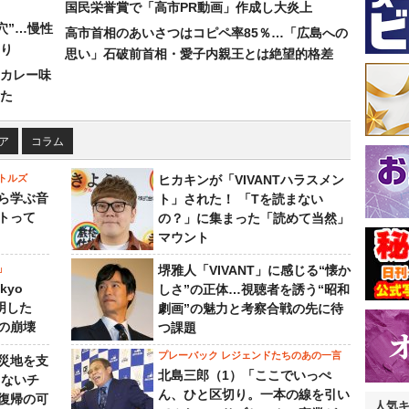
国民栄誉賞で「高市PR動画」作成し大炎上
穴”…慢性
高市首相のあいさつはコピペ率85％…「広島への
り
思い」石破前首相・愛子内親王とは絶望的格差
カレー味
た
ア
コラム
トルズ
ヒカキンが「VIVANTハラスメン
ら学ぶ音
ト」された！ 「Tを読まない
トって
の？」に集まった「読めて当然」
マウント
」
堺雅人「VIVANT」に感じる“懐か
kyo
しさ”の正体…視聴者を誘う“昭和
判明した
劇画”の魅力と考察合戦の先に待
の崩壊
つ課題
プレーバック レジェンドたちのあの一言
災地を支
北島三郎（1）「ここでいっぺ
らないチ
ん、ひと区切り。一本の線を引い
復帰の可
人気