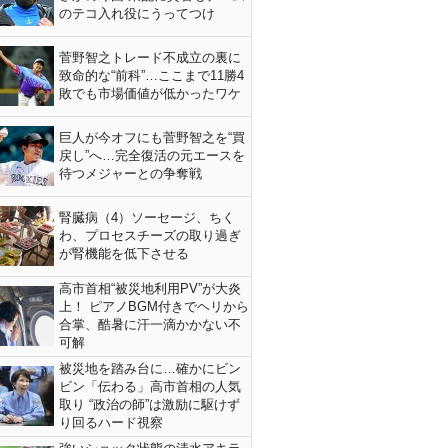
のテコ入れ役にうってつけ
菅野智之トレード不成立の裏に
致命的な“前科”…ここまで11勝4
敗でも市場価値が低かったワケ
巨人が今オフにも菅野智之を“買
戻し”へ…完全復活の元エースを
待つメジャーとの争奪戦
腎臓病（4）ソーセージ、ちく
わ、プロセスチーズの取り過ぎ
が腎機能を低下させる
高市首相“被災地利用PV”が大炎
上！ ピアノBGM付きでヘリから
合掌、酷暑に汗一滴かかない不
可解
被災地を踏み台に…確かにビン
ビン「伝わる」高市首相の人気
取り “政治の師”は激励に駆けず
り回るハード視察