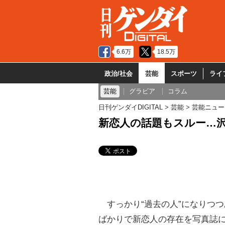
6.6万
18.5万
政治/社会
芸能
スポーツ
ライ
芸能
グラビア
コラム
日刊ゲンダイDIGITAL
芸能
芸能ニュー
新恋人の話題もスルー…
すっかり“過去の人”になりつつ
ばかりで新恋人の存在を写真誌