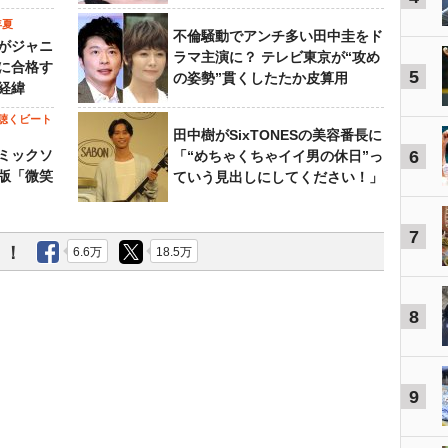
年夏
不倫騒動でアンチ多い田中圭をド
がジャニ
ラマ主演に？ テレビ東京が“攻め
に合格す
5
の姿勢”貫くしたたか皮算用
経緯
聴くビート
田中樹がSixTONESの美容番長に
ミックソ
6
「“めちゃくちゃイイ男の休日”っ
版「微笑
ていう見出しにしてください！」
7
う！
6.6万
18.5万
8
9