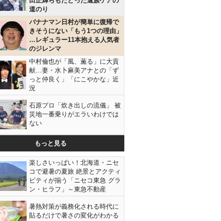
田正輝らもたどった遺族ケアの
道のり
バナナマン日村が簡単に復帰で
きそうにない「もう1つの理由」
…レギュラー11本抱える人気者
のジレンマ
中村倫也が「風、薫る」に大貢
献…妻・水卜麻美アナとの「ず
っと仲良く」「にこやかな」近
況
石原プロ「炊き出しの流儀」 被
災地一番乗りがエラいわけでは
ない
もっと見る
楽しさいっぱい！北海道・ニセ
コで避暑の夏旅 絶景とアクティ
ビティが揃う「ニセコ東急 グラ
ン・ヒラフ」～東急不動産
暑熱対策が義務化される時代に
貼るだけで暑さの変化がわかる