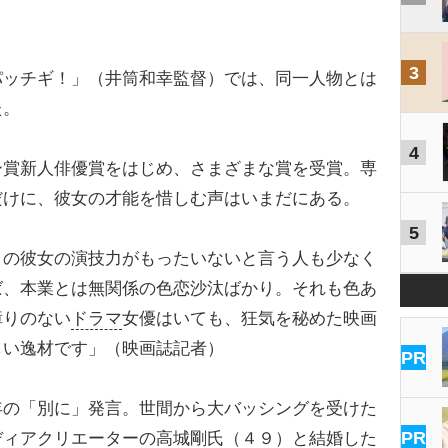
3
パッチギ！」（井筒和幸監督）では、同一人物とは
た。
4
賞新人俳優賞をはじめ、さまざまな賞を受賞。専
だけに、彼女の才能を惜しむ声はいまだにある。
5
くの彼女の演技力がもったいないと言う人も少なく
ば、本業とは無関係の色恋沙汰ばかり。それも色あ
障りのない
ドラマ
女優はいても、狂気を秘めた映画
しい逸材です」（映画誌記者）
PR
の「別に」発言。世間から大バッシングを受けた
PR
ディアクリエーターの高城剛氏（４９）と
結婚
した