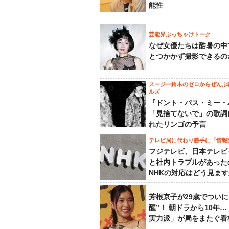
能性
芸能界ぶっちゃけトーク
なぜ女優たちは酷暑の中
とつかかず撮影できるの
スージー鈴木のゼロからぜんぶ
ルズ
『ドント・パス・ミー・
「見捨てないで」の歌詞
れたリンゴの予言
テレビ局に代わり勝手に「情報
フジテレビ、日本テレビ
と社内トラブルがあった
NHKの対応はどう見ま
芳根京子が29歳でついに
醒”！ 朝ドラから10年
実力派」が局をまたぐ看