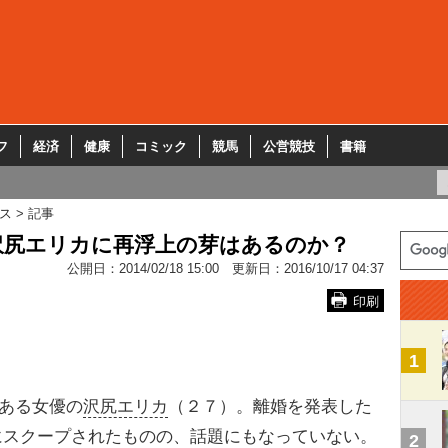
フ
経済
健康
コミック
競馬
公営競技
書籍
ス
記事
沢尻エリカに再浮上の芽はあるのか？
公開日：
2014/02/18 15:00
更新日：
2016/10/17 04:37
印刷
1
ある女優の
沢尻エリカ
（２７）。離婚を発表した
にスクープされたものの、話題にもなっていない。
2