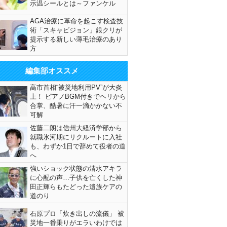
示温シールとは～ファンケル
AGA治療に革命を起こす検査技
術「スキャビジョン」銀クリが
提示する新しい薄毛治療のあり
方
編集部オススメ
高市首相“被災地利用PV”が大炎
上！ ピアノBGM付きでヘリから
合掌、酷暑に汗一滴かかない不
可解
佐藤二朗は信州大経済学部から
就職氷河期にリクルートに入社
も、わずか1日で辞めて役者の道
へ
強いショック状態の清水アキラ
に心配の声…子供を亡くした神
田正輝らもたどった遺族ケアの
道のり
石原プロ「炊き出しの流儀」 被
災地一番乗りがエラいわけでは