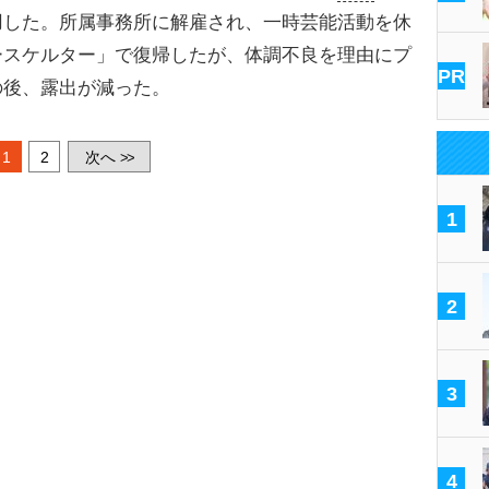
用した。所属事務所に解雇され、一時芸能活動を休
ースケルター」で復帰したが、体調不良を理由にプ
PR
の後、露出が減った。
1
2
次へ
>>
1
2
3
4