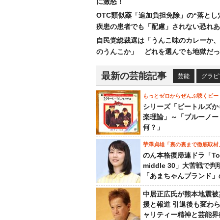
に激怒！
OTC類似薬「追加負担免除」の“落とし
疾患の患者でも「配慮」されない恐れあ
自民党総裁選は「うんこ味のカレーか、
のうんこか」 どれを選んでも地獄だっ
最新の芸能記事
芸能
グラビ
もっとゼロからぜんぶ聴くビー
シリーズ「ビートルズか
楽理論」～「ブルーノー
何？」
芋澤貞雄「裏の裏まで徹底取材
のん本格復帰連ドラ「To
middle 30」大苦戦で
「あまちゃんブランド」
中居正広氏が熊本地震被
援と報道 引退後も変わ
ャリティー精神と芸能界