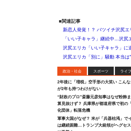
■関連記事
新恋人発覚！？ バツイチ沢尻
「いい子キャラ」継続中…沢尻エ
沢尻エリカ「いい子キャラ」に
沢尻エリカ「別に」騒動 本当は
政治・社会
スポーツ
ライ
2年後に「増税」空手形の大笑い こん
が2年も持つわけがない
“財政のプロ”斎藤元彦知事はなぜ粉飾
算見抜けず？ 兵庫県が都道府県で初の
化団体」転落危機
軍事大国がなぜ？ 米が「兵器枯渇」で
は継続困難…トランプ大統領がヘグセス