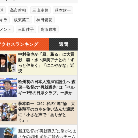
球
高市首相
三山凌輝
萩本欽一
キラ
板東英二
神田愛花
メント
三田佳子
高市政権
アクセスランキング
週間
中村倫也が「風、薫る」に大貢
献…妻・水卜麻美アナとの「ず
っと仲良く」「にこやかな」近
況
欧州初の日本人指揮官誕生へ 森
保一監督の“再就職先”は「ベル
ギー1部の日系クラブ」一択か
萩本欽一〈34〉私の“運”論 大
谷翔平のカネを使い込んだ通訳
に「小さな声で『ありがと
う』」
新庄監督の“再就職先”に挙がるま
さかの球団 采配に賛否もチーム