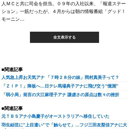
人ＭＣと共に司会を担当。０９年の入社以来、「報道ステー
ション」一筋だったが、４月からは朝の情報番組「グッド！
モーニン…
全文表示する
■関連記事
人気急上昇お天気アナ 「７時２８分の妹」岡村真美子って？
「ＺＩＰ！」降板へ…日テレ馬場典子アナに飛び交う“憶測”
「弱小局」発言の大江麻理子アナ 謙虚さの原点は数々の挫折
■関連記事
元ＴＢＳアナ小島慶子がオーストラリアへ移住していた
羽生結弦に“上目遣い”で「触らせて」…フジ三田友梨佳アナに大