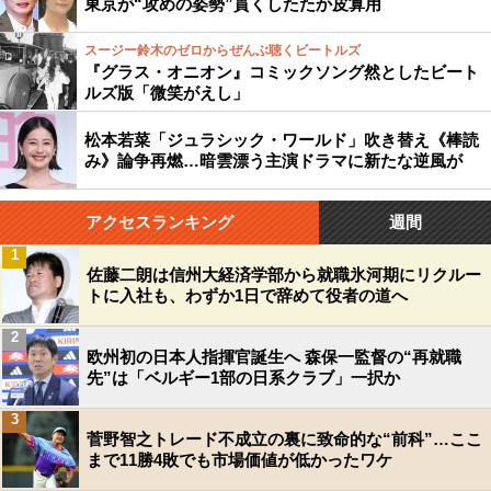
東京が“攻めの姿勢”貫くしたたか皮算用
スージー鈴木のゼロからぜんぶ聴くビートルズ
『グラス・オニオン』コミックソング然としたビート
ルズ版「微笑がえし」
松本若菜「ジュラシック・ワールド」吹き替え《棒読
み》論争再燃…暗雲漂う主演ドラマに新たな逆風が
アクセスランキング
週間
1
佐藤二朗は信州大経済学部から就職氷河期にリクルー
トに入社も、わずか1日で辞めて役者の道へ
2
欧州初の日本人指揮官誕生へ 森保一監督の“再就職
先”は「ベルギー1部の日系クラブ」一択か
3
菅野智之トレード不成立の裏に致命的な“前科”…ここ
まで11勝4敗でも市場価値が低かったワケ