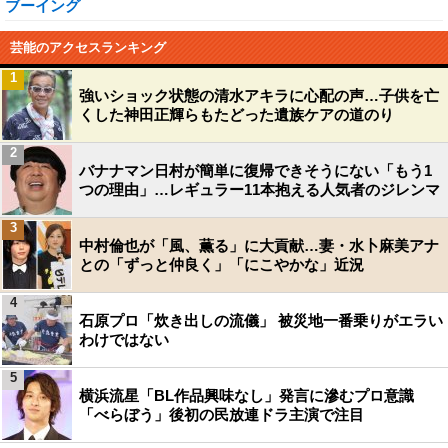
ブーイング
芸能のアクセスランキング
1
強いショック状態の清水アキラに心配の声…子供を亡
くした神田正輝らもたどった遺族ケアの道のり
2
バナナマン日村が簡単に復帰できそうにない「もう1
つの理由」…レギュラー11本抱える人気者のジレンマ
3
中村倫也が「風、薫る」に大貢献…妻・水卜麻美アナ
との「ずっと仲良く」「にこやかな」近況
4
石原プロ「炊き出しの流儀」 被災地一番乗りがエラい
わけではない
5
横浜流星「BL作品興味なし」発言に滲むプロ意識
「べらぼう」後初の民放連ドラ主演で注目