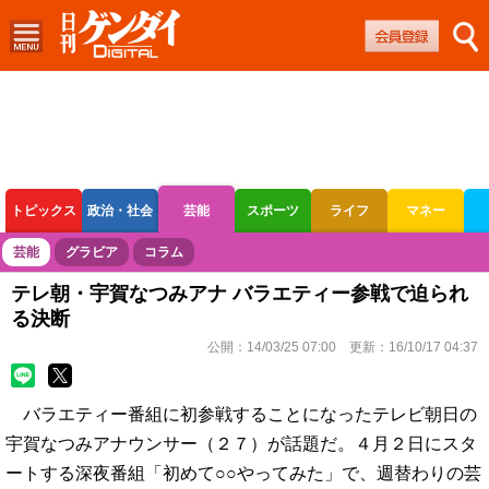
トピックス
政治・社会
芸能
スポーツ
ライフ
マネー
ボートレース
競輪
オートレース
芸能
グラビア
コラム
テレ朝・宇賀なつみアナ バラエティー参戦で迫られ
る決断
公開：
14/03/25 07:00
更新：
16/10/17 04:37
バラエティー番組に初参戦することになったテレビ朝日の
宇賀なつみアナウンサー（２７）が話題だ。４月２日にスタ
ートする深夜番組「初めて○○やってみた」で、週替わりの芸