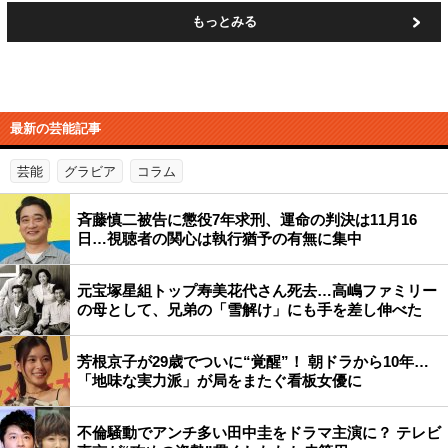
もっとみる
最新の芸能記事
芸能
グラビア
コラム
斉藤慎二被告に懲役7年求刑、運命の判決は11月16
日…視聴者の関心は執行猶予の有無に集中
元宝塚星組トップ寿美花代さん死去…高嶋ファミリー
の母として、兄弟の「雪解け」にも手を差し伸べた
芳根京子が29歳でついに“覚醒”！ 朝ドラから10年…
「地味な実力派」が局をまたぐ看板女優に
不倫騒動でアンチ多い田中圭をドラマ主演に？ テレビ