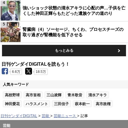
4
強いショック状態の清水アキラに心配の声…子供を亡
くした神田正輝らもたどった遺族ケアの道のり
5
腎臓病（4）ソーセージ、ちくわ、プロセスチーズの
取り過ぎが腎機能を低下させる
もっとみる
日刊ゲンダイDIGITALを読もう！
6.6万
18.5万
人気キーワード
高校野球
高市首相
三山凌輝
青木歌音
清水アキラ
神田愛花
ハラスメント
三田佳子
萩本欽一
高市政権
日刊ゲンダイDIGITAL
芸能
芸能ニュース
記事
芸能