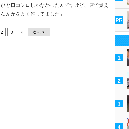
、ひと口コンロしかなかったんですけど、店で覚え
タなんかをよく作ってました」
PR
2
3
4
次へ
>>
1
2
3
4