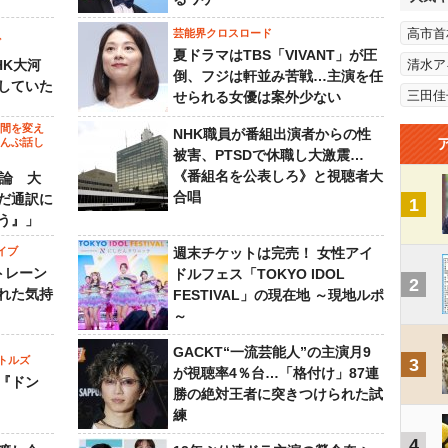
高市首
芸能界クロスロード
ビ
夏ドラマはTBS「VIVANT」が圧
HK大河
清水ア
倒、フジは軒並み苦戦…主演を任
していた
三田佳
せられる女優は案外少ない
の間を変え
NHK職員が番組出演者からの性
～んぶ話し
被害、PTSDで休職し大激震…
《番組名を公表しろ》と視聴者大
”論 大
合唱
だ通訳に
1
う』」
イブ
週末チケットは完売！ 女性アイ
トレーン
ドルフェス「TOKYO IDOL
2
れた気持
FESTIVAL」の現在地 ～現地ルポ
～
GACKT“一流芸能人”の主演月9
トルズ
3
が視聴率4％台…「格付け」87連
『ドン
勝の絶対王者に突きつけられた試
練
4