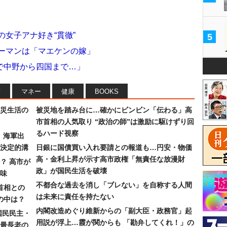
の女子アナ好き“貫徹”
5
キーマンは「マエケンの嫁」
で中野から四国まで…」
フ
マネー
健康
BOOKS
災生活の
被災地を踏み台に…確かにビンビン「伝わる」高
市首相の人気取り “政治の師”は激励に駆けずり回
るハード視察
）海軍出
決定的溝
日銀に国債買い入れ要請との報道も…円安・物価
高・金利上昇が示す高市政権「無責任な放漫財
？ 高市が
政」が国民生活を破壊
味
不都合な過去を消し「ブレない」を自称する人間
首相との
は未来に責任を持たない
の中は？
内閣改造めぐり維新からの「副大臣・政務官」起
国民民主・
用説が浮上…霞が関からも 「勘弁してくれ！」の
最長老の