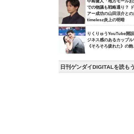
中島健人「地方モールお
での物議も戦略通り？ 
アー成功の山田涼介との
timelesz炎上の明暗
りくりゅうYouTube開
ジネス感のあるカップル
《そろそろ疲れた》の飽
日刊ゲンダイDIGITALを読も