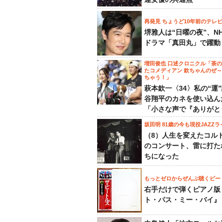
再発見 ちょうど10年前のテレ
堺雅人は“日曜の夜”、N
ドラマ「真田丸」で躍動
増田俊也 口述クロニクル「茶
たコメディアン 欽ちゃんのぜ
ちゃう！」
萩本欽一〈34〉私の“運
谷翔平のカネを使い込ん
「小さな声で『ありがと
坂田明 81歳の今も現役JAZZラ
（8）人生を変えたコル
のコンサート、雷に打た
ちになった
もっとゼロからぜんぶ聴くビー
右手だけで弾くピアノ版
ト・パス・ミー・バイ』