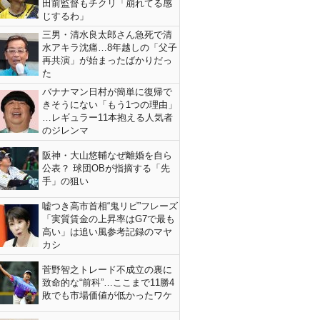
田前監督もチクリ「崩れてる感
じするわ」
三男・清水良太郎さん急死で清
水アキラ沈痛…8年越しの「父子
再共演」が始まったばかりだっ
た
バナナマン日村が簡単に復帰で
きそうにない「もう1つの理由」
…レギュラー11本抱える人気者
のジレンマ
阪神・大山悠輔なぜ離婚を自ら
公表？ 球団OBが指摘する「先
手」の狙い
嘘つき高市首相“鬼リピ”フレーズ
「実質賃金の上昇率はG7で最も
高い」は追い風参考記録のマヤ
カシ
菅野智之トレード不成立の裏に
致命的な“前科”…ここまで11勝4
敗でも市場価値が低かったワケ