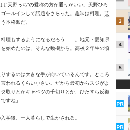
は“天野っち”の愛称の方が通りがいい。天野
ひろ
とゴールインして話題をさらった。趣味は料理。
芸
3
るう本格派だ。
、料理もするようになるだろう――。地元・愛知県
4
トを始めたのは、そんな動機から。高校２年生の頃
5
たりするのは大きな手が向いているんです。ところ
と言われるくらい小さい。だから最初からスジがよ
ワタ取りとかキャベツの千切りとか、ひたすら反復
じですね」
PR
入学後、一人暮らしで生かされる。
PR