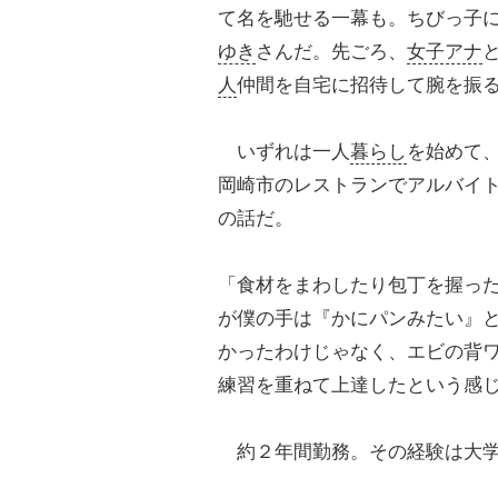
て名を馳せる一幕も。ちびっ子に
ゆき
さんだ。先ごろ、
女子アナ
人
仲間を自宅に招待して腕を振
いずれは一人
暮らし
を始めて
岡崎市のレストランでアルバイ
の話だ。
「食材をまわしたり包丁を握っ
が僕の手は『かにパンみたい』
かったわけじゃなく、エビの背
練習を重ねて上達したという感
約２年間勤務。その経験は大学