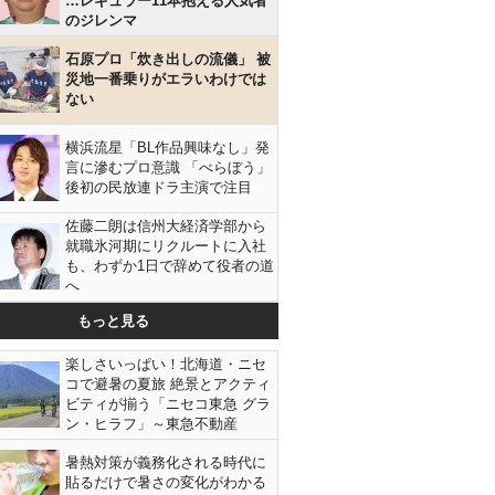
…レギュラー11本抱える人気者
のジレンマ
石原プロ「炊き出しの流儀」 被
災地一番乗りがエラいわけでは
ない
横浜流星「BL作品興味なし」発
言に滲むプロ意識 「べらぼう」
後初の民放連ドラ主演で注目
佐藤二朗は信州大経済学部から
就職氷河期にリクルートに入社
も、わずか1日で辞めて役者の道
へ
もっと見る
楽しさいっぱい！北海道・ニセ
コで避暑の夏旅 絶景とアクティ
ビティが揃う「ニセコ東急 グラ
ン・ヒラフ」～東急不動産
暑熱対策が義務化される時代に
貼るだけで暑さの変化がわかる