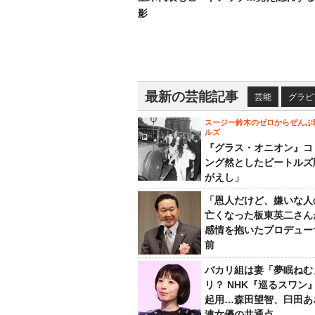
影
最新の芸能記事
芸能
グラビ
スージー鈴木のゼロからぜんぶ
ルズ
『グラス・オニオン』コ
ング然としたビートルズ
がえし」
「恩人だけど、嫌いな人
亡くなった板東英二さん
感情を抱いたプロデュー
前
バカリ組は妻「夢眠ねむ
リ？ NHK『巡るスワン
起用…森田望智、臼田あ
連女優の共通点