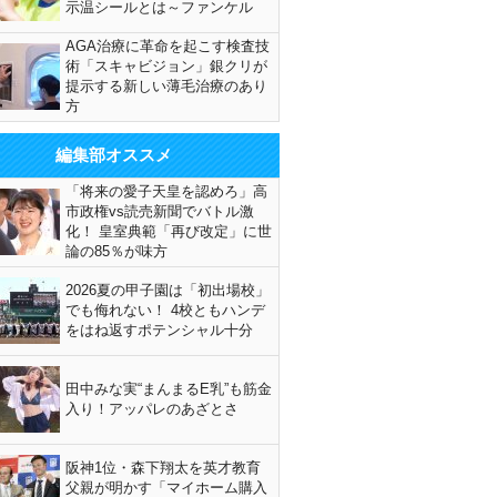
示温シールとは～ファンケル
AGA治療に革命を起こす検査技
術「スキャビジョン」銀クリが
提示する新しい薄毛治療のあり
方
編集部オススメ
「将来の愛子天皇を認めろ」高
市政権vs読売新聞でバトル激
化！ 皇室典範「再び改定」に世
論の85％が味方
2026夏の甲子園は「初出場校」
でも侮れない！ 4校ともハンデ
をはね返すポテンシャル十分
田中みな実“まんまるE乳”も筋金
入り！アッパレのあざとさ
阪神1位・森下翔太を英才教育
父親が明かす「マイホーム購入