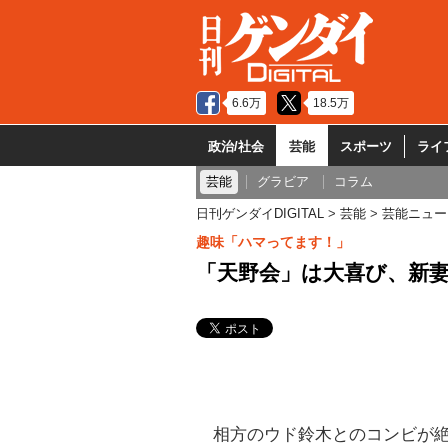
6.6万
18.5万
政治/社会
芸能
スポーツ
ライ
芸能
グラビア
コラム
日刊ゲンダイDIGITAL
芸能
芸能ニュー
趣味「ハマってます！」
「天野会」は大喜び、新
相方のウド鈴木とのコンビが絶