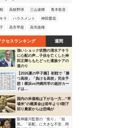
相
高校野球
三山凌輝
青木歌音
キラ
ハラスメント
神田愛花
子
高市早苗
高市政権
アクセスランキング
週間
強いショック状態の清水アキラ
に心配の声…子供を亡くした神
田正輝らもたどった遺族ケアの
道のり
【2026夏の甲子園】初戦で「勝
つ高校」「負ける高校」完全予
想！横浜vs沖縄尚学の超好カー
ドは…
国内の米価格は下がる一方…“早
場米”の概算金は前年より4割下
回り農家からは悲鳴が
阪神藤川監督の「焦り」「短
気」「采配」に大きな不安…岡