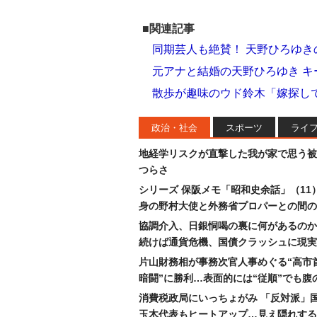
■関連記事
同期芸人も絶賛！ 天野ひろゆき
元アナと結婚の天野ひろゆき 
散歩が趣味のウド鈴木「嫁探し
政治・社会
スポーツ
ライ
地経学リスクが直撃した我が家で思う被
つらさ
シリーズ 保阪メモ「昭和史余話」（11
身の野村大使と外務省プロパーとの間の
協調介入、日銀恫喝の裏に何があるのか
続けば通貨危機、国債クラッシュに現実
片山財務相が事務次官人事めぐる“高市
暗闘”に勝利…表面的には“従順”でも腹
消費税政局にいっちょがみ 「反対派」
玉木代表もヒートアップ…見え隠れする