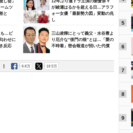
渡し会」
12年ぶり連ドラ主演の榮倉奈々
ドームツ
が綾瀬はるかを超える日…アラフ
差と
ォー女優「最新勢力図」変動の兆
し
5
設も…ビ
三山凌輝にとって義父・水谷豊よ
匂わせに
り厄介な“後門の狼”とは…「愛の
き反応
不時着」密会報道が招いた代償
6
う！
6.6万
18.5万
7
8
9