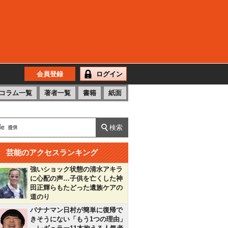
会員登録
ログイン
コラム一覧
著者一覧
書籍
紙面
芸能のアクセスランキング
強いショック状態の清水アキラ
に心配の声…子供を亡くした神
田正輝らもたどった遺族ケアの
道のり
バナナマン日村が簡単に復帰で
きそうにない「もう1つの理由」