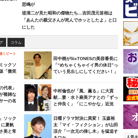
悲鳴が
堤清二が見た昭和の傑物たち…吉田茂元首相は
「あんたの親父さんが死んでホッとしたよ」と口
にした
ア
コラム
聴くビート
田中樹がSixTONESの美容番長に
ミックソ
「“めちゃくちゃイイ男の休日”っ
版「微笑
ていう見出しにしてください！」
の代表」
中村倫也が「風、薫る」に大貢
が複雑な
献…妻・水卜麻美アナとの「ずっ
サーの名
と仲良く」「にこやかな」近況
」ソック
日曜ドラマ対決に異変！ 玉森裕
』に夏帆
太「マイ・フィクション」が山田
さ美と常
涼介「一次元の挿し木」を猛追す
人気
るワケ