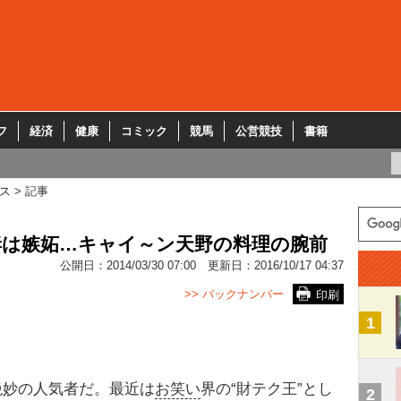
フ
経済
健康
コミック
競馬
公営競技
書籍
ス
記事
妻は嫉妬…キャイ～ン天野の料理の腕前
公開日：
2014/03/30 07:00
更新日：
2016/10/17 04:37
>> バックナンバー
印刷
1
妙の人気者だ。最近は
お笑い
界の“財テク王”とし
2