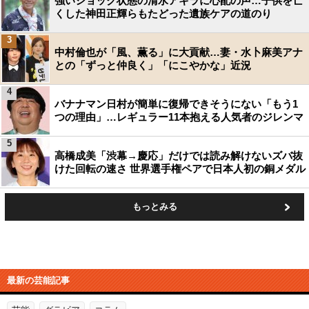
強いショック状態の清水アキラに心配の声…子供を亡
くした神田正輝らもたどった遺族ケアの道のり
3
中村倫也が「風、薫る」に大貢献…妻・水卜麻美アナ
との「ずっと仲良く」「にこやかな」近況
4
バナナマン日村が簡単に復帰できそうにない「もう1
つの理由」…レギュラー11本抱える人気者のジレンマ
5
高橋成美「渋幕→慶応」だけでは読み解けないズバ抜
けた回転の速さ 世界選手権ペアで日本人初の銅メダル
もっとみる
最新の芸能記事