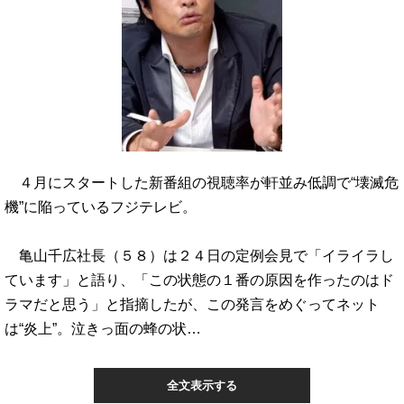
４月にスタートした新番組の視聴率が軒並み低調で“壊滅危
機”に陥っているフジテレビ。
亀山千広社長（５８）は２４日の定例会見で「イライラし
ています」と語り、「この状態の１番の原因を作ったのはド
ラマだと思う」と指摘したが、この発言をめぐってネット
は“炎上”。泣きっ面の蜂の状…
全文表示する