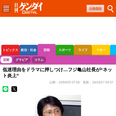
トピックス
政治・社会
芸能
スポーツ
ライフ
マネー
ボートレース
競輪
オートレース
芸能
グラビア
コラム
低迷理由をドラマに押しつけ…フジ亀山社長が“ネッ
ト炎上”
公開：
15/04/25 07:00
更新：
16/10/17 04:37