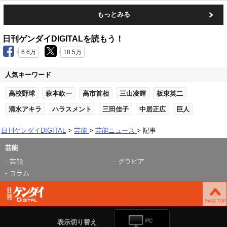
もっとみる
日刊ゲンダイDIGITALを読もう！
6.6万
18.5万
人気キーワード
高校野球
萩本欽一
高市首相
三山凌輝
板東英二
清水アキラ
ハラスメント
三田佳子
中居正広
巨人
日刊ゲンダイDIGITAL
芸能
芸能ニュース
記事
芸能
芸能
グラビア
コラム
表示切り替え