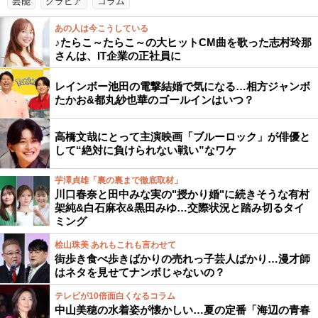
芸能
グラビア
コラム
あの人は今こうしている
♪たらこ～たらこ～の大ヒットCM曲を歌った志村玲那
さんは、IT企業の正社員に
レインボー池田の電撃結婚で気になる…相方ジャンボ
たかお&都丸紗也華のゴールインはいつ？
高橋文哉にとって主演映画「ブルーロック」が俳優と
して“絶対に負けられない戦い”なワケ
芋澤貞雄「裏の裏まで徹底取材」
川口春奈と田中みな実の"授かり婚"に続きそうな有村
架純&白石麻衣&黒田みゆ…交際状況と踏み切るタイ
ミング
桧山珠美 あれもこれも言わせて
街歩き食べ歩きばかりの売れっ子芸人ばかり…漫才師
はネタを見せてナンボじゃないの？
テレビが10倍面白くなるコラム
中山美穂の水着姿が懐かしい…夏の定番「海辺の青春