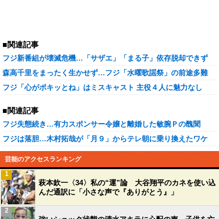
■関連記事
フジ新番組が壊滅危機…「サザエ」「まる子」依存脱却できず
森高千里をまったく生かせず…フジ「水曜歌謡祭」の前途多難
フジ「心がポキッとね」はミスキャスト 主役４人に魅力なし
■関連記事
フジ失態続き…有力スポンサー令嬢と離婚した敏腕Ｐの醜聞
フジは落胆…木村拓哉が「月９」からテレ朝に乗り換えたワケ
芸能のアクセスランキング
1
萩本欽一〈34〉私の“運”論 大谷翔平のカネを使い込
んだ通訳に「小さな声で『ありがとう』」
2