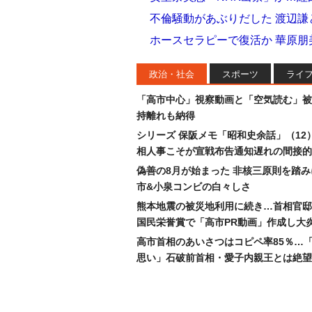
不倫騒動があぶりだした 渡辺謙
ホースセラピーで復活か 華原
政治・社会
スポーツ
ライ
「高市中心」視察動画と「空気読む」被
持離れも納得
シリーズ 保阪メモ「昭和史余話」（12
相人事こそが宣戦布告通知遅れの間接的
偽善の8月が始まった 非核三原則を踏
市&小泉コンビの白々しさ
熊本地震の被災地利用に続き…首相官邸
国民栄誉賞で「高市PR動画」作成し大
高市首相のあいさつはコピペ率85％…
思い」石破前首相・愛子内親王とは絶望