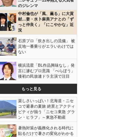
…レギュラー11本抱える人気者
のジレンマ
中村倫也が「風、薫る」に大貢
献…妻・水卜麻美アナとの「ず
っと仲良く」「にこやかな」近
況
石原プロ「炊き出しの流儀」 被
災地一番乗りがエラいわけでは
ない
横浜流星「BL作品興味なし」発
言に滲むプロ意識 「べらぼう」
後初の民放連ドラ主演で注目
もっと見る
楽しさいっぱい！北海道・ニセ
コで避暑の夏旅 絶景とアクティ
ビティが揃う「ニセコ東急 グラ
ン・ヒラフ」～東急不動産
暑熱対策が義務化される時代に
貼るだけで暑さの変化がわかる