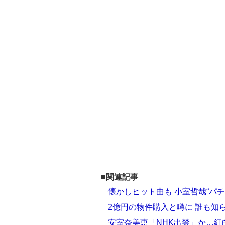
■関連記事
懐かしヒット曲も 小室哲哉“パ
2億円の物件購入と噂に 誰も知
安室奈美恵「NHK出禁」か…