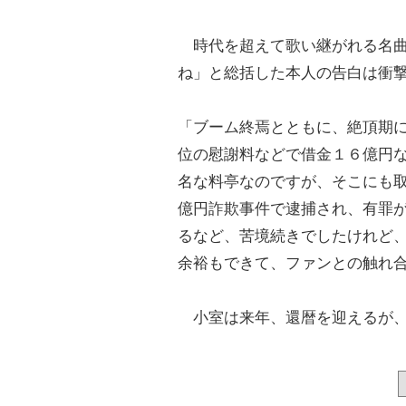
時代を超えて歌い継がれる名曲
ね」と総括した本人の告白は衝
「ブーム終焉とともに、絶頂期
位の慰謝料などで借金１６億円
名な料亭なのですが、そこにも
億円詐欺事件で逮捕され、有罪
るなど、苦境続きでしたけれど
余裕もできて、ファンとの触れ
小室は来年、還暦を迎えるが、