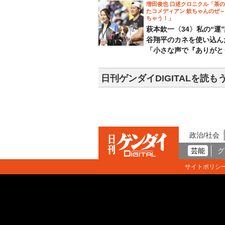
増田俊也 口述クロニクル「茶
たコメディアン 欽ちゃんのぜ
ちゃう！」
萩本欽一〈34〉私の“運
谷翔平のカネを使い込ん
「小さな声で『ありがと
日刊ゲンダイDIGITALを読も
政治/社会
芸能
グ
サイトポリシ