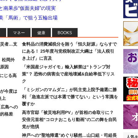
と南果歩“仮面夫婦”の現実
朋美「馬術」で狙う五輪出場
フ
マネー
健康
BOOKS
災者…支
食料品の消費減税分を賄う「恒久財源」ならすで
にある！ 25年度与党税制改正大綱は「法人税引
き上げ」に言及
）松岡外
原因
「米国産ジャガイモ」輸入解禁は“トランプ対
策”？ 恐怖の病害虫で産地壊滅&自給率低下リス
みにじる高
ク
「ミシガンのマムダニ」が民主党上院予備選に勝
が今度は
利 「急進左派では本選で勝てない」という常識を
炎上
覆すか
「広島への
高市官邸「被災地利用PV」が首相の命取りに？
的格差
安倍元首相“コロナおこもり動画”の二の舞を自民
党が危惧
神戸への“聖地帰還”めぐり騒然…山口組・司組長
人気