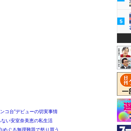
5
チンコ台”デビューの切実事情
らない安室奈美恵の私生活
紅白めぐる無理難題で怒り買う