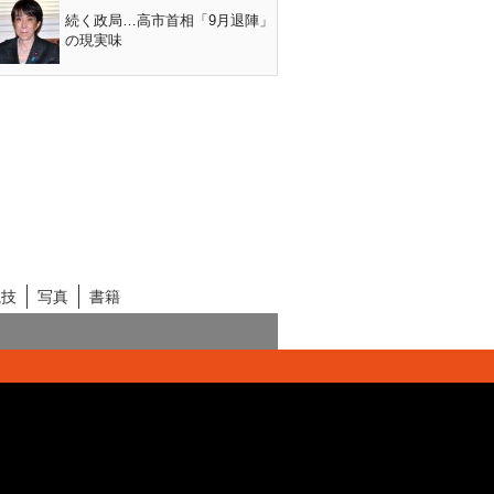
続く政局…高市首相「9月退陣」
の現実味
競技
写真
書籍