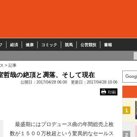
フ
経済
健康
コミック
競馬
公営競技
書籍
ス
記事
室哲哉の絶頂と凋落、そして現在
公開日：
2017/04/28 06:00
更新日：
2017/04/28 10:06
印刷
1
最盛期にはプロデュース曲の年間総売上枚
数が１５００万枚超という驚異的なセールス
2