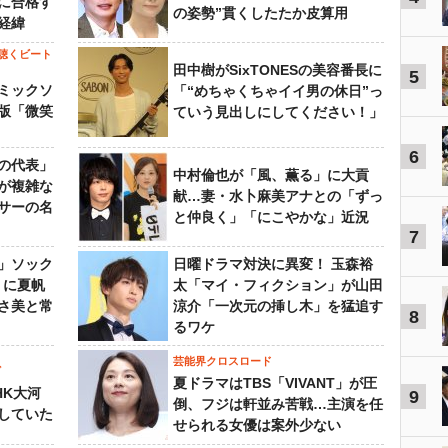
に合格す
の姿勢”貫くしたたか皮算用
経緯
聴くビート
田中樹がSixTONESの美容番長に
5
ミックソ
「“めちゃくちゃイイ男の休日”っ
版「微笑
ていう見出しにしてください！」
6
の代表」
中村倫也が「風、薫る」に大貢
が複雑な
献…妻・水卜麻美アナとの「ずっ
サーの名
と仲良く」「にこやかな」近況
7
」ソック
日曜ドラマ対決に異変！ 玉森裕
』に夏帆
太「マイ・フィクション」が山田
さ美と常
涼介「一次元の挿し木」を猛追す
8
るワケ
芸能界クロスロード
ビ
夏ドラマはTBS「VIVANT」が圧
HK大河
9
倒、フジは軒並み苦戦…主演を任
していた
せられる女優は案外少ない