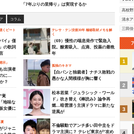
「7年ぶりの里帰り」は実現するか
高校野
ア
コラム
清水ア
三田佳
聴くビート
テレサ・テン没後30年 極秘取材メモを解
く
バイ』僅
（69）慢性の喘息発作で緊急入
」の歌詞
院。酸素吸入、点滴、投薬の最晩
言
年
1
開示」
孤独のキネマ
も出演者
【白パンと独裁者】ナチス敗戦の
のに…
愚かな人間模様が胸に響く
すか？
2
松本若菜「ジュラシック・ワール
“覚
ド」吹き替え《棒読み》論争再
…「地味な
燃…暗雲漂う主演ドラマに新たな
板女優に
3
逆風が
年夏
不倫騒動でアンチ多い田中圭をド
がジャニ
ラマ主演に？ テレビ東京が“攻め
4