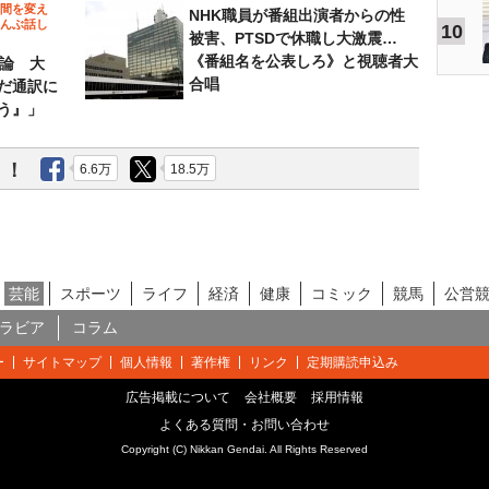
の間を変え
NHK職員が番組出演者からの性
～んぶ話し
10
被害、PTSDで休職し大激震…
《番組名を公表しろ》と視聴者大
”論 大
合唱
だ通訳に
う』」
う！
6.6万
18.5万
芸能
スポーツ
ライフ
経済
健康
コミック
競馬
公営
ラビア
コラム
ー
サイトマップ
個人情報
著作権
リンク
定期購読申込み
広告掲載について
会社概要
採用情報
よくある質問・お問い合わせ
Copyright (C) Nikkan Gendai. All Rights Reserved