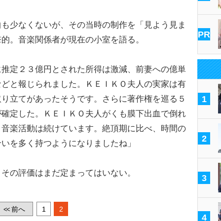
も少なくないが、その当時の制作を「見よう見ま
PR
撃的。音楽関係者が現在の小室を語る。
に推定２３億円とされた所得は激減、前妻への億単
などと報じられました。ＫＥＩＫＯ夫人の実家は有
取り立てがあったそうです。さらに著作権を巡る５
1
が確定した。ＫＥＩＫＯ夫人がくも膜下出血で倒れ
、音楽活動は続けています。絶頂期に比べ、時間の
2
合いを多く持つようになりましたね」
その評価はまだ定まってはいない。
3
前へ
1
2
<<
4