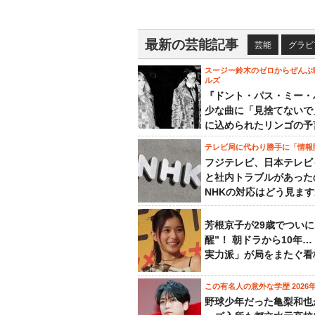
最新の芸能記事
芸能
グラビ
スージー鈴木のゼロからぜんぶ
ルズ
『ドント・パス・ミー・
少な曲に「見捨てないで
に込められたリンゴの予
テレビ局に代わり勝手に「情報
フジテレビ、日本テレビ
と社内トラブルがあった
NHKの対応はどう見ま
芳根京子が29歳でついに
醒”！ 朝ドラから10年
実力派」が局をまたぐ看
この有名人の意外な学歴 2026
野球少年だった亀梨和也