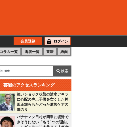
会員登録
ログイン
コラム一覧
著者一覧
書籍
紙面
芸能のアクセスランキング
強いショック状態の清水アキラ
に心配の声…子供を亡くした神
田正輝らもたどった遺族ケアの
道のり
バナナマン日村が簡単に復帰で
きそうにない「もう1つの理由」