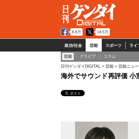
6.6万
18.5万
政治/社会
芸能
スポーツ
ライ
芸能
グラビア
コラム
日刊ゲンダイDIGITAL
芸能
芸能ニュー
海外でサウンド再評価 小