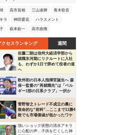
球
高市首相
三山凌輝
青木歌音
キラ
神田愛花
ハラスメント
子
萩本欽一
高市政権
アクセスランキング
週間
佐藤二朗は信州大経済学部から
就職氷河期にリクルートに入社
も、わずか1日で辞めて役者の道
へ
欧州初の日本人指揮官誕生へ 森
保一監督の“再就職先”は「ベル
ギー1部の日系クラブ」一択か
菅野智之トレード不成立の裏に
致命的な“前科”…ここまで11勝4
敗でも市場価値が低かったワケ
強いショック状態の清水アキラ
に心配の声…子供を亡くした神