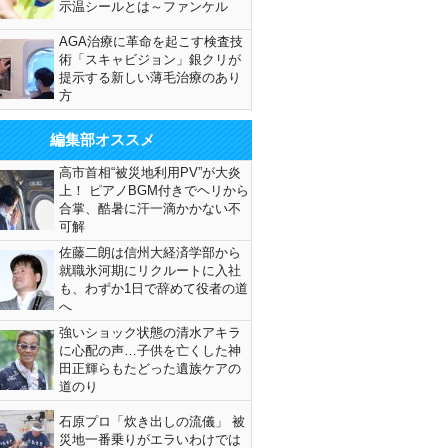
示温シールとは～ファンケル
AGA治療に革命を起こす検査技
術「スキャビジョン」銀クリが
提示する新しい薄毛治療のあり
方
編集部オススメ
高市首相“被災地利用PV”が大炎
上！ ピアノBGM付きでヘリから
合掌、酷暑に汗一滴かかない不
可解
佐藤二朗は信州大経済学部から
就職氷河期にリクルートに入社
も、わずか1日で辞めて役者の道
へ
強いショック状態の清水アキラ
に心配の声…子供を亡くした神
田正輝らもたどった遺族ケアの
道のり
石原プロ「炊き出しの流儀」 被
災地一番乗りがエラいわけでは