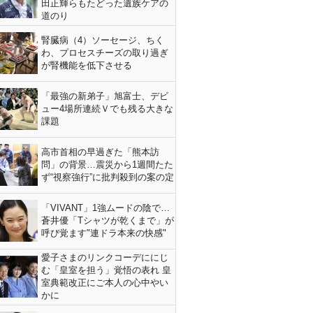
田正輝らもたどった遺族ケアの
道のり
腎臓病（4）ソーセージ、ちく
わ、プロセスチーズの取り過ぎ
が腎機能を低下させる
「最強の新弟子」旭富士、デビ
ュー4場所連続Ｖでも残る大きな
課題
高市首相の早過ぎた「熊本訪
問」の背景…震災から1週間たた
ず“視察強行”に批判殺到の案の定
「VIVANT」1強ムードの陰で…
蒼井優「Tシャツが乾くまで」が
呼び覚ます"連ドラ本来の快感"
愛子さまのリンクコーデににじ
む「皇室を担う」覚悟の表れ 皇
室典範改正にご本人の心中やい
かに