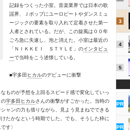
記録をつくった小室。音楽業界では日本の歌
謡界、Ｊポップにユーロビートやダンスミュ
3
ージックの要素を取り入れて定着させた第一
人者とされている。だが、この旋風は００年
ごろ急に失速し、泡と消えた。小室は最近の
4
「ＮＩＫＫＥＩ ＳＴＹＬＥ」の
インタビュ
ー
で当時をこう述懐している。
ン
5
■宇多田
ヒカル
のデビューに衝撃
ろなものが予想を上回るスピード感で変化していっ
りの
宇多田ヒカル
さんの衝撃がすごかった。当時の
PR
ジシャンの力も借りながら、見よう見まねでできる
づけたかなという時期でした。でも、そうした枠に
PR
んです〉