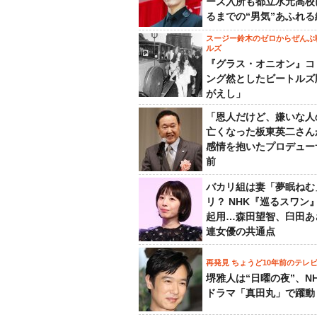
ーズ入所も都立水元高校
るまでの“男気”あふれる
スージー鈴木のゼロからぜんぶ
ルズ
『グラス・オニオン』コ
ング然としたビートルズ
がえし」
「恩人だけど、嫌いな人
亡くなった板東英二さん
感情を抱いたプロデュー
前
バカリ組は妻「夢眠ねむ
リ？ NHK『巡るスワン
起用…森田望智、臼田あ
連女優の共通点
再発見 ちょうど10年前のテレ
堺雅人は“日曜の夜”、N
ドラマ「真田丸」で躍動