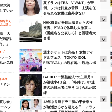
夏ドラマはTBS「VIVANT」が圧
HK大河
倒、フジは軒並み苦戦…主演を任
していた
せられる女優は案外少ない
5
の間を変え
NHK職員が番組出演者からの性
～んぶ話し
被害、PTSDで休職し大激震…
《番組名を公表しろ》と視聴者大
”論 大
合唱
だ通訳に
6
う』」
イブ
週末チケットは完売！ 女性アイ
トレーン
ドルフェス「TOKYO IDOL
7
れた気持
FESTIVAL」の現在地 ～現地ルポ
～
GACKT“一流芸能人”の主演月9
8
トルズ
が視聴率4％台…「格付け」87連
『ドン
勝の絶対王者に突きつけられた試
練
9
渡し会」
12年ぶり連ドラ主演の榮倉奈々
ドームツ
が綾瀬はるかを超える日…アラフ