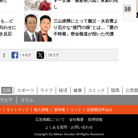
差と
ォー女優「最新勢力図」変動の兆
し
10
設も…ビ
三山凌輝にとって義父・水谷豊よ
匂わせに
り厄介な“後門の狼”とは…「愛の
き反応
不時着」密会報道が招いた代償
う！
6.6万
18.5万
芸能
スポーツ
ライフ
経済
健康
コミック
競馬
公営
ラビア
コラム
ー
サイトマップ
個人情報
著作権
リンク
定期購読申込み
広告掲載について
会社概要
採用情報
よくある質問・お問い合わせ
Copyright (C) Nikkan Gendai. All Rights Reserved