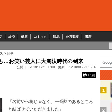
フ
経済
健康
コミック
競馬
公営競技
書籍
ス
記事
も…お笑い芸人に大淘汰時代の到来
公開日：
2018/06/21 06:00
更新日：
2018/06/21 16:56
印刷
1
「名前や伝統じゃなく、一番熱のあるところ
と結ばせていただきました」
2