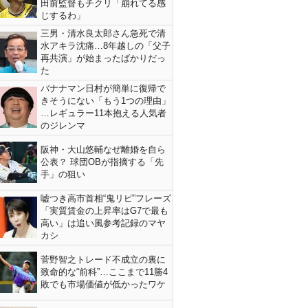
田前監督もチクリ「崩れてる感
じするわ」
三男・清水良太郎さん急死で清
水アキラ沈痛…8年越しの「父子
再共演」が始まったばかりだっ
た
バナナマン日村が簡単に復帰で
きそうにない「もう1つの理由」
…レギュラー11本抱える人気者
のジレンマ
阪神・大山悠輔なぜ離婚を自ら
公表？ 球団OBが指摘する「先
手」の狙い
嘘つき高市首相“鬼リピ”フレーズ
「実質賃金の上昇率はG7で最も
高い」は追い風参考記録のマヤ
カシ
菅野智之トレード不成立の裏に
致命的な“前科”…ここまで11勝4
敗でも市場価値が低かったワケ