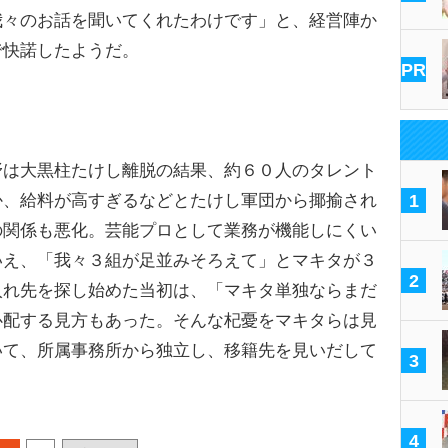
我々のお話を聞いてくれたわけです」と、経営陣か
で快諾したようだ。
PR
は大黒柱たけし離脱の結果、約６０人のタレント
か、給料が高すぎるなどとたけし軍団から揶揄され
1
の関係も悪化。芸能プロとして業務が機能しにくい
いえ、「我々３組が足並みそろえて」とマキタが３
2
入れ先を探し始めた当初は、「マキタ単独ならまだ
心配する見方もあった。そんな杞憂をマキタらは見
いて、所属事務所から独立し、移籍先を見いだして
3
。
4