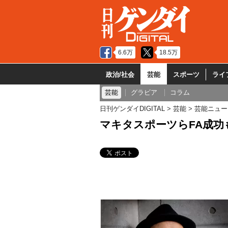
6.6万
18.5万
政治/社会
芸能
スポーツ
ライ
芸能
グラビア
コラム
日刊ゲンダイDIGITAL
芸能
芸能ニュー
マキタスポーツらFA成功