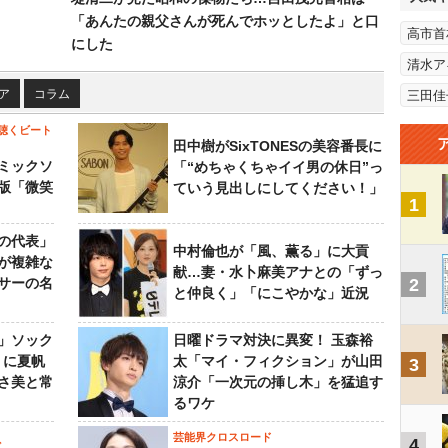
「あんたの親父さんが死んでホッとしたよ」と口
高市首
にした
清水ア
ア
コラム
三田佳
聴くビート
田中樹がSixTONESの美容番長に
ミックソ
「“めちゃくちゃイイ男の休日”っ
版「微笑
ていう見出しにしてください！」
1
の代表」
中村倫也が「風、薫る」に大貢
が複雑な
献…妻・水卜麻美アナとの「ずっ
サーの名
2
と仲良く」「にこやかな」近況
」ソック
日曜ドラマ対決に異変！ 玉森裕
』に夏帆
太「マイ・フィクション」が山田
3
さ美と常
涼介「一次元の挿し木」を猛追す
るワケ
芸能界クロスロード
4
ビ