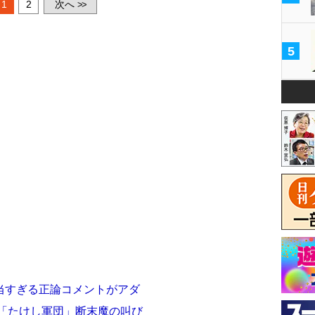
1
2
次へ
>>
5
当すぎる正論コメントがアダ
る「たけし軍団」断末魔の叫び