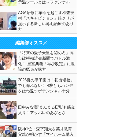
示温シールとは～ファンケル
AGA治療に革命を起こす検査技
術「スキャビジョン」銀クリが
提示する新しい薄毛治療のあり
方
編集部オススメ
「将来の愛子天皇を認めろ」高
市政権vs読売新聞でバトル激
化！ 皇室典範「再び改定」に世
論の85％が味方
2026夏の甲子園は「初出場校」
でも侮れない！ 4校ともハンデ
をはね返すポテンシャル十分
田中みな実“まんまるE乳”も筋金
入り！アッパレのあざとさ
阪神1位・森下翔太を英才教育
父親が明かす「マイホーム購入