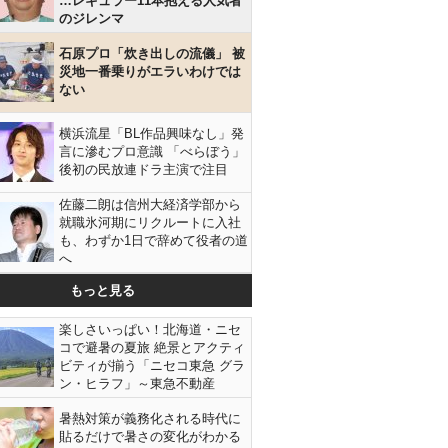
…レギュラー11本抱える人気者
のジレンマ
石原プロ「炊き出しの流儀」 被
災地一番乗りがエラいわけでは
ない
横浜流星「BL作品興味なし」発
言に滲むプロ意識 「べらぼう」
後初の民放連ドラ主演で注目
佐藤二朗は信州大経済学部から
就職氷河期にリクルートに入社
も、わずか1日で辞めて役者の道
へ
もっと見る
楽しさいっぱい！北海道・ニセ
コで避暑の夏旅 絶景とアクティ
ビティが揃う「ニセコ東急 グラ
ン・ヒラフ」～東急不動産
暑熱対策が義務化される時代に
貼るだけで暑さの変化がわかる