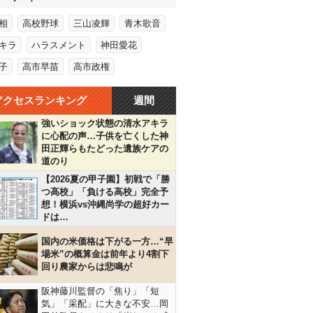
相
高校野球
三山凌輝
青木歌音
キラ
ハラスメント
神田愛花
子
高市早苗
高市政権
アクセスランキング
週間
強いショック状態の清水アキラ
に心配の声…子供を亡くした神
田正輝らもたどった遺族ケアの
道のり
【2026夏の甲子園】初戦で「勝
つ高校」「負ける高校」完全予
想！横浜vs沖縄尚学の超好カー
ドは…
国内の米価格は下がる一方…“早
場米”の概算金は前年より4割下
回り農家からは悲鳴が
阪神藤川監督の「焦り」「短
気」「采配」に大きな不安…岡