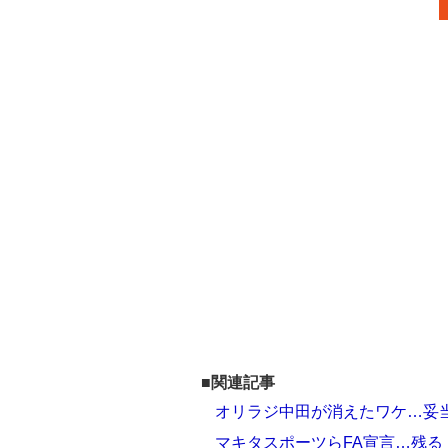
■関連記事
オリラジ中田が消えたワケ…妥
マキタスポーツらFA宣言…残