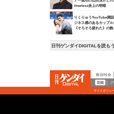
アー成功の山田涼介との
timelesz炎上の明暗
りくりゅうYouTube開
ジネス感のあるカップル
《そろそろ疲れた》の飽
日刊ゲンダイDIGITALを読も
政治/社会
芸能
グ
サイトポリシ