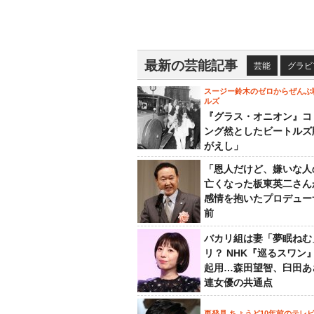
最新の芸能記事
芸能
グラビ
スージー鈴木のゼロからぜんぶ
ルズ
『グラス・オニオン』コ
ング然としたビートルズ
がえし」
「恩人だけど、嫌いな人
亡くなった板東英二さん
感情を抱いたプロデュー
前
バカリ組は妻「夢眠ねむ
リ？ NHK『巡るスワン
起用…森田望智、臼田あ
連女優の共通点
再発見 ちょうど10年前のテレ