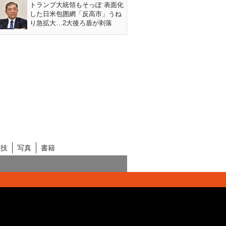
トランプ大統領もそっぽ 表面化
した日米包囲網「反高市」うね
り急拡大…2大後ろ盾が剥落
競技
写真
書籍