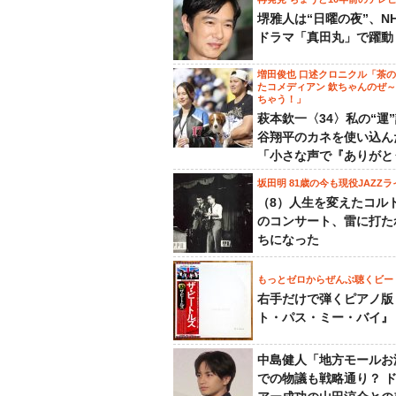
堺雅人は“日曜の夜”、N
ドラマ「真田丸」で躍動
増田俊也 口述クロニクル「茶
たコメディアン 欽ちゃんのぜ
ちゃう！」
萩本欽一〈34〉私の“運
谷翔平のカネを使い込ん
「小さな声で『ありがと
坂田明 81歳の今も現役JAZZラ
（8）人生を変えたコル
のコンサート、雷に打た
ちになった
もっとゼロからぜんぶ聴くビー
右手だけで弾くピアノ版
ト・パス・ミー・バイ』
中島健人「地方モールお
での物議も戦略通り？ 