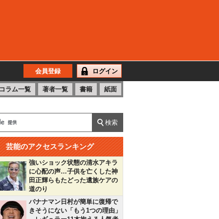
会員登録
ログイン
コラム一覧
著者一覧
書籍
紙面
芸能のアクセスランキング
強いショック状態の清水アキラ
に心配の声…子供を亡くした神
田正輝らもたどった遺族ケアの
道のり
バナナマン日村が簡単に復帰で
きそうにない「もう1つの理由」