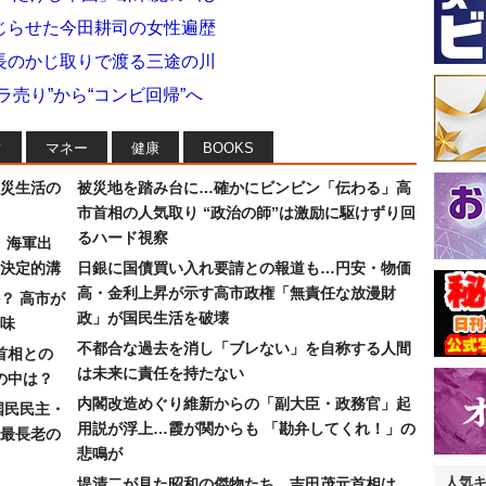
じらせた今田耕司の女性遍歴
長のかじ取りで渡る三途の川
売り”から“コンビ回帰”へ
フ
マネー
健康
BOOKS
災生活の
被災地を踏み台に…確かにビンビン「伝わる」高
市首相の人気取り “政治の師”は激励に駆けずり回
るハード視察
）海軍出
決定的溝
日銀に国債買い入れ要請との報道も…円安・物価
高・金利上昇が示す高市政権「無責任な放漫財
？ 高市が
政」が国民生活を破壊
味
不都合な過去を消し「ブレない」を自称する人間
首相との
は未来に責任を持たない
の中は？
内閣改造めぐり維新からの「副大臣・政務官」起
国民民主・
用説が浮上…霞が関からも 「勘弁してくれ！」の
最長老の
悲鳴が
人気
堤清二が見た昭和の傑物たち…吉田茂元首相は