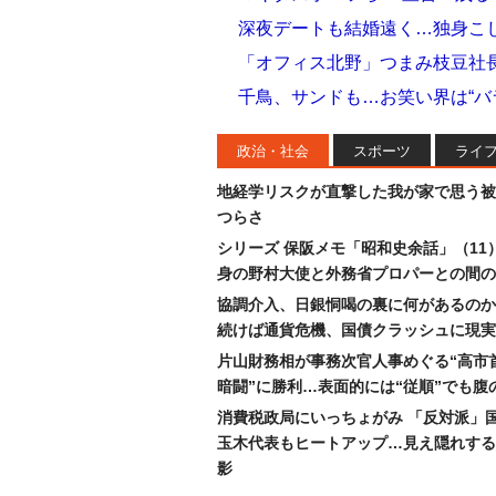
深夜デートも結婚遠く…独身こ
「オフィス北野」つまみ枝豆社
千鳥、サンドも…お笑い界は“バラ
政治・社会
スポーツ
ライ
地経学リスクが直撃した我が家で思う被
つらさ
シリーズ 保阪メモ「昭和史余話」（11
身の野村大使と外務省プロパーとの間の
協調介入、日銀恫喝の裏に何があるのか
続けば通貨危機、国債クラッシュに現実
片山財務相が事務次官人事めぐる“高市
暗闘”に勝利…表面的には“従順”でも腹
消費税政局にいっちょがみ 「反対派」
玉木代表もヒートアップ…見え隠れする
影