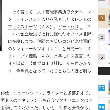
そう言って、大手芸能事務所ワタナベエン
3
ターテインメント入りを発表したタレントの
マキタスポーツ
（４８）。
ビートたけし
（７
１）の独立騒動で揺れに揺れたオフィス北野
4
に在籍しつつ、仲間の
お笑い
コンビ米粒写経
のサンキュータツオ（４１）と居島一平（４
３）、
プチ鹿島
（４８）と共にＦＡ宣言した
5
４月以降、
芸能プロ
１０社以上から声がかか
り、争奪戦となっていたこともこのほど明ら
PR
、俳優、ミュージシャン、ライターと多芸多才で、
や著名人のマネジメントも行うワタナベエンタはう
PR
手を挙げてくださった。しかも、社長と会長から、