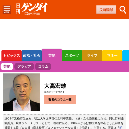
トピックス
政治・社会
芸能
スポーツ
ライフ
マネー
ボートレース
競輪
オートレース
芸能
グラビア
コラム
大高宏雄
映画ジャーナリスト
著者のコラム一覧
1954年浜松市生まれ。明治大学文学部仏文科卒業後、（株）文化通信社に入社。同社特別編
集委員、映画ジャーナリストとして、現在に至る。1992年からは独立系を中心とした邦画を
賞揚する日プロ大賞（日本映画プロフェッショナル大賞）を発足し、主宰する。著書は「
昭