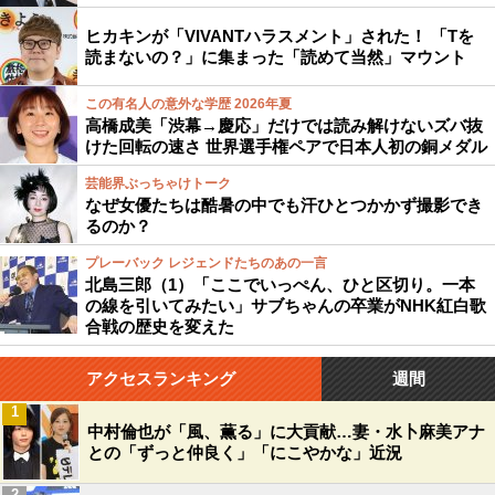
ヒカキンが「VIVANTハラスメント」された！ 「Tを
読まないの？」に集まった「読めて当然」マウント
この有名人の意外な学歴 2026年夏
高橋成美「渋幕→慶応」だけでは読み解けないズバ抜
けた回転の速さ 世界選手権ペアで日本人初の銅メダル
芸能界ぶっちゃけトーク
なぜ女優たちは酷暑の中でも汗ひとつかかず撮影でき
るのか？
プレーバック レジェンドたちのあの一言
北島三郎（1）「ここでいっぺん、ひと区切り。一本
の線を引いてみたい」サブちゃんの卒業がNHK紅白歌
合戦の歴史を変えた
アクセスランキング
週間
1
中村倫也が「風、薫る」に大貢献…妻・水卜麻美アナ
との「ずっと仲良く」「にこやかな」近況
2