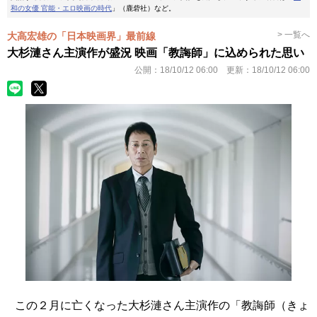
和の女優 官能・エロ映画の時代
」（鹿砦社）など。
> 一覧へ
大高宏雄の「日本映画界」最前線
大杉漣さん主演作が盛況 映画「教誨師」に込められた思い
公開：
18/10/12 06:00
更新：
18/10/12 06:00
この２月に亡くなった大杉漣さん主演作の「教誨師（きょ