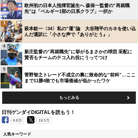
欧州初の日本人指揮官誕生へ 森保一監督の“再就職
先”は「ベルギー1部の日系クラブ」一択か
3
萩本欽一〈34〉私の“運”論 大谷翔平のカネを使い込
んだ通訳に「小さな声で『ありがとう』」
4
新庄監督の“再就職先”に挙がるまさかの球団 采配に
賛否もチームのテコ入れ役にうってつけ
5
菅野智之トレード不成立の裏に致命的な“前科”…ここ
まで11勝4敗でも市場価値が低かったワケ
もっとみる
日刊ゲンダイDIGITALを読もう！
6.6万
18.5万
人気キーワード