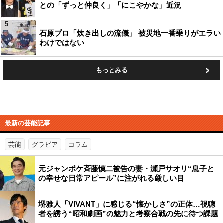
との「ずっと仲良く」「にこやかな」近況
5
石原プロ「炊き出しの流儀」 被災地一番乗りがエラい
わけではない
もっとみる
最新の芸能記事
芸能
グラビア
コラム
元ジャンポケ斉藤慎二被告の妻・瀬戸サオリ“息子と
の幸せな日常アピール”に注がれる厳しい目
堺雅人「VIVANT」に感じる“懐かしさ”の正体…視聴
者を誘う“昭和劇画”の魅力と考察合戦の先に待つ課題