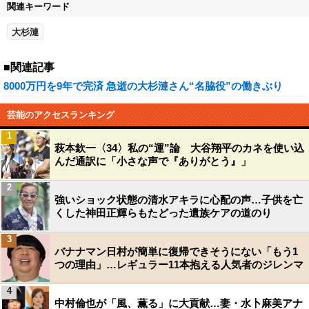
関連キーワード
大杉漣
■関連記事
8000万円を9年で完済 急逝の大杉漣さん“名脇役”の働きぶり
芸能のアクセスランキング
1
萩本欽一〈34〉私の“運”論 大谷翔平のカネを使い込
んだ通訳に「小さな声で『ありがとう』」
2
強いショック状態の清水アキラに心配の声…子供を亡
くした神田正輝らもたどった遺族ケアの道のり
3
バナナマン日村が簡単に復帰できそうにない「もう1
つの理由」…レギュラー11本抱える人気者のジレンマ
4
中村倫也が「風、薫る」に大貢献…妻・水卜麻美アナ