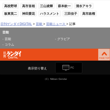
高校野球
高市首相
三山凌輝
萩本欽一
清水アキラ
板東英二
神田愛花
ハラスメント
三田佳子
高市政権
日刊ゲンダイDIGITAL
芸能
芸能ニュース
記事
芸能
芸能
グラビア
コラム
表示切り替え
（C）Nikkan Gendai