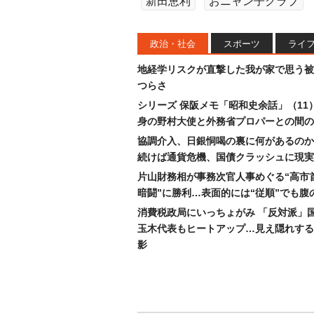
新田恵利
おニャン子クラブ
政治・社会
スポーツ
ライ
地経学リスクが直撃した我が家で思う被
つらさ
シリーズ 保阪メモ「昭和史余話」（11
身の野村大使と外務省プロパーとの間の
協調介入、日銀恫喝の裏に何があるのか
続けば通貨危機、国債クラッシュに現実
片山財務相が事務次官人事めぐる“高市
暗闘”に勝利…表面的には“従順”でも腹
消費税政局にいっちょがみ 「反対派」
玉木代表もヒートアップ…見え隠れする
影