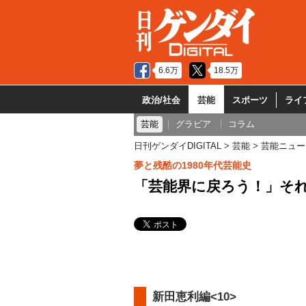
6.6万
18.5万
政治/社会
芸能
スポーツ
ライ
芸能
グラビア
コラム
日刊ゲンダイDIGITAL
芸能
芸能ニュー
夢と残酷の1980年代芸能史
「芸能界に戻ろう！」そ
新田恵利編<10>