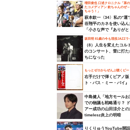
増田俊也 口述クロニクル「茶
たコメディアン 欽ちゃんのぜ
ちゃう！」
萩本欽一〈34〉私の“運
谷翔平のカネを使い込ん
「小さな声で『ありがと
坂田明 81歳の今も現役JAZZラ
（8）人生を変えたコル
のコンサート、雷に打た
ちになった
もっとゼロからぜんぶ聴くビー
右手だけで弾くピアノ版
ト・パス・ミー・バイ』
中島健人「地方モールお
での物議も戦略通り？ 
アー成功の山田涼介との
timelesz炎上の明暗
りくりゅうYouTube開