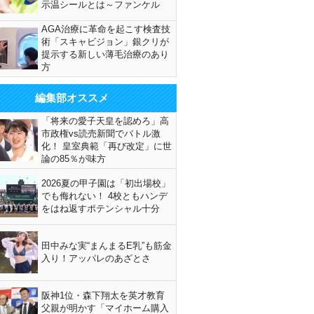
示温シールとは～ファンケル
AGA治療に革命を起こす検査技
術「スキャビジョン」銀クリが
提示する新しい薄毛治療のあり
方
編集部オススメ
「将来の愛子天皇を認めろ」高
市政権vs読売新聞でバトル激
化！ 皇室典範「再び改定」に世
論の85％が味方
2026夏の甲子園は「初出場校」
でも侮れない！ 4校ともハンデ
をはね返すポテンシャル十分
田中みな実“まんまるE乳”も筋金
入り！アッパレのあざとさ
阪神1位・森下翔太を英才教育
父親が明かす「マイホーム購入