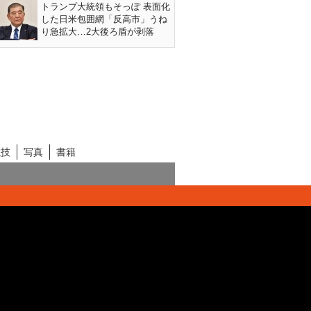
トランプ大統領もそっぽ 表面化
した日米包囲網「反高市」うね
り急拡大…2大後ろ盾が剥落
競技
写真
書籍