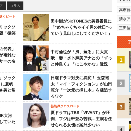
ア
コラム
高市首
聴くビート
清水ア
田中樹がSixTONESの美容番長に
ミックソ
「“めちゃくちゃイイ男の休日”っ
三田佳
版「微笑
ていう見出しにしてください！」
の代表」
中村倫也が「風、薫る」に大貢
が複雑な
献…妻・水卜麻美アナとの「ずっ
1
サーの名
と仲良く」「にこやかな」近況
」ソック
日曜ドラマ対決に異変！ 玉森裕
2
』に夏帆
太「マイ・フィクション」が山田
さ美と常
涼介「一次元の挿し木」を猛追す
るワケ
3
芸能界クロスロード
ビ
夏ドラマはTBS「VIVANT」が圧
HK大河
倒、フジは軒並み苦戦…主演を任
していた
せられる女優は案外少ない
4