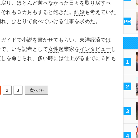
戻り、ほとんど遊べなかった日々を取り戻すべ
。それも３カ月もすると飽きた。
結婚
も考えていた
別れ、ひとりで食べていける仕事を求めた。
PR
ガイドで小説を書かせてもらい、東洋経済では
ーで、いち記者として
女性
起業家を
インタビュー
し
直しを命じられ、多い時には仕上がるまでに６回も
1
2
2
3
次へ
>>
3
4