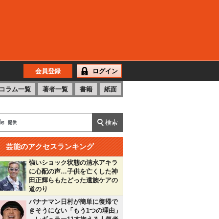
会員登録
ログイン
コラム一覧
著者一覧
書籍
紙面
芸能のアクセスランキング
強いショック状態の清水アキラ
に心配の声…子供を亡くした神
田正輝らもたどった遺族ケアの
道のり
バナナマン日村が簡単に復帰で
きそうにない「もう1つの理由」