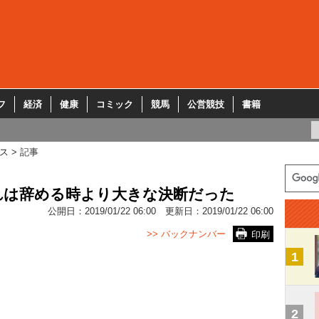
フ
経済
健康
コミック
競馬
公営競技
書籍
ス
記事
れは辞める時より大きな決断だった
公開日：
2019/01/22 06:00
更新日：
2019/01/22 06:00
>> バックナンバー
印刷
1
2