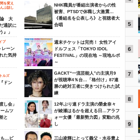
の間を変え
NHK職員が番組出演者からの性
～んぶ話し
被害、PTSDで休職し大激震…
《番組名を公表しろ》と視聴者大
”論 大
5
合唱
だ通訳に
う』」
イブ
週末チケットは完売！ 女性アイ
トレーン
6
ドルフェス「TOKYO IDOL
れた気持
FESTIVAL」の現在地 ～現地ルポ
～
GACKT“一流芸能人”の主演月9
7
トルズ
が視聴率4％台…「格付け」87連
『ドン
勝の絶対王者に突きつけられた試
練
8
渡し会」
12年ぶり連ドラ主演の榮倉奈々
ドームツ
が綾瀬はるかを超える日…アラフ
差と
ォー女優「最新勢力図」変動の兆
9
し
設も…ビ
三山凌輝にとって義父・水谷豊よ