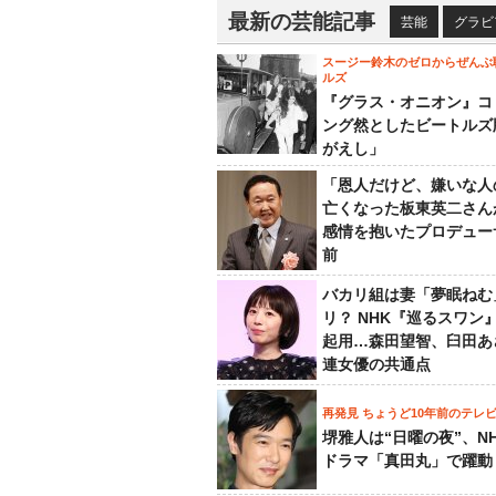
最新の芸能記事
芸能
グラビ
スージー鈴木のゼロからぜんぶ
ルズ
『グラス・オニオン』コ
ング然としたビートルズ
がえし」
「恩人だけど、嫌いな人
亡くなった板東英二さん
感情を抱いたプロデュー
前
バカリ組は妻「夢眠ねむ
リ？ NHK『巡るスワン
起用…森田望智、臼田あ
連女優の共通点
再発見 ちょうど10年前のテレ
堺雅人は“日曜の夜”、N
ドラマ「真田丸」で躍動