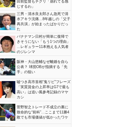
田前監督もチクリ「崩れてる感
じするわ」
三男・清水良太郎さん急死で清
水アキラ沈痛…8年越しの「父子
再共演」が始まったばかりだっ
た
バナナマン日村が簡単に復帰で
きそうにない「もう1つの理由」
…レギュラー11本抱える人気者
のジレンマ
阪神・大山悠輔なぜ離婚を自ら
公表？ 球団OBが指摘する「先
手」の狙い
嘘つき高市首相“鬼リピ”フレーズ
「実質賃金の上昇率はG7で最も
高い」は追い風参考記録のマヤ
カシ
菅野智之トレード不成立の裏に
致命的な“前科”…ここまで11勝4
敗でも市場価値が低かったワケ