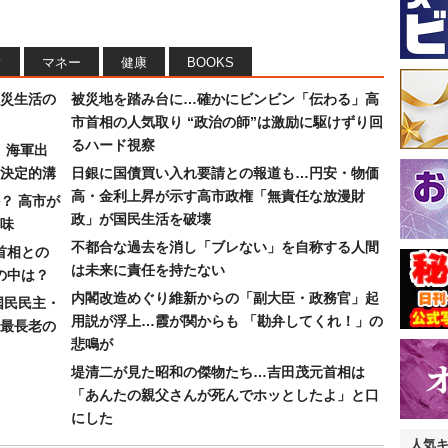
フ
マネー
健康
BOOKS
災生活の
被災地を踏み台に…確かにビンビン「伝わる」高
市首相の人気取り “政治の師”は激励に駆けずり回
るハード視察
）海軍出
決定的溝
日銀に国債買い入れ要請との報道も…円安・物価
高・金利上昇が示す高市政権「無責任な放漫財
？ 高市が
政」が国民生活を破壊
味
不都合な過去を消し「ブレない」を自称する人間
首相との
は未来に責任を持たない
の中は？
内閣改造めぐり維新からの「副大臣・政務官」起
国民民主・
用説が浮上…霞が関からも 「勘弁してくれ！」の
最長老の
悲鳴が
堤清二が見た昭和の傑物たち…吉田茂元首相は
「あんたの親父さんが死んでホッとしたよ」と口
にした
人気