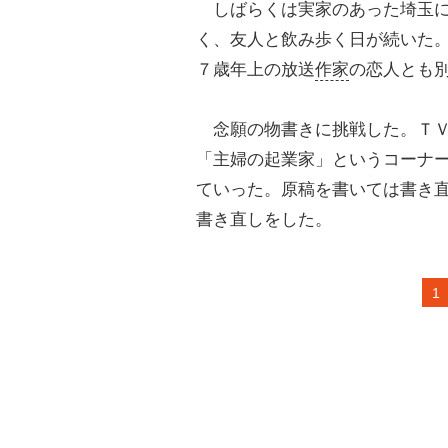
しばらくは実家のあった埼玉に
く、友人と飲み歩く日が続いた
７歳年上の放送
作家
の恋人とも
念願の物書きに挑戦した。ＴＶ
「主婦の起業家」というコーナ
ていった。原稿を書いては書き
書き直しをした。
1