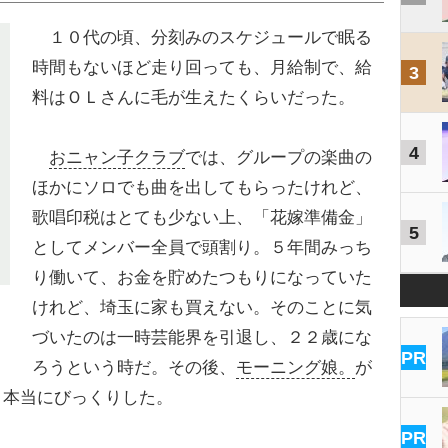
１０代の頃、分刻みのスケジュールで眠る
時間もないほど走り回っても、月給制で、給
3
料はＯＬさんに毛が生えたくらいだった。
4
おニャン子クラブ
では、グループの楽曲の
ほかにソロでも曲を出してもらったけれど、
歌唱印税はとても少ない上、「花嫁準備金」
5
としてメンバー全員で頭割り。５年間みっち
り働いて、お金を貯めたつもりになっていた
けれど、埼玉に家も買えない。そのことに気
づいたのは一時芸能界を引退し、２２歳にな
PR
ろうという時だ。その後、
モーニング娘。
が
、本当にびっくりした。
PR