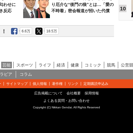
匂わせに
り厄介な“後門の狼”とは…「愛の
10
き反応
不時着」密会報道が招いた代償
う！
6.6万
18.5万
芸能
スポーツ
ライフ
経済
健康
コミック
競馬
公営
ラビア
コラム
ー
サイトマップ
個人情報
著作権
リンク
定期購読申込み
広告掲載について
会社概要
採用情報
よくある質問・お問い合わせ
Copyright (C) Nikkan Gendai. All Rights Reserved