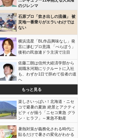
…レギュラー11本抱える人気者
のジレンマ
石原プロ「炊き出しの流儀」 被
災地一番乗りがエラいわけでは
ない
横浜流星「BL作品興味なし」発
言に滲むプロ意識 「べらぼう」
後初の民放連ドラ主演で注目
佐藤二朗は信州大経済学部から
就職氷河期にリクルートに入社
も、わずか1日で辞めて役者の道
へ
もっと見る
楽しさいっぱい！北海道・ニセ
コで避暑の夏旅 絶景とアクティ
ビティが揃う「ニセコ東急 グラ
ン・ヒラフ」～東急不動産
暑熱対策が義務化される時代に
貼るだけで暑さの変化がわかる