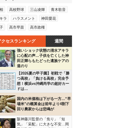
相
高校野球
三山凌輝
青木歌音
キラ
ハラスメント
神田愛花
子
高市早苗
高市政権
アクセスランキング
週間
強いショック状態の清水アキラ
に心配の声…子供を亡くした神
田正輝らもたどった遺族ケアの
道のり
【2026夏の甲子園】初戦で「勝
つ高校」「負ける高校」完全予
想！横浜vs沖縄尚学の超好カー
ドは…
国内の米価格は下がる一方…“早
場米”の概算金は前年より4割下
回り農家からは悲鳴が
阪神藤川監督の「焦り」「短
気」「采配」に大きな不安…岡