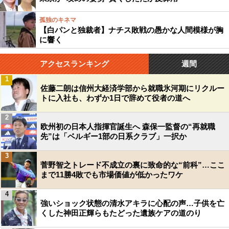
孤独のキネマ
【白パンと独裁者】ナチス敗戦の愚かな人間模様が胸
に響く
アクセスランキング
週間
1
佐藤二朗は信州大経済学部から就職氷河期にリクルー
トに入社も、わずか1日で辞めて役者の道へ
2
欧州初の日本人指揮官誕生へ 森保一監督の“再就職
先”は「ベルギー1部の日系クラブ」一択か
3
菅野智之トレード不成立の裏に致命的な“前科”…ここ
まで11勝4敗でも市場価値が低かったワケ
4
強いショック状態の清水アキラに心配の声…子供を亡
くした神田正輝らもたどった遺族ケアの道のり