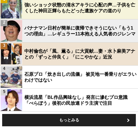
強いショック状態の清水アキラに心配の声…子供を亡
くした神田正輝らもたどった遺族ケアの道のり
2
バナナマン日村が簡単に復帰できそうにない「もう1
つの理由」…レギュラー11本抱える人気者のジレンマ
3
中村倫也が「風、薫る」に大貢献…妻・水卜麻美アナ
との「ずっと仲良く」「にこやかな」近況
4
石原プロ「炊き出しの流儀」 被災地一番乗りがエラい
わけではない
5
横浜流星「BL作品興味なし」発言に滲むプロ意識
「べらぼう」後初の民放連ドラ主演で注目
もっとみる