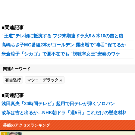
■関連記事
“王道”テレ朝に抵抗する フジ来期連ドラ火9＆木10の吉と凶
高嶋ちさ子MC番組2本がゴールデン 露出増で“毒舌”保てるか
米倉涼子「シカゴ」で夏不在でも "視聴率女王"安泰のワケ
関連キーワード
有吉弘行
マツコ・デラックス
■関連記事
浅田真央「24時間テレビ」起用で日テレが弾くソロバン
改革は吉と出るか…NHK朝ドラ「週5日」これだけの懸念材料
芸能のアクセスランキング
1