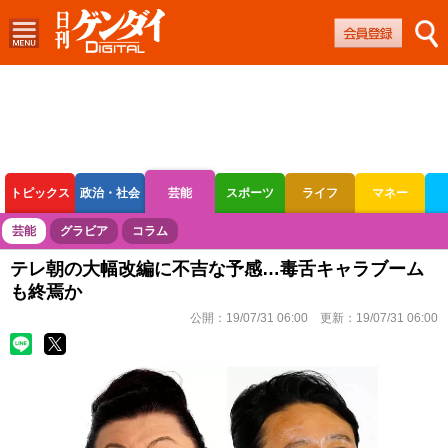
トピックス
政治・社会
芸能
スポーツ
ライフ
マネー
ボートレース
競輪
オートレース
芸能
グラビア
コラム
テレ朝の大幅改編に不吉な予感…毒舌キャラブーム
も終焉か
公開：
19/07/31 06:00
更新：
19/07/31 06:00