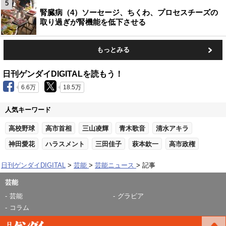
5
腎臓病（4）ソーセージ、ちくわ、プロセスチーズの
取り過ぎが腎機能を低下させる
もっとみる
日刊ゲンダイDIGITALを読もう！
6.6万
18.5万
人気キーワード
高校野球
高市首相
三山凌輝
青木歌音
清水アキラ
神田愛花
ハラスメント
三田佳子
萩本欽一
高市政権
日刊ゲンダイDIGITAL
芸能
芸能ニュース
記事
芸能
芸能
グラビア
コラム