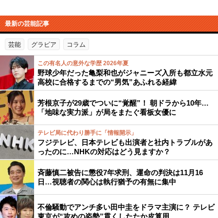
最新の芸能記事
芸能
グラビア
コラム
この有名人の意外な学歴 2026年夏
野球少年だった亀梨和也がジャニーズ入所も都立水元
高校に合格するまでの“男気”あふれる経緯
芳根京子が29歳でついに“覚醒”！ 朝ドラから10年…
「地味な実力派」が局をまたぐ看板女優に
テレビ局に代わり勝手に「情報開示」
フジテレビ、日本テレビも出演者と社内トラブルがあ
ったのに…NHKの対応はどう見ますか？
斉藤慎二被告に懲役7年求刑、運命の判決は11月16
日…視聴者の関心は執行猶予の有無に集中
不倫騒動でアンチ多い田中圭をドラマ主演に？ テレビ
東京が“攻めの姿勢”貫くしたたか皮算用