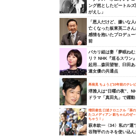
ング然としたビートルズ
がえし」
「恩人だけど、嫌いな人
亡くなった板東英二さん
感情を抱いたプロデュー
前
バカリ組は妻「夢眠ねむ
リ？ NHK『巡るスワン
起用…森田望智、臼田あ
連女優の共通点
再発見 ちょうど10年前のテレ
堺雅人は“日曜の夜”、N
ドラマ「真田丸」で躍動
増田俊也 口述クロニクル「茶
たコメディアン 欽ちゃんのぜ
ちゃう！」
萩本欽一〈34〉私の“運
谷翔平のカネを使い込ん