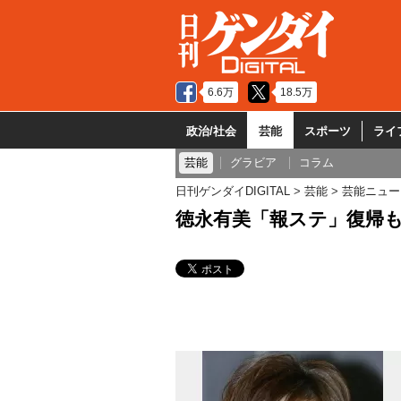
6.6万
18.5万
政治/社会
芸能
スポーツ
ライ
芸能
グラビア
コラム
日刊ゲンダイDIGITAL
芸能
芸能ニュー
徳永有美「報ステ」復帰