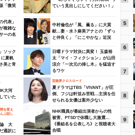
版「微笑
ていう見出しにしてください！」
の代表」
5
中村倫也が「風、薫る」に大貢
が複雑な
献…妻・水卜麻美アナとの「ずっ
サーの名
と仲良く」「にこやかな」近況
6
」ソック
日曜ドラマ対決に異変！ 玉森裕
』に夏帆
太「マイ・フィクション」が山田
さ美と常
涼介「一次元の挿し木」を猛追す
るワケ
7
芸能界クロスロード
ビ
夏ドラマはTBS「VIVANT」が圧
HK大河
倒、フジは軒並み苦戦…主演を任
8
していた
せられる女優は案外少ない
の間を変え
NHK職員が番組出演者からの性
～んぶ話し
被害、PTSDで休職し大激震…
9
《番組名を公表しろ》と視聴者大
”論 大
合唱
だ通訳に