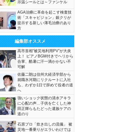
示温シールとは～ファンケル
AGA治療に革命を起こす検査技
術「スキャビジョン」銀クリが
提示する新しい薄毛治療のあり
方
編集部オススメ
高市首相“被災地利用PV”が大炎
上！ ピアノBGM付きでヘリから
合掌、酷暑に汗一滴かかない不
可解
佐藤二朗は信州大経済学部から
就職氷河期にリクルートに入社
も、わずか1日で辞めて役者の道
へ
強いショック状態の清水アキラ
に心配の声…子供を亡くした神
田正輝らもたどった遺族ケアの
道のり
石原プロ「炊き出しの流儀」 被
災地一番乗りがエラいわけでは