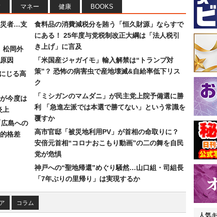
フ
マネー
健康
BOOKS
災者…支
食料品の消費減税分を賄う「恒久財源」ならすで
にある！ 25年度与党税制改正大綱は「法人税引
き上げ」に言及
）松岡外
原因
「米国産ジャガイモ」輸入解禁は“トランプ対
策”？ 恐怖の病害虫で産地壊滅&自給率低下リス
みにじる高
ク
「ミシガンのマムダニ」が民主党上院予備選に勝
が今度は
利 「急進左派では本選で勝てない」という常識を
炎上
覆すか
「広島への
高市官邸「被災地利用PV」が首相の命取りに？
的格差
安倍元首相“コロナおこもり動画”の二の舞を自民
党が危惧
神戸への“聖地帰還”めぐり騒然…山口組・司組長
「7年ぶりの里帰り」は実現するか
ア
コラム
人気