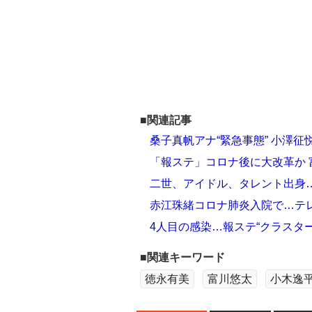
■関連記事
桑子真帆アナ“緊急事態” 小澤
「報ステ」コロナ後に大改革か 
二世、アイドル、タレント出身
赤江珠緒コロナ肺炎入院で…テ
4人目の感染…報ステ“クラスタ
■関連キーワード
徳永有美
富川悠太
小木逸