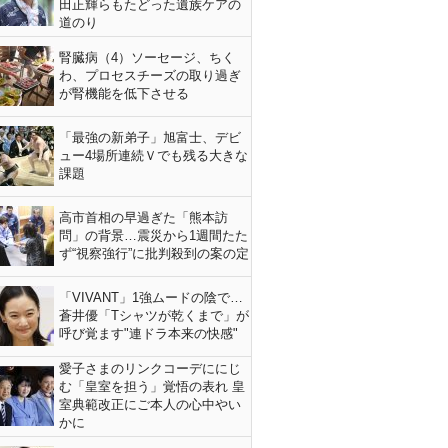
田正輝らもたどった遺族ケアの
道のり
腎臓病（4）ソーセージ、ちく
わ、プロセスチーズの取り過ぎ
が腎機能を低下させる
「最強の新弟子」旭富士、デビ
ュー4場所連続Ｖでも残る大きな
課題
高市首相の早過ぎた「熊本訪
問」の背景…震災から1週間たた
ず“視察強行”に批判殺到の案の定
「VIVANT」1強ムードの陰で…
蒼井優「Tシャツが乾くまで」が
呼び覚ます"連ドラ本来の快感"
愛子さまのリンクコーデににじ
む「皇室を担う」覚悟の表れ 皇
室典範改正にご本人の心中やい
かに