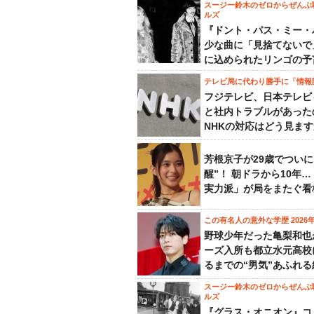
スージー鈴木のゼロからぜんぶ
ルズ
『ドント・パス・ミー・
少な曲に「見捨てないで
に込められたリンゴの予
テレビ局に代わり勝手に「情報
フジテレビ、日本テレビ
と社内トラブルがあった
NHKの対応はどう見ま
芳根京子が29歳でついに
醒”！ 朝ドラから10年
実力派」が局をまたぐ看
この有名人の意外な学歴 2026
野球少年だった亀梨和也
ーズ入所も都立水元高校
るまでの“男気”あふれる
スージー鈴木のゼロからぜんぶ
ルズ
『グラス・オニオン』コ