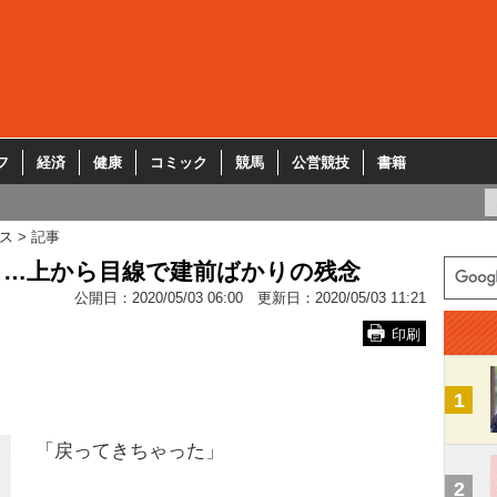
フ
経済
健康
コミック
競馬
公営競技
書籍
ス
記事
も…上から目線で建前ばかりの残念
公開日：
2020/05/03 06:00
更新日：
2020/05/03 11:21
印刷
1
「戻ってきちゃった」
2