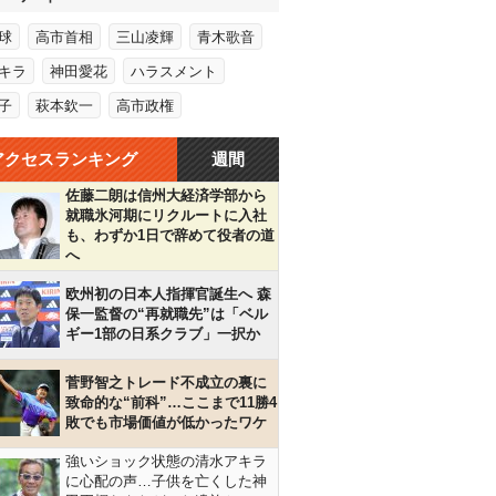
球
高市首相
三山凌輝
青木歌音
キラ
神田愛花
ハラスメント
子
萩本欽一
高市政権
アクセスランキング
週間
佐藤二朗は信州大経済学部から
就職氷河期にリクルートに入社
も、わずか1日で辞めて役者の道
へ
欧州初の日本人指揮官誕生へ 森
保一監督の“再就職先”は「ベル
ギー1部の日系クラブ」一択か
菅野智之トレード不成立の裏に
致命的な“前科”…ここまで11勝4
敗でも市場価値が低かったワケ
強いショック状態の清水アキラ
に心配の声…子供を亡くした神