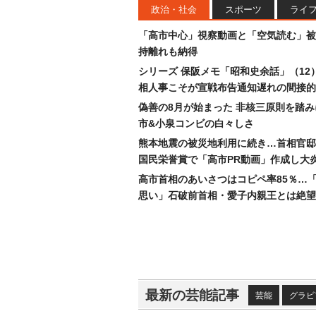
政治・社会
スポーツ
ライ
「高市中心」視察動画と「空気読む」被
持離れも納得
シリーズ 保阪メモ「昭和史余話」（12
相人事こそが宣戦布告通知遅れの間接的
偽善の8月が始まった 非核三原則を踏
市&小泉コンビの白々しさ
熊本地震の被災地利用に続き…首相官邸
国民栄誉賞で「高市PR動画」作成し大
高市首相のあいさつはコピペ率85％…
思い」石破前首相・愛子内親王とは絶望
最新の芸能記事
芸能
グラビ