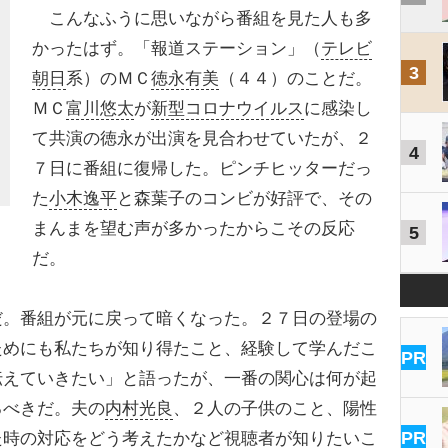
こんなふうに思いながら番組を見た人も多
かったはず。「報道ステーション」（
テレビ
3
朝日
系）のＭＣ
徳永有美
（４４）のことだ。
ＭＣ
富川悠太
が
新型コロナウイルス
に感染し
て共演の徳永が出演を見合わせていたが、２
4
７日に番組に復帰した。ピンチヒッターだっ
た
小木逸平
と森葉子のコンビが好評で、その
まんまを望む声が多かったからこその反応
5
だ。
。番組が元に戻って暗くなった。２７日の登場の
ためにも私たちが知り得たこと、経験して学んだこ
PR
伝えていきたい」と語ったが、一番の関心は何が起
るべきだ。夫の
内村光良
、２人の子供のこと、陽性
PR
た時の対応をどう考えたかなど視聴者が知りたいこ