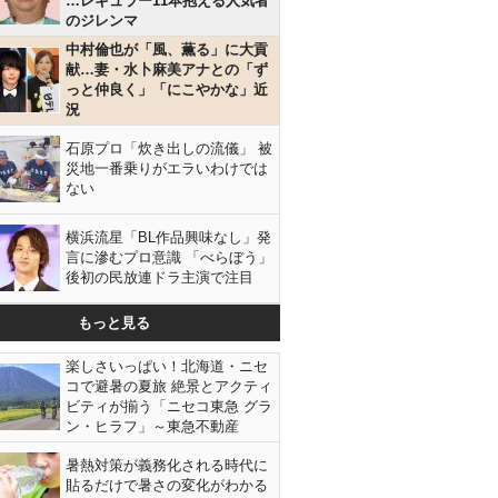
…レギュラー11本抱える人気者
のジレンマ
中村倫也が「風、薫る」に大貢
献…妻・水卜麻美アナとの「ず
っと仲良く」「にこやかな」近
況
石原プロ「炊き出しの流儀」 被
災地一番乗りがエラいわけでは
ない
横浜流星「BL作品興味なし」発
言に滲むプロ意識 「べらぼう」
後初の民放連ドラ主演で注目
もっと見る
楽しさいっぱい！北海道・ニセ
コで避暑の夏旅 絶景とアクティ
ビティが揃う「ニセコ東急 グラ
ン・ヒラフ」～東急不動産
暑熱対策が義務化される時代に
貼るだけで暑さの変化がわかる