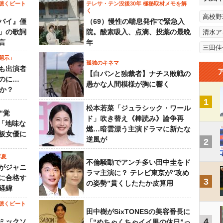
聴くビート
テレサ・テン没後30年 極秘取材メモを解
く
高校野
バイ』僅
（69）慢性の喘息発作で緊急入
」の歌詞
院。酸素吸入、点滴、投薬の最晩
清水ア
言
年
三田佳
開示」
孤独のキネマ
も出演者
【白パンと独裁者】ナチス敗戦の
のに…
愚かな人間模様が胸に響く
すか？
1
松本若菜「ジュラシック・ワール
“覚
ド」吹き替え《棒読み》論争再
…「地味な
燃…暗雲漂う主演ドラマに新たな
板女優に
逆風が
2
年夏
不倫騒動でアンチ多い田中圭をド
がジャニ
ラマ主演に？ テレビ東京が“攻め
に合格す
3
の姿勢”貫くしたたか皮算用
経緯
聴くビート
田中樹がSixTONESの美容番長に
4
ミックソ
「“めちゃくちゃイイ男の休日”っ