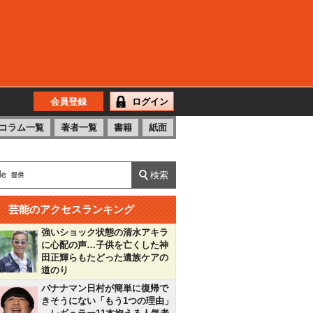
会員登録
ログイン
コラム一覧
著者一覧
書籍
紙面
芸能のアクセスランキング
強いショック状態の清水アキラ
に心配の声…子供を亡くした神
田正輝らもたどった遺族ケアの
道のり
バナナマン日村が簡単に復帰で
きそうにない「もう1つの理由」