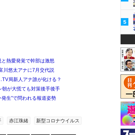
5
征悦と熱愛発覚で幹部は激怒
富川悠太アナに7月交代説
…TV局新人アナ誰が化ける？
レ朝が大慌ても対策後手後手
ー発生”で問われる報道姿勢
平
赤江珠緒
新型コロナウイルス