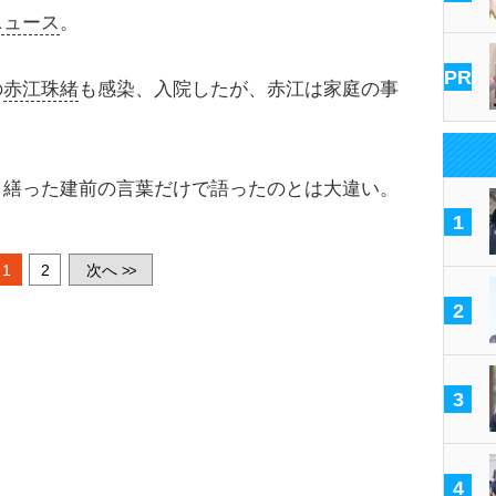
ニュース
。
PR
の
赤江珠緒
も感染、入院したが、赤江は家庭の事
繕った建前の言葉だけで語ったのとは大違い。
1
1
2
次へ
>>
2
3
4