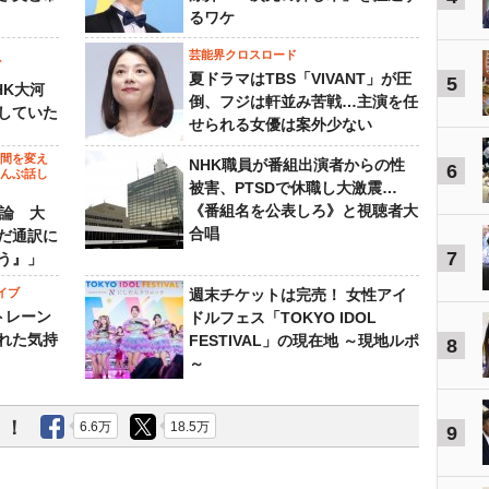
るワケ
芸能界クロスロード
ビ
夏ドラマはTBS「VIVANT」が圧
5
HK大河
倒、フジは軒並み苦戦…主演を任
していた
せられる女優は案外少ない
の間を変え
NHK職員が番組出演者からの性
6
～んぶ話し
被害、PTSDで休職し大激震…
《番組名を公表しろ》と視聴者大
”論 大
合唱
だ通訳に
7
う』」
イブ
週末チケットは完売！ 女性アイ
トレーン
ドルフェス「TOKYO IDOL
れた気持
FESTIVAL」の現在地 ～現地ルポ
8
～
う！
6.6万
18.5万
9