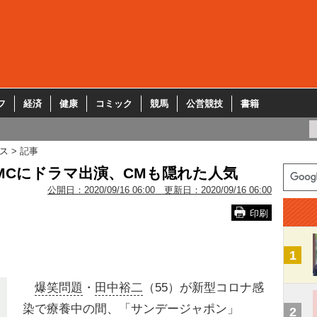
フ
経済
健康
コミック
競馬
公営競技
書籍
ス
記事
MCにドラマ出演、CMも隠れた人気
公開日：
2020/09/16 06:00
更新日：
2020/09/16 06:00
印刷
1
爆笑問題
・
田中裕二
（55）が新型コロナ感
染で療養中の間、「サンデージャポン」
2