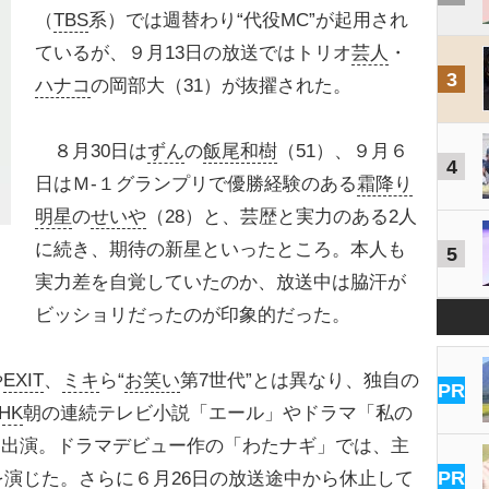
（
TBS
系）では週替わり“代役MC”が起用され
ているが、９月13日の放送ではトリオ
芸人
・
3
ハナコ
の岡部大（31）が抜擢された。
８月30日は
ずん
の
飯尾和樹
（51）、９月６
4
日はＭ-１グランプリで優勝経験のある
霜降り
明星
の
せいや
（28）と、芸歴と実力のある2人
に続き、期待の新星といったところ。本人も
5
実力差を自覚していたのか、放送中は脇汗が
ビッショリだったのが印象的だった。
や
EXIT
、
ミキ
ら“
お笑い
第7世代”とは異なり、独自の
PR
HK
朝の連続テレビ小説「エール」やドラマ「私の
に出演。ドラマデビュー作の「わたナギ」では、主
PR
を演じた。さらに６月26日の放送途中から休止して