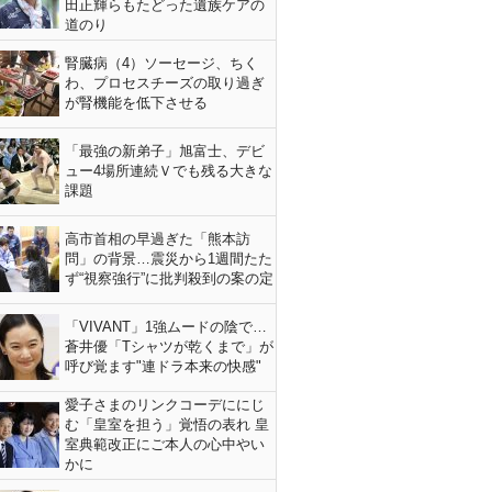
田正輝らもたどった遺族ケアの
道のり
腎臓病（4）ソーセージ、ちく
わ、プロセスチーズの取り過ぎ
が腎機能を低下させる
「最強の新弟子」旭富士、デビ
ュー4場所連続Ｖでも残る大きな
課題
高市首相の早過ぎた「熊本訪
問」の背景…震災から1週間たた
ず“視察強行”に批判殺到の案の定
「VIVANT」1強ムードの陰で…
蒼井優「Tシャツが乾くまで」が
呼び覚ます"連ドラ本来の快感"
愛子さまのリンクコーデににじ
む「皇室を担う」覚悟の表れ 皇
室典範改正にご本人の心中やい
かに