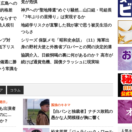
党が危惧
「広島への
的格差
神戸への“聖地帰還”めぐり騒然…山口組・司組長
「7年ぶりの里帰り」は実現するか
ならすで
法人税引
地経学リスクが直撃した我が家で思う被災生活の
つらさ
ンプ対
シリーズ 保阪メモ「昭和史余話」（11）海軍出
低下リス
身の野村大使と外務省プロパーとの間の決定的溝
協調介入、日銀恫喝の裏に何があるのか？ 高市が
備選に勝
続けば通貨危機、国債クラッシュに現実味
いう常識を
ア
コラム
開示」
孤独のキネマ
も出演者
【白パンと独裁者】ナチス敗戦の
のに…
愚かな人間模様が胸に響く
すか？
人気
松本若菜「ジュラシック・ワール