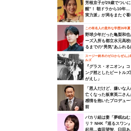
芳根京子が29歳でついに
醒”！ 朝ドラから10年
実力派」が局をまたぐ看
この有名人の意外な学歴26年夏
野球少年だった亀梨和也
ーズ入所も都立水元高校
るまでの“男気”あふれる
スージー鈴木のゼロからぜんぶ
ルズ
『グラス・オニオン』コ
ング然としたビートルズ
がえし」
「恩人だけど、嫌いな人
亡くなった板東英二さん
感情を抱いたプロデュー
前
バカリ組は妻「夢眠ねむ
リ？ NHK『巡るスワン
起用…森田望智、臼田あ