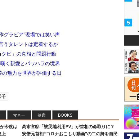
5
作グラビア”現場では笑い声
を言うタレントは定着するか
務所クビ」の真相と問題行動
で嘆く親愛とパワハラの境界
菜の魅力を世界が評価する日
華子
フ
マネー
健康
BOOKS
が今度は
高市官邸「被災地利用PV」が首相の命取りに？
炎上
安倍元首相“コロナおこもり動画”の二の舞を自民