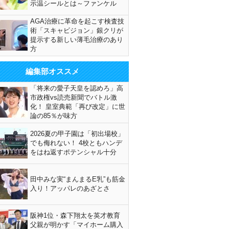
示温シールとは～ファンケル
AGA治療に革命を起こす検査技
術「スキャビジョン」銀クリが
提示する新しい薄毛治療のあり
方
編集部オススメ
「将来の愛子天皇を認めろ」高
市政権vs読売新聞でバトル激
化！ 皇室典範「再び改定」に世
論の85％が味方
2026夏の甲子園は「初出場校」
でも侮れない！ 4校ともハンデ
をはね返すポテンシャル十分
田中みな実“まんまるE乳”も筋金
入り！アッパレのあざとさ
阪神1位・森下翔太を英才教育
父親が明かす「マイホーム購入