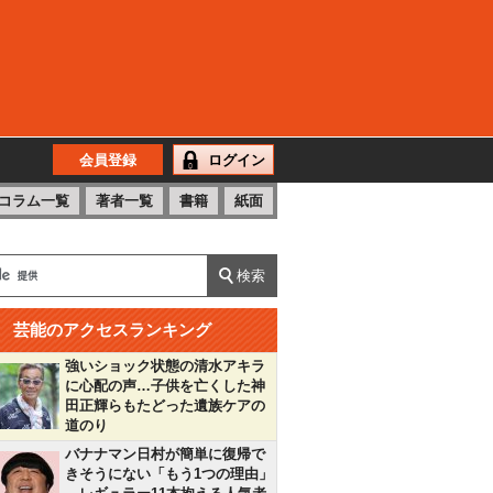
会員登録
ログイン
コラム一覧
著者一覧
書籍
紙面
芸能のアクセスランキング
強いショック状態の清水アキラ
に心配の声…子供を亡くした神
田正輝らもたどった遺族ケアの
道のり
バナナマン日村が簡単に復帰で
きそうにない「もう1つの理由」