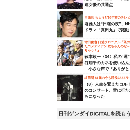
連女優の共通点
再発見 ちょうど10年前のテレ
堺雅人は“日曜の夜”、N
ドラマ「真田丸」で躍動
増田俊也 口述クロニクル「茶
たコメディアン 欽ちゃんのぜ
ちゃう！」
萩本欽一〈34〉私の“運
谷翔平のカネを使い込ん
「小さな声で『ありがと
坂田明 81歳の今も現役JAZZラ
（8）人生を変えたコル
のコンサート、雷に打た
ちになった
日刊ゲンダイDIGITALを読も