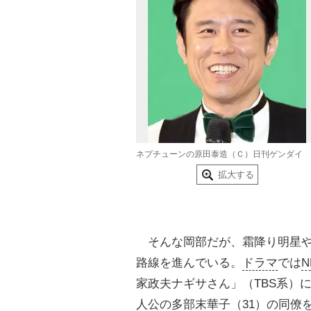
ネプチューンの原田泰造（Ｃ）日刊ゲンダイ
拡大する
そんな岡部だが、霜降り明星
路線を進んでいる。
ドラマ
では
N
家政夫ナギサさん」（TBS系）
人公の多部末華子（31）の同僚