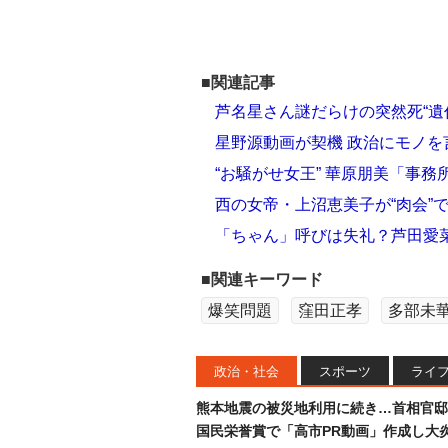
■関連記事
芦名星さん謎だらけの突然死“遺
星野源動画が契機 政治にモノ
“お騒がせ女王” 華原朋美「事
西の女帝・上沼恵美子が“肉会”
「ちゃん」呼びは失礼？芦田愛
■関連キーワード
爆笑問題
窪田正孝
多部未
政治・社会
スポーツ
ライ
熊本地震の被災地利用に続き…首相官邸
国民栄誉賞で「高市PR動画」作成し大