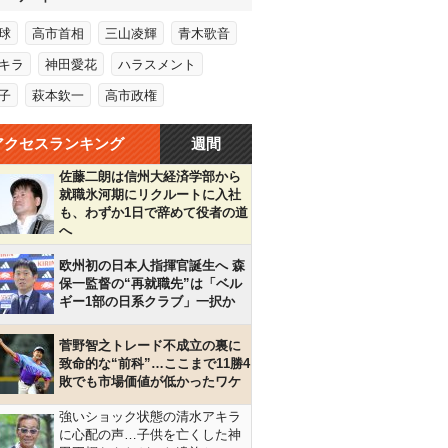
球
高市首相
三山凌輝
青木歌音
キラ
神田愛花
ハラスメント
子
萩本欽一
高市政権
アクセスランキング
週間
佐藤二朗は信州大経済学部から
就職氷河期にリクルートに入社
も、わずか1日で辞めて役者の道
へ
欧州初の日本人指揮官誕生へ 森
保一監督の“再就職先”は「ベル
ギー1部の日系クラブ」一択か
菅野智之トレード不成立の裏に
致命的な“前科”…ここまで11勝4
敗でも市場価値が低かったワケ
強いショック状態の清水アキラ
に心配の声…子供を亡くした神