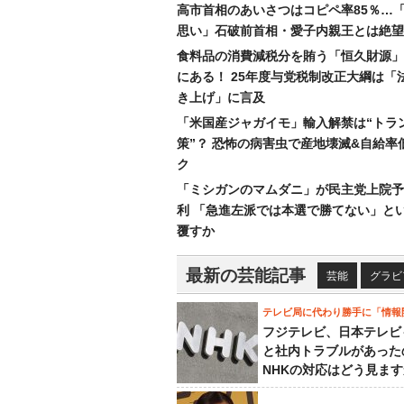
高市首相のあいさつはコピペ率85％…
思い」石破前首相・愛子内親王とは絶望
食料品の消費減税分を賄う「恒久財源」
にある！ 25年度与党税制改正大綱は「
き上げ」に言及
「米国産ジャガイモ」輸入解禁は“トラ
策”？ 恐怖の病害虫で産地壊滅&自給率
ク
「ミシガンのマムダニ」が民主党上院予
利 「急進左派では本選で勝てない」と
覆すか
最新の芸能記事
芸能
グラビ
テレビ局に代わり勝手に「情報
フジテレビ、日本テレビ
と社内トラブルがあった
NHKの対応はどう見ま