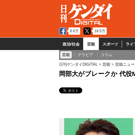
6.6万
18.5万
政治/社会
芸能
スポーツ
ライ
芸能
グラビア
コラム
日刊ゲンダイDIGITAL
芸能
芸能ニュー
岡部大がブレークか 代役