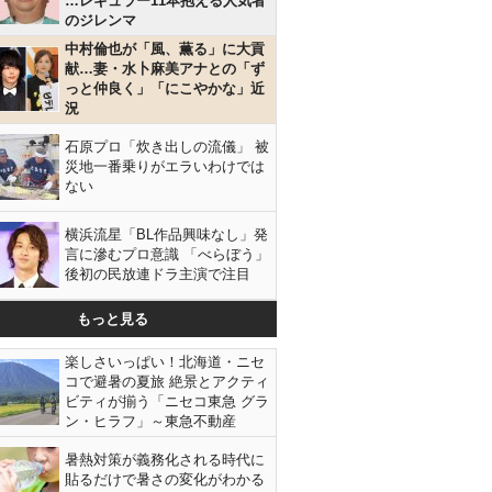
…レギュラー11本抱える人気者
のジレンマ
中村倫也が「風、薫る」に大貢
献…妻・水卜麻美アナとの「ず
っと仲良く」「にこやかな」近
況
石原プロ「炊き出しの流儀」 被
災地一番乗りがエラいわけでは
ない
横浜流星「BL作品興味なし」発
言に滲むプロ意識 「べらぼう」
後初の民放連ドラ主演で注目
もっと見る
楽しさいっぱい！北海道・ニセ
コで避暑の夏旅 絶景とアクティ
ビティが揃う「ニセコ東急 グラ
ン・ヒラフ」～東急不動産
暑熱対策が義務化される時代に
貼るだけで暑さの変化がわかる