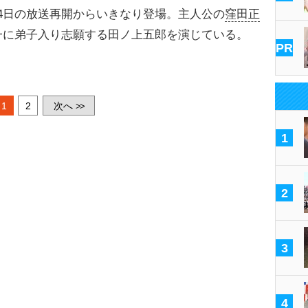
4日の放送再開からいきなり登場。主人公の
窪田正
一に弟子入り志願する田ノ上五郎を演じている。
PR
1
2
次へ
>>
1
2
3
4