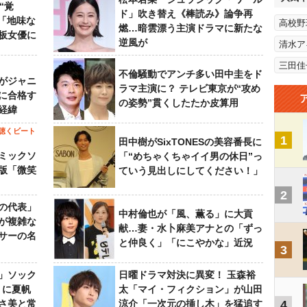
“覚
ド」吹き替え《棒読み》論争再
…「地味な
高校野
燃…暗雲漂う主演ドラマに新たな
板女優に
逆風が
清水ア
三田佳
不倫騒動でアンチ多い田中圭をド
がジャニ
ラマ主演に？ テレビ東京が“攻め
に合格す
の姿勢”貫くしたたか皮算用
経緯
聴くビート
1
田中樹がSixTONESの美容番長に
ミックソ
「“めちゃくちゃイイ男の休日”っ
版「微笑
ていう見出しにしてください！」
2
の代表」
中村倫也が「風、薫る」に大貢
が複雑な
献…妻・水卜麻美アナとの「ずっ
サーの名
と仲良く」「にこやかな」近況
3
」ソック
日曜ドラマ対決に異変！ 玉森裕
』に夏帆
太「マイ・フィクション」が山田
さ美と常
涼介「一次元の挿し木」を猛追す
4