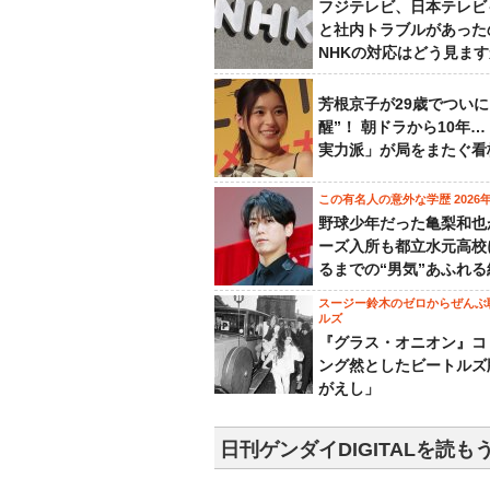
フジテレビ、日本テレビ
と社内トラブルがあった
NHKの対応はどう見ま
芳根京子が29歳でついに
醒”！ 朝ドラから10年
実力派」が局をまたぐ看
この有名人の意外な学歴 2026
野球少年だった亀梨和也
ーズ入所も都立水元高校
るまでの“男気”あふれる
スージー鈴木のゼロからぜんぶ
ルズ
『グラス・オニオン』コ
ング然としたビートルズ
がえし」
日刊ゲンダイDIGITALを読も