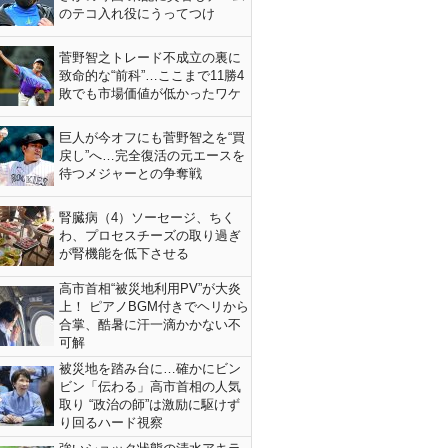
のテコ入れ役にうってつけ
菅野智之トレード不成立の裏に
致命的な“前科”…ここまで11勝4
敗でも市場価値が低かったワケ
巨人が今オフにも菅野智之を“買
戻し”へ…完全復活の元エースを
待つメジャーとの争奪戦
腎臓病（4）ソーセージ、ちく
わ、プロセスチーズの取り過ぎ
が腎機能を低下させる
高市首相“被災地利用PV”が大炎
上！ ピアノBGM付きでヘリから
合掌、酷暑に汗一滴かかない不
可解
被災地を踏み台に…確かにビン
ビン「伝わる」高市首相の人気
取り “政治の師”は激励に駆けず
り回るハード視察