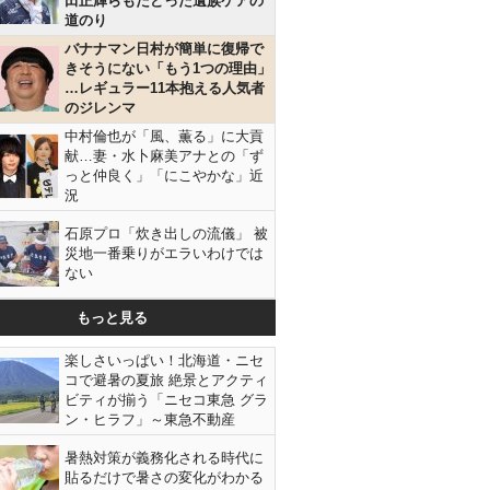
田正輝らもたどった遺族ケアの
道のり
バナナマン日村が簡単に復帰で
きそうにない「もう1つの理由」
…レギュラー11本抱える人気者
のジレンマ
中村倫也が「風、薫る」に大貢
献…妻・水卜麻美アナとの「ず
っと仲良く」「にこやかな」近
況
石原プロ「炊き出しの流儀」 被
災地一番乗りがエラいわけでは
ない
もっと見る
楽しさいっぱい！北海道・ニセ
コで避暑の夏旅 絶景とアクティ
ビティが揃う「ニセコ東急 グラ
ン・ヒラフ」～東急不動産
暑熱対策が義務化される時代に
貼るだけで暑さの変化がわかる