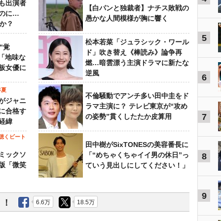
も出演者
【白パンと独裁者】ナチス敗戦の
のに…
愚かな人間模様が胸に響く
すか？
5
松本若菜「ジュラシック・ワール
“覚
ド」吹き替え《棒読み》論争再
…「地味な
燃…暗雲漂う主演ドラマに新たな
板女優に
逆風
6
年夏
不倫騒動でアンチ多い田中圭をド
がジャニ
ラマ主演に？ テレビ東京が“攻め
に合格す
7
の姿勢”貫くしたたか皮算用
経緯
聴くビート
田中樹がSixTONESの美容番長に
ミックソ
「“めちゃくちゃイイ男の休日”っ
8
版「微笑
ていう見出しにしてください！」
9
う！
6.6万
18.5万