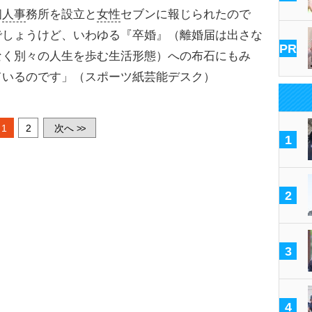
個
人事
務所を設立と
女性
セブンに報じられたので
でしょうけど、いわゆる『卒婚』（離婚届は出さな
PR
なく別々の人生を歩む生活形態）への布石にもみ
ているのです」（スポーツ紙芸能デスク）
1
2
次へ
>>
1
2
3
4