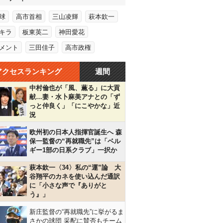
球
高市首相
三山凌輝
萩本欽一
キラ
板東英二
神田愛花
メント
三田佳子
高市政権
アクセスランキング
週間
中村倫也が「風、薫る」に大貢
献…妻・水卜麻美アナとの「ず
っと仲良く」「にこやかな」近
況
欧州初の日本人指揮官誕生へ 森
保一監督の“再就職先”は「ベル
ギー1部の日系クラブ」一択か
萩本欽一〈34〉私の“運”論 大
谷翔平のカネを使い込んだ通訳
に「小さな声で『ありがと
う』」
新庄監督の“再就職先”に挙がるま
さかの球団 采配に賛否もチーム