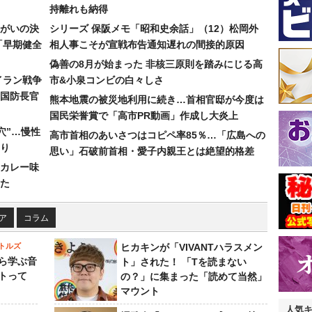
持離れも納得
まがいの決
シリーズ 保阪メモ「昭和史余話」（12）松岡外
「早期健全
相人事こそが宣戦布告通知遅れの間接的原因
偽善の8月が始まった 非核三原則を踏みにじる高
イラン戦争
市&小泉コンビの白々しさ
国防長官
熊本地震の被災地利用に続き…首相官邸が今度は
国民栄誉賞で「高市PR動画」作成し大炎上
穴”…慢性
高市首相のあいさつはコピペ率85％…「広島への
り
思い」石破前首相・愛子内親王とは絶望的格差
カレー味
た
ア
コラム
トルズ
ヒカキンが「VIVANTハラスメン
ら学ぶ音
ト」された！ 「Tを読まない
トって
の？」に集まった「読めて当然」
マウント
人気