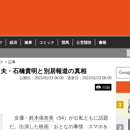
フ
経済
健康
コミック
競馬
公営競技
書籍
ス
記事
…夫・石橋貴明と別居報道の真相
公開日：
2021/01/23 06:00
更新日：
2021/01/23 06:00
印刷
1
女優・
鈴木保奈美
（54）が公私ともに話題
だ。出演した
映画
「おとなの事情 スマホを
2