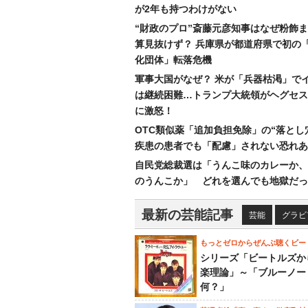
が2年も持つわけがない
“財政のプロ”斎藤元彦知事はなぜ粉飾
算見抜けず？ 兵庫県が都道府県で初の
化団体」転落危機
軍事大国がなぜ？ 米が「兵器枯渇」で
は継続困難…トランプ大統領がヘグセス
に激怒！
OTC類似薬「追加負担免除」の“落とし
疾患の患者でも「配慮」されない恐れあ
自民党総裁選は「うんこ味のカレーか、
のうんこか」 どれを選んでも地獄だっ
最新の芸能記事
芸能
グラビ
もっとゼロからぜんぶ聴くビー
シリーズ「ビートルズか
楽理論」～「ブルーノー
何？」