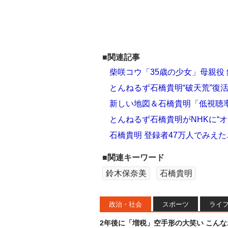
■関連記事
柴咲コウ「35歳の少女」母親役
とんねるず石橋貴明“破天荒”復活 
新しい地図＆石橋貴明「低視聴
とんねるず石橋貴明がNHKに“
石橋貴明 登録者47万人でみえ
■関連キーワード
鈴木保奈美
石橋貴明
政治・社会
スポーツ
ライ
2年後に「増税」空手形の大笑い こん