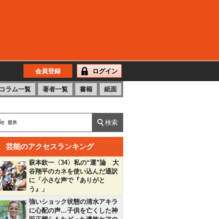
会員登録
ログイン
コラム一覧
著者一覧
書籍
紙面
芸能のアクセスランキング
萩本欽一〈34〉私の“運”論 大
谷翔平のカネを使い込んだ通訳
に「小さな声で『ありがと
う』」
強いショック状態の清水アキラ
に心配の声…子供を亡くした神