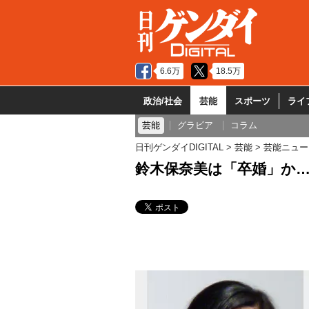
6.6万
18.5万
政治/社会
芸能
スポーツ
ライ
芸能
グラビア
コラム
日刊ゲンダイDIGITAL
芸能
芸能ニュー
鈴木保奈美は「卒婚」か