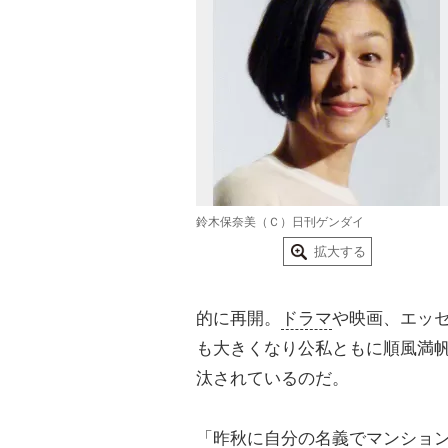
鈴木保奈美（Ｃ）日刊ゲンダイ
拡大する
的に再開。
ドラマ
や映画、エッ
も大きくなり公私ともに順風満
汰されているのだ。
「昨秋に自分の名義でマンショ