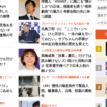
」
堺雅人「VIVANT」に感じる“懐か
kyo
しさ”の正体…視聴者を誘う“昭和
高校野
判明した
劇画”の魅力と考察合戦の先に待
清水ア
の崩壊
つ課題
ハラス
プレーバック レジェンドたちのあの一言
災地を支
北島三郎（1）「ここでいっぺ
らないチ
ん、ひと区切り。一本の線を引い
復帰の可
てみたい」サブちゃんの卒業が
NHK紅白歌合戦の歴史を変えた
1
この有名人の意外な学歴 2026年夏
高橋成美「渋幕→慶応」だけでは
でも汗ひ
読み解けないズバ抜けた回転の速
か？
さ 世界選手権ペアで日本人初の
2
銅メダル
聴くビート
テレサ・テン没後30年 極秘取材メモを解
く
バイ』
（69）慢性の喘息発作で緊急入
3
に込めら
院。酸素吸入、点滴、投薬の最晩
年
開示」
4
孤独のキネマ