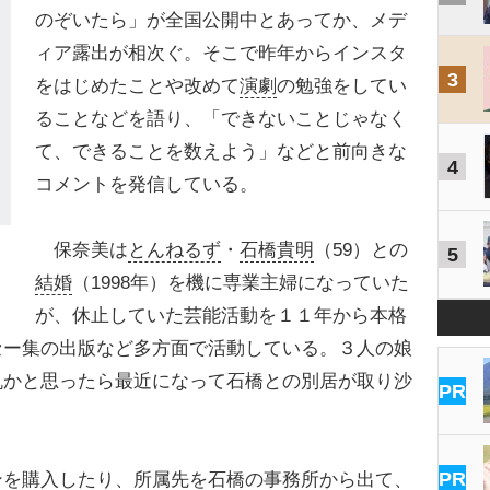
のぞいたら」が全国公開中とあってか、メデ
ィア露出が相次ぐ。そこで昨年からインスタ
3
をはじめたことや改めて
演劇
の勉強をしてい
ることなどを語り、「できないことじゃなく
て、できることを数えよう」などと前向きな
4
コメントを発信している。
保奈美は
とんねるず
・
石橋貴明
（59）との
5
結婚
（1998年）を機に専業主婦になっていた
が、休止していた芸能活動を１１年から本格
セー集の出版など多方面で活動している。３人の娘
帆かと思ったら最近になって石橋との別居が取り沙
PR
PR
ンを購入したり、所属先を石橋の事務所から出て、