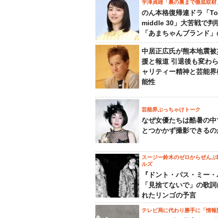
芋澤貞雄「裏の裏まで徹底取材
のん本格復帰連ドラ「To
middle 30」大苦戦で
「あまちゃんブランド」
中居正広氏が熊本地震被
援と報道 引退後も変わ
ャリティー精神と芸能界
能性
芸能界ぶっちゃけトーク
なぜ女優たちは酷暑の中
とつかかず撮影できるの
スージー鈴木のゼロからぜんぶ
ルズ
『ドント・パス・ミー・
「見捨てないで」の歌詞
れたリンゴの予言
テレビ局に代わり勝手に「情報