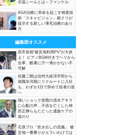
示温シールとは～ファンケル
AGA治療に革命を起こす検査技
術「スキャビジョン」銀クリが
提示する新しい薄毛治療のあり
方
編集部オススメ
高市首相“被災地利用PV”が大炎
上！ ピアノBGM付きでヘリから
合掌、酷暑に汗一滴かかない不
可解
佐藤二朗は信州大経済学部から
就職氷河期にリクルートに入社
も、わずか1日で辞めて役者の道
へ
強いショック状態の清水アキラ
に心配の声…子供を亡くした神
田正輝らもたどった遺族ケアの
道のり
石原プロ「炊き出しの流儀」 被
災地一番乗りがエラいわけでは