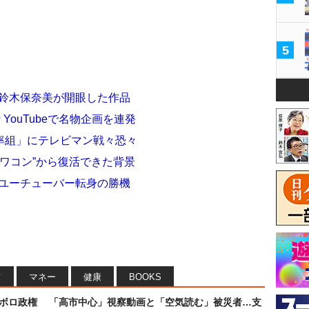
5
 鈴木保奈美が開眼した作品
YouTubeで名物企画を連発
率組」にテレビマン戦々恐々
オワコン”から復活できた背景
たユーチューバー転身の勝機
フ
マネー
健康
BOOKS
なボロ政権
「高市中心」視察動画と「空気読む」被災者…支