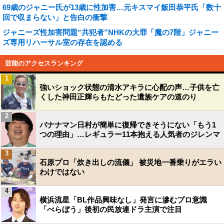
69歳のジャニー氏が13歳に性加害…元キスマイ飯田恭平氏「数十
回で収まらない」と告白の衝撃
ジャニーズ性加害問題“共犯者”NHKの大罪「魔の7階」ジャニー
ズ専用リハーサル室の存在を認める
芸能のアクセスランキング
1
強いショック状態の清水アキラに心配の声…子供を亡
くした神田正輝らもたどった遺族ケアの道のり
2
バナナマン日村が簡単に復帰できそうにない「もう1
つの理由」…レギュラー11本抱える人気者のジレンマ
3
石原プロ「炊き出しの流儀」 被災地一番乗りがエラい
わけではない
4
横浜流星「BL作品興味なし」発言に滲むプロ意識
「べらぼう」後初の民放連ドラ主演で注目