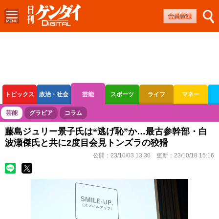
トピックス
政治・社会
芸能
スポーツ
ライフ
マネー
ボートレース
競輪
オートレース
芸能
グラビア
コラム
藤島ジュリー景子氏は“逃げ恥”か…最古参幹部・白
波瀬傑氏と共に2度目会見トンズラの狡猾
公開：
23/10/03 13:30
更新：
23/10/18 15:16