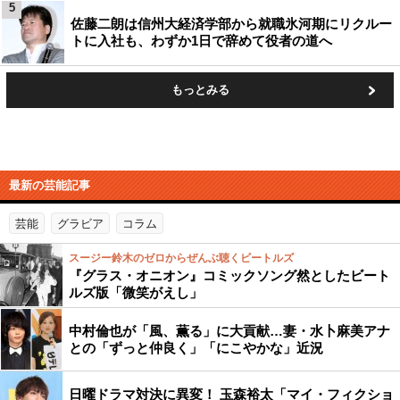
5
佐藤二朗は信州大経済学部から就職氷河期にリクルー
トに入社も、わずか1日で辞めて役者の道へ
もっとみる
最新の芸能記事
芸能
グラビア
コラム
スージー鈴木のゼロからぜんぶ聴くビートルズ
『グラス・オニオン』コミックソング然としたビート
ルズ版「微笑がえし」
中村倫也が「風、薫る」に大貢献…妻・水卜麻美アナ
との「ずっと仲良く」「にこやかな」近況
日曜ドラマ対決に異変！ 玉森裕太「マイ・フィクショ