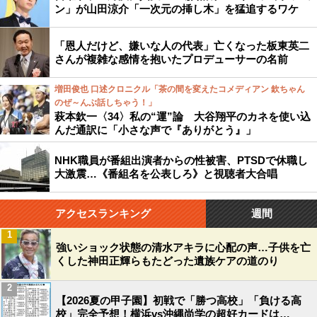
ン」が山田涼介「一次元の挿し木」を猛追するワケ
「恩人だけど、嫌いな人の代表」亡くなった板東英二
さんが複雑な感情を抱いたプロデューサーの名前
増田俊也 口述クロニクル「茶の間を変えたコメディアン 欽ちゃん
のぜ～んぶ話しちゃう！」
萩本欽一〈34〉私の“運”論 大谷翔平のカネを使い込
んだ通訳に「小さな声で『ありがとう』」
NHK職員が番組出演者からの性被害、PTSDで休職し
大激震…《番組名を公表しろ》と視聴者大合唱
アクセスランキング
週間
1
強いショック状態の清水アキラに心配の声…子供を亡
くした神田正輝らもたどった遺族ケアの道のり
2
【2026夏の甲子園】初戦で「勝つ高校」「負ける高
校」完全予想！横浜vs沖縄尚学の超好カードは…