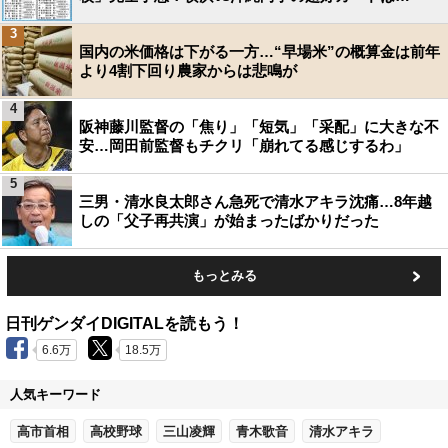
3
国内の米価格は下がる一方…“早場米”の概算金は前年
より4割下回り農家からは悲鳴が
4
阪神藤川監督の「焦り」「短気」「采配」に大きな不
安…岡田前監督もチクリ「崩れてる感じするわ」
5
三男・清水良太郎さん急死で清水アキラ沈痛…8年越
しの「父子再共演」が始まったばかりだった
もっとみる
日刊ゲンダイDIGITALを読もう！
6.6万
18.5万
人気キーワード
高市首相
高校野球
三山凌輝
青木歌音
清水アキラ