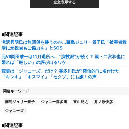
全文表示する
■関連記事
滝沢秀明氏は無関係を装うのか…藤島ジュリー景子氏「被害者救
済に元役員もご協力を」とSOS
元V6岡田准一は11月退所へ…“演技派”が続く？ 嵐・二宮和也に
限れば「厳しい」の評が出るワケ
変更は「ジャニーズ」だけ？ 喜多川氏が“確信的”に名付けた
「キンキ」「キスマイ」「セクゾ」にも嫌！の声
関連キーワード
藤島ジュリー景子
ジャニー喜多川
東山紀之
井ノ原快彦
ジャニーズ
■関連記事