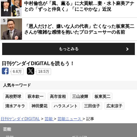
中村倫也が「風、薫る」に大貢献…妻・水卜麻美アナ
との「ずっと仲良く」「にこやかな」近況
5
「恩人だけど、嫌いな人の代表」亡くなった板東英二
さんが複雑な感情を抱いたプロデューサーの名前
もっとみる
日刊ゲンダイDIGITALを読もう！
6.6万
18.5万
人気キーワード
高校野球
萩本欽一
高市首相
三山凌輝
板東英二
清水アキラ
神田愛花
ハラスメント
三田佳子
広末涼子
日刊ゲンダイDIGITAL
芸能
芸能ニュース
記事
芸能