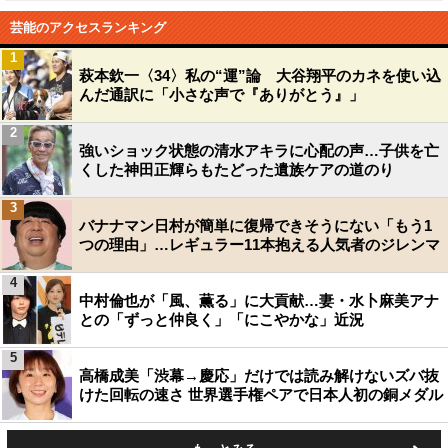
芸能のアクセスランキング
1
萩本欽一〈34〉私の“運”論 大谷翔平のカネを使い込
んだ通訳に「小さな声で『ありがとう』」
2
強いショック状態の清水アキラに心配の声…子供を亡
くした神田正輝らもたどった遺族ケアの道のり
3
バナナマン日村が簡単に復帰できそうにない「もう1
つの理由」…レギュラー11本抱える人気者のジレンマ
4
中村倫也が「風、薫る」に大貢献…妻・水卜麻美アナ
との「ずっと仲良く」「にこやかな」近況
5
高橋成美「渋幕→慶応」だけでは読み解けないズバ抜
けた回転の速さ 世界選手権ペアで日本人初の銅メダル