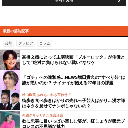
もっとみる
最新の芸能記事
芸能
グラビア
コラム
高橋文哉にとって主演映画「ブルーロック」が俳優と
して“絶対に負けられない戦い”なワケ
「ゴチ」への違和感…NEWS増田貴久の“すべり芸”は
誰が悪いのか？ ナイナイが抱える27年目の課題
桧山珠美 あれもこれも言わせて
街歩き食べ歩きばかりの売れっ子芸人ばかり…漫才師
はネタを見せてナンボじゃないの？
今週グサッときた名言珍言
欲に忠実に目いっぱい楽しむ姿が、紅しょうが熊元プ
ロレスの不思議な魅力