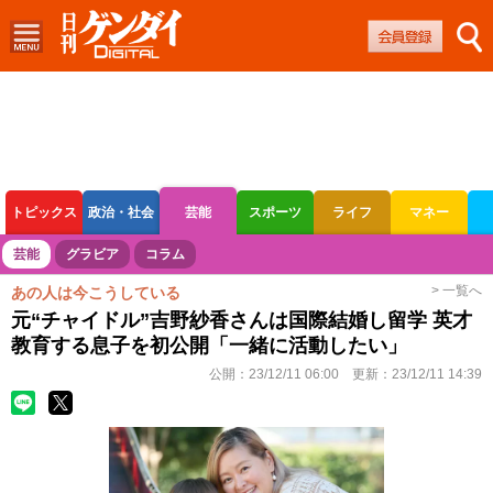
トピックス
政治・社会
芸能
スポーツ
ライフ
マネー
ボートレース
競輪
オートレース
芸能
グラビア
コラム
> 一覧へ
あの人は今こうしている
元“チャイドル”吉野紗香さんは国際結婚し留学 英才
教育する息子を初公開「一緒に活動したい」
公開：
23/12/11 06:00
更新：
23/12/11 14:39