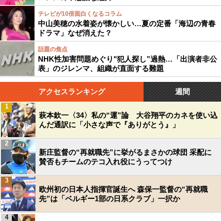
テレビが10倍面白くなるコラム
中山美穂の水着姿が懐かしい…夏の定番「海辺の青春
ドラマ」なぜ消えた？
話題の焦点
NHK性加害問題めぐり"犯人探し”過熱…「出演者非公
表」のジレンマ、組織が直面する難題
アクセスランキング
週間
1
萩本欽一〈34〉私の“運”論 大谷翔平のカネを使い込
んだ通訳に「小さな声で『ありがとう』」
2
新庄監督の“再就職先”に挙がるまさかの球団 采配に
賛否もチームのテコ入れ役にうってつけ
3
欧州初の日本人指揮官誕生へ 森保一監督の“再就職
先”は「ベルギー1部の日系クラブ」一択か
4