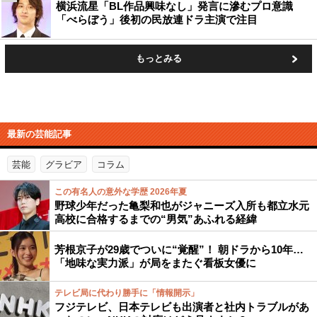
横浜流星「BL作品興味なし」発言に滲むプロ意識
「べらぼう」後初の民放連ドラ主演で注目
もっとみる
最新の芸能記事
芸能
グラビア
コラム
この有名人の意外な学歴 2026年夏
野球少年だった亀梨和也がジャニーズ入所も都立水元
高校に合格するまでの“男気”あふれる経緯
芳根京子が29歳でついに“覚醒”！ 朝ドラから10年…
「地味な実力派」が局をまたぐ看板女優に
テレビ局に代わり勝手に「情報開示」
フジテレビ、日本テレビも出演者と社内トラブルがあ