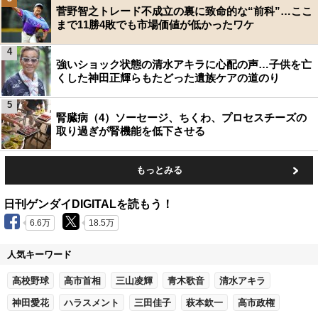
菅野智之トレード不成立の裏に致命的な“前科”…ここ
まで11勝4敗でも市場価値が低かったワケ
4
強いショック状態の清水アキラに心配の声…子供を亡
くした神田正輝らもたどった遺族ケアの道のり
5
腎臓病（4）ソーセージ、ちくわ、プロセスチーズの
取り過ぎが腎機能を低下させる
もっとみる
日刊ゲンダイDIGITALを読もう！
6.6万
18.5万
人気キーワード
高校野球
高市首相
三山凌輝
青木歌音
清水アキラ
神田愛花
ハラスメント
三田佳子
萩本欽一
高市政権