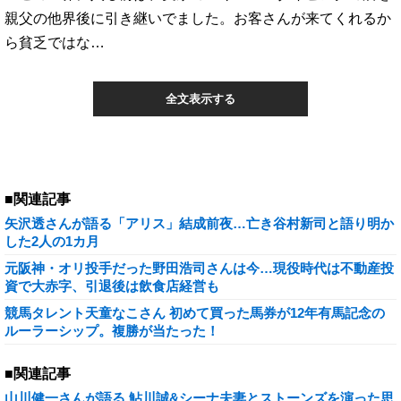
親父の他界後に引き継いでました。お客さんが来てくれるか
ら貧乏ではな…
全文表示する
■関連記事
矢沢透さんが語る「アリス」結成前夜…亡き谷村新司と語り明か
した2人の1カ月
元阪神・オリ投手だった野田浩司さんは今…現役時代は不動産投
資で大赤字、引退後は飲食店経営も
競馬タレント天童なこさん 初めて買った馬券が12年有馬記念の
ルーラーシップ。複勝が当たった！
■関連記事
山川健一さんが語る 鮎川誠&シーナ夫妻とストーンズを演った思