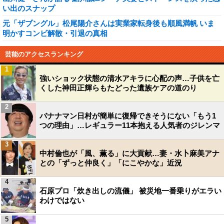
い出のスナップ
元「ザブングル」松尾陽介さんは実業家転身後も順風満帆 いま
明かすコンビ解散・引退の真相
芸能のアクセスランキング
1
強いショック状態の清水アキラに心配の声…子供を亡
くした神田正輝らもたどった遺族ケアの道のり
2
バナナマン日村が簡単に復帰できそうにない「もう1
つの理由」…レギュラー11本抱える人気者のジレンマ
3
中村倫也が「風、薫る」に大貢献…妻・水卜麻美アナ
との「ずっと仲良く」「にこやかな」近況
4
石原プロ「炊き出しの流儀」 被災地一番乗りがエラい
わけではない
5