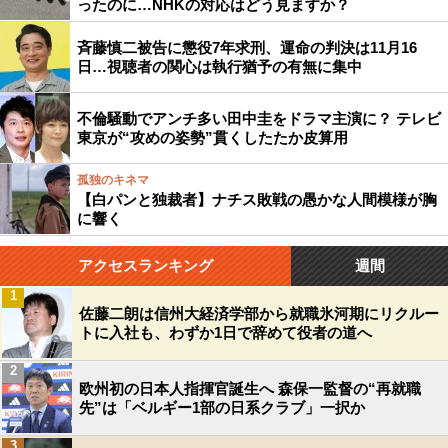
ったのに…NHKの対応はどう見ますか？
斉藤慎二被告に懲役7年求刑、運命の判決は11月16
日…視聴者の関心は執行猶予の有無に集中
不倫騒動でアンチ多い田中圭をドラマ主演に？ テレビ
東京が“攻めの姿勢”貫くしたたか皮算用
孤独のキネマ
【白パンと独裁者】ナチス敗戦の愚かな人間模様が胸
に響く
アクセスランキング
週間
1
佐藤二朗は信州大経済学部から就職氷河期にリクルー
トに入社も、わずか1日で辞めて役者の道へ
2
欧州初の日本人指揮官誕生へ 森保一監督の“再就職
先”は「ベルギー1部の日系クラブ」一択か
3