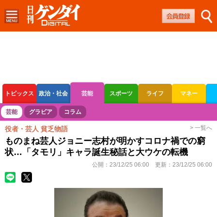
トピックス
政治・社会
芸能
スポーツ
ライフ
マネー
ボートレース
競輪
オートレース
芸能
グラビア
コラム
> 一覧へ
役者・芸人 貧乏物語
ものまね芸人ジョニー志村が明かすコロナ禍での窮
状…「タモリ」キャラ誕生秘話と大ウケの転機
公開：
23/12/25 06:00
更新：
23/12/25 06:00