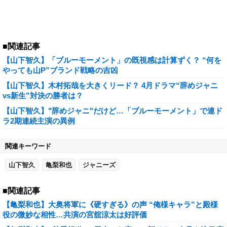
■関連記事
【山下智久】「ブルーモーメント」の既視感は計算ずく？ “何を
やっても山P”ブランド戦略の吉凶
【山下智久】木村拓哉を大きくリード？ 4月ドラマ“辞めジャニ
vs新生”対決の勝者は？
【山下智久】"辞めジャニ"だけど…「ブルーモーメント」で連ド
ラ2期連続主演の異例
関連キーワード
山下智久
亀梨和也
ジャニーズ
■関連記事
【亀梨和也】大奥将軍に《硬すぎる》の声 “俺様キャラ”と殿様
役の微妙な相性…共演の宮舘涼太は好評価