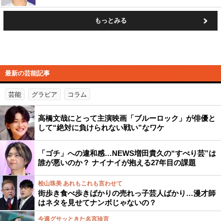
もっとみる
最新の芸能記事
芸能
グラビア
コラム
高橋文哉にとって主演映画「ブルーロック」が俳優と
して“絶対に負けられない戦い”なワケ
「ゴチ」への違和感…NEWS増田貴久の“すべり芸”は
誰が悪いのか？ ナイナイが抱える27年目の課題
桧山珠美 あれもこれも言わせて
街歩き食べ歩きばかりの売れっ子芸人ばかり…漫才師
はネタを見せてナンボじゃないの？
今週グサッときた名言珍言