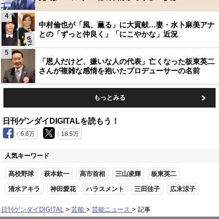
4
中村倫也が「風、薫る」に大貢献…妻・水卜麻美アナ
との「ずっと仲良く」「にこやかな」近況
5
「恩人だけど、嫌いな人の代表」亡くなった板東英二
さんが複雑な感情を抱いたプロデューサーの名前
もっとみる
日刊ゲンダイDIGITALを読もう！
6.6万
18.5万
人気キーワード
高校野球
萩本欽一
高市首相
三山凌輝
板東英二
清水アキラ
神田愛花
ハラスメント
三田佳子
広末涼子
日刊ゲンダイDIGITAL
芸能
芸能ニュース
記事