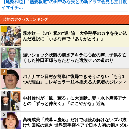
【亀梨和也】“熱愛報道”の田中みな実との新ドラマ会見も注目度
イマイチ…
芸能のアクセスランキング
1
萩本欽一〈34〉私の“運”論 大谷翔平のカネを使い込
んだ通訳に「小さな声で『ありがとう』」
2
強いショック状態の清水アキラに心配の声…子供を亡
くした神田正輝らもたどった遺族ケアの道のり
3
バナナマン日村が簡単に復帰できそうにない「もう1
つの理由」…レギュラー11本抱える人気者のジレンマ
4
中村倫也が「風、薫る」に大貢献…妻・水卜麻美アナ
との「ずっと仲良く」「にこやかな」近況
5
高橋成美「渋幕→慶応」だけでは読み解けないズバ抜
けた回転の速さ 世界選手権ペアで日本人初の銅メダル