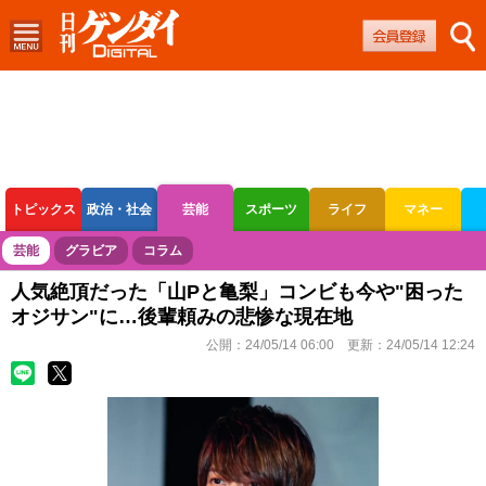
トピックス
政治・社会
芸能
スポーツ
ライフ
マネー
ボートレース
競輪
オートレース
芸能
グラビア
コラム
人気絶頂だった「山Pと亀梨」コンビも今や"困った
オジサン"に…後輩頼みの悲惨な現在地
公開：
24/05/14 06:00
更新：
24/05/14 12:24