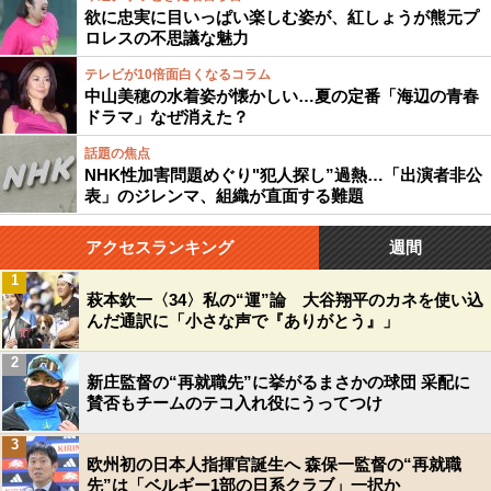
欲に忠実に目いっぱい楽しむ姿が、紅しょうが熊元プ
ロレスの不思議な魅力
テレビが10倍面白くなるコラム
中山美穂の水着姿が懐かしい…夏の定番「海辺の青春
ドラマ」なぜ消えた？
話題の焦点
NHK性加害問題めぐり"犯人探し”過熱…「出演者非公
表」のジレンマ、組織が直面する難題
アクセスランキング
週間
1
萩本欽一〈34〉私の“運”論 大谷翔平のカネを使い込
んだ通訳に「小さな声で『ありがとう』」
2
新庄監督の“再就職先”に挙がるまさかの球団 采配に
賛否もチームのテコ入れ役にうってつけ
3
欧州初の日本人指揮官誕生へ 森保一監督の“再就職
先”は「ベルギー1部の日系クラブ」一択か