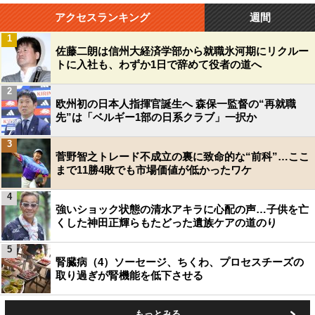
アクセスランキング
週間
1
佐藤二朗は信州大経済学部から就職氷河期にリクルー
トに入社も、わずか1日で辞めて役者の道へ
2
欧州初の日本人指揮官誕生へ 森保一監督の“再就職
先”は「ベルギー1部の日系クラブ」一択か
3
菅野智之トレード不成立の裏に致命的な“前科”…ここ
まで11勝4敗でも市場価値が低かったワケ
4
強いショック状態の清水アキラに心配の声…子供を亡
くした神田正輝らもたどった遺族ケアの道のり
5
腎臓病（4）ソーセージ、ちくわ、プロセスチーズの
取り過ぎが腎機能を低下させる
もっとみる