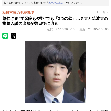
載「名門校のトリビア」を書籍化した「
名門校の真実
」が好評発売中。
> 一覧へ
秋篠宮家の学校選び
悠仁さま“学習院も視野”でも「2つの壁」…東大と筑波大の
推薦入試の出願が数日後に迫る！
公開：
24/10/26 06:00
更新：
24/10/26 06:00