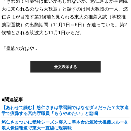
「きわめて可能性は低いかもしれないが、悠仁さまが学習院
大に来られるのなら大歓迎」と話すのは同大教授の一人。悠
仁さまが目指す第1候補と見られる東大の推薦入試（学校推
薦型選抜）の出願期間（11月1日～6日）が迫っている。第2
候補とされる筑波大も11月1日からだ。
「皇族の方はや…
全文表示する
■関連記事
【あわせて読む】悠仁さまは学習院ではなぜダメだった？大学進
学で疲弊する宮内庁職員「もうやめたい」と悲鳴
悠仁さまついに受験シーズン突入…準本命の筑波大推薦スルー&
浪人覚悟報道で東大一直線に現実味