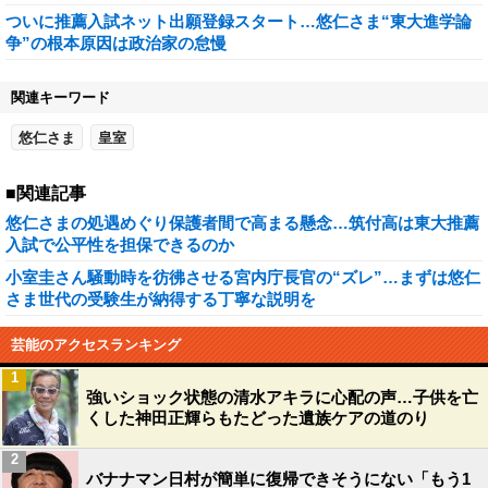
ついに推薦入試ネット出願登録スタート…悠仁さま“東大進学論
争”の根本原因は政治家の怠慢
関連キーワード
悠仁さま
皇室
■関連記事
悠仁さまの処遇めぐり保護者間で高まる懸念…筑付高は東大推薦
入試で公平性を担保できるのか
小室圭さん騒動時を彷彿させる宮内庁長官の“ズレ”…まずは悠仁
さま世代の受験生が納得する丁寧な説明を
芸能のアクセスランキング
1
強いショック状態の清水アキラに心配の声…子供を亡
くした神田正輝らもたどった遺族ケアの道のり
2
バナナマン日村が簡単に復帰できそうにない「もう1