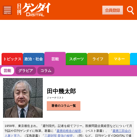
トピックス
政治・社会
芸能
スポーツ
ライフ
マネー
ボートレース
競輪
オートレース
芸能
グラビア
コラム
田中幾太郎
ジャーナリスト
著者のコラム一覧
1958年、東京都生まれ。「週刊現代」記者を経てフリー。医療問題企業経営などにつ いて月
刊誌や日刊ゲンダイに執筆。著書に「
慶應幼稚舎の秘密
」（ベスト新書）、 「
慶應三田会の
人脈と実力
」（宝島新書）「
三菱財閥 最強の秘密
」（同）など。 日刊ゲンダイDIGITALで連