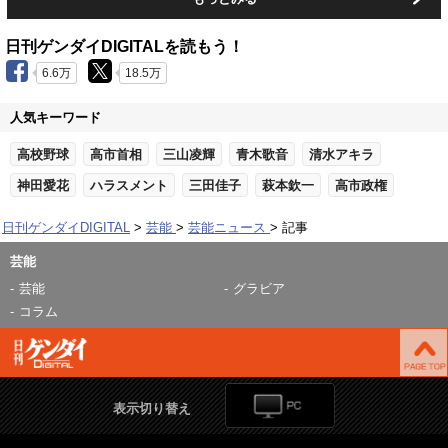
日刊ゲンダイDIGITALを読もう！
6.6万
18.5万
人気キーワード
高校野球
高市首相
三山凌輝
青木歌音
清水アキラ
神田愛花
ハラスメント
三田佳子
萩本欽一
高市政権
日刊ゲンダイDIGITAL
芸能
芸能ニュース
記事
芸能
芸能
グラビア
コラム
表示切り替え