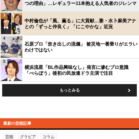
つの理由」…レギュラー11本抱える人気者のジレンマ
3
中村倫也が「風、薫る」に大貢献…妻・水卜麻美アナ
との「ずっと仲良く」「にこやかな」近況
4
石原プロ「炊き出しの流儀」 被災地一番乗りがエラい
わけではない
5
横浜流星「BL作品興味なし」発言に滲むプロ意識
「べらぼう」後初の民放連ドラ主演で注目
もっとみる
最新の芸能記事
芸能
グラビア
コラム