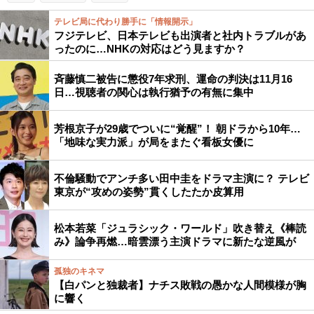
テレビ局に代わり勝手に「情報開示」
フジテレビ、日本テレビも出演者と社内トラブルがあ
ったのに…NHKの対応はどう見ますか？
斉藤慎二被告に懲役7年求刑、運命の判決は11月16
日…視聴者の関心は執行猶予の有無に集中
芳根京子が29歳でついに“覚醒”！ 朝ドラから10年…
「地味な実力派」が局をまたぐ看板女優に
不倫騒動でアンチ多い田中圭をドラマ主演に？ テレビ
東京が“攻めの姿勢”貫くしたたか皮算用
松本若菜「ジュラシック・ワールド」吹き替え《棒読
み》論争再燃…暗雲漂う主演ドラマに新たな逆風が
孤独のキネマ
【白パンと独裁者】ナチス敗戦の愚かな人間模様が胸
に響く