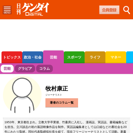
トピックス
政治・社会
芸能
スポーツ
ライフ
マネー
ボートレース
競輪
オートレース
芸能
グラビア
コラム
牧村康正
ジャーナリスト
著者のコラム一覧
1953年、東京都生まれ。立教大学卒業後、竹書房に入社し、漫画誌、実話誌、書籍編集など
を担当。立川談志の初の落語映像作品を制作。実話誌編集者として山口組などの裏社会を20
年にわたり取材。同社代表取締役社長を経て、現在フリージャーナリストとして活動。著書