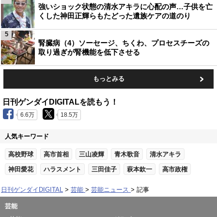
強いショック状態の清水アキラに心配の声…子供を亡
くした神田正輝らもたどった遺族ケアの道のり
5
腎臓病（4）ソーセージ、ちくわ、プロセスチーズの
取り過ぎが腎機能を低下させる
もっとみる
日刊ゲンダイDIGITALを読もう！
6.6万
18.5万
人気キーワード
高校野球
高市首相
三山凌輝
青木歌音
清水アキラ
神田愛花
ハラスメント
三田佳子
萩本欽一
高市政権
日刊ゲンダイDIGITAL
芸能
芸能ニュース
記事
芸能