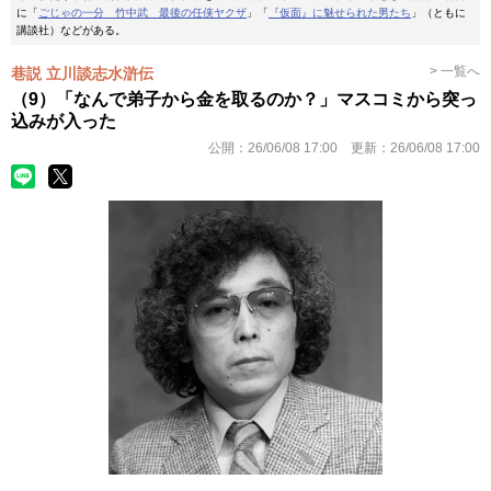
に「
ごじゃの一分 竹中武 最後の任侠ヤクザ
」「
『仮面』に魅せられた男たち
」（ともに
講談社）などがある。
> 一覧へ
巷説 立川談志水滸伝
（9）「なんで弟子から金を取るのか？」マスコミから突っ
込みが入った
公開：
26/06/08 17:00
更新：
26/06/08 17:00