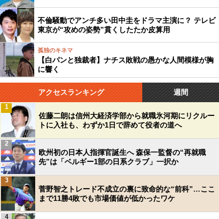
不倫騒動でアンチ多い田中圭をドラマ主演に？ テレビ
東京が“攻めの姿勢”貫くしたたか皮算用
孤独のキネマ
【白パンと独裁者】ナチス敗戦の愚かな人間模様が胸
に響く
アクセスランキング
週間
1
佐藤二朗は信州大経済学部から就職氷河期にリクルー
トに入社も、わずか1日で辞めて役者の道へ
2
欧州初の日本人指揮官誕生へ 森保一監督の“再就職
先”は「ベルギー1部の日系クラブ」一択か
3
菅野智之トレード不成立の裏に致命的な“前科”…ここ
まで11勝4敗でも市場価値が低かったワケ
4