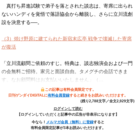
真打ち昇進試験で弟子を落とされた談志は、寄席に出られ
ないハンディを覚悟で落語協会から離脱し、さらに立川流創
設を決意する──。
（3）焼け野原に建てられた新宿末広亭 戦争で壊滅した寄席
が復活
「立川流顧問ご依頼のすじ。特典は、談志独演会および一門
の会無料ご招待。家元と面談自由。タメグチの会話できま
す。なお顧問料はお支払いいたしません」（…
この記事は有料会員限定です。
日刊ゲンダイDIGITALに
有料会員登録
すると続きをお読みいただけます。
(残り2,788文字／全文2,929文字)
ログインして読む
【ログインしていただくと記事中の広告が非表示になります】
今なら！
メルマガ会員（無料）に登録
すると
有料会員限定記事が3本お読みいただけます。