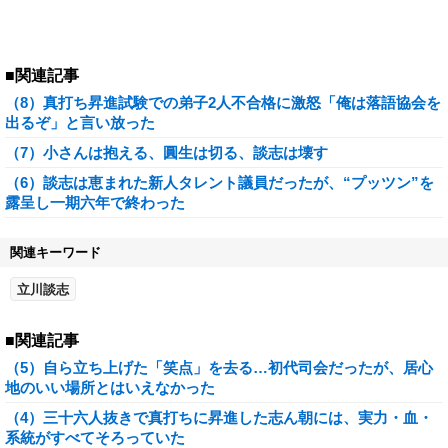
■関連記事
（8）真打ち昇進試験での弟子2人不合格に激怒「俺は落語協会を
出るぞ」と言い放った
（7）小さんは抱える、圓生は切る、談志は壊す
（6）談志は恵まれた新人タレント議員だったが、“プッツン”を
露呈し一期六年で終わった
関連キーワード
立川談志
■関連記事
（5）自ら立ち上げた「笑点」を去る…初代司会だったが、居心
地のいい場所とはいえなかった
（4）三十六人抜きで真打ちに昇進した志ん朝には、実力・血・
系統がすべてそろっていた