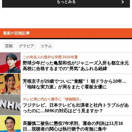
もっとみる
最新の芸能記事
芸能
グラビア
コラム
この有名人の意外な学歴 2026年夏
野球少年だった亀梨和也がジャニーズ入所も都立水元
高校に合格するまでの“男気”あふれる経緯
芳根京子が29歳でついに“覚醒”！ 朝ドラから10年…
「地味な実力派」が局をまたぐ看板女優に
テレビ局に代わり勝手に「情報開示」
フジテレビ、日本テレビも出演者と社内トラブルがあ
ったのに…NHKの対応はどう見ますか？
斉藤慎二被告に懲役7年求刑、運命の判決は11月16
日…視聴者の関心は執行猶予の有無に集中