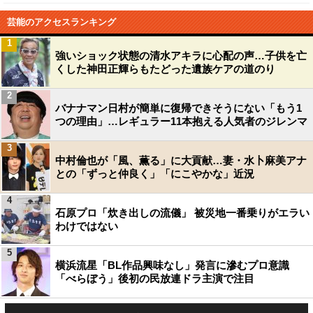
芸能のアクセスランキング
1
強いショック状態の清水アキラに心配の声…子供を亡
くした神田正輝らもたどった遺族ケアの道のり
2
バナナマン日村が簡単に復帰できそうにない「もう1
つの理由」…レギュラー11本抱える人気者のジレンマ
3
中村倫也が「風、薫る」に大貢献…妻・水卜麻美アナ
との「ずっと仲良く」「にこやかな」近況
4
石原プロ「炊き出しの流儀」 被災地一番乗りがエラい
わけではない
5
横浜流星「BL作品興味なし」発言に滲むプロ意識
「べらぼう」後初の民放連ドラ主演で注目