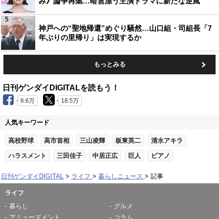
み》論争再燃…暗雲漂う主演ドラマに新たな逆風
5
神戸への“聖地帰還”めぐり騒然…山口組・司組長「7
年ぶりの里帰り」は実現するか
もっとみる
日刊ゲンダイDIGITALを読もう！
6.6万
18.5万
人気キーワード
高校野球
高市首相
三山凌輝
板東英二
清水アキラ
ハラスメント
三田佳子
中居正広
巨人
ピアノ
日刊ゲンダイDIGITAL
ライフ
暮らしニュース
記事
ライフ
暮らし
グルメ
アミューズメント
コラム