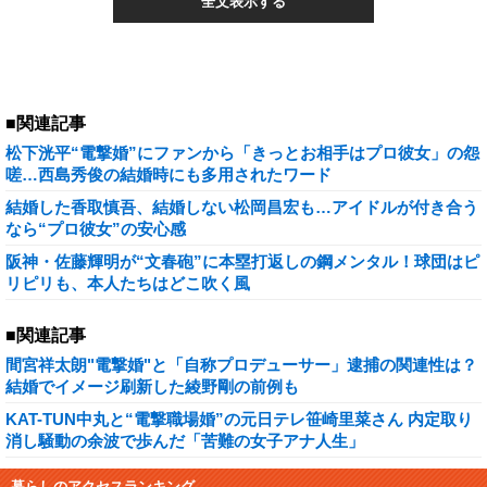
全文表示する
■関連記事
松下洸平“電撃婚”にファンから「きっとお相手はプロ彼女」の怨
嗟…西島秀俊の結婚時にも多用されたワード
結婚した香取慎吾、結婚しない松岡昌宏も…アイドルが付き合う
なら“プロ彼女”の安心感
阪神・佐藤輝明が“文春砲”に本塁打返しの鋼メンタル！球団はピ
リピリも、本人たちはどこ吹く風
■関連記事
間宮祥太朗"電撃婚"と「自称プロデューサー」逮捕の関連性は？
結婚でイメージ刷新した綾野剛の前例も
KAT-TUN中丸と“電撃職場婚”の元日テレ笹崎里菜さん 内定取り
消し騒動の余波で歩んだ「苦難の女子アナ人生」
暮らしのアクセスランキング