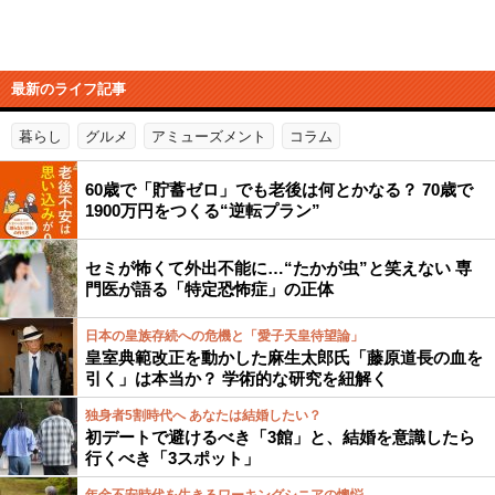
最新のライフ記事
暮らし
グルメ
アミューズメント
コラム
60歳で「貯蓄ゼロ」でも老後は何とかなる？ 70歳で
1900万円をつくる“逆転プラン”
セミが怖くて外出不能に…“たかが虫”と笑えない 専
門医が語る「特定恐怖症」の正体
日本の皇族存続への危機と「愛子天皇待望論」
皇室典範改正を動かした麻生太郎氏「藤原道長の血を
引く」は本当か？ 学術的な研究を紐解く
独身者5割時代へ あなたは結婚したい？
初デートで避けるべき「3館」と、結婚を意識したら
行くべき「3スポット」