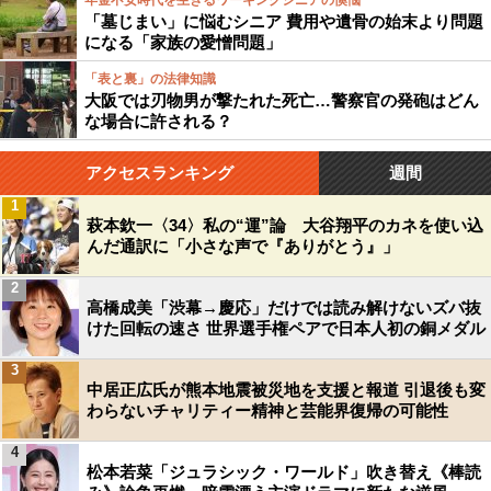
年金不安時代を生きるワーキングシニアの懊悩
「墓じまい」に悩むシニア 費用や遺骨の始末より問題
になる「家族の愛憎問題」
「表と裏」の法律知識
大阪では刃物男が撃たれた死亡…警察官の発砲はどん
な場合に許される？
アクセスランキング
週間
1
萩本欽一〈34〉私の“運”論 大谷翔平のカネを使い込
んだ通訳に「小さな声で『ありがとう』」
2
高橋成美「渋幕→慶応」だけでは読み解けないズバ抜
けた回転の速さ 世界選手権ペアで日本人初の銅メダル
3
中居正広氏が熊本地震被災地を支援と報道 引退後も変
わらないチャリティー精神と芸能界復帰の可能性
4
松本若菜「ジュラシック・ワールド」吹き替え《棒読