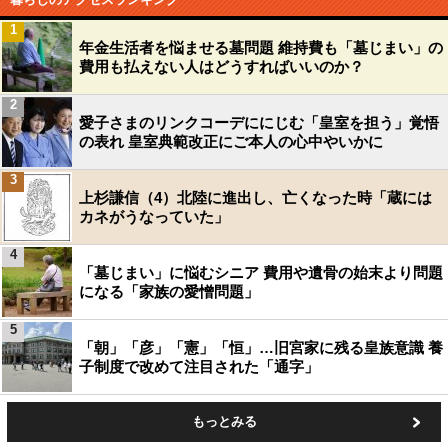
1
年金生活者を悩ませる墓問題 維持費も「墓じまい」の
費用も払えない人はどうすればいいのか？
2
愛子さまのリンクコーデににじむ「皇室を担う」覚悟
の表れ 皇室典範改正にご本人の心中やいかに
3
上杉謙信（4）北陸に進出し、亡くなった時「蔵には
カネがうなっていた」
4
「墓じまい」に悩むシニア 費用や遺骨の始末より問題
になる「家族の愛憎問題」
5
「朝」「彦」「憲」「恒」…旧宮家に残る皇族意識 養
子制度で改めて注目された「通字」
もっとみる