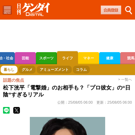
治・社会
芸能
スポーツ
ライフ
マネー
健康
競馬
ボートレース
競輪
オートレース
暮らし
グルメ
アミューズメント
コラム
> 一覧へ
話題の焦点
松下洸平「電撃婚」のお相手も？「プロ彼女」の“日
陰”すぎるリアル
公開：
25/08/05 06:00
更新：
25/08/05 06:00