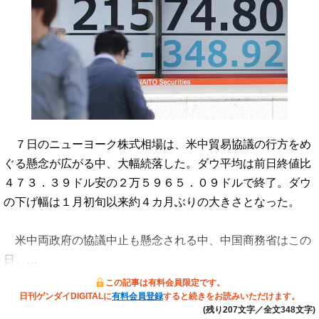
７日のニューヨーク株式相場は、米中貿易協議の行方をめ
ぐる懸念が広がる中、大幅続落した。ダウ平均は前日終値比
４７３．３９ドル安の２万５９６５．０９ドルで終了。ダウ
の下げ幅は１月初旬以来約４カ月ぶりの大きさとなった。
米中両政府の協議中止も懸念される中、中国商務省はこの
日、…
この記事は有料会員限定です。
日刊ゲンダイDIGITALに
有料会員登録
すると続きをお読みいただけます。
(残り207文字／全文348文字)