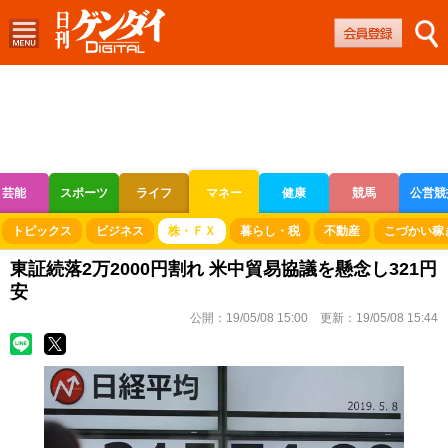
芸能
スポーツ
ライフ
マネー
健康
競馬
公営競
ボートレース
競輪
オートレース
トピックス
ビジネス
株・ＦＸ
暮らし・税
不動産
こづかい稼
東証続落2万2000円割れ 米中貿易協議を懸念し321円
安
公開：
19/05/08 15:00
更新：
19/05/08 15:44