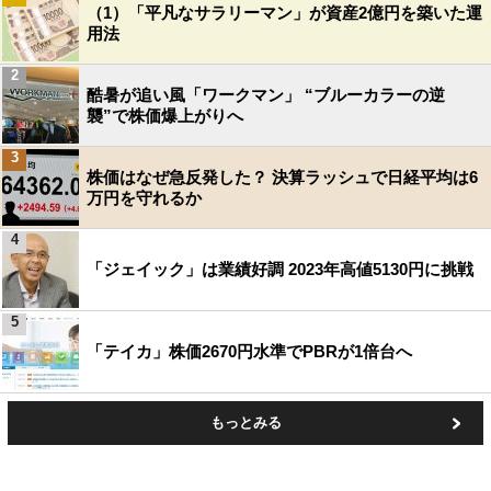
（1）「平凡なサラリーマン」が資産2億円を築いた運
用法
2
酷暑が追い風「ワークマン」 “ブルーカラーの逆
襲”で株価爆上がりへ
3
株価はなぜ急反発した？ 決算ラッシュで日経平均は6
万円を守れるか
4
「ジェイック」は業績好調 2023年高値5130円に挑戦
5
「テイカ」株価2670円水準でPBRが1倍台へ
もっとみる