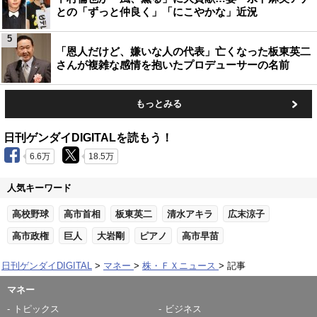
との「ずっと仲良く」「にこやかな」近況
5
「恩人だけど、嫌いな人の代表」亡くなった板東英二
さんが複雑な感情を抱いたプロデューサーの名前
もっとみる
日刊ゲンダイDIGITALを読もう！
6.6万
18.5万
人気キーワード
高校野球
高市首相
板東英二
清水アキラ
広末涼子
高市政権
巨人
大岩剛
ピアノ
高市早苗
日刊ゲンダイDIGITAL
マネー
株・ＦＸニュース
記事
マネー
トピックス
ビジネス