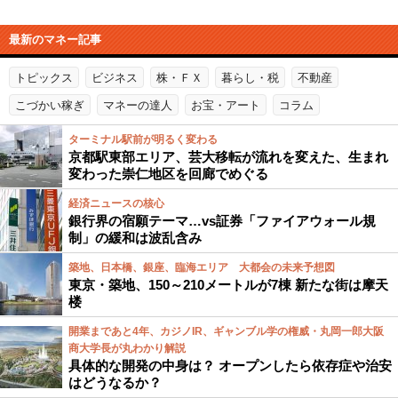
最新のマネー記事
トピックス
ビジネス
株・ＦＸ
暮らし・税
不動産
こづかい稼ぎ
マネーの達人
お宝・アート
コラム
ターミナル駅前が明るく変わる
京都駅東部エリア、芸大移転が流れを変えた、生まれ
変わった崇仁地区を回廊でめぐる
経済ニュースの核心
銀行界の宿願テーマ…vs証券「ファイアウォール規
制」の緩和は波乱含み
築地、日本橋、銀座、臨海エリア 大都会の未来予想図
東京・築地、150～210メートルが7棟 新たな街は摩天
楼
開業まであと4年、カジノIR、ギャンブル学の権威・丸岡一郎大阪
商大学長が丸わかり解説
具体的な開発の中身は？ オープンしたら依存症や治安
はどうなるか？