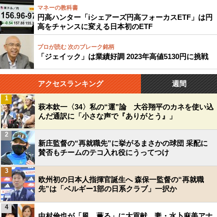
マネーの教科書
円高ハンター「iシェアーズ円高フォーカスETF」は円
高をチャンスに変える日本初のETF
プロが読む 次のブレーク銘柄
「ジェイック」は業績好調 2023年高値5130円に挑戦
アクセスランキング
週間
1
萩本欽一〈34〉私の“運”論 大谷翔平のカネを使い込
んだ通訳に「小さな声で『ありがとう』」
2
新庄監督の“再就職先”に挙がるまさかの球団 采配に
賛否もチームのテコ入れ役にうってつけ
3
欧州初の日本人指揮官誕生へ 森保一監督の“再就職
先”は「ベルギー1部の日系クラブ」一択か
4
中村倫也が「風、薫る」に大貢献…妻・水卜麻美アナ