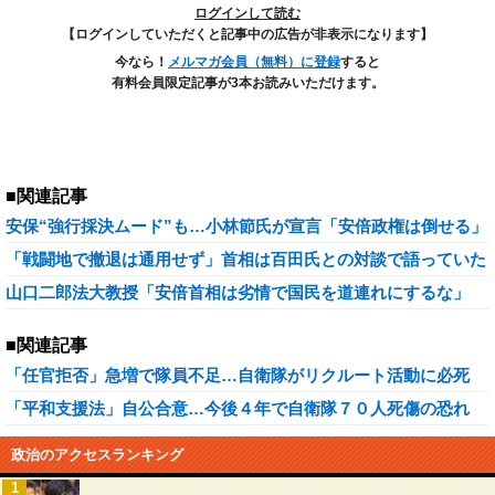
ログインして読む
【ログインしていただくと記事中の広告が非表示になります】
今なら！
メルマガ会員（無料）に登録
すると
有料会員限定記事が3本お読みいただけます。
■関連記事
安保“強行採決ムード”も…小林節氏が宣言「安倍政権は倒せる」
「戦闘地で撤退は通用せず」首相は百田氏との対談で語っていた
山口二郎法大教授「安倍首相は劣情で国民を道連れにするな」
■関連記事
「任官拒否」急増で隊員不足…自衛隊がリクルート活動に必死
「平和支援法」自公合意…今後４年で自衛隊７０人死傷の恐れ
政治のアクセスランキング
1