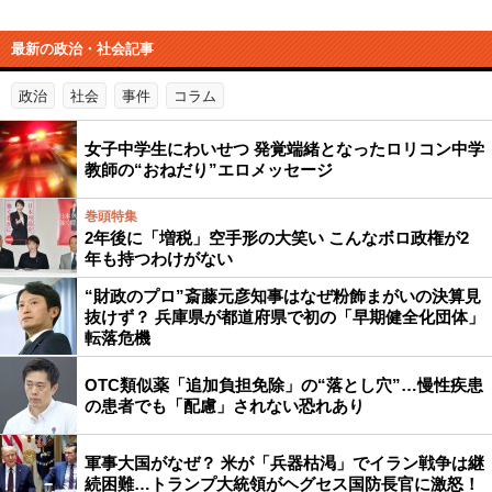
最新の政治・社会記事
政治
社会
事件
コラム
女子中学生にわいせつ 発覚端緒となったロリコン中学
教師の“おねだり”エロメッセージ
巻頭特集
2年後に「増税」空手形の大笑い こんなボロ政権が2
年も持つわけがない
“財政のプロ”斎藤元彦知事はなぜ粉飾まがいの決算見
抜けず？ 兵庫県が都道府県で初の「早期健全化団体」
転落危機
OTC類似薬「追加負担免除」の“落とし穴”…慢性疾患
の患者でも「配慮」されない恐れあり
軍事大国がなぜ？ 米が「兵器枯渇」でイラン戦争は継
続困難…トランプ大統領がヘグセス国防長官に激怒！