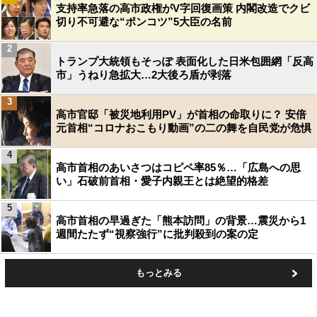
支持率急落の高市政権がV字回復画策 内閣改造でクビ
切り不可避な“ポンコツ”5大臣の名前
2
トランプ大統領もそっぽ 表面化した日米包囲網「反高
市」うねり急拡大…2大後ろ盾が剥落
3
高市官邸「被災地利用PV」が首相の命取りに？ 安倍
元首相“コロナおこもり動画”の二の舞を自民党が危惧
4
高市首相のあいさつはコピペ率85％…「広島への思
い」石破前首相・愛子内親王とは絶望的格差
5
高市首相の早過ぎた「熊本訪問」の背景…震災から1
週間たたず“視察強行”に批判殺到の案の定
もっとみる