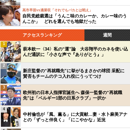
高市早苗vs適菜収「それでもバカとは戦え」
自民党総裁選は「うんこ味のカレーか、カレー味のう
んこか」 どれを選んでも地獄だった
アクセスランキング
週間
1
萩本欽一〈34〉私の“運”論 大谷翔平のカネを使い込
んだ通訳に「小さな声で『ありがとう』」
2
新庄監督の“再就職先”に挙がるまさかの球団 采配に
賛否もチームのテコ入れ役にうってつけ
3
欧州初の日本人指揮官誕生へ 森保一監督の“再就職
先”は「ベルギー1部の日系クラブ」一択か
4
中村倫也が「風、薫る」に大貢献…妻・水卜麻美アナ
との「ずっと仲良く」「にこやかな」近況