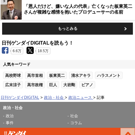
5
「恩人だけど、嫌いな人の代表」亡くなった板東英二
さんが複雑な感情を抱いたプロデューサーの名前
もっとみる
日刊ゲンダイDIGITALを読もう！
6.6万
18.5万
人気キーワード
高校野球
高市首相
板東英二
清水アキラ
ハラスメント
広末涼子
高市政権
巨人
大岩剛
ピアノ
日刊ゲンダイDIGITAL
政治・社会
政治ニュース
記事
政治・社会
政治
社会
事件
コラム