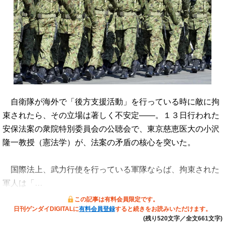
自衛隊が海外で「後方支援活動」を行っている時に敵に拘
束されたら、その立場は著しく不安定――。１３日行われた
安保法案の衆院特別委員会の公聴会で、東京慈恵医大の小沢
隆一教授（憲法学）が、法案の矛盾の核心を突いた。
国際法上、武力行使を行っている軍隊ならば、拘束された
軍人は「…
この記事は有料会員限定です。
日刊ゲンダイDIGITALに
有料会員登録
すると続きをお読みいただけます。
(残り520文字／全文661文字)