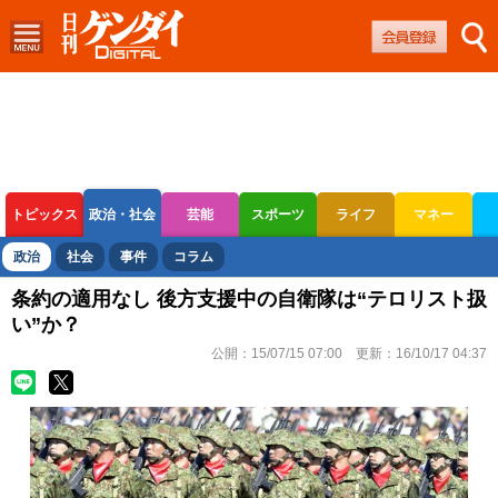
トピックス
政治・社会
芸能
スポーツ
ライフ
マネー
ボートレース
競輪
オートレース
政治
社会
事件
コラム
条約の適用なし 後方支援中の自衛隊は“テロリスト扱
い”か？
公開：
15/07/15 07:00
更新：
16/10/17 04:37