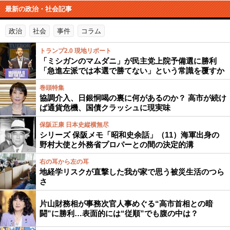
最新の政治・社会記事
政治
社会
事件
コラム
トランプ2.0 現地リポート
「ミシガンのマムダニ」が民主党上院予備選に勝利
「急進左派では本選で勝てない」という常識を覆すか
巻頭特集
協調介入、日銀恫喝の裏に何があるのか？ 高市が続け
ば通貨危機、国債クラッシュに現実味
保阪正康 日本史縦横無尽
シリーズ 保阪メモ「昭和史余話」（11）海軍出身の
野村大使と外務省プロパーとの間の決定的溝
右の耳から左の耳
地経学リスクが直撃した我が家で思う被災生活のつら
さ
片山財務相が事務次官人事めぐる“高市首相との暗
闘”に勝利…表面的には“従順”でも腹の中は？