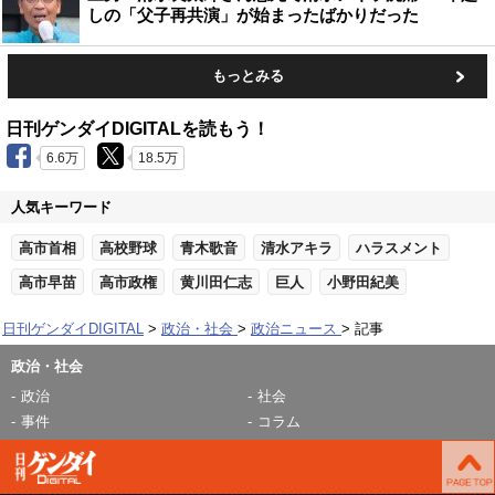
しの「父子再共演」が始まったばかりだった
もっとみる
日刊ゲンダイDIGITALを読もう！
6.6万
18.5万
人気キーワード
高市首相
高校野球
青木歌音
清水アキラ
ハラスメント
高市早苗
高市政権
黄川田仁志
巨人
小野田紀美
日刊ゲンダイDIGITAL
政治・社会
政治ニュース
記事
政治・社会
政治
社会
事件
コラム