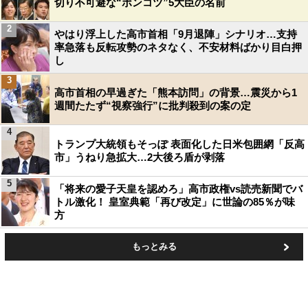
切り不可避な“ポンコツ”5大臣の名前
2
やはり浮上した高市首相「9月退陣」シナリオ…支持
率急落も反転攻勢のネタなく、不安材料ばかり目白押
し
3
高市首相の早過ぎた「熊本訪問」の背景…震災から1
週間たたず“視察強行”に批判殺到の案の定
4
トランプ大統領もそっぽ 表面化した日米包囲網「反高
市」うねり急拡大…2大後ろ盾が剥落
5
「将来の愛子天皇を認めろ」高市政権vs読売新聞でバ
トル激化！ 皇室典範「再び改定」に世論の85％が味
方
もっとみる