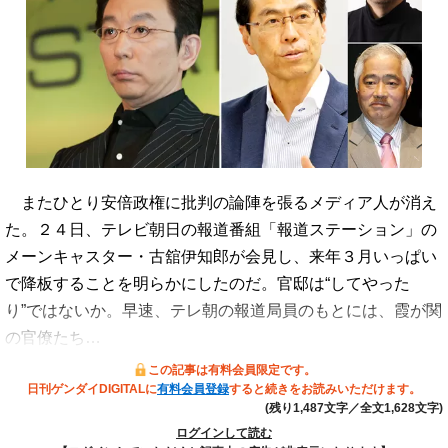
またひとり安倍政権に批判の論陣を張るメディア人が消え
た。２４日、テレビ朝日の報道番組「報道ステーション」の
メーンキャスター・古舘伊知郎が会見し、来年３月いっぱい
で降板することを明らかにしたのだ。官邸は“してやった
り”ではないか。早速、テレ朝の報道局員のもとには、霞が関
の官僚たち…
この記事は有料会員限定です。
日刊ゲンダイDIGITALに
有料会員登録
すると続きをお読みいただけます。
(残り1,487文字／全文1,628文字)
ログインして読む