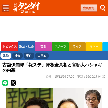
トピックス
政治・社会
芸能
スポーツ
ライフ
マネー
ボートレース
競輪
オートレース
政治
社会
事件
コラム
古舘伊知郎「報ステ」降板全真相と官邸大ハシャギ
の内幕
公開：
15/12/26 07:00
更新：
16/10/17 04:37