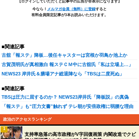
【ログインしていただくと記事中の広告が非表示になります】
今なら！
メルマガ会員（無料）に登録
すると
有料会員限定記事が3本お読みいただけます。
■関連記事
古舘「報ステ」降板…後任キャスターは宮根か羽鳥か池上か
古賀茂明氏が真相激白 報ステＣＭ中に古舘氏「私は立場上…」
NEWS23 岸井氏＆膳場アナ総退陣なら「TBSは二度死ぬ」
■関連記事
TBSは圧力に屈するのか？ NEWS23岸井氏「降板説」の真偽
「報ステ」も“圧力文書”触れず テレ朝が安倍政権に弱腰な理由
政治のアクセスランキング
1
支持率急落の高市政権がV字回復画策 内閣改造でクビ