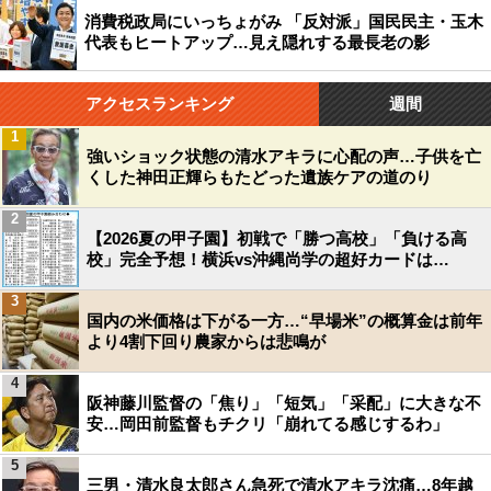
消費税政局にいっちょがみ 「反対派」国民民主・玉木
代表もヒートアップ…見え隠れする最長老の影
アクセスランキング
週間
1
強いショック状態の清水アキラに心配の声…子供を亡
くした神田正輝らもたどった遺族ケアの道のり
2
【2026夏の甲子園】初戦で「勝つ高校」「負ける高
校」完全予想！横浜vs沖縄尚学の超好カードは…
3
国内の米価格は下がる一方…“早場米”の概算金は前年
より4割下回り農家からは悲鳴が
4
阪神藤川監督の「焦り」「短気」「采配」に大きな不
安…岡田前監督もチクリ「崩れてる感じするわ」
5
三男・清水良太郎さん急死で清水アキラ沈痛…8年越