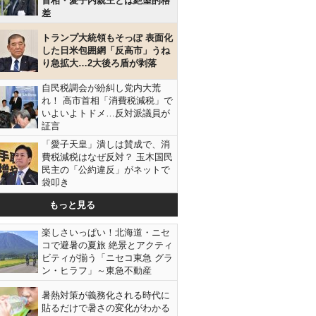
首相・愛子内親王とは絶望的格
差
トランプ大統領もそっぽ 表面化
した日米包囲網「反高市」うね
り急拡大…2大後ろ盾が剥落
自民税調会が紛糾し党内大荒
れ！ 高市首相「消費税減税」で
いよいよトドメ…反対派議員が
証言
「愛子天皇」潰しは賛成で、消
費税減税はなぜ反対？ 玉木国民
民主の「公約違反」がネットで
袋叩き
もっと見る
楽しさいっぱい！北海道・ニセ
コで避暑の夏旅 絶景とアクティ
ビティが揃う「ニセコ東急 グラ
ン・ヒラフ」～東急不動産
暑熱対策が義務化される時代に
貼るだけで暑さの変化がわかる