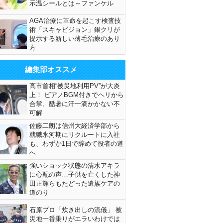
示温シールとは～ファンケル
AGA治療に革命を起こす検査技
術「スキャビジョン」銀クリが
提示する新しい薄毛治療のあり
方
編集部オススメ
高市首相“被災地利用PV”が大炎
上！ ピアノBGM付きでヘリから
合掌、酷暑に汗一滴かかない不
可解
佐藤二朗は信州大経済学部から
就職氷河期にリクルートに入社
も、わずか1日で辞めて役者の道
へ
強いショック状態の清水アキラ
に心配の声…子供を亡くした神
田正輝らもたどった遺族ケアの
道のり
石原プロ「炊き出しの流儀」 被
災地一番乗りがエラいわけでは