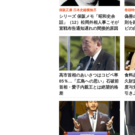
保阪正康 日本史縦横無尽
巻頭特
シリーズ 保阪メモ「昭和史余
偽善
話」（12）松岡外相人事こそが
則を
宣戦布告通知遅れの間接的原因
ビの
高市首相のあいさつはコピペ率
食料
85％…「広島への思い」石破前
久財
首相・愛子内親王とは絶望的格
度与
差
引き