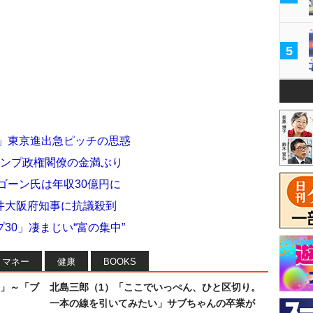
5
新」東京進出急ピッチの思惑
ランプ政権閣僚の金満ぶり
ゴーン氏は年収30億円に
井大阪府知事に抗議殺到
30」凄まじい“富の集中”
マネー
健康
BOOKS
」～「ブ
北島三郎（1）「ここでいっぺん、ひと区切り。
一本の線を引いてみたい」サブちゃんの卒業が