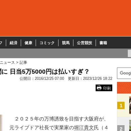
フ
経済
健康
コミック
競馬
公営競技
書籍
ニュース
記事
 日当5万5000円は払いすぎ？
公開日：
2016/12/25 07:00
更新日：
2023/12/26 18:22
印刷
1
２０２５年の万博誘致を目指す大阪府が、
元ライブドア社長で実業家の
堀江貴文
氏（４
2