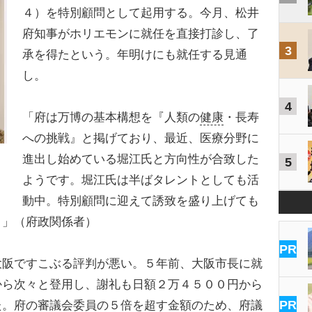
４）を特別顧問として起用する。今月、松井
府知事がホリエモンに就任を直接打診し、了
3
承を得たという。年明けにも就任する見通
し。
4
「府は万博の基本構想を『人類の
健康
・長寿
への挑戦』と掲げており、最近、医療分野に
進出し始めている堀江氏と方向性が合致した
5
ようです。堀江氏は半ばタレントとしても活
動中。特別顧問に迎えて誘致を盛り上げても
う」（府政関係者）
PR
阪ですこぶる評判が悪い。５年前、大阪市長に就
から次々と登用し、謝礼も日額２万４５００円から
PR
た。府の審議会委員の５倍を超す金額のため、府議