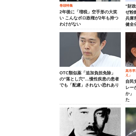
巻頭特集
“財
2年後に「増税」空手形の大笑
ぜ粉
い こんなボロ政権が2年も持つ
兵庫
わけがない
健全
高市早
OTC類似薬「追加負担免除」
え」
の“落とし穴”…慢性疾患の患者
自民
でも「配慮」されない恐れあり
レー
か」
た