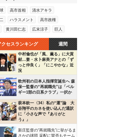
球
高市首相
清水アキラ
二
ハラスメント
高市政権
黄川田仁志
広末涼子
巨人
アクセスランキング
週間
中村倫也が「風、薫る」に大貢
献…妻・水卜麻美アナとの「ず
っと仲良く」「にこやかな」近
況
欧州初の日本人指揮官誕生へ 森
保一監督の“再就職先”は「ベル
ギー1部の日系クラブ」一択か
萩本欽一〈34〉私の“運”論 大
谷翔平のカネを使い込んだ通訳
に「小さな声で『ありがと
う』」
新庄監督の“再就職先”に挙がるま
さかの球団 采配に賛否もチーム