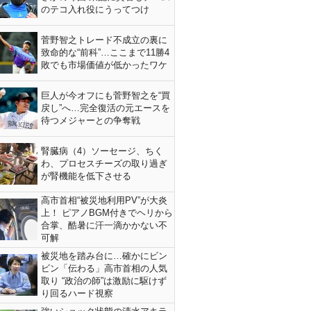
のテコ入れ役にうってつけ
菅野智之トレード不成立の裏に
致命的な“前科”…ここまで11勝4
敗でも市場価値が低かったワケ
巨人が今オフにも菅野智之を“買
戻し”へ…完全復活の元エースを
待つメジャーとの争奪戦
腎臓病（4）ソーセージ、ちく
わ、プロセスチーズの取り過ぎ
が腎機能を低下させる
高市首相“被災地利用PV”が大炎
上！ ピアノBGM付きでヘリから
合掌、酷暑に汗一滴かかない不
可解
被災地を踏み台に…確かにビン
ビン「伝わる」高市首相の人気
取り “政治の師”は激励に駆けず
り回るハード視察