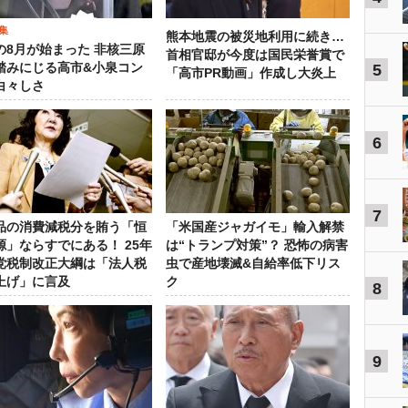
集
熊本地震の被災地利用に続き…
の8月が始まった 非核三原
首相官邸が今度は国民栄誉賞で
踏みにじる高市&小泉コン
5
「高市PR動画」作成し大炎上
白々しさ
6
7
品の消費減税分を賄う「恒
「米国産ジャガイモ」輸入解禁
源」ならすでにある！ 25年
は“トランプ対策”？ 恐怖の病害
党税制改正大綱は「法人税
虫で産地壊滅&自給率低下リス
上げ」に言及
ク
8
9