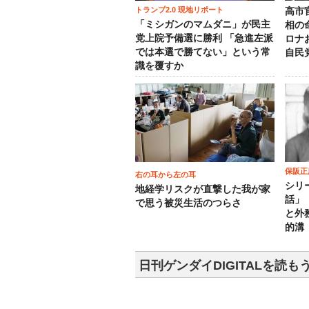
トランプ2.0 現地リポート
高市
「ミシガンのマムダニ」が民主
相の
党上院予備選に勝利 「急進左派
ロナ
では本選で勝てない」という常
自民
識を覆すか
保阪正
右の耳から左の耳
シリ
地経学リスクが直撃した我が家
話」
で思う被災生活のつらさ
と外
的溝
日刊ゲンダイDIGITALを読も