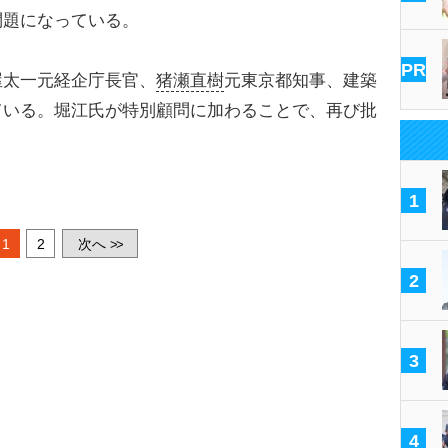
問題になっている。
PR
太一元経企庁長官、
猪瀬直樹
元東京都知事、建築
ている。堀江氏が特別顧問に加わることで、再び批
1
1
2
次へ
>>
2
3
4