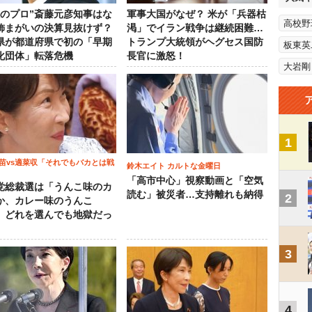
政のプロ”斎藤元彦知事はな
軍事大国がなぜ？ 米が「兵器枯
高校野
飾まがいの決算見抜けず？
渇」でイラン戦争は継続困難…
県が都道府県で初の「早期
トランプ大統領がヘグセス国防
板東英
化団体」転落危機
長官に激怒！
大岩剛
1
苗vs適菜収「それでもバカとは戦
鈴木エイト カルトな金曜日
「高市中心」視察動画と「空気
党総裁選は「うんこ味のカ
読む」被災者…支持離れも納得
2
か、カレー味のうんこ
 どれを選んでも地獄だっ
3
4