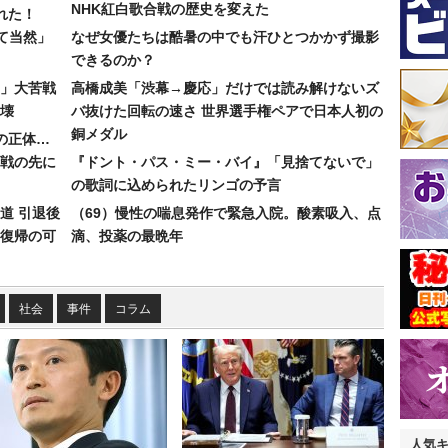
NHK紅白歌合戦の歴史を変えた
れた！
て当然」
なぜ女優たちは酷暑の中でも汗ひとつかかず撮影
できるのか？
30」大苦戦
高橋成美「渋幕→慶応」だけでは読み解けないズ
壊
バ抜けた回転の速さ 世界選手権ペアで日本人初の
銅メダル
”の正体…
合戦の先に
『ドント・パス・ミー・バイ』「見捨てないで」
の歌詞に込められたリンゴの予言
道 引退後
（69）慢性の喘息発作で緊急入院。酸素吸入、点
復帰の可
滴、投薬の最晩年
社会
事件
コラム
人気