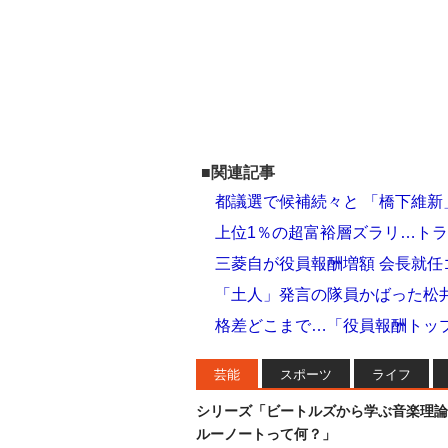
■関連記事
都議選で候補続々と 「橋下維
上位1％の超富裕層ズラリ…ト
三菱自が役員報酬増額 会長就任
「土人」発言の隊員かばった松
格差どこまで…「役員報酬トップ
芸能
スポーツ
ライフ
シリーズ「ビートルズから学ぶ音楽理論
ルーノートって何？」