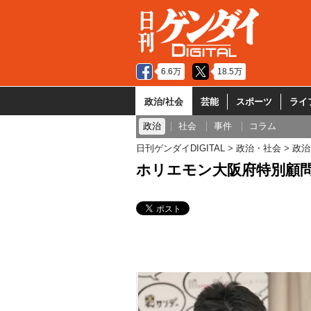
6.6万
18.5万
政治/社会
芸能
スポーツ
ライ
政治
社会
事件
コラム
日刊ゲンダイDIGITAL
政治・社会
政治
ホリエモン大阪府特別顧問に