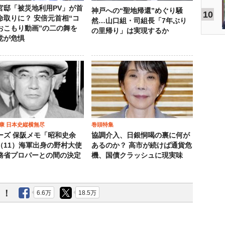
官邸「被災地利用PV」が首
神戸への“聖地帰還”めぐり騒
10
命取りに？ 安倍元首相“コ
然…山口組・司組長「7年ぶり
おこもり動画”の二の舞を
の里帰り」は実現するか
党が危惧
康 日本史縦横無尽
巻頭特集
ーズ 保阪メモ「昭和史余
協調介入、日銀恫喝の裏に何が
（11）海軍出身の野村大使
あるのか？ 高市が続けば通貨危
務省プロパーとの間の決定
機、国債クラッシュに現実味
う！
6.6万
18.5万