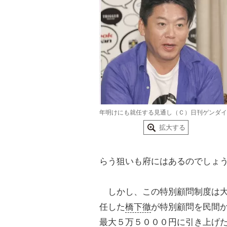
年明けにも就任する見通し（Ｃ）日刊ゲンダイ
拡大する
らう狙いも府にはあるのでしょ
しかし、この特別顧問制度は大
任した
橋下徹
が特別顧問を民間
最大５万５０００円に引き上げ