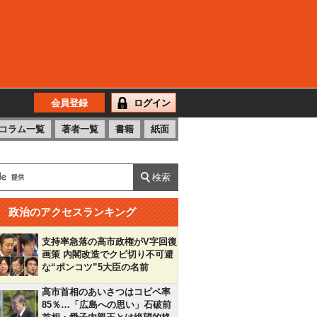
会員登録
ログイン
コラム一覧
著者一覧
書籍
紙面
政治のアクセスランキング
支持率急落の高市政権がV字回復
画策 内閣改造でクビ切り不可避
な“ポンコツ”5大臣の名前
高市首相のあいさつはコピペ率
85％…「広島への思い」石破前