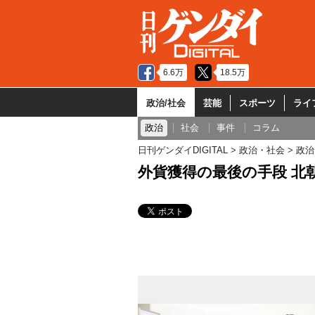
6.6万
18.5万
政治/社会
芸能
スポーツ
ライ
政治
社会
事件
コラム
日刊ゲンダイDIGITAL
政治・社会
政治
外貨獲得の最後の手段 北