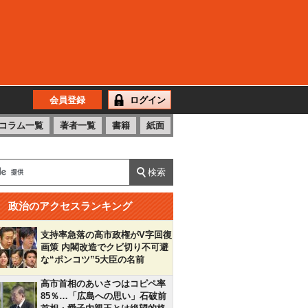
会員登録
ログイン
コラム一覧
著者一覧
書籍
紙面
政治のアクセスランキング
支持率急落の高市政権がV字回復
画策 内閣改造でクビ切り不可避
な“ポンコツ”5大臣の名前
高市首相のあいさつはコピペ率
85％…「広島への思い」石破前