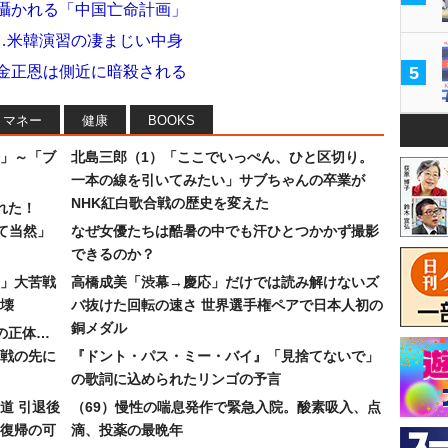
に囁かれる「中国亡命計画」
…米韓演習の凄まじい中身
 金正恩は側近に暗殺される
5
マネー
健康
BOOKS
」～「ブ
北島三郎（1）「ここでいっぺん、ひと区切り。
一本の線を引いてみたい」サブちゃんの卒業が
NHK紅白歌合戦の歴史を変えた
れた！
て当然」
なぜ女優たちは酷暑の中でも汗ひとつかかず撮影
できるのか？
30」大苦戦
高橋成美「渋幕→慶応」だけでは読み解けないズ
壊
バ抜けた回転の速さ 世界選手権ペアで日本人初の
銅メダル
”の正体…
合戦の先に
『ドント・パス・ミー・バイ』「見捨てないで」
の歌詞に込められたリンゴの予言
道 引退後
（69）慢性の喘息発作で緊急入院。酸素吸入、点
復帰の可
滴、投薬の最晩年