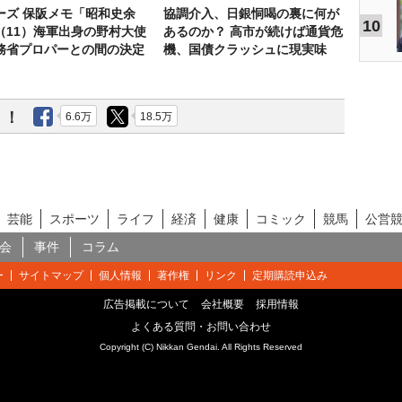
ーズ 保阪メモ「昭和史余
協調介入、日銀恫喝の裏に何が
10
（11）海軍出身の野村大使
あるのか？ 高市が続けば通貨危
務省プロパーとの間の決定
機、国債クラッシュに現実味
う！
6.6万
18.5万
芸能
スポーツ
ライフ
経済
健康
コミック
競馬
公営
会
事件
コラム
ー
サイトマップ
個人情報
著作権
リンク
定期購読申込み
広告掲載について
会社概要
採用情報
よくある質問・お問い合わせ
Copyright (C) Nikkan Gendai. All Rights Reserved