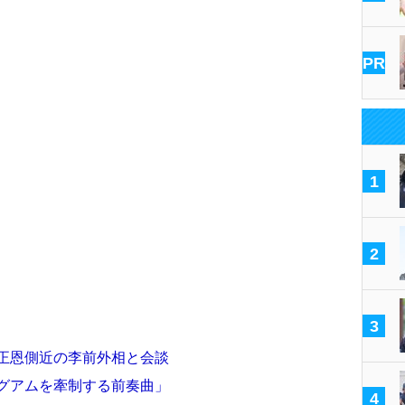
PR
1
2
3
金正恩側近の李前外相と会談
「グアムを牽制する前奏曲」
4