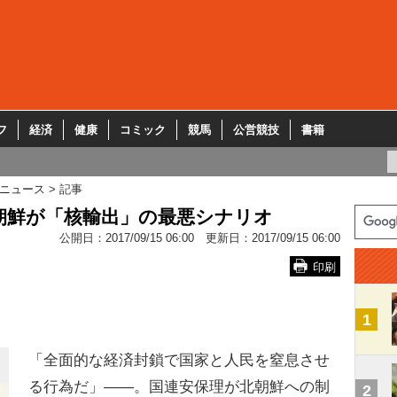
フ
経済
健康
コミック
競馬
公営競技
書籍
ニュース
記事
朝鮮が「核輸出」の最悪シナリオ
公開日：
2017/09/15 06:00
更新日：
2017/09/15 06:00
印刷
1
「全面的な経済封鎖で国家と人民を窒息させ
る行為だ」――。国連安保理が北朝鮮への制
2