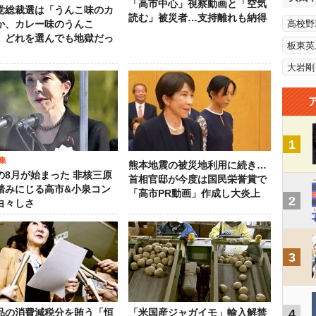
「高市中心」視察動画と「空気
党総裁選は「うんこ味のカ
読む」被災者…支持離れも納得
高校野
か、カレー味のうんこ
 どれを選んでも地獄だっ
板東英
大岩剛
1
集
熊本地震の被災地利用に続き…
の8月が始まった 非核三原
首相官邸が今度は国民栄誉賞で
踏みにじる高市&小泉コン
「高市PR動画」作成し大炎上
2
白々しさ
3
4
品の消費減税分を賄う「恒
「米国産ジャガイモ」輸入解禁