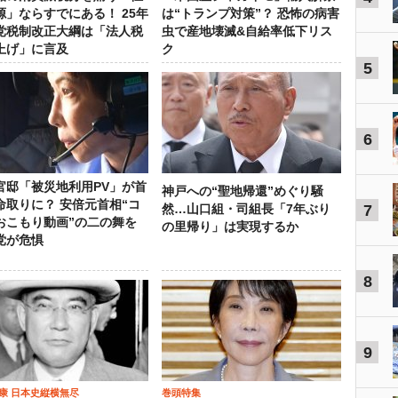
源」ならすでにある！ 25年
は“トランプ対策”？ 恐怖の病害
党税制改正大綱は「法人税
虫で産地壊滅&自給率低下リス
上げ」に言及
ク
5
6
官邸「被災地利用PV」が首
神戸への“聖地帰還”めぐり騒
命取りに？ 安倍元首相“コ
7
然…山口組・司組長「7年ぶり
おこもり動画”の二の舞を
の里帰り」は実現するか
党が危惧
8
9
康 日本史縦横無尽
巻頭特集