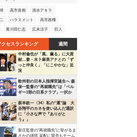
球
高市首相
清水アキラ
二
ハラスメント
高市政権
黄川田仁志
広末涼子
巨人
アクセスランキング
週間
中村倫也が「風、薫る」に大貢
献…妻・水卜麻美アナとの「ず
っと仲良く」「にこやかな」近
況
欧州初の日本人指揮官誕生へ 森
保一監督の“再就職先”は「ベル
ギー1部の日系クラブ」一択か
萩本欽一〈34〉私の“運”論 大
谷翔平のカネを使い込んだ通訳
に「小さな声で『ありがと
う』」
新庄監督の“再就職先”に挙がるま
さかの球団 采配に賛否もチーム