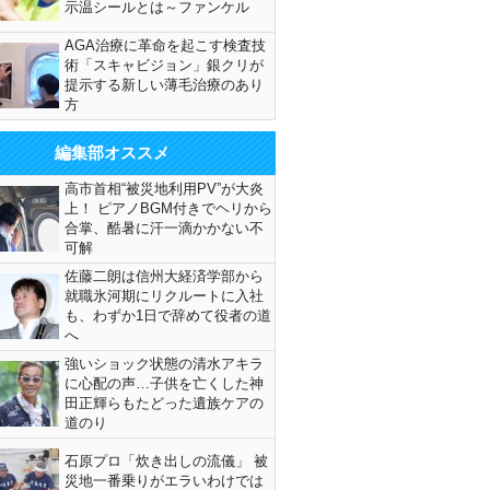
示温シールとは～ファンケル
AGA治療に革命を起こす検査技
術「スキャビジョン」銀クリが
提示する新しい薄毛治療のあり
方
編集部オススメ
高市首相“被災地利用PV”が大炎
上！ ピアノBGM付きでヘリから
合掌、酷暑に汗一滴かかない不
可解
佐藤二朗は信州大経済学部から
就職氷河期にリクルートに入社
も、わずか1日で辞めて役者の道
へ
強いショック状態の清水アキラ
に心配の声…子供を亡くした神
田正輝らもたどった遺族ケアの
道のり
石原プロ「炊き出しの流儀」 被
災地一番乗りがエラいわけでは