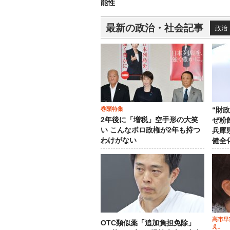
能性
最新の政治・社会記事
政治
巻頭特集
“財
2年後に「増税」空手形の大笑
ぜ粉
い こんなボロ政権が2年も持つ
兵庫
わけがない
健全
高市早
OTC類似薬「追加負担免除」
え」