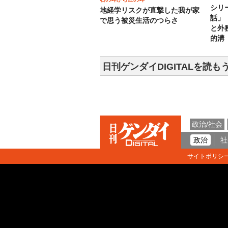
シリ
地経学リスクが直撃した我が家
話」
で思う被災生活のつらさ
と外
的溝
日刊ゲンダイDIGITALを読も
政治/社会
政治
社
サイトポリシ