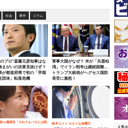
社会
事件
コラム
政のプロ”斎藤元彦知事はな
軍事大国がなぜ？ 米が「兵器枯
飾まがいの決算見抜けず？
渇」でイラン戦争は継続困難…
県が都道府県で初の「早期
トランプ大統領がヘグセス国防
化団体」転落危機
長官に激怒！
苗vs適菜収「それでもバカとは戦
鈴木エイト カルトな金曜日
人気