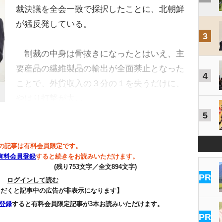
裁決議を全会一致で採択したことに、北朝鮮
が猛反発している。
3
制裁の中身は骨抜きになったとはいえ、主
要産品の繊維製品の輸出が全面禁止となった
4
ことで、外貨収入の３分の１を失うだけに、
やはり打撃が大…
5
の記事は有料会員限定です。
有料会員登録
すると続きをお読みいただけます。
(残り753文字／全文894文字)
PR
ログインして読む
ただくと記事中の広告が非表示になります】
登録
すると有料会員限定記事が3本お読みいただけます。
PR