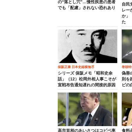
の“落とし穴”…慢性疾患の患者
自民
でも「配慮」されない恐れあり
レー
か」
た
保阪正康 日本史縦横無尽
巻頭特
シリーズ 保阪メモ「昭和史余
偽善
話」（12）松岡外相人事こそが
則を
宣戦布告通知遅れの間接的原因
ビの
高市首相のあいさつはコピペ率
食料