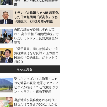
首相・愛子内親王とは絶望的格
差
トランプ大統領もそっぽ 表面化
した日米包囲網「反高市」うね
り急拡大…2大後ろ盾が剥落
自民税調会が紛糾し党内大荒
れ！ 高市首相「消費税減税」で
いよいよトドメ…反対派議員が
証言
「愛子天皇」潰しは賛成で、消
費税減税はなぜ反対？ 玉木国民
民主の「公約違反」がネットで
袋叩き
もっと見る
楽しさいっぱい！北海道・ニセ
コで避暑の夏旅 絶景とアクティ
ビティが揃う「ニセコ東急 グラ
ン・ヒラフ」～東急不動産
暑熱対策が義務化される時代に
貼るだけで暑さの変化がわかる