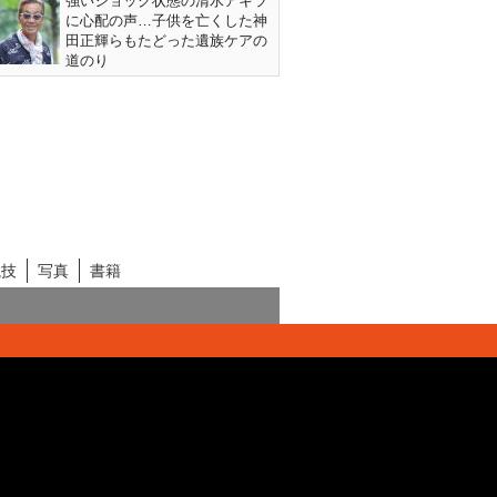
強いショック状態の清水アキラ
に心配の声…子供を亡くした神
田正輝らもたどった遺族ケアの
道のり
競技
写真
書籍