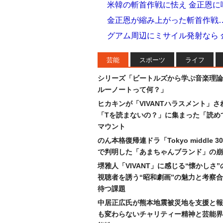
米韓の斬首作戦に怯え 金正恩
金正恩が縮み上がった斬首作戦
グアム周辺にミサイル発射なら
芸能
スポーツ
ライフ
シリーズ「ビートルズから学ぶ音楽理論
ルーノートって何？」
ヒカキンが「VIVANTハラスメント」さ
「Tを読まないの？」に集まった「読め
マウント
のん本格復帰連ドラ「Tokyo middle 
で判明した「あまちゃんブランド」の崩
堺雅人「VIVANT」に感じる“懐かしさ
視聴者を誘う“昭和劇画”の魅力と考察
待つ課題
中居正広氏が熊本地震被災地を支援と報
も変わらないチャリティー精神と芸能界