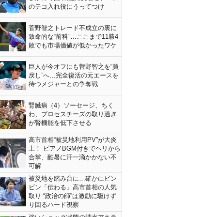
のテコ入れ役にうってつけ
菅野智之トレード不成立の裏に
致命的な“前科”…ここまで11勝4
敗でも市場価値が低かったワケ
巨人が今オフにも菅野智之を“買
戻し”へ…完全復活の元エースを
待つメジャーとの争奪戦
腎臓病（4）ソーセージ、ちく
わ、プロセスチーズの取り過ぎ
が腎機能を低下させる
高市首相“被災地利用PV”が大炎
上！ ピアノBGM付きでヘリから
合掌、酷暑に汗一滴かかない不
可解
被災地を踏み台に…確かにビン
ビン「伝わる」高市首相の人気
取り “政治の師”は激励に駆けず
り回るハード視察