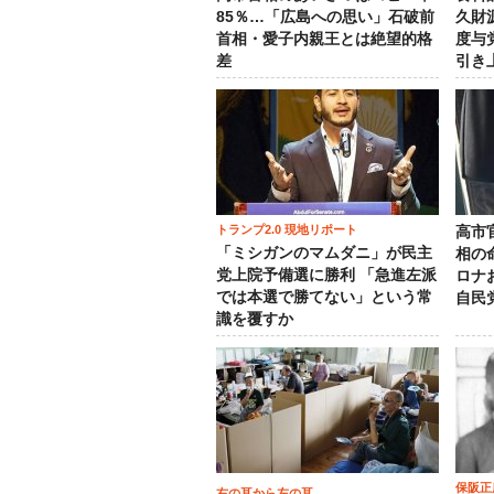
85％…「広島への思い」石破前
久財
首相・愛子内親王とは絶望的格
度与
差
引き
トランプ2.0 現地リポート
高市
「ミシガンのマムダニ」が民主
相の
党上院予備選に勝利 「急進左派
ロナ
では本選で勝てない」という常
自民
識を覆すか
保阪正
右の耳から左の耳