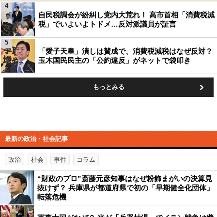
4
自民税調会が紛糾し党内大荒れ！ 高市首相「消費税減
税」でいよいよトドメ…反対派議員が証言
5
「愛子天皇」潰しは賛成で、消費税減税はなぜ反対？
玉木国民民主の「公約違反」がネットで袋叩き
もっとみる
最新の政治・社会記事
政治
社会
事件
コラム
“財政のプロ”斎藤元彦知事はなぜ粉飾まがいの決算見
抜けず？ 兵庫県が都道府県で初の「早期健全化団体」
転落危機