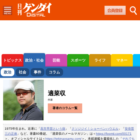
トピックス
政治・社会
芸能
スポーツ
ライフ
マネー
ボートレース
競輪
オートレース
政治
社会
事件
コラム
適菜収
作家
著者のコラム一覧
1975年生まれ。近著に「
高市早苗という病
」「
クソジジイ！ショーペンハウエル
」「
安倍晋
三の正体
」など。著書60冊超。「適菜収のメールマガジン」は＜
https://foomii.com/00171
＞、オフィシャルサイトは＜
https://tekinaosamu.com/
＞。本紙連載を書籍化した「
それでも