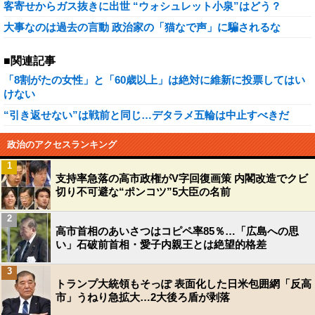
客寄せからガス抜きに出世 “ウォシュレット小泉”はどう？
大事なのは過去の言動 政治家の「猫なで声」に騙されるな
■関連記事
「8割がたの女性」と「60歳以上」は絶対に維新に投票してはい
けない
“引き返せない”は戦前と同じ…デタラメ五輪は中止すべきだ
政治のアクセスランキング
1
支持率急落の高市政権がV字回復画策 内閣改造でクビ
切り不可避な“ポンコツ”5大臣の名前
2
高市首相のあいさつはコピペ率85％…「広島への思
い」石破前首相・愛子内親王とは絶望的格差
3
トランプ大統領もそっぽ 表面化した日米包囲網「反高
市」うねり急拡大…2大後ろ盾が剥落