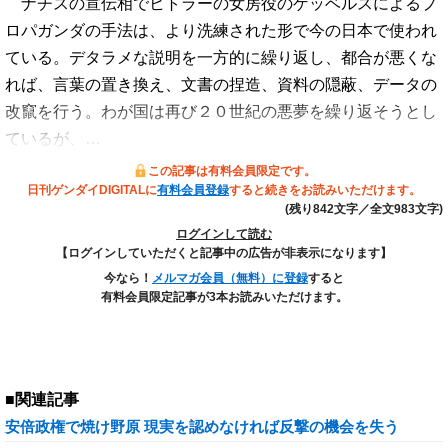
ナチスの宣伝相でヒトラーの女房役のゲッベルスによるプ
ロパガンダの手法は、より洗練された形で今の日本で使われ
ている。デタラメな説明を一方的に繰り返し、都合が悪くな
れば、言葉の置き換え、文書の捏造、資料の隠蔽、データの
改竄を行う。わが国は再び２０世紀の悪夢を繰り返そうとし
ているが、…
この記事は有料会員限定です。
日刊ゲンダイDIGITALに
有料会員登録
すると続きをお読みいただけます。
(残り842文字／全文983文字)
ログインして読む
【ログインしていただくと記事中の広告が非表示になります】
今なら！
メルマガ会員（無料）に登録
すると
有料会員限定記事が3本お読みいただけます。
■関連記事
安倍政権で焼け野原 現実を認めなければ反撃の機会を失う