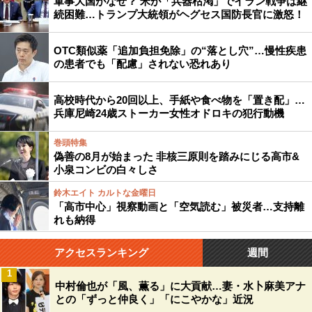
軍事大国がなぜ？ 米が「兵器枯渇」でイラン戦争は継
続困難…トランプ大統領がヘグセス国防長官に激怒！
OTC類似薬「追加負担免除」の“落とし穴”…慢性疾患
の患者でも「配慮」されない恐れあり
高校時代から20回以上、手紙や食べ物を「置き配」…
兵庫尼崎24歳ストーカー女性オドロキの犯行動機
巻頭特集
偽善の8月が始まった 非核三原則を踏みにじる高市&
小泉コンビの白々しさ
鈴木エイト カルトな金曜日
「高市中心」視察動画と「空気読む」被災者…支持離
れも納得
アクセスランキング
週間
1
中村倫也が「風、薫る」に大貢献…妻・水卜麻美アナ
との「ずっと仲良く」「にこやかな」近況