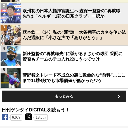
2
欧州初の日本人指揮官誕生へ 森保一監督の“再就職
先”は「ベルギー1部の日系クラブ」一択か
3
萩本欽一〈34〉私の“運”論 大谷翔平のカネを使い込
んだ通訳に「小さな声で『ありがとう』」
4
新庄監督の“再就職先”に挙がるまさかの球団 采配に
賛否もチームのテコ入れ役にうってつけ
5
菅野智之トレード不成立の裏に致命的な“前科”…ここ
まで11勝4敗でも市場価値が低かったワケ
もっとみる
日刊ゲンダイDIGITALを読もう！
6.6万
18.5万