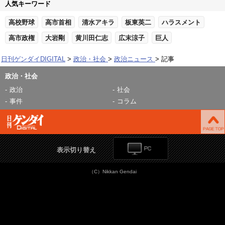
人気キーワード
高校野球
高市首相
清水アキラ
板東英二
ハラスメント
高市政権
大岩剛
黄川田仁志
広末涼子
巨人
日刊ゲンダイDIGITAL
政治・社会
政治ニュース
記事
政治・社会
政治
社会
事件
コラム
表示切り替え
（C）Nikkan Gendai