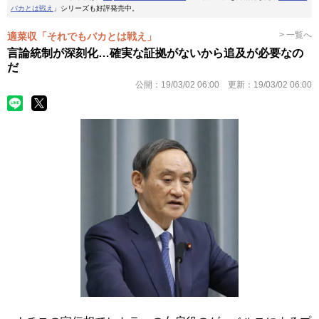
バカとは戦え
」シリーズも好評発売中。
> 一覧へ
適菜収「それでもバカとは戦え」
言論統制が深刻化…確実な証拠がないから追及が必要なの
だ
公開：
19/03/02 06:00
更新：
19/03/02 06:00