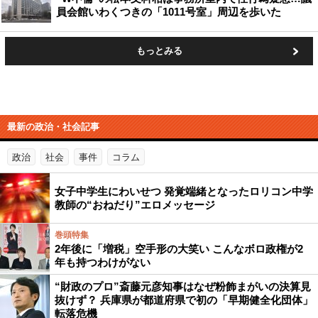
員会館いわくつきの「1011号室」周辺を歩いた
もっとみる
最新の政治・社会記事
政治
社会
事件
コラム
女子中学生にわいせつ 発覚端緒となったロリコン中学
教師の“おねだり”エロメッセージ
巻頭特集
2年後に「増税」空手形の大笑い こんなボロ政権が2
年も持つわけがない
“財政のプロ”斎藤元彦知事はなぜ粉飾まがいの決算見
抜けず？ 兵庫県が都道府県で初の「早期健全化団体」
転落危機