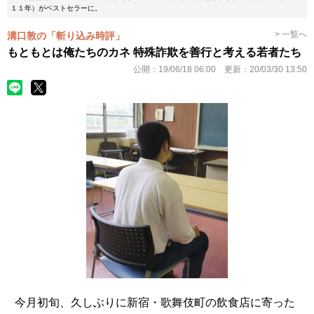
１１年）がベストセラーに。
> 一覧へ
溝口敦の「斬り込み時評」
もともとは俺たちのカネ 特殊詐欺を善行と考える若者たち
公開：
19/06/18 06:00
更新：
20/03/30 13:50
今月初旬、久しぶりに新宿・歌舞伎町の飲食店に寄った