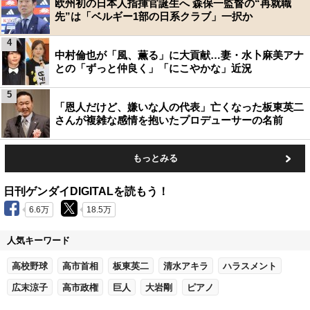
欧州初の日本人指揮官誕生へ 森保一監督の“再就職
先”は「ベルギー1部の日系クラブ」一択か
4
中村倫也が「風、薫る」に大貢献…妻・水卜麻美アナ
との「ずっと仲良く」「にこやかな」近況
5
「恩人だけど、嫌いな人の代表」亡くなった板東英二
さんが複雑な感情を抱いたプロデューサーの名前
もっとみる
日刊ゲンダイDIGITALを読もう！
6.6万
18.5万
人気キーワード
高校野球
高市首相
板東英二
清水アキラ
ハラスメント
広末涼子
高市政権
巨人
大岩剛
ピアノ