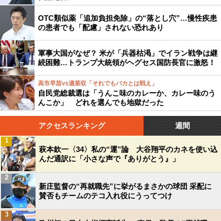
OTC類似薬「追加負担免除」の“落とし穴”…慢性疾患
の患者でも「配慮」されない恐れあり
軍事大国がなぜ？ 米が「兵器枯渇」でイラン戦争は継
続困難…トランプ大統領がヘグセス国防長官に激怒！
高市早苗vs適菜収「それでもバカとは戦え」
自民党総裁選は「うんこ味のカレーか、カレー味のう
んこか」 どれを選んでも地獄だった
アクセスランキング
週間
1
萩本欽一〈34〉私の“運”論 大谷翔平のカネを使い込
んだ通訳に「小さな声で『ありがとう』」
2
新庄監督の“再就職先”に挙がるまさかの球団 采配に
賛否もチームのテコ入れ役にうってつけ
3