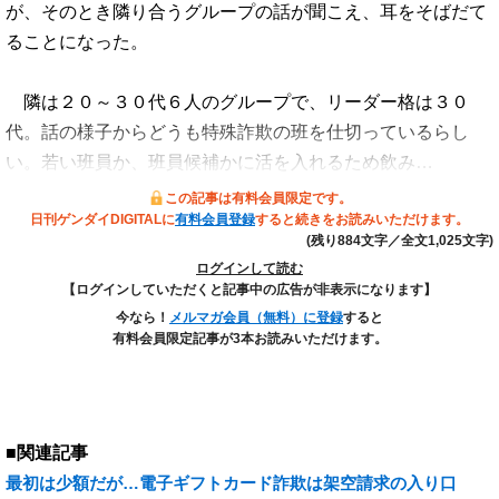
が、そのとき隣り合うグループの話が聞こえ、耳をそばだて
ることになった。
隣は２０～３０代６人のグループで、リーダー格は３０
代。話の様子からどうも特殊詐欺の班を仕切っているらし
い。若い班員か、班員候補かに活を入れるため飲み…
この記事は有料会員限定です。
日刊ゲンダイDIGITALに
有料会員登録
すると続きをお読みいただけます。
(残り884文字／全文1,025文字)
ログインして読む
【ログインしていただくと記事中の広告が非表示になります】
今なら！
メルマガ会員（無料）に登録
すると
有料会員限定記事が3本お読みいただけます。
■関連記事
最初は少額だが…電子ギフトカード詐欺は架空請求の入り口