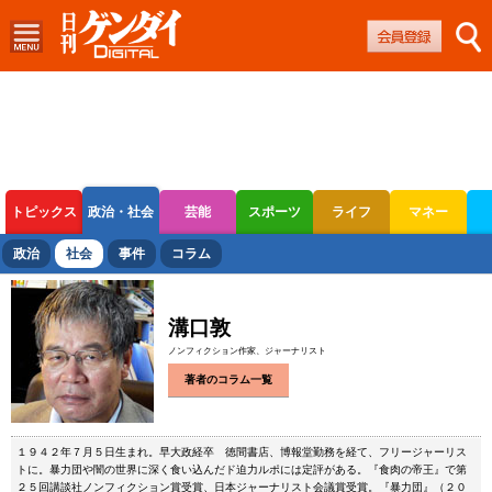
トピックス
政治・社会
芸能
スポーツ
ライフ
マネー
ボートレース
競輪
オートレース
政治
社会
事件
コラム
溝口敦
ノンフィクション作家、ジャーナリスト
著者のコラム一覧
１９４２年７月５日生まれ。早大政経卒 徳間書店、博報堂勤務を経て、フリージャーリス
トに。暴力団や闇の世界に深く食い込んだド迫力ルポには定評がある。『食肉の帝王』で第
２５回講談社ノンフィクション賞受賞、日本ジャーナリスト会議賞受賞。『暴力団』（２０