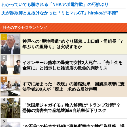
わかっていても騙される「NHKアポ電詐欺」の巧妙ぶり
夫が詐欺師と見抜けなかった「ミヒマルGT」hirokoの“不徳”
社会のアクセスランキング
1
神戸への“聖地帰還”めぐり騒然…山口組・司組長「7
年ぶりの里帰り」は実現するか
2
イオンモール熊本の爆発で女性2人死亡…「売上金を
金庫に」と指示した雑貨店の致命的判断ミス
3
すでに始まった「表現」の萎縮効果…国旗損壊罪に憲
法学者200人が「廃止」求める反対声明
4
「米国産ジャガイモ」輸入解禁は“トランプ対策”？
恐怖の病害虫で産地壊滅&自給率低下リスク
5
“W不倫”の松本文科相は事務所室内で性行為疑惑…議