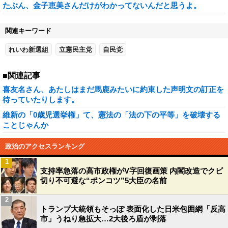
たぶん、金子恵美さんだけがわかってないんだと思うよ。
関連キーワード
れいわ新選組
立憲民主党
自民党
■関連記事
喜友名さん、あたしはまだ馬鹿みたいに約束した声明文の訂正を
待っていたりします。
維新の「0歳児選挙権」て、憲法の「法の下の平等」を破壊する
ことじゃんか
政治のアクセスランキング
1
支持率急落の高市政権がV字回復画策 内閣改造でクビ
切り不可避な“ポンコツ”5大臣の名前
2
トランプ大統領もそっぽ 表面化した日米包囲網「反高
市」うねり急拡大…2大後ろ盾が剥落