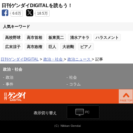
日刊ゲンダイDIGITALを読もう！
6.6万
18.5万
人気キーワード
高校野球
高市首相
板東英二
清水アキラ
ハラスメント
広末涼子
高市政権
巨人
大岩剛
ピアノ
日刊ゲンダイDIGITAL
政治・社会
政治ニュース
記事
政治・社会
政治
社会
事件
コラム
表示切り替え
（C）Nikkan Gendai