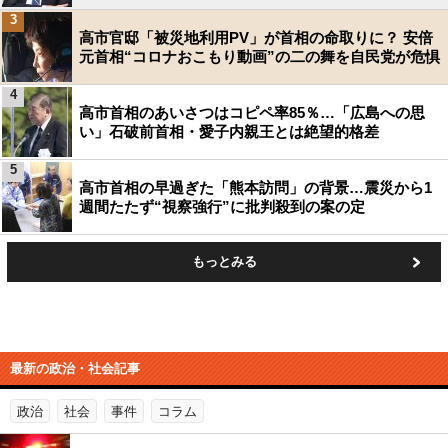
3
高市官邸「被災地利用PV」が首相の命取りに？ 安倍
元首相“コロナおこもり動画”の二の舞を自民党が危惧
4
高市首相のあいさつはコピペ率85％…「広島への思
い」石破前首相・愛子内親王とは絶望的格差
5
高市首相の早過ぎた「熊本訪問」の背景…震災から1
週間たたず“視察強行”に批判殺到の案の定
もっとみる
最新の政治・社会記事
政治
社会
事件
コラム