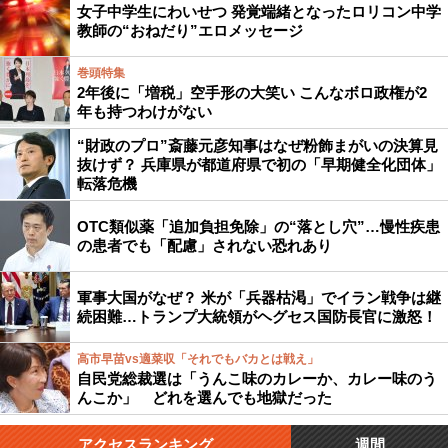
女子中学生にわいせつ 発覚端緒となったロリコン中学
教師の“おねだり”エロメッセージ
巻頭特集
2年後に「増税」空手形の大笑い こんなボロ政権が2
年も持つわけがない
“財政のプロ”斎藤元彦知事はなぜ粉飾まがいの決算見
抜けず？ 兵庫県が都道府県で初の「早期健全化団体」
転落危機
OTC類似薬「追加負担免除」の“落とし穴”…慢性疾患
の患者でも「配慮」されない恐れあり
軍事大国がなぜ？ 米が「兵器枯渇」でイラン戦争は継
続困難…トランプ大統領がヘグセス国防長官に激怒！
高市早苗vs適菜収「それでもバカとは戦え」
自民党総裁選は「うんこ味のカレーか、カレー味のう
んこか」 どれを選んでも地獄だった
アクセスランキング
週間