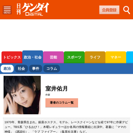
トピックス
政治・社会
芸能
スポーツ
ライフ
マネー
ボートレース
競輪
オートレース
政治
社会
事件
コラム
室井佑月
作家
著者のコラム一覧
1970年、青森県生まれ。銀座ホステス、モデル、レースクイーンなどを経て97年に作家デビ
ュー。TBS系「ひるおび！」木曜レギュラーほか各局の情報番組に出演中。著書に「ママの
神様」（講談社）、「ラブ ファイアー」（集英社文庫）など。