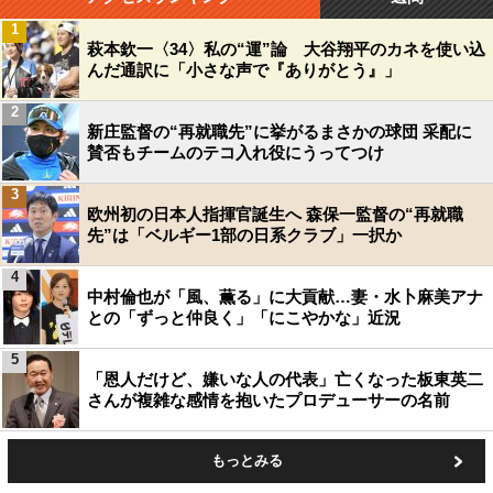
1
萩本欽一〈34〉私の“運”論 大谷翔平のカネを使い込
んだ通訳に「小さな声で『ありがとう』」
2
新庄監督の“再就職先”に挙がるまさかの球団 采配に
賛否もチームのテコ入れ役にうってつけ
3
欧州初の日本人指揮官誕生へ 森保一監督の“再就職
先”は「ベルギー1部の日系クラブ」一択か
4
中村倫也が「風、薫る」に大貢献…妻・水卜麻美アナ
との「ずっと仲良く」「にこやかな」近況
5
「恩人だけど、嫌いな人の代表」亡くなった板東英二
さんが複雑な感情を抱いたプロデューサーの名前
もっとみる