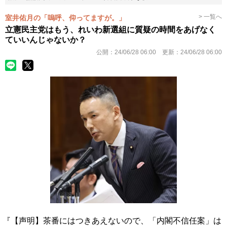
> 一覧へ
室井佑月の「嗚呼、仰ってますが。」
立憲民主党はもう、れいわ新選組に質疑の時間をあげなく
ていいんじゃないか？
公開：
24/06/28 06:00
更新：
24/06/28 06:00
『【声明】茶番にはつきあえないので、「内閣不信任案」は