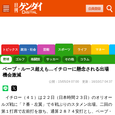
トピックス
政治・社会
芸能
スポーツ
ライフ
マネー
ボートレース
競輪
オートレース
野球
ゴルフ
格闘技
サッカー
その他
コラム
ベーブ・ルース超えも…イチローに懸念される出場
機会激減
公開：
15/05/24 07:00
更新：
16/10/17 04:37
イチロー（４１）は２２日（日本時間２３日）のオリオー
ルズ戦に「７番・左翼」で６戦ぶりのスタメン出場。二回の
第１打席で左前打を放ち、通算２８７４安打とし、ベーブ・