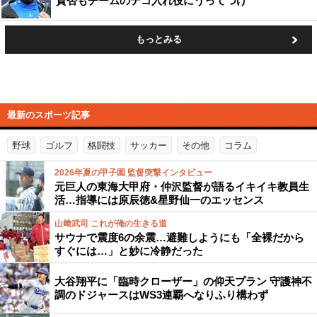
賛否もチームのテコ入れ役にうってつけ
もっとみる
最新のスポーツ記事
野球
ゴルフ
格闘技
サッカー
その他
コラム
2026年夏の甲子園 監督突撃インタビュー
元巨人の東海大甲府・仲沢監督が語るイキイキ教員生
活…指導には原辰徳&星野仙一のエッセンス
山﨑武司 これが俺の生きる道
サウナで震度6の余震…避難しようにも「全裸だから
すぐには…」と妙に冷静だった
大谷翔平に「臨時クローザー」の仰天プラン 守護神不
調のドジャースはWS3連覇へなりふり構わず