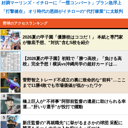
好調マーリンズ・イチローに「一塁コンバート」プラン急浮上
「打撃健在」 オリ時代の恩師がイチローの“代打稼業”に太鼓判
野球のアクセスランキング
1
2026夏の甲子園「優勝校はココだ！」 本紙と専門家
が徹底予想、“対抗”含む5校を紹介
2
【2026夏の甲子園】初戦で「勝つ高校」「負ける高
校」完全予想！横浜vs沖縄尚学の超好カードは…
3
菅野智之トレード不成立の裏に致命的な“前科”…ここ
まで11勝4敗でも市場価値が低かったワケ
4
橋上巨人が“不祥事”阿部前監督の遺産に助けられる幸
運…“肝いり選手”が投打で躍動
5
新庄監督の“再就職先”に挙がるまさかの球団 采配に