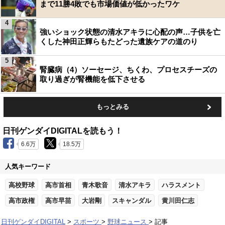
まで11勝4敗でも市場価値が低かったワケ
4
強いショック状態の清水アキラに心配の声…子供を亡
くした神田正輝らもたどった遺族ケアの道のり
5
腎臓病（4）ソーセージ、ちくわ、プロセスチーズの
取り過ぎが腎機能を低下させる
もっとみる
日刊ゲンダイDIGITALを読もう！
6.6万
18.5万
人気キーワード
高校野球
高市首相
青木歌音
清水アキラ
ハラスメント
高市政権
高市早苗
大岩剛
スキャンダル
黄川田仁志
日刊ゲンダイDIGITAL
スポーツ
野球ニュース
記事