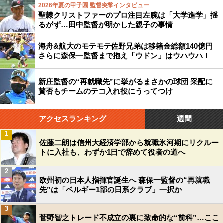
2026年夏の甲子園 監督突撃インタビュー
聖隷クリストファーのプロ注目左腕は「大学進学」揺
るがず…田中監督が明かした親子の事情
海舟&航大のモテモテ佐野兄弟は移籍金総額140億円
さらに森保一監督まで抱え「ウドン」はウハウハ！
新庄監督の“再就職先”に挙がるまさかの球団 采配に
賛否もチームのテコ入れ役にうってつけ
アクセスランキング
週間
1
佐藤二朗は信州大経済学部から就職氷河期にリクルー
トに入社も、わずか1日で辞めて役者の道へ
2
欧州初の日本人指揮官誕生へ 森保一監督の“再就職
先”は「ベルギー1部の日系クラブ」一択か
3
菅野智之トレード不成立の裏に致命的な“前科”…ここ