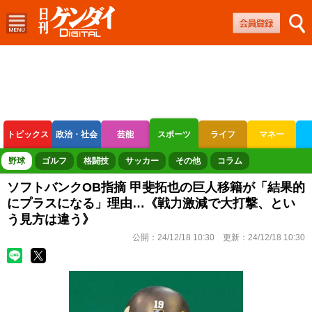
トピックス
政治・社会
芸能
スポーツ
ライフ
マネー
ボートレース
競輪
オートレース
野球
ゴルフ
格闘技
サッカー
その他
コラム
ソフトバンクOB指摘 甲斐拓也の巨人移籍が「結果的
にプラスになる」理由…《戦力激減で大打撃、とい
う見方は違う》
公開：
24/12/18 10:30
更新：
24/12/18 10:30