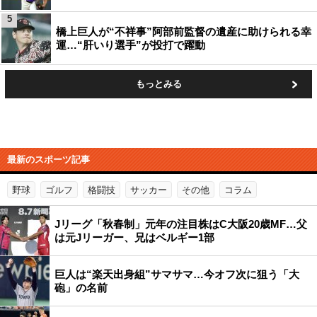
5
橋上巨人が“不祥事”阿部前監督の遺産に助けられる幸
運…“肝いり選手”が投打で躍動
もっとみる
最新のスポーツ記事
野球
ゴルフ
格闘技
サッカー
その他
コラム
Jリーグ「秋春制」元年の注目株はC大阪20歳MF…父
は元Jリーガー、兄はベルギー1部
巨人は“楽天出身組”サマサマ…今オフ次に狙う「大
砲」の名前