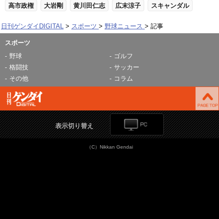
高市政権
大岩剛
黄川田仁志
広末涼子
スキャンダル
日刊ゲンダイDIGITAL
スポーツ
野球ニュース
記事
スポーツ
野球
ゴルフ
格闘技
サッカー
その他
コラム
表示切り替え
（C）Nikkan Gendai