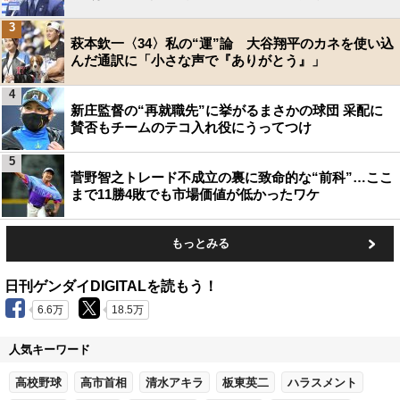
3
萩本欽一〈34〉私の“運”論 大谷翔平のカネを使い込
んだ通訳に「小さな声で『ありがとう』」
4
新庄監督の“再就職先”に挙がるまさかの球団 采配に
賛否もチームのテコ入れ役にうってつけ
5
菅野智之トレード不成立の裏に致命的な“前科”…ここ
まで11勝4敗でも市場価値が低かったワケ
もっとみる
日刊ゲンダイDIGITALを読もう！
6.6万
18.5万
人気キーワード
高校野球
高市首相
清水アキラ
板東英二
ハラスメント