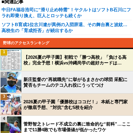
■関連記事
中日FA福谷浩司に“滑り止め特需”！ヤクルトはソフトB石川にフ
ラれ即乗り換え、巨人とロッテも続くか
ソフトB育成1位古川遼が異例の入団辞退、その舞台裏と波紋…
高校生の「育成拒否」が続出するか
野球のアクセスランキング
1
【2026夏の甲子園】初戦で「勝つ高校」「負ける高
校」完全予想！横浜vs沖縄尚学の超好カードは…
2
新庄監督の“再就職先”に挙がるまさかの球団 采配に
賛否もチームのテコ入れ役にうってつけ
3
2026夏の甲子園「優勝校はココだ！」 本紙と専門家
が徹底予想、“対抗”含む5校を紹介
4
菅野智之トレード不成立の裏に致命的な“前科”…ここ
まで11勝4敗でも市場価値が低かったワケ