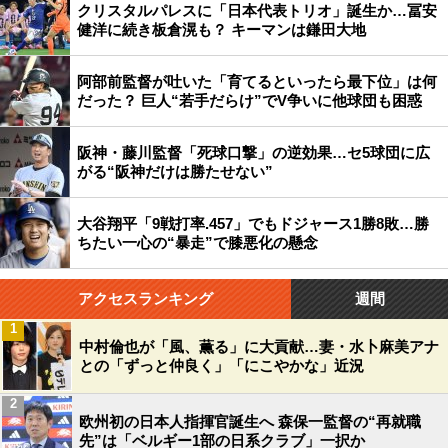
クリスタルパレスに「日本代表トリオ」誕生か…冨安
健洋に続き板倉滉も？ キーマンは鎌田大地
阿部前監督が吐いた「育てるといったら最下位」は何
だった？ 巨人“若手だらけ”でV争いに他球団も困惑
阪神・藤川監督「死球口撃」の逆効果…セ5球団に広
がる“阪神だけは勝たせない”
大谷翔平「9戦打率.457」でもドジャース1勝8敗…勝
ちたい一心の“暴走”で膝悪化の懸念
アクセスランキング
週間
1
中村倫也が「風、薫る」に大貢献…妻・水卜麻美アナ
との「ずっと仲良く」「にこやかな」近況
2
欧州初の日本人指揮官誕生へ 森保一監督の“再就職
先”は「ベルギー1部の日系クラブ」一択か