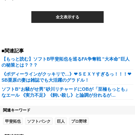
全文表示する
■関連記事
【もっと読む】ソフトB甲斐拓也を巡るFA争奪戦 “大本命”巨人
の秘策とは？？？
《ボディーラインがクッキリで…》❤ＳＥＸＹすぎるっ！！！❤
SB栗原の妻は雑誌でも大活躍のグラドル！
ソフトB“お騒がせ男”砂川リチャードにOBが「至極もっとも」
なエール 《実力不足》《飼い殺し》と論調が分れるが…
関連キーワード
甲斐拓也
ソフトバンク
巨人
プロ野球