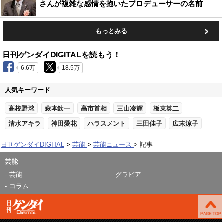
さんが複雑な感情を抱いたプロデューサーの名前
もっとみる
日刊ゲンダイDIGITALを読もう！
6.6万
18.5万
人気キーワード
高校野球
萩本欽一
高市首相
三山凌輝
板東英二
清水アキラ
神田愛花
ハラスメント
三田佳子
広末涼子
日刊ゲンダイDIGITAL
芸能
芸能ニュース
記事
芸能
芸能
グラビア
コラム