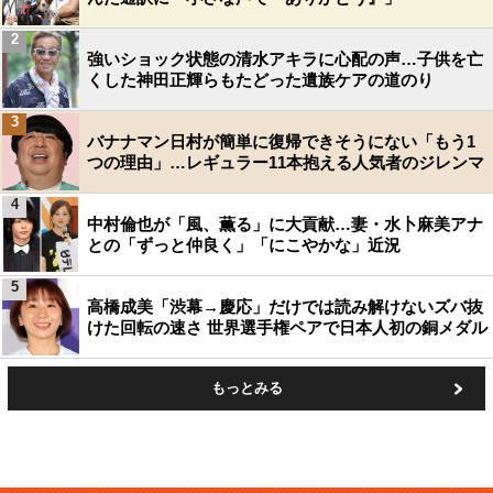
2
強いショック状態の清水アキラに心配の声…子供を亡
くした神田正輝らもたどった遺族ケアの道のり
3
バナナマン日村が簡単に復帰できそうにない「もう1
つの理由」…レギュラー11本抱える人気者のジレンマ
4
中村倫也が「風、薫る」に大貢献…妻・水卜麻美アナ
との「ずっと仲良く」「にこやかな」近況
5
高橋成美「渋幕→慶応」だけでは読み解けないズバ抜
けた回転の速さ 世界選手権ペアで日本人初の銅メダル
もっとみる