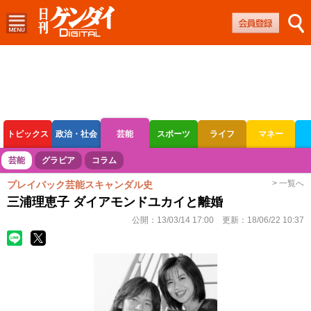
トピックス
政治・社会
芸能
スポーツ
ライフ
マネー
ボートレース
競輪
オートレース
芸能
グラビア
コラム
> 一覧へ
プレイバック芸能スキャンダル史
三浦理恵子 ダイアモンドユカイと離婚
公開：
13/03/14 17:00
更新：
18/06/22 10:37