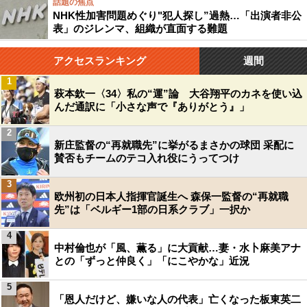
話題の焦点
NHK性加害問題めぐり"犯人探し”過熱…「出演者非公
表」のジレンマ、組織が直面する難題
アクセスランキング
週間
1
萩本欽一〈34〉私の“運”論 大谷翔平のカネを使い込
んだ通訳に「小さな声で『ありがとう』」
2
新庄監督の“再就職先”に挙がるまさかの球団 采配に
賛否もチームのテコ入れ役にうってつけ
3
欧州初の日本人指揮官誕生へ 森保一監督の“再就職
先”は「ベルギー1部の日系クラブ」一択か
4
中村倫也が「風、薫る」に大貢献…妻・水卜麻美アナ
との「ずっと仲良く」「にこやかな」近況
5
「恩人だけど、嫌いな人の代表」亡くなった板東英二