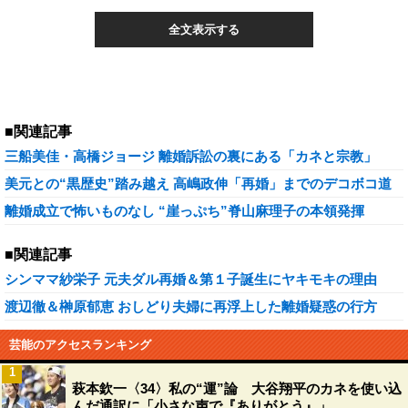
全文表示する
■関連記事
三船美佳・高橋ジョージ 離婚訴訟の裏にある「カネと宗教」
美元との“黒歴史”踏み越え 高嶋政伸「再婚」までのデコボコ道
離婚成立で怖いものなし “崖っぷち”脊山麻理子の本領発揮
■関連記事
シンママ紗栄子 元夫ダル再婚＆第１子誕生にヤキモキの理由
渡辺徹＆榊原郁恵 おしどり夫婦に再浮上した離婚疑惑の行方
芸能のアクセスランキング
1
萩本欽一〈34〉私の“運”論 大谷翔平のカネを使い込
んだ通訳に「小さな声で『ありがとう』」