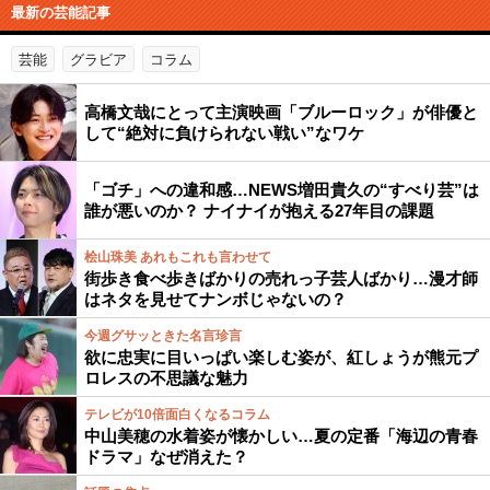
最新の芸能記事
芸能
グラビア
コラム
高橋文哉にとって主演映画「ブルーロック」が俳優と
して“絶対に負けられない戦い”なワケ
「ゴチ」への違和感…NEWS増田貴久の“すべり芸”は
誰が悪いのか？ ナイナイが抱える27年目の課題
桧山珠美 あれもこれも言わせて
街歩き食べ歩きばかりの売れっ子芸人ばかり…漫才師
はネタを見せてナンボじゃないの？
今週グサッときた名言珍言
欲に忠実に目いっぱい楽しむ姿が、紅しょうが熊元プ
ロレスの不思議な魅力
テレビが10倍面白くなるコラム
中山美穂の水着姿が懐かしい…夏の定番「海辺の青春
ドラマ」なぜ消えた？