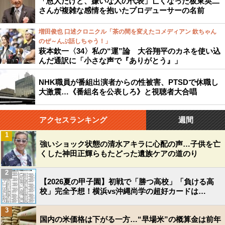
「恩人だけど、嫌いな人の代表」亡くなった板東英二
さんが複雑な感情を抱いたプロデューサーの名前
増田俊也 口述クロニクル「茶の間を変えたコメディアン 欽ちゃん
のぜ～んぶ話しちゃう！」
萩本欽一〈34〉私の“運”論 大谷翔平のカネを使い込
んだ通訳に「小さな声で『ありがとう』」
NHK職員が番組出演者からの性被害、PTSDで休職し
大激震…《番組名を公表しろ》と視聴者大合唱
アクセスランキング
週間
1
強いショック状態の清水アキラに心配の声…子供を亡
くした神田正輝らもたどった遺族ケアの道のり
2
【2026夏の甲子園】初戦で「勝つ高校」「負ける高
校」完全予想！横浜vs沖縄尚学の超好カードは…
3
国内の米価格は下がる一方…“早場米”の概算金は前年