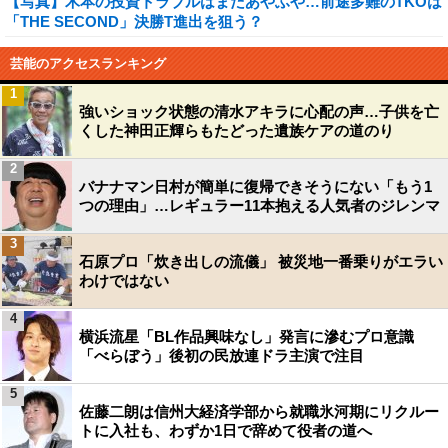
【写真】木本の投資トラブルはまだあやふや…前途多難のTKOは
「THE SECOND」決勝T進出を狙う？
芸能のアクセスランキング
1
強いショック状態の清水アキラに心配の声…子供を亡
くした神田正輝らもたどった遺族ケアの道のり
2
バナナマン日村が簡単に復帰できそうにない「もう1
つの理由」…レギュラー11本抱える人気者のジレンマ
3
石原プロ「炊き出しの流儀」 被災地一番乗りがエラい
わけではない
4
横浜流星「BL作品興味なし」発言に滲むプロ意識
「べらぼう」後初の民放連ドラ主演で注目
5
佐藤二朗は信州大経済学部から就職氷河期にリクルー
トに入社も、わずか1日で辞めて役者の道へ