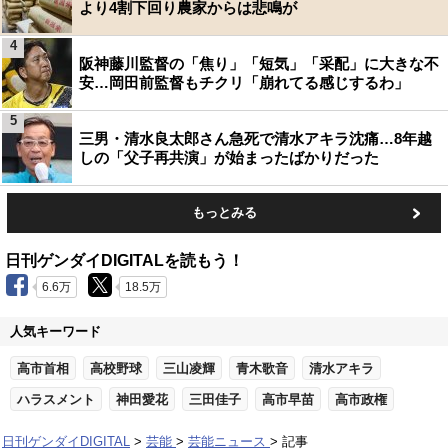
より4割下回り農家からは悲鳴が
4
阪神藤川監督の「焦り」「短気」「采配」に大きな不
安…岡田前監督もチクリ「崩れてる感じするわ」
5
三男・清水良太郎さん急死で清水アキラ沈痛…8年越
しの「父子再共演」が始まったばかりだった
もっとみる
日刊ゲンダイDIGITALを読もう！
6.6万
18.5万
人気キーワード
高市首相
高校野球
三山凌輝
青木歌音
清水アキラ
ハラスメント
神田愛花
三田佳子
高市早苗
高市政権
日刊ゲンダイDIGITAL
芸能
芸能ニュース
記事