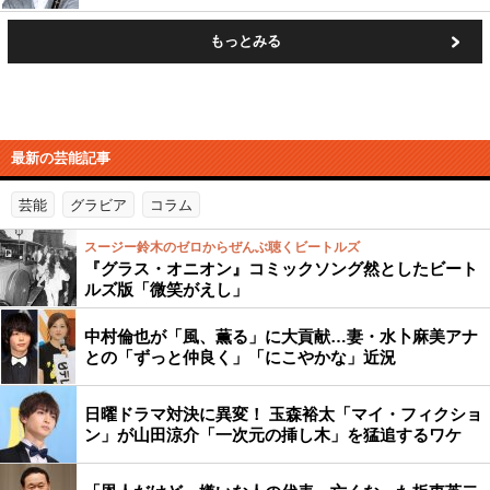
もっとみる
最新の芸能記事
芸能
グラビア
コラム
スージー鈴木のゼロからぜんぶ聴くビートルズ
『グラス・オニオン』コミックソング然としたビート
ルズ版「微笑がえし」
中村倫也が「風、薫る」に大貢献…妻・水卜麻美アナ
との「ずっと仲良く」「にこやかな」近況
日曜ドラマ対決に異変！ 玉森裕太「マイ・フィクショ
ン」が山田涼介「一次元の挿し木」を猛追するワケ