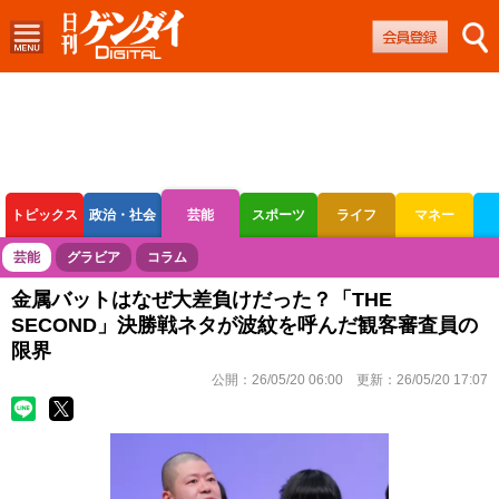
トピックス
政治・社会
芸能
スポーツ
ライフ
マネー
ボートレース
競輪
オートレース
芸能
グラビア
コラム
金属バットはなぜ大差負けだった？「THE
SECOND」決勝戦ネタが波紋を呼んだ観客審査員の
限界
公開：
26/05/20 06:00
更新：
26/05/20 17:07