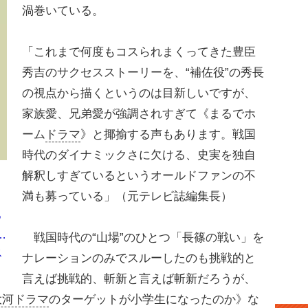
渦巻いている。
「これまで何度もコスられまくってきた豊臣
秀吉のサクセスストーリーを、“補佐役”の秀長
の視点から描くというのは目新しいですが、
家族愛、兄弟愛が強調されすぎて《まるでホ
ーム
ドラマ
》と揶揄する声もあります。戦国
時代のダイナミックさに欠ける、史実を独自
解釈しすぎているというオールドファンの不
満も募っている」（元テレビ誌編集長）
つ
…
戦国時代の“山場”のひとつ「長篠の戦い」を
ス
ナレーションのみでスルーしたのも挑戦的と
言えば挑戦的、斬新と言えば斬新だろうが、
大河ドラマ
のターゲットが小学生になったのか》な