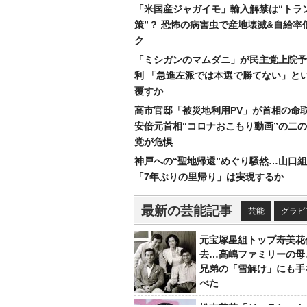
「米国産ジャガイモ」輸入解禁は“トラ
策”？ 恐怖の病害虫で産地壊滅&自給率
ク
「ミシガンのマムダニ」が民主党上院予
利 「急進左派では本選で勝てない」と
覆すか
高市官邸「被災地利用PV」が首相の命
安倍元首相“コロナおこもり動画”の二
党が危惧
神戸への“聖地帰還”めぐり騒然…山口
「7年ぶりの里帰り」は実現するか
最新の芸能記事
芸能
グラビ
元宝塚星組トップ寿美花
去…高嶋ファミリーの母
兄弟の「雪解け」にも手
べた