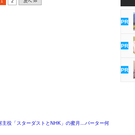
1
2
次へ
>>
PR
PR
PR
河主役「スターダストとNHK」の蜜月…バーター何