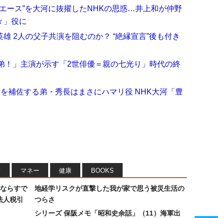
代エース”を大河に抜擢したNHKの思惑…井上和が仲野
々」役に
雄 2人の父子共演を阻むのか？ “絶縁宣言”後も付き
弟！」主演が示す「2世俳優＝親の七光り」時代の終
吉を補佐する弟・秀長はまさにハマリ役 NHK大河「豊
フ
マネー
健康
BOOKS
ならすで
地経学リスクが直撃した我が家で思う被災生活の
法人税引
つらさ
シリーズ 保阪メモ「昭和史余話」（11）海軍出