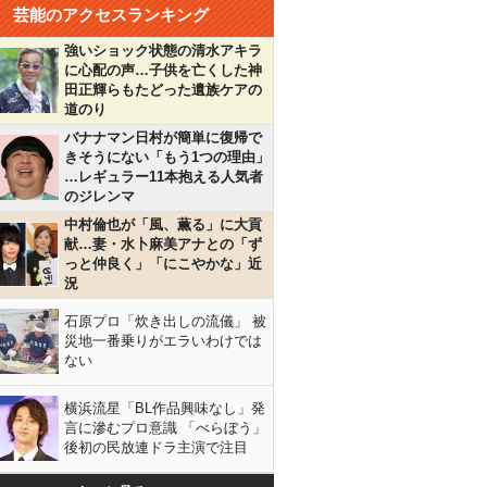
芸能のアクセスランキング
強いショック状態の清水アキラ
に心配の声…子供を亡くした神
田正輝らもたどった遺族ケアの
道のり
バナナマン日村が簡単に復帰で
きそうにない「もう1つの理由」
…レギュラー11本抱える人気者
のジレンマ
中村倫也が「風、薫る」に大貢
献…妻・水卜麻美アナとの「ず
っと仲良く」「にこやかな」近
況
石原プロ「炊き出しの流儀」 被
災地一番乗りがエラいわけでは
ない
横浜流星「BL作品興味なし」発
言に滲むプロ意識 「べらぼう」
後初の民放連ドラ主演で注目