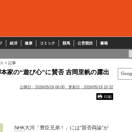
フ
経済
健康
コミック
競馬
公営競技
書籍
ス
記事
脚本家の“遊び心”に賛否 吉岡里帆の露出
公開日：
2026/05/19 06:00
更新日：
2026/05/19 10:32
印刷
NHK
大河「豊臣兄弟！」には“賛否両論”が