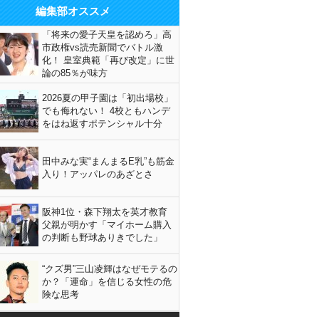
編集部オススメ
「将来の愛子天皇を認めろ」高
市政権vs読売新聞でバトル激
化！ 皇室典範「再び改定」に世
論の85％が味方
2026夏の甲子園は「初出場校」
でも侮れない！ 4校ともハンデ
をはね返すポテンシャル十分
田中みな実“まんまるE乳”も筋金
入り！アッパレのあざとさ
阪神1位・森下翔太を英才教育
父親が明かす「マイホーム購入
の判断も野球ありきでした」
“クズ男”三山凌輝はなぜモテるの
か？「運命」を信じる女性の危
険な思考