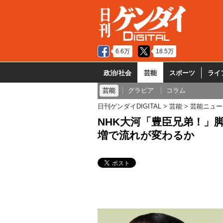
6.6万
18.5万
政治/社会
芸能
スポーツ
ライ
芸能
グラビア
コラム
日刊ゲンダイDIGITAL
芸能
芸能ニュー
NHK大河「豊臣兄弟！」
増で流れが変わるか