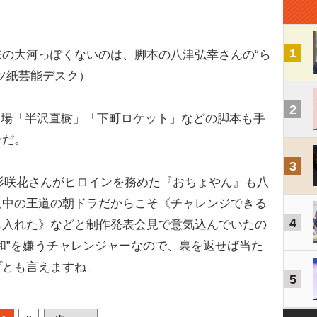
1
の大河っぽくないのは、脚本の八津弘幸さんの“ら
ツ紙芸能デスク）
2
劇場「半沢直樹」「下町ロケット」などの脚本も手
ーだ。
3
杉咲花
さんがヒロインを務めた『おちょやん』も八
道中の王道の朝ドラだからこそ《チャレンジできる
4
も入れた》などと制作発表会見で意気込んでいたの
和”を嫌うチャレンジャーなので、裏を返せば当た
プとも言えますね」
5