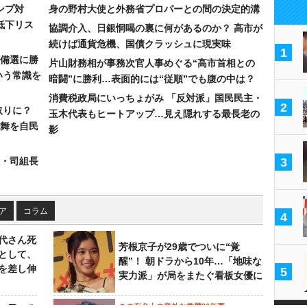
ンプ対
身の野村大使と外務省プロパーとの間の決定的溝
低下リス
協調介入、日銀恫喝の裏に何があるのか？ 高市が
続けば通貨危機、国債クラッシュに現実味
1
備選に勝
片山財務相が事務次官人事めぐる“高市首相との
いう常識を
暗闘”に勝利…表面的には“従順”でも腹の中は？
消費税政局にいっちょがみ 「反対派」国民民主・
2
取りに？
玉木代表もヒートアップ…見え隠れする最長老の
の舞を自民
影
組・司組長
3
ア
コラム
4
代さん死
芳根京子が29歳でついに“覚
として、
醒”！ 朝ドラから10年…「地味な
を差し伸
5
実力派」が局をまたぐ看板女優に
この有名人の意外な学歴26年夏