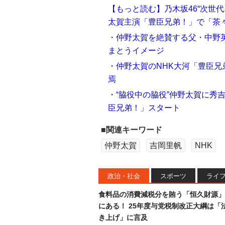
【もっと読む】乃木坂46“次世
太賀主演「豊臣兄弟！」で「茶
・仲野太賀を絶賛する父・中野英
まとうイメージ
・仲野太賀のNHK大河「豊臣兄
焉
・“脇役中の脇役”仲野太賀に秀
臣兄弟！」スタート
■関連キーワード
仲野太賀
吉岡里帆
NHK
政治・社会
スポーツ
ライ
食料品の消費減税分を賄う「恒久財源」
にある！ 25年度与党税制改正大綱は「
き上げ」に言及