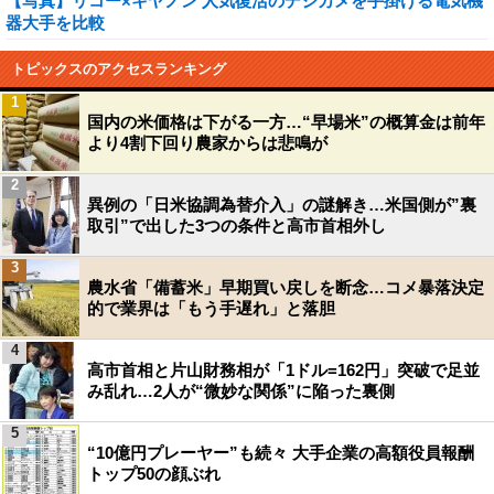
【写真】リコー×キヤノン 人気復活のデジカメを手掛ける電気機
器大手を比較
トピックスのアクセスランキング
1
国内の米価格は下がる一方…“早場米”の概算金は前年
より4割下回り農家からは悲鳴が
2
異例の「日米協調為替介入」の謎解き…米国側が”裏
取引”で出した3つの条件と高市首相外し
3
農水省「備蓄米」早期買い戻しを断念…コメ暴落決定
的で業界は「もう手遅れ」と落胆
4
高市首相と片山財務相が「1ドル=162円」突破で足並
み乱れ…2人が“微妙な関係”に陥った裏側
5
“10億円プレーヤー”も続々 大手企業の高額役員報酬
トップ50の顔ぶれ