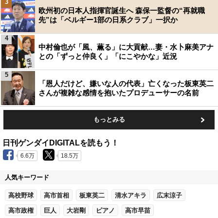
3
欧州初の日本人指揮官誕生へ 森保一監督の“再就職
先”は「ベルギー1部の日系クラブ」一択か
4
中村倫也が「風、薫る」に大貢献…妻・水卜麻美アナ
との「ずっと仲良く」「にこやかな」近況
5
「恩人だけど、嫌いな人の代表」亡くなった板東英二
さんが複雑な感情を抱いたプロデューサーの名前
もっとみる
日刊ゲンダイDIGITALを読もう！
6.6万
18.5万
人気キーワード
高校野球
高市首相
板東英二
清水アキラ
広末涼子
高市政権
巨人
大岩剛
ピアノ
高市早苗