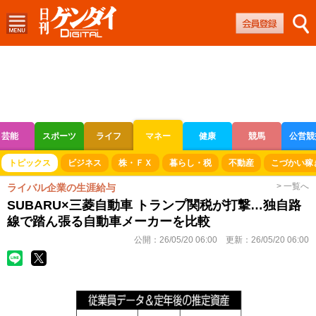
芸能
スポーツ
ライフ
マネー
健康
競馬
公営競
ボートレース
競輪
オートレース
トピックス
ビジネス
株・ＦＸ
暮らし・税
不動産
こづかい稼
> 一覧へ
ライバル企業の生涯給与
SUBARU×三菱自動車 トランプ関税が打撃…独自路
線で踏ん張る自動車メーカーを比較
公開：
26/05/20 06:00
更新：
26/05/20 06:00