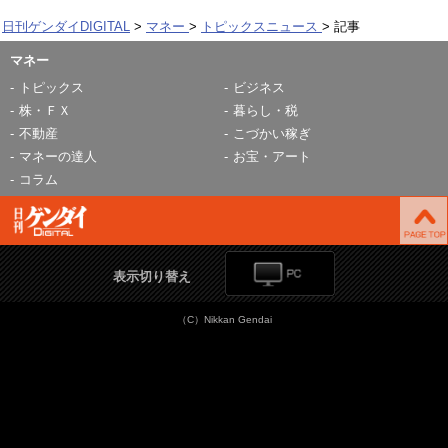
日刊ゲンダイDIGITAL
マネー
トピックスニュース
記事
マネー
トピックス
ビジネス
株・ＦＸ
暮らし・税
不動産
こづかい稼ぎ
マネーの達人
お宝・アート
コラム
表示切り替え
（C）Nikkan Gendai