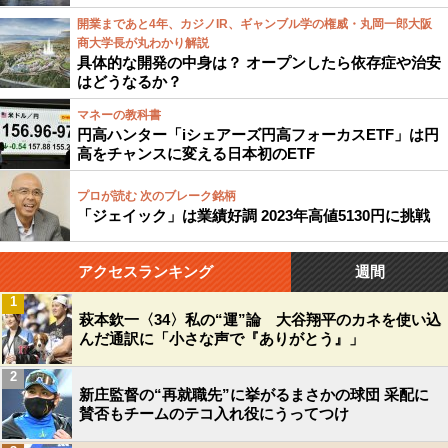
開業まであと4年、カジノIR、ギャンブル学の権威・丸岡一郎大阪
商大学長が丸わかり解説
具体的な開発の中身は？ オープンしたら依存症や治安
はどうなるか？
マネーの教科書
円高ハンター「iシェアーズ円高フォーカスETF」は円
高をチャンスに変える日本初のETF
プロが読む 次のブレーク銘柄
「ジェイック」は業績好調 2023年高値5130円に挑戦
アクセスランキング
週間
1
萩本欽一〈34〉私の“運”論 大谷翔平のカネを使い込
んだ通訳に「小さな声で『ありがとう』」
2
新庄監督の“再就職先”に挙がるまさかの球団 采配に
賛否もチームのテコ入れ役にうってつけ