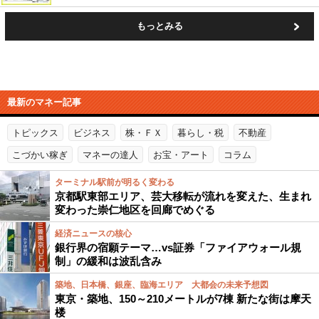
もっとみる
最新のマネー記事
トピックス
ビジネス
株・ＦＸ
暮らし・税
不動産
こづかい稼ぎ
マネーの達人
お宝・アート
コラム
ターミナル駅前が明るく変わる
京都駅東部エリア、芸大移転が流れを変えた、生まれ
変わった崇仁地区を回廊でめぐる
経済ニュースの核心
銀行界の宿願テーマ…vs証券「ファイアウォール規
制」の緩和は波乱含み
築地、日本橋、銀座、臨海エリア 大都会の未来予想図
東京・築地、150～210メートルが7棟 新たな街は摩天
楼