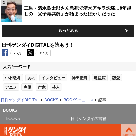
5
三男・清水良太郎さん急死で清水アキラ沈痛…8年越
しの「父子再共演」が始まったばかりだった
もっとみる
日刊ゲンダイDIGITALを読もう！
6.6万
18.5万
人気キーワード
中村敬斗
あの
インタビュー
神田正輝
竜星涼
恋愛
アニメ
声優
作家
芸人
日刊ゲンダイDIGITAL
BOOKS
BOOKSニュース
記事
BOOKS
BOOKS
日刊ゲンダイの書籍