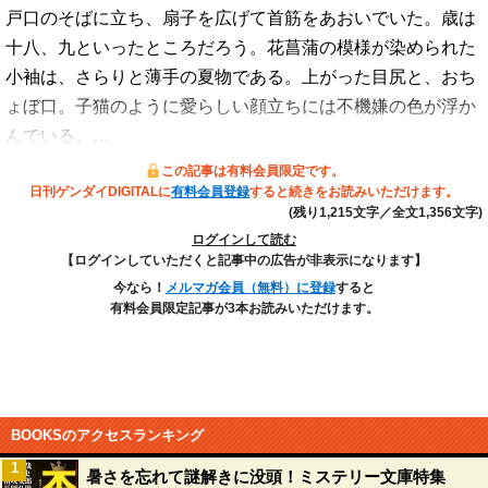
戸口のそばに立ち、扇子を広げて首筋をあおいでいた。歳は
十八、九といったところだろう。花菖蒲の模様が染められた
小袖は、さらりと薄手の夏物である。上がった目尻と、おち
ょぼ口。子猫のように愛らしい顔立ちには不機嫌の色が浮か
んでいる。…
この記事は有料会員限定です。
日刊ゲンダイDIGITALに
有料会員登録
すると続きをお読みいただけます。
(残り1,215文字／全文1,356文字)
ログインして読む
【ログインしていただくと記事中の広告が非表示になります】
今なら！
メルマガ会員（無料）に登録
すると
有料会員限定記事が3本お読みいただけます。
BOOKSのアクセスランキング
1
暑さを忘れて謎解きに没頭！ミステリー文庫特集