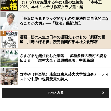
（3）プロが厳選する年に1度の短編集 「本格王
2026」本格ミステリ作家クラブ選・編
2
「身近にあるドラッグ的なものや脱法性に自覚的にな
ることが大切」──「脱法」磯部涼氏
3
漫画一筋の人生は日本の漫画史そのもの「劇画の巨
星 川崎のぼる伝」読売新聞西部本社文化部著
4
さまざまな無住化した集落──多種多様の廃村の姿を
伝える 「廃村大全」浅原昭生著、中田薫編
5
コ本や（神楽坂）店主は東京芸大大学院出身アーティ
ストで中原中也賞受賞の詩人
もっとみる