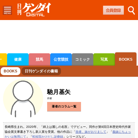
ー
健康
競馬
公営競技
コミック
写真
BOOKS
ボートレース
競輪
オートレース
BOOKS
日刊ゲンダイの書籍
馳月基矢
作家
著者のコラム一覧
長崎県生まれ。2020年、「姉上は麗しの名医」でデビュー。同作が第9回日本歴史時代作家
協会賞文庫書き下ろし新人賞を受賞。他の作品に「
拙者、妹がおりまして
」「
義妹にちょっ
かいは無用にて
」「
蛇杖院かけだし診療録
」シリーズなど。