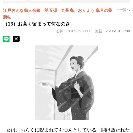
> 一覧へ
江戸おんな職人余録 第五弾 九州庵、おりょう 皐月の薬
膳帖
（13）お高く留まって何なのさ
公開：
26/05/19 17:00
更新：
26/05/19 17:00
女は、おらくに睨まれてもつんとしている。開け放たれた