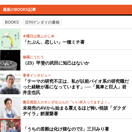
最新のBOOKS記事
BOOKS
日刊ゲンダイの書籍
木曜日は夜ふかし本
「たぶん、恋しい」一穂ミチ著
修羅にうたう
（23）甲斐の武田に知己はないか
著者インタビュー
「テーマの研究不正は、私が以前バイオ系の研究職だ
った経験が基になっています」──「風車と巨人」岩
井圭也氏
書店員芸人カモシダせぶんの「いい本入ってますよ！」
未発売のAVから始まる震えるほど怖い怪談「ダクダ
デイラ」餠屋䖸著
「うちの若殿は化け猫なので2」三川みり著