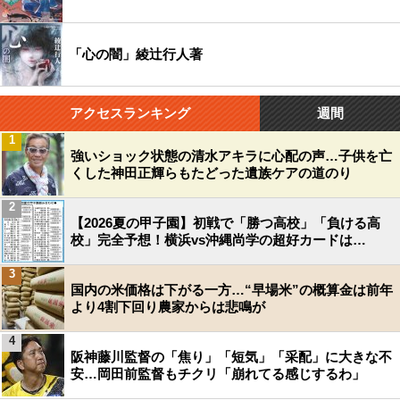
「心の闇」綾辻行人著
アクセスランキング
週間
1
強いショック状態の清水アキラに心配の声…子供を亡
くした神田正輝らもたどった遺族ケアの道のり
2
【2026夏の甲子園】初戦で「勝つ高校」「負ける高
校」完全予想！横浜vs沖縄尚学の超好カードは…
3
国内の米価格は下がる一方…“早場米”の概算金は前年
より4割下回り農家からは悲鳴が
4
阪神藤川監督の「焦り」「短気」「采配」に大きな不
安…岡田前監督もチクリ「崩れてる感じするわ」