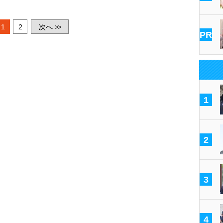
1
2
次へ
>>
PR
1
2
3
4