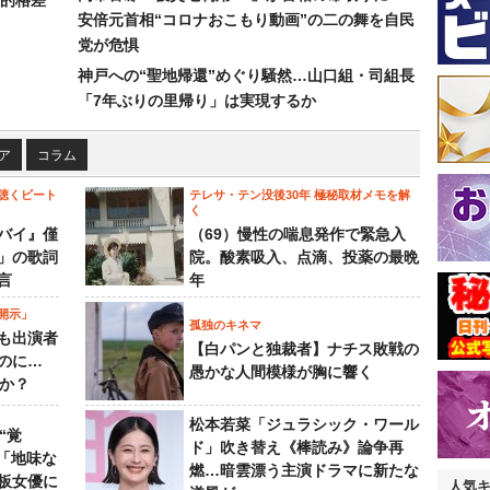
的格差
安倍元首相“コロナおこもり動画”の二の舞を自民
党が危惧
神戸への“聖地帰還”めぐり騒然…山口組・司組長
「7年ぶりの里帰り」は実現するか
ア
コラム
聴くビート
テレサ・テン没後30年 極秘取材メモを解
く
バイ』僅
（69）慢性の喘息発作で緊急入
」の歌詞
院。酸素吸入、点滴、投薬の最晩
言
年
開示」
孤独のキネマ
も出演者
【白パンと独裁者】ナチス敗戦の
のに…
愚かな人間模様が胸に響く
すか？
松本若菜「ジュラシック・ワール
“覚
ド」吹き替え《棒読み》論争再
…「地味な
燃…暗雲漂う主演ドラマに新たな
板女優に
人気