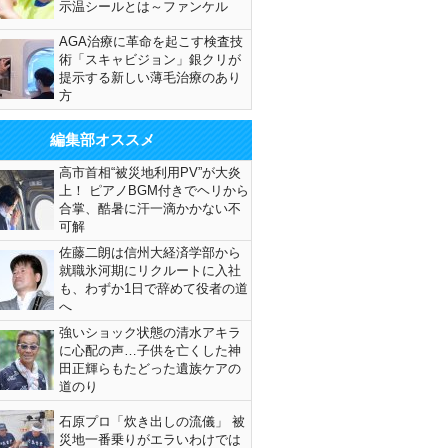
示温シールとは～ファンケル
AGA治療に革命を起こす検査技
術「スキャビジョン」銀クリが
提示する新しい薄毛治療のあり
方
編集部オススメ
高市首相“被災地利用PV”が大炎
上！ ピアノBGM付きでヘリから
合掌、酷暑に汗一滴かかない不
可解
佐藤二朗は信州大経済学部から
就職氷河期にリクルートに入社
も、わずか1日で辞めて役者の道
へ
強いショック状態の清水アキラ
に心配の声…子供を亡くした神
田正輝らもたどった遺族ケアの
道のり
石原プロ「炊き出しの流儀」 被
災地一番乗りがエラいわけでは