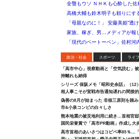
全聾もウソ ＮＨＫも心酔した
高橋大輔も鈴木明子も頼りにする
「母親なのに！」 安藤美姫“透
家族、稼ぎ、男…メディアが報じ
「現代のベートーベン」佐村河
政治・社会
スポーツ
ライ
「高市中心」視察動画と「空気読む」被
持離れも納得
シリーズ 保阪メモ「昭和史余話」（12
相人事こそが宣戦布告通知遅れの間接的
偽善の8月が始まった 非核三原則を踏
市&小泉コンビの白々しさ
熊本地震の被災地利用に続き…首相官邸
国民栄誉賞で「高市PR動画」作成し大
高市首相のあいさつはコピペ率85％…