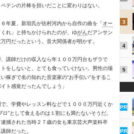
、ペテンの片棒を担いだことに変わりはない。
3
６年夏、新垣氏が佐村河内から自作の曲を「
オー
てくれ」と持ちかけられたのが、ゆ
がん
だアンサン
数万円だったという。音大関係者が明かす。
4
が、講師だけの収入なら年１００万円台もザラで
イトをしないと、とても食っていけない。男性の場
5
い稼ぎで名の知れた音楽家の“お手伝い”をするこ
バイト感覚だったんでしょう」
で、学費やレッスン料などで１０００万円近くか
PR
プロ”として食えるのは１割にも満たないそうだ。
逮捕された当時２７歳の女も東京芸大声楽科卒
PR
る講師だった。