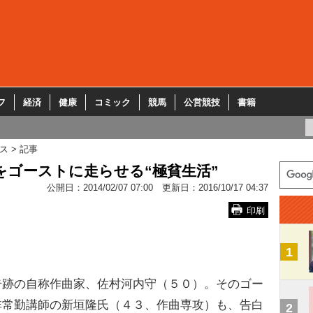
フ
経済
健康
コミック
競馬
公営競技
書籍
ス
記事
をゴーストに走らせる“極貧生活”
公開日：
2014/02/07 07:00
更新日：
2016/10/17 04:37
印刷
1
跡の自称作曲家、佐村河内守（５０）。そのゴー
非常勤講師の新垣隆氏（４３、作曲専攻）も、告白
2