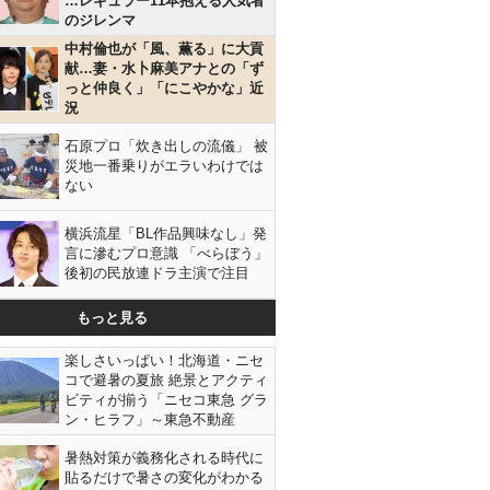
…レギュラー11本抱える人気者
のジレンマ
中村倫也が「風、薫る」に大貢
献…妻・水卜麻美アナとの「ず
っと仲良く」「にこやかな」近
況
石原プロ「炊き出しの流儀」 被
災地一番乗りがエラいわけでは
ない
横浜流星「BL作品興味なし」発
言に滲むプロ意識 「べらぼう」
後初の民放連ドラ主演で注目
もっと見る
楽しさいっぱい！北海道・ニセ
コで避暑の夏旅 絶景とアクティ
ビティが揃う「ニセコ東急 グラ
ン・ヒラフ」～東急不動産
暑熱対策が義務化される時代に
貼るだけで暑さの変化がわかる