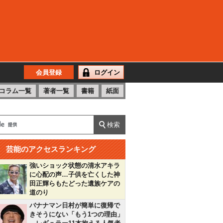
会員登録
ログイン
コラム一覧
著者一覧
書籍
紙面
芸能のアクセスランキング
強いショック状態の清水アキラ
に心配の声…子供を亡くした神
田正輝らもたどった遺族ケアの
道のり
バナナマン日村が簡単に復帰で
きそうにない「もう1つの理由」