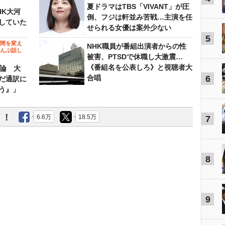
ビ
夏ドラマはTBS「VIVANT」が圧
HK大河
倒、フジは軒並み苦戦…主演を任
していた
せられる女優は案外少ない
5
の間を変え
NHK職員が番組出演者からの性
～んぶ話し
被害、PTSDで休職し大激震…
《番組名を公表しろ》と視聴者大
”論 大
合唱
6
だ通訳に
う』」
う！
6.6万
18.5万
7
8
9