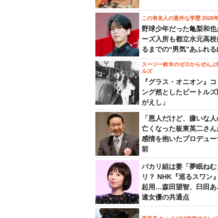
この有名人の意外な学歴 2026
野球少年だった亀梨和也
ーズ入所も都立水元高校
るまでの“男気”あふれる
スージー鈴木のゼロからぜんぶ
ルズ
『グラス・オニオン』コ
ング然としたビートルズ
がえし」
「恩人だけど、嫌いな人
亡くなった板東英二さん
感情を抱いたプロデュー
前
バカリ組は妻「夢眠ねむ
リ？ NHK『巡るスワン
起用…森田望智、臼田あ
連女優の共通点