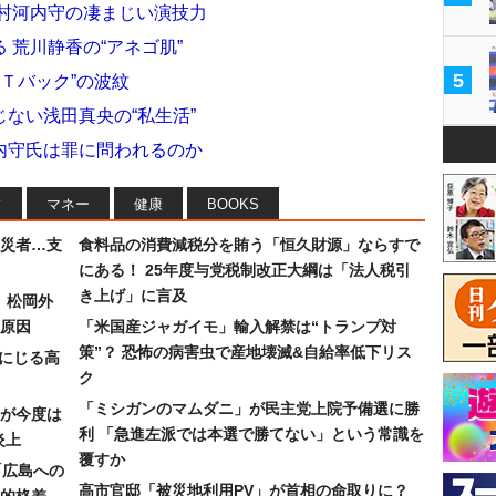
佐村河内守の凄まじい演技力
 荒川静香の“アネゴ肌”
5
けＴバック”の波紋
ない浅田真央の“私生活”
内守氏は罪に問われるのか
フ
マネー
健康
BOOKS
災者…支
食料品の消費減税分を賄う「恒久財源」ならすで
にある！ 25年度与党税制改正大綱は「法人税引
き上げ」に言及
）松岡外
原因
「米国産ジャガイモ」輸入解禁は“トランプ対
策”？ 恐怖の病害虫で産地壊滅&自給率低下リス
みにじる高
ク
「ミシガンのマムダニ」が民主党上院予備選に勝
が今度は
利 「急進左派では本選で勝てない」という常識を
炎上
覆すか
「広島への
高市官邸「被災地利用PV」が首相の命取りに？