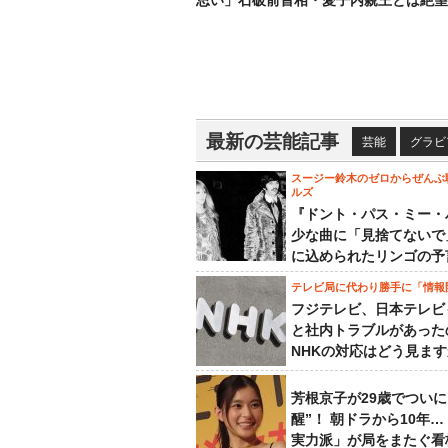
思い」石破前首相・愛子内親王とは絶望
最新の芸能記事
芸能
グラビ
スージー鈴木のゼロからぜんぶ
ルズ
『ドント・パス・ミー・
少な曲に「見捨てないで
に込められたリンゴの予
テレビ局に代わり勝手に「情報
フジテレビ、日本テレビ
と社内トラブルがあった
NHKの対応はどう見ま
芳根京子が29歳でついに
醒”！ 朝ドラから10年
実力派」が局をまたぐ看