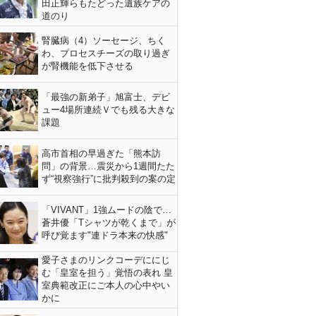
田正輝らもたどった遺族ケアの
道のり
腎臓病（4）ソーセージ、ちく
わ、プロセスチーズの取り過ぎ
が腎機能を低下させる
「最強の新弟子」旭富士、デビ
ュー4場所連続Ｖでも残る大きな
課題
高市首相の早過ぎた「熊本訪
問」の背景…震災から1週間たた
ず“視察強行”に批判殺到の案の定
「VIVANT」1強ムードの陰で…
蒼井優「Tシャツが乾くまで」が
呼び覚ます"連ドラ本来の快感"
愛子さまのリンクコーデににじ
む「皇室を担う」覚悟の表れ 皇
室典範改正にご本人の心中やい
かに