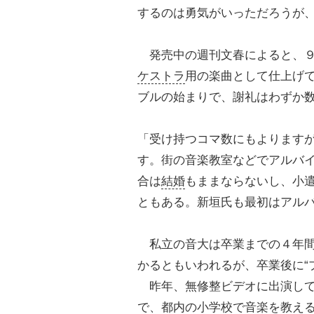
するのは勇気がいっただろうが
発売中の週刊文春によると、９
ケストラ
用の楽曲として仕上げ
ブルの始まりで、謝礼はわずか
「受け持つコマ数にもよります
す。街の音楽教室などでアルバ
合は
結婚
もままならないし、小遣
ともある。新垣氏も最初はアル
私立の音大は卒業までの４年間
かるともいわれるが、卒業後に“
昨年、無修整ビデオに出演して
で、都内の小学校で音楽を教え