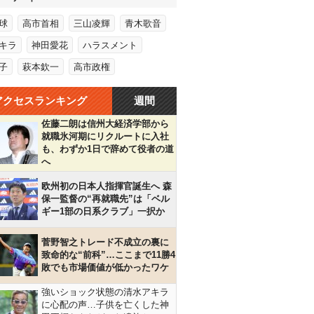
球
高市首相
三山凌輝
青木歌音
キラ
神田愛花
ハラスメント
子
萩本欽一
高市政権
アクセスランキング
週間
佐藤二朗は信州大経済学部から
就職氷河期にリクルートに入社
も、わずか1日で辞めて役者の道
へ
欧州初の日本人指揮官誕生へ 森
保一監督の“再就職先”は「ベル
ギー1部の日系クラブ」一択か
菅野智之トレード不成立の裏に
致命的な“前科”…ここまで11勝4
敗でも市場価値が低かったワケ
強いショック状態の清水アキラ
に心配の声…子供を亡くした神