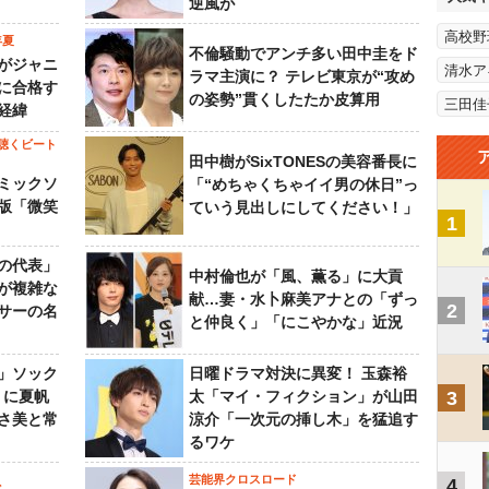
逆風が
高校野
年夏
不倫騒動でアンチ多い田中圭をド
がジャニ
清水ア
ラマ主演に？ テレビ東京が“攻め
に合格す
の姿勢”貫くしたたか皮算用
三田佳
経緯
聴くビート
田中樹がSixTONESの美容番長に
ミックソ
「“めちゃくちゃイイ男の休日”っ
版「微笑
ていう見出しにしてください！」
1
の代表」
中村倫也が「風、薫る」に大貢
が複雑な
献…妻・水卜麻美アナとの「ずっ
2
サーの名
と仲良く」「にこやかな」近況
」ソック
日曜ドラマ対決に異変！ 玉森裕
』に夏帆
太「マイ・フィクション」が山田
3
さ美と常
涼介「一次元の挿し木」を猛追す
るワケ
芸能界クロスロード
4