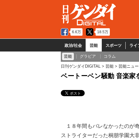
6.6万
18.5万
政治/社会
芸能
スポーツ
ライ
芸能
グラビア
コラム
日刊ゲンダイDIGITAL
芸能
芸能ニュー
ベートーベン騒動 音楽家
１８年間もバレなかったのが奇
ストライターだった桐朋学園大