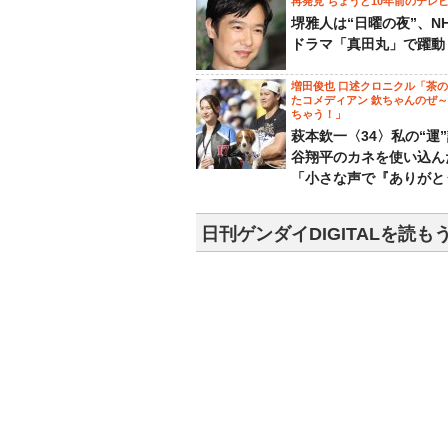
再発見 ちょうど10年前のテレ
堺雅人は“日曜の夜”、N
ドラマ「真田丸」で躍動
増田俊也 口述クロニクル「茶
たコメディアン 欽ちゃんのぜ
ちゃう！」
萩本欽一〈34〉私の“運
谷翔平のカネを使い込ん
「小さな声で『ありがと
日刊ゲンダイDIGITALを読も