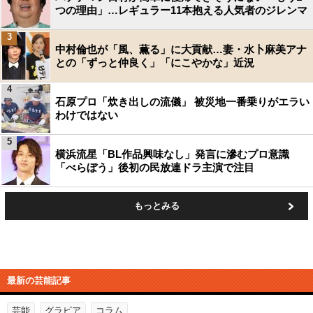
つの理由」…レギュラー11本抱える人気者のジレンマ
3
中村倫也が「風、薫る」に大貢献…妻・水卜麻美アナ
との「ずっと仲良く」「にこやかな」近況
4
石原プロ「炊き出しの流儀」 被災地一番乗りがエラい
わけではない
5
横浜流星「BL作品興味なし」発言に滲むプロ意識
「べらぼう」後初の民放連ドラ主演で注目
もっとみる
最新の芸能記事
芸能
グラビア
コラム