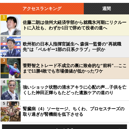
アクセスランキング
週間
1
佐藤二朗は信州大経済学部から就職氷河期にリクルー
トに入社も、わずか1日で辞めて役者の道へ
2
欧州初の日本人指揮官誕生へ 森保一監督の“再就職
先”は「ベルギー1部の日系クラブ」一択か
3
菅野智之トレード不成立の裏に致命的な“前科”…ここ
まで11勝4敗でも市場価値が低かったワケ
4
強いショック状態の清水アキラに心配の声…子供を亡
くした神田正輝らもたどった遺族ケアの道のり
5
腎臓病（4）ソーセージ、ちくわ、プロセスチーズの
取り過ぎが腎機能を低下させる