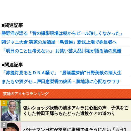
■関連記事
勝野洋が語る「昔の撮影現場は朝からビール珍しくなかった」
関ジャニ大倉 実家の居酒屋「鳥貴族」新規上場で株長者へ
「明日のことは考えない」 お笑い芸人品川祐が語る酒の流儀
■関連記事
「赤提灯見るとＤＮＡ騒ぐ」 “居酒屋探偵”日野美歌の酒人生
またもや酒グセ…戸田恵梨香の彼氏・勝地涼に心配なウワサ
芸能のアクセスランキング
1
強いショック状態の清水アキラに心配の声…子供を亡
くした神田正輝らもたどった遺族ケアの道のり
2
バナナマン日村が簡単に復帰できそうにない「もう1