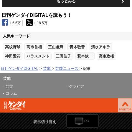
もっとみる
日刊ゲンダイDIGITALを読もう！
6.6万
18.5万
人気キーワード
高校野球
高市首相
三山凌輝
青木歌音
清水アキラ
神田愛花
ハラスメント
三田佳子
萩本欽一
高市政権
日刊ゲンダイDIGITAL
芸能
芸能ニュース
記事
芸能
芸能
グラビア
コラム
表示切り替え