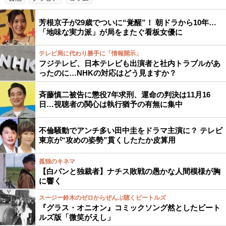
芳根京子が29歳でついに“覚醒”！ 朝ドラから10年…
「地味な実力派」が局をまたぐ看板女優に
テレビ局に代わり勝手に「情報開示」
フジテレビ、日本テレビも出演者と社内トラブルがあ
ったのに…NHKの対応はどう見ますか？
斉藤慎二被告に懲役7年求刑、運命の判決は11月16
日…視聴者の関心は執行猶予の有無に集中
不倫騒動でアンチ多い田中圭をドラマ主演に？ テレビ
東京が“攻めの姿勢”貫くしたたか皮算用
孤独のキネマ
【白パンと独裁者】ナチス敗戦の愚かな人間模様が胸
に響く
スージー鈴木のゼロからぜんぶ聴くビートルズ
『グラス・オニオン』コミックソング然としたビート
ルズ版「微笑がえし」