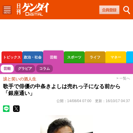
トピックス
政治・社会
芸能
スポーツ
ライフ
マネー
ボートレース
競輪
オートレース
芸能
グラビア
コラム
> 一覧へ
涙と笑いの酒人生
歌手で俳優の中条きよしは売れっ子になる前から
「銀座通い」
公開：
14/08/04 07:00
更新：
16/10/17 04:37