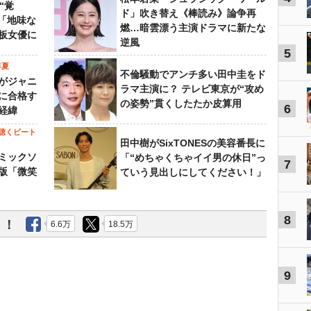
“覚
ド」吹き替え《棒読み》論争再
…「地味な
燃…暗雲漂う主演ドラマに新たな
板女優に
逆風
5
年夏
不倫騒動でアンチ多い田中圭をド
がジャニ
ラマ主演に？ テレビ東京が“攻め
に合格す
の姿勢”貫くしたたか皮算用
6
経緯
聴くビート
田中樹がSixTONESの美容番長に
ミックソ
「“めちゃくちゃイイ男の休日”っ
7
版「微笑
ていう見出しにしてください！」
8
う！
6.6万
18.5万
9