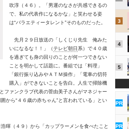
吹淳（４６）。「男運のなさが共感できるの
で、私の代表作になるかな」と笑わせる姿
3
は“バラエティータレント”そのものだった。
先月２９日放送の「しくじり先生 俺みた
4
いになるな！！」（
テレビ朝日
系）で４０歳
を過ぎても身の回りのことが何一つできない
ことを明かして話題に。番組では「料理」
5
「銀行振り込みやＡＴＭ操作」「電車の切符
購入」ができないことを告白。人生で掃除機
ことファンクラブ代表の菅由美子さんがマネジャー
囲から“４６歳の赤ちゃん”と言われている」とい
PR
PR
浩暉（４９）から「カップラーメンを食べたこと