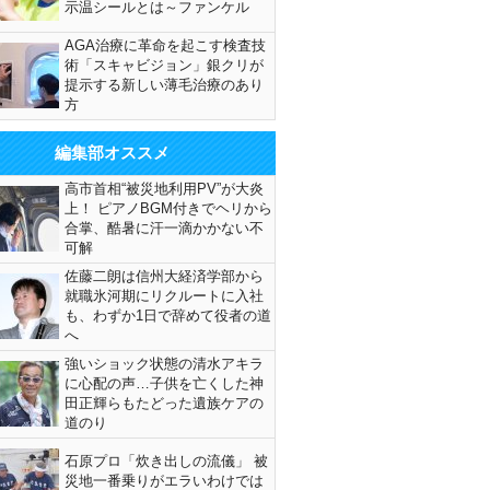
示温シールとは～ファンケル
AGA治療に革命を起こす検査技
術「スキャビジョン」銀クリが
提示する新しい薄毛治療のあり
方
編集部オススメ
高市首相“被災地利用PV”が大炎
上！ ピアノBGM付きでヘリから
合掌、酷暑に汗一滴かかない不
可解
佐藤二朗は信州大経済学部から
就職氷河期にリクルートに入社
も、わずか1日で辞めて役者の道
へ
強いショック状態の清水アキラ
に心配の声…子供を亡くした神
田正輝らもたどった遺族ケアの
道のり
石原プロ「炊き出しの流儀」 被
災地一番乗りがエラいわけでは