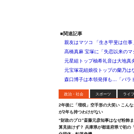
■関連記事
親友はマツコ 「生き甲斐は仕
高橋真麻 宝塚に「失恋以来のマ
元星組トップ柚希礼音は大地真
元宝塚花組娘役トップの蘭乃はな
森口博子は本領発揮も…「バラ
政治・社会
スポーツ
ライ
2年後に「増税」空手形の大笑い こん
が2年も持つわけがない
“財政のプロ”斎藤元彦知事はなぜ粉飾
算見抜けず？ 兵庫県が都道府県で初の