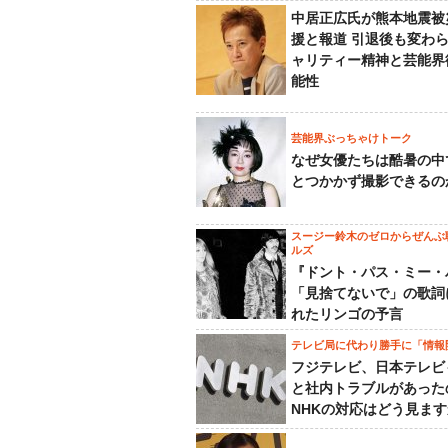
中居正広氏が熊本地震被
援と報道 引退後も変わ
ャリティー精神と芸能界
能性
芸能界ぶっちゃけトーク
なぜ女優たちは酷暑の中
とつかかず撮影できるの
スージー鈴木のゼロからぜんぶ
ルズ
『ドント・パス・ミー・
「見捨てないで」の歌詞
れたリンゴの予言
テレビ局に代わり勝手に「情報
フジテレビ、日本テレビ
と社内トラブルがあった
NHKの対応はどう見ま