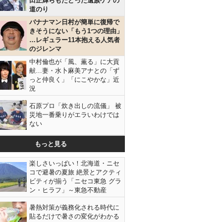
田正輝らもたどった遺族ケアの
道のり
バナナマン日村が簡単に復帰で
きそうにない「もう1つの理由」
…レギュラー11本抱える人気者
のジレンマ
中村倫也が「風、薫る」に大貢
献…妻・水卜麻美アナとの「ず
っと仲良く」「にこやかな」近
況
石原プロ「炊き出しの流儀」 被
災地一番乗りがエラいわけでは
ない
もっと見る
楽しさいっぱい！北海道・ニセ
コで避暑の夏旅 絶景とアクティ
ビティが揃う「ニセコ東急 グラ
ン・ヒラフ」～東急不動産
暑熱対策が義務化される時代に
貼るだけで暑さの変化がわかる