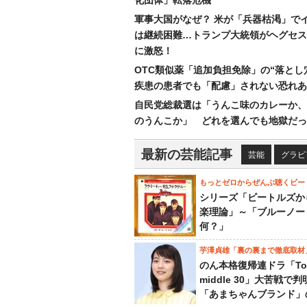
化団体」転落危機
軍事大国がなぜ？ 米が「兵器枯渇」で
は継続困難…トランプ大統領がヘグセス
に激怒！
OTC類似薬「追加負担免除」の“落とし
疾患の患者でも「配慮」されない恐れあ
自民党総裁選は「うんこ味のカレーか、
のうんこか」 どれを選んでも地獄だっ
最新の芸能記事
芸能
グラビ
もっとゼロからぜんぶ聴くビー
シリーズ「ビートルズか
楽理論」～「ブルーノー
何？」
芋澤貞雄「裏の裏まで徹底取材
のん本格復帰連ドラ「To
middle 30」大苦戦で
「あまちゃんブランド」