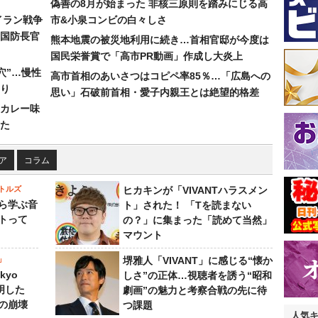
偽善の8月が始まった 非核三原則を踏みにじる高
イラン戦争
市&小泉コンビの白々しさ
国防長官
熊本地震の被災地利用に続き…首相官邸が今度は
国民栄誉賞で「高市PR動画」作成し大炎上
穴”…慢性
高市首相のあいさつはコピペ率85％…「広島への
り
思い」石破前首相・愛子内親王とは絶望的格差
カレー味
た
ア
コラム
トルズ
ヒカキンが「VIVANTハラスメン
ら学ぶ音
ト」された！ 「Tを読まない
トって
の？」に集まった「読めて当然」
マウント
」
堺雅人「VIVANT」に感じる“懐か
kyo
しさ”の正体…視聴者を誘う“昭和
判明した
劇画”の魅力と考察合戦の先に待
の崩壊
つ課題
人気