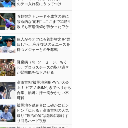
のテコ入れ役にうってつけ
菅野智之トレード不成立の裏に
致命的な“前科”…ここまで11勝4
敗でも市場価値が低かったワケ
巨人が今オフにも菅野智之を“買
戻し”へ…完全復活の元エースを
待つメジャーとの争奪戦
腎臓病（4）ソーセージ、ちく
わ、プロセスチーズの取り過ぎ
が腎機能を低下させる
高市首相“被災地利用PV”が大炎
上！ ピアノBGM付きでヘリから
合掌、酷暑に汗一滴かかない不
可解
被災地を踏み台に…確かにビン
ビン「伝わる」高市首相の人気
取り “政治の師”は激励に駆けず
り回るハード視察