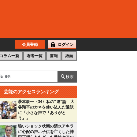
会員登録
ログイン
コラム一覧
著者一覧
書籍
紙面
芸能のアクセスランキング
萩本欽一〈34〉私の“運”論 大
谷翔平のカネを使い込んだ通訳
に「小さな声で『ありがと
う』」
強いショック状態の清水アキラ
に心配の声…子供を亡くした神