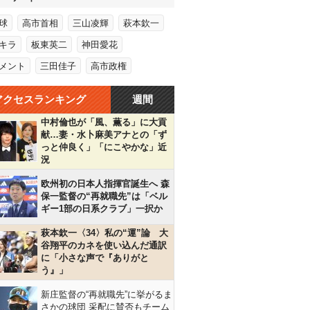
球
高市首相
三山凌輝
萩本欽一
キラ
板東英二
神田愛花
メント
三田佳子
高市政権
アクセスランキング
週間
中村倫也が「風、薫る」に大貢
献…妻・水卜麻美アナとの「ず
っと仲良く」「にこやかな」近
況
欧州初の日本人指揮官誕生へ 森
保一監督の“再就職先”は「ベル
ギー1部の日系クラブ」一択か
萩本欽一〈34〉私の“運”論 大
谷翔平のカネを使い込んだ通訳
に「小さな声で『ありがと
う』」
新庄監督の“再就職先”に挙がるま
さかの球団 采配に賛否もチーム