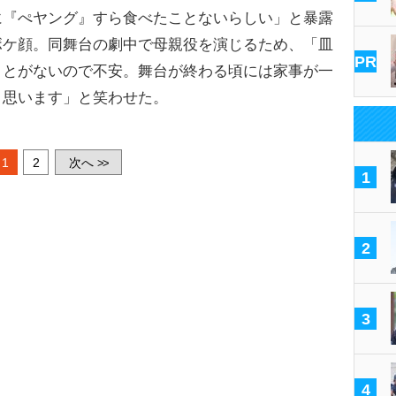
に『ぺヤング』すら食べたことないらしい」と暴露
ボケ顔。同舞台の劇中で母親役を演じるため、「皿
PR
ことがないので不安。舞台が終わる頃には家事が一
と思います」と笑わせた。
1
2
次へ
>>
1
2
3
4