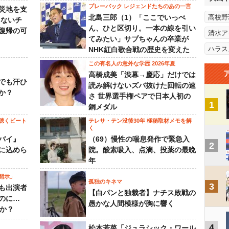
プレーバック レジェンドたちのあの一言
災地を支
北島三郎（1）「ここでいっぺ
高校野
らないチ
ん、ひと区切り。一本の線を引い
復帰の可
清水ア
てみたい」サブちゃんの卒業が
ハラス
NHK紅白歌合戦の歴史を変えた
この有名人の意外な学歴 2026年夏
高橋成美「渋幕→慶応」だけでは
でも汗ひ
読み解けないズバ抜けた回転の速
か？
さ 世界選手権ペアで日本人初の
1
銅メダル
聴くビート
テレサ・テン没後30年 極秘取材メモを解
く
バイ』
（69）慢性の喘息発作で緊急入
2
に込めら
院。酸素吸入、点滴、投薬の最晩
年
開示」
孤独のキネマ
3
も出演者
【白パンと独裁者】ナチス敗戦の
のに…
愚かな人間模様が胸に響く
すか？
4
松本若菜「ジュラシック・ワール