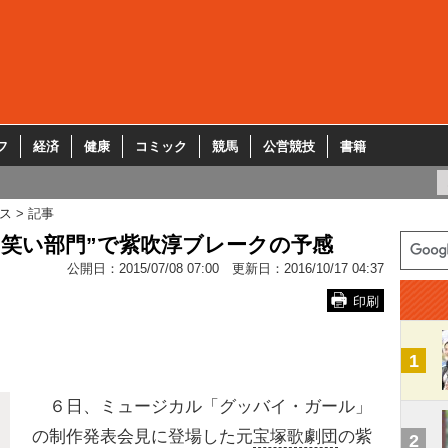
フ
経済
健康
コミック
競馬
公営競技
書籍
ス
記事
お笑い部門”で紫吹淳ブレークの予感
公開日：
2015/07/08 07:00
更新日：
2016/10/17 04:37
印刷
1
６日、ミュージカル「グッバイ・ガール」
の制作発表会見に登場した元
宝塚歌劇団
の紫
2