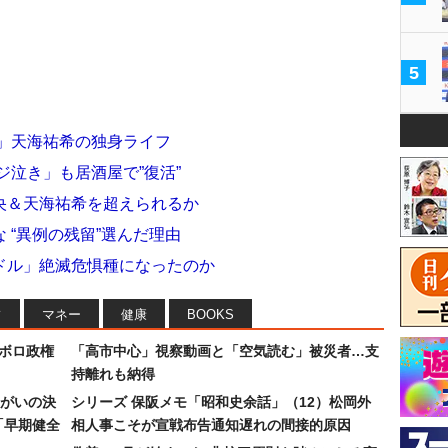
5
事」天海祐希の独身ライフ
ジ泣き」も居酒屋で”復活”
央＆天海祐希を超えられるか
 “異例の残留”選んだ理由
ドル」絶滅危惧種になったのか
フ
マネー
健康
BOOKS
なボロ政権
「高市中心」視察動画と「空気読む」被災者…支
持離れも納得
まがいの決
シリーズ 保阪メモ「昭和史余話」（12）松岡外
「早期健全
相人事こそが宣戦布告通知遅れの間接的原因