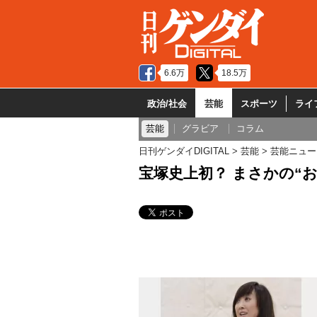
6.6万
18.5万
政治/社会
芸能
スポーツ
ライ
芸能
グラビア
コラム
日刊ゲンダイDIGITAL
芸能
芸能ニュー
宝塚史上初？ まさかの“