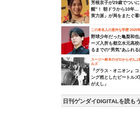
芳根京子が29歳でついに
醒”！ 朝ドラから10年
実力派」が局をまたぐ看
この有名人の意外な学歴 2026
野球少年だった亀梨和也
ーズ入所も都立水元高校
るまでの“男気”あふれる
スージー鈴木のゼロからぜんぶ
ルズ
『グラス・オニオン』コ
ング然としたビートルズ
がえし」
日刊ゲンダイDIGITALを読も