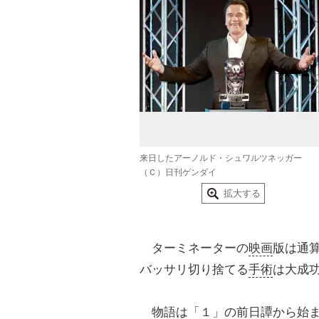
来日したアーノルド・シュワルツネッガー
（Ｃ）日刊ゲンダイ
拡大する
ターミネーターの
映画
版は通
バッサリ切り捨てる
手術
は大成
物語は「１」の前日譚から始ま