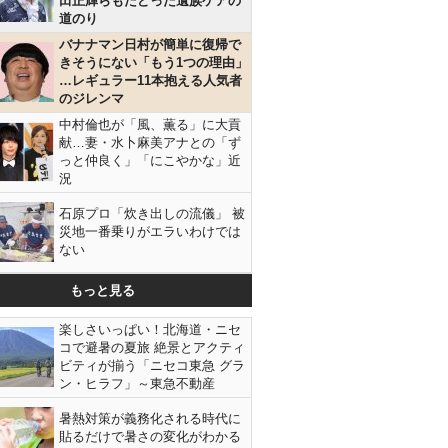
田正輝らもたどった遺族ケアの
道のり
バナナマン日村が簡単に復帰で
きそうにない「もう1つの理由」
…レギュラー11本抱える人気者
のジレンマ
中村倫也が「風、薫る」に大貢
献…妻・水卜麻美アナとの「ず
っと仲良く」「にこやかな」近
況
石原プロ「炊き出しの流儀」 被
災地一番乗りがエラいわけでは
ない
もっと見る
楽しさいっぱい！北海道・ニセ
コで避暑の夏旅 絶景とアクティ
ビティが揃う「ニセコ東急 グラ
ン・ヒラフ」～東急不動産
暑熱対策が義務化される時代に
貼るだけで暑さの変化がわかる