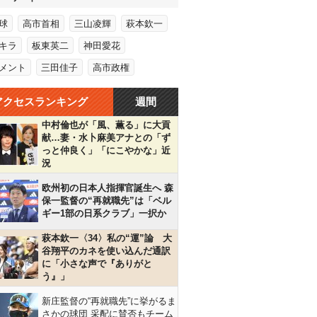
球
高市首相
三山凌輝
萩本欽一
キラ
板東英二
神田愛花
メント
三田佳子
高市政権
アクセスランキング
週間
中村倫也が「風、薫る」に大貢
献…妻・水卜麻美アナとの「ず
っと仲良く」「にこやかな」近
況
欧州初の日本人指揮官誕生へ 森
保一監督の“再就職先”は「ベル
ギー1部の日系クラブ」一択か
萩本欽一〈34〉私の“運”論 大
谷翔平のカネを使い込んだ通訳
に「小さな声で『ありがと
う』」
新庄監督の“再就職先”に挙がるま
さかの球団 采配に賛否もチーム