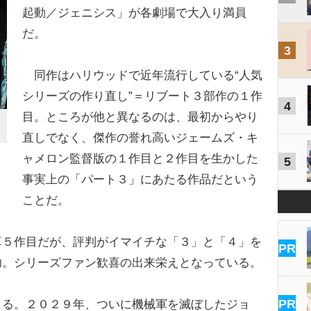
起動／ジェニシス」が各劇場で大入り満員
だ。
3
同作はハリウッドで近年流行している“人気
シリーズの作り直し”＝リブート３部作の１作
4
目。ところが他と異なるのは、最初からやり
直しでなく、傑作の誉れ高いジェームズ・キ
ャメロン監督版の１作目と２作目を生かした
5
事実上の「パート３」にあたる作品だという
ことだ。
算５作目だが、評判がイマイチな「３」と「４」を
PR
功。シリーズファン歓喜の出来栄えとなっている。
PR
る。２０２９年、ついに機械軍を滅ぼしたジョ