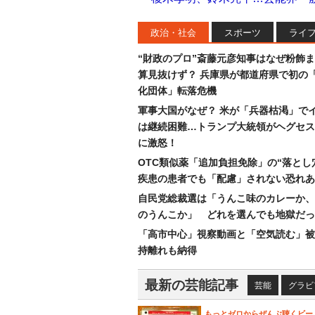
政治・社会
スポーツ
ライ
“財政のプロ”斎藤元彦知事はなぜ粉飾
算見抜けず？ 兵庫県が都道府県で初の
化団体」転落危機
軍事大国がなぜ？ 米が「兵器枯渇」で
は継続困難…トランプ大統領がヘグセス
に激怒！
OTC類似薬「追加負担免除」の“落とし
疾患の患者でも「配慮」されない恐れあ
自民党総裁選は「うんこ味のカレーか、
のうんこか」 どれを選んでも地獄だっ
「高市中心」視察動画と「空気読む」被
持離れも納得
最新の芸能記事
芸能
グラビ
もっとゼロからぜんぶ聴くビー