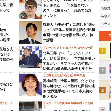
ヒカキンが「VIVANTハラスメン
ら学ぶ音
ト」された！ 「Tを読まない
高校野
トって
の？」に集まった「読めて当然」
マウント
清水ア
ハラス
」
堺雅人「VIVANT」に感じる“懐か
kyo
しさ”の正体…視聴者を誘う“昭和
判明した
劇画”の魅力と考察合戦の先に待
の崩壊
つ課題
プレーバック レジェンドたちのあの一言
災地を支
1
北島三郎（1）「ここでいっぺ
らないチ
ん、ひと区切り。一本の線を引い
復帰の可
てみたい」サブちゃんの卒業が
NHK紅白歌合戦の歴史を変えた
2
この有名人の意外な学歴 2026年夏
高橋成美「渋幕→慶応」だけでは
でも汗ひ
読み解けないズバ抜けた回転の速
か？
3
さ 世界選手権ペアで日本人初の
銅メダル
聴くビート
テレサ・テン没後30年 極秘取材メモを解
く
4