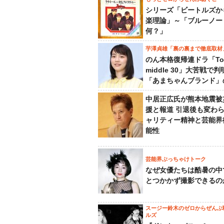
シリーズ「ビートルズか
楽理論」～「ブルーノー
何？」
芋澤貞雄「裏の裏まで徹底取材
のん本格復帰連ドラ「To
middle 30」大苦戦で
「あまちゃんブランド」
中居正広氏が熊本地震被
援と報道 引退後も変わ
ャリティー精神と芸能界
能性
芸能界ぶっちゃけトーク
なぜ女優たちは酷暑の中
とつかかず撮影できるの
スージー鈴木のゼロからぜんぶ
ルズ