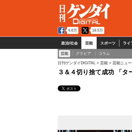
6.6万
18.5万
政治/社会
芸能
スポーツ
ライ
芸能
グラビア
コラム
日刊ゲンダイDIGITAL
芸能
芸能ニュー
３＆４切り捨て成功 「タ