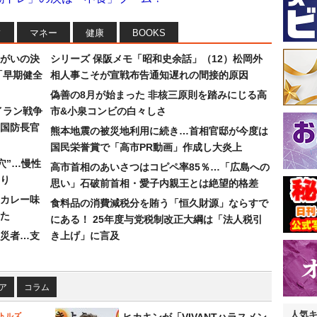
フ
マネー
健康
BOOKS
まがいの決
シリーズ 保阪メモ「昭和史余話」（12）松岡外
「早期健全
相人事こそが宣戦布告通知遅れの間接的原因
偽善の8月が始まった 非核三原則を踏みにじる高
イラン戦争
市&小泉コンビの白々しさ
国防長官
熊本地震の被災地利用に続き…首相官邸が今度は
国民栄誉賞で「高市PR動画」作成し大炎上
穴”…慢性
高市首相のあいさつはコピペ率85％…「広島への
り
思い」石破前首相・愛子内親王とは絶望的格差
カレー味
食料品の消費減税分を賄う「恒久財源」ならすで
た
にある！ 25年度与党税制改正大綱は「法人税引
災者…支
き上げ」に言及
ア
コラム
人気
トルズ