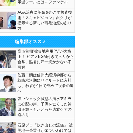
示温シールとは～ファンケル
AGA治療に革命を起こす検査技
術「スキャビジョン」銀クリが
提示する新しい薄毛治療のあり
方
編集部オススメ
高市首相“被災地利用PV”が大炎
上！ ピアノBGM付きでヘリから
合掌、酷暑に汗一滴かかない不
可解
佐藤二朗は信州大経済学部から
就職氷河期にリクルートに入社
も、わずか1日で辞めて役者の道
へ
強いショック状態の清水アキラ
に心配の声…子供を亡くした神
田正輝らもたどった遺族ケアの
道のり
石原プロ「炊き出しの流儀」 被
災地一番乗りがエラいわけでは