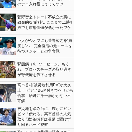
のテコ入れ役にうってつけ
菅野智之トレード不成立の裏に
致命的な“前科”…ここまで11勝4
敗でも市場価値が低かったワケ
巨人が今オフにも菅野智之を“買
戻し”へ…完全復活の元エースを
待つメジャーとの争奪戦
腎臓病（4）ソーセージ、ちく
わ、プロセスチーズの取り過ぎ
が腎機能を低下させる
高市首相“被災地利用PV”が大炎
上！ ピアノBGM付きでヘリから
合掌、酷暑に汗一滴かかない不
可解
被災地を踏み台に…確かにビン
ビン「伝わる」高市首相の人気
取り “政治の師”は激励に駆けず
り回るハード視察