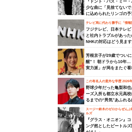
『ドント・パス・ミー・
少な曲に「見捨てないで
に込められたリンゴの予
テレビ局に代わり勝手に「情報
フジテレビ、日本テレビ
と社内トラブルがあった
NHKの対応はどう見ま
芳根京子が29歳でついに
醒”！ 朝ドラから10年
実力派」が局をまたぐ看
この有名人の意外な学歴 2026
野球少年だった亀梨和也
ーズ入所も都立水元高校
るまでの“男気”あふれる
スージー鈴木のゼロからぜんぶ
ルズ
『グラス・オニオン』コ
ング然としたビートルズ