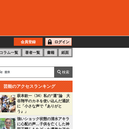
会員登録
ログイン
コラム一覧
著者一覧
書籍
紙面
芸能のアクセスランキング
萩本欽一〈34〉私の“運”論 大
谷翔平のカネを使い込んだ通訳
に「小さな声で『ありがと
う』」
強いショック状態の清水アキラ
に心配の声…子供を亡くした神