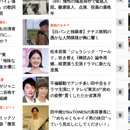
バイ』僅
（69）慢性の喘息発作で緊急入
」の歌詞
院。酸素吸入、点滴、投薬の最晩
言
年
5
開示」
孤独のキネマ
も出演者
【白パンと独裁者】ナチス敗戦の
のに…
愚かな人間模様が胸に響く
すか？
6
松本若菜「ジュラシック・ワール
“覚
ド」吹き替え《棒読み》論争再
…「地味な
燃…暗雲漂う主演ドラマに新たな
板女優に
7
逆風
年夏
不倫騒動でアンチ多い田中圭をド
がジャニ
ラマ主演に？ テレビ東京が“攻め
8
に合格す
の姿勢”貫くしたたか皮算用
経緯
聴くビート
田中樹がSixTONESの美容番長に
9
ミックソ
「“めちゃくちゃイイ男の休日”っ
版「微笑
ていう見出しにしてください！」