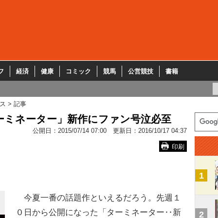
フ
経済
健康
コミック
競馬
公営競技
書籍
ス
記事
ーミネーター」新作にファン号泣必至
公開日：
2015/07/14 07:00
更新日：
2016/10/17 04:37
印刷
1
今夏一番の話題作といえるだろう。先週１
０日から公開になった「ターミネーター‥新
2