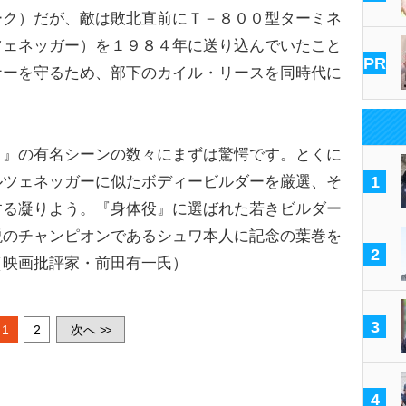
ーク）だが、敵は敗北直前にＴ－８００型ターミネ
ツェネッガー）を１９８４年に送り込んでいたこと
PR
ナーを守るため、部下のカイル・リースを同時代に
１』の有名シーンの数々にまずは驚愕です。とくに
ルツェネッガーに似たボディービルダーを厳選、そ
1
する凝りよう。『身体役』に選ばれた若きビルダー
説のチャンピオンであるシュワ本人に記念の葉巻を
2
（映画批評家・前田有一氏）
3
1
2
次へ
>>
4