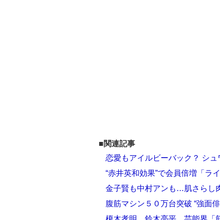
■関連記事
恋愛もアイルビーバック？ シ
“赤井英和効果”で会員倍増「ラ
金子賢も中村アンも…肌さらし
腹筋マシン５０万台突破 “強面
榎木孝明、鈴木亮平…芸能界「