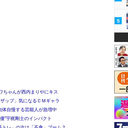
5
ュワちゃんが西内まりやにキス
イザップ」気になるＣＭギャラ
肉体自慢する芸能人が急増中
俳優”宇梶剛士のインパクト
筋トレ」の次は「不食」ブーム？