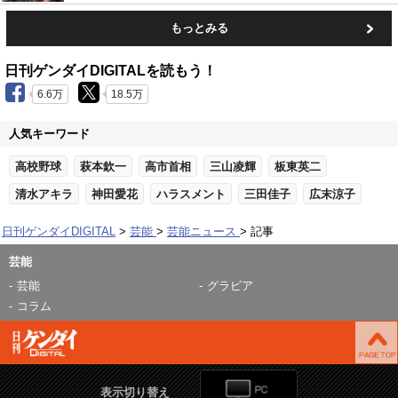
もっとみる
日刊ゲンダイDIGITALを読もう！
6.6万
18.5万
人気キーワード
高校野球
萩本欽一
高市首相
三山凌輝
板東英二
清水アキラ
神田愛花
ハラスメント
三田佳子
広末涼子
日刊ゲンダイDIGITAL
芸能
芸能ニュース
記事
芸能
芸能
グラビア
コラム
表示切り替え