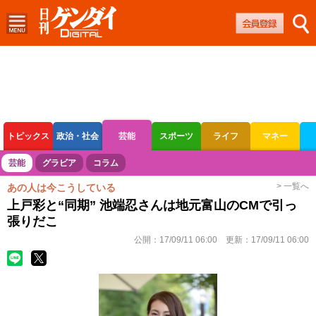
トピックス
政治・社会
芸能
スポーツ
ライフ
マネー
ボートレース
競輪
オートレース
芸能
グラビア
コラム
> 一覧へ
あの人は今こうしている
上戸彩と“同期” 池端忍さんは地元富山のCMで引っ
張りだこ
公開：
17/09/11 06:00
更新：
17/09/11 06:00