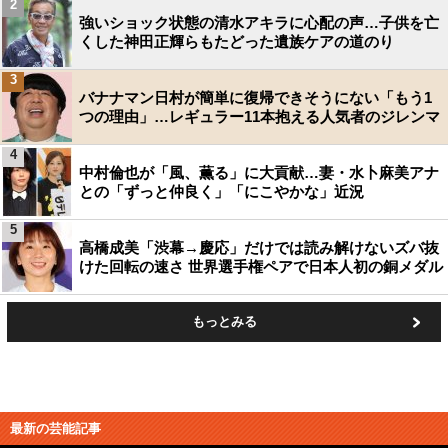
2
強いショック状態の清水アキラに心配の声…子供を亡
くした神田正輝らもたどった遺族ケアの道のり
3
バナナマン日村が簡単に復帰できそうにない「もう1
つの理由」…レギュラー11本抱える人気者のジレンマ
4
中村倫也が「風、薫る」に大貢献…妻・水卜麻美アナ
との「ずっと仲良く」「にこやかな」近況
5
高橋成美「渋幕→慶応」だけでは読み解けないズバ抜
けた回転の速さ 世界選手権ペアで日本人初の銅メダル
もっとみる
最新の芸能記事