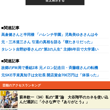
全文表示する
■関連記事
高倉健さんと半同棲 「ハレンチ学園」児島美ゆきさんは今
元・三木道三さん 引退の真相を語る「寝たきりだった」
タレント吉野紗香さんの“第2の人生” 主婦6年目で大学通い
■関連記事
故郷のFM局で番組2本 元メロン記念日・斉藤瞳さんの転機
元SKE手束真知子は女社長 開店資金700万円は「体張った」
芸能のアクセスランキング
1
萩本欽一〈34〉私の“運”論 大谷翔平のカネを使い込
んだ通訳に「小さな声で『ありがとう』」