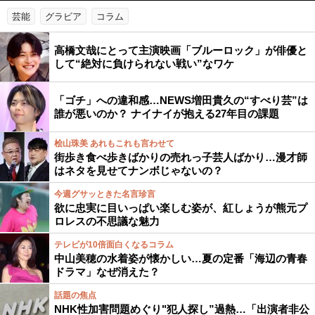
芸能
グラビア
コラム
高橋文哉にとって主演映画「ブルーロック」が俳優と
して“絶対に負けられない戦い”なワケ
「ゴチ」への違和感…NEWS増田貴久の“すべり芸”は
誰が悪いのか？ ナイナイが抱える27年目の課題
桧山珠美 あれもこれも言わせて
街歩き食べ歩きばかりの売れっ子芸人ばかり…漫才師
はネタを見せてナンボじゃないの？
今週グサッときた名言珍言
欲に忠実に目いっぱい楽しむ姿が、紅しょうが熊元プ
ロレスの不思議な魅力
テレビが10倍面白くなるコラム
中山美穂の水着姿が懐かしい…夏の定番「海辺の青春
ドラマ」なぜ消えた？
話題の焦点
NHK性加害問題めぐり"犯人探し”過熱…「出演者非公