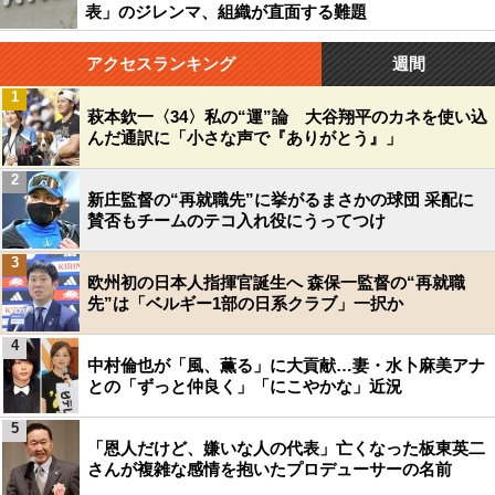
表」のジレンマ、組織が直面する難題
アクセスランキング
週間
1
萩本欽一〈34〉私の“運”論 大谷翔平のカネを使い込
んだ通訳に「小さな声で『ありがとう』」
2
新庄監督の“再就職先”に挙がるまさかの球団 采配に
賛否もチームのテコ入れ役にうってつけ
3
欧州初の日本人指揮官誕生へ 森保一監督の“再就職
先”は「ベルギー1部の日系クラブ」一択か
4
中村倫也が「風、薫る」に大貢献…妻・水卜麻美アナ
との「ずっと仲良く」「にこやかな」近況
5
「恩人だけど、嫌いな人の代表」亡くなった板東英二
さんが複雑な感情を抱いたプロデューサーの名前