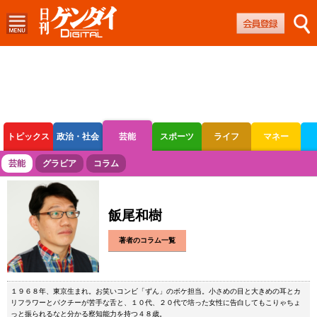
トピックス
政治・社会
芸能
スポーツ
ライフ
マネー
ボートレース
競輪
オートレース
芸能
グラビア
コラム
飯尾和樹
著者のコラム一覧
１９６８年、東京生まれ。お笑いコンビ「ずん」のボケ担当。小さめの目と大きめの耳とカ
リフラワーとパクチーが苦手な舌と、１０代、２０代で培った女性に告白してもこりゃちょ
っと振られるなと分かる察知能力を持つ４８歳。