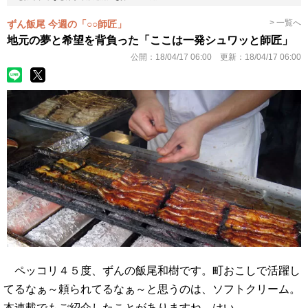
> 一覧へ
ずん飯尾 今週の「○○師匠」
地元の夢と希望を背負った「ここは一発シュワッと師匠」
公開：
18/04/17 06:00
更新：
18/04/17 06:00
ペッコリ４５度、ずんの飯尾和樹です。町おこしで活躍し
てるなぁ～頼られてるなぁ～と思うのは、ソフトクリーム。
本連載でもご紹介したことがありますね、はい。