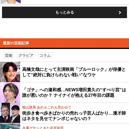
もっとみる
最新の芸能記事
芸能
グラビア
コラム
高橋文哉にとって主演映画「ブルーロック」が俳優と
して“絶対に負けられない戦い”なワケ
「ゴチ」への違和感…NEWS増田貴久の“すべり芸”は
誰が悪いのか？ ナイナイが抱える27年目の課題
桧山珠美 あれもこれも言わせて
街歩き食べ歩きばかりの売れっ子芸人ばかり…漫才師
はネタを見せてナンボじゃないの？
今週グサッときた名言珍言