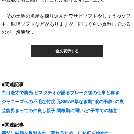
その土地の名産を練り込んだワサビソフトやしょうゆソフ
ト、味噌ソフトなどがありますが、同じくらい貢献している
のが、炭酸飲…
全文表示する
■関連記事
白目漫才で脚光 ピスタチオが語るブレーク後の仕事と稼ぎ
ジャニーズへの不毛な忖度 元SMAP草なぎ剛“涙の弔辞”の裏
芸能界きっての仲良し親子 関根勤に聞いた“子育ての極意”
■関連記事
義父に結婚を反対され「売れるため」に化粧を始めた