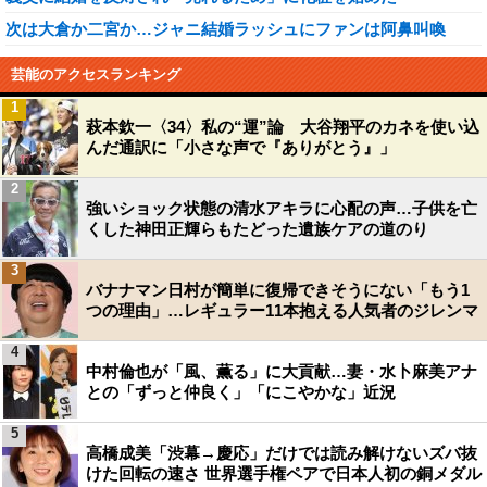
次は大倉か二宮か…ジャニ結婚ラッシュにファンは阿鼻叫喚
芸能のアクセスランキング
1
萩本欽一〈34〉私の“運”論 大谷翔平のカネを使い込
んだ通訳に「小さな声で『ありがとう』」
2
強いショック状態の清水アキラに心配の声…子供を亡
くした神田正輝らもたどった遺族ケアの道のり
3
バナナマン日村が簡単に復帰できそうにない「もう1
つの理由」…レギュラー11本抱える人気者のジレンマ
4
中村倫也が「風、薫る」に大貢献…妻・水卜麻美アナ
との「ずっと仲良く」「にこやかな」近況
5
高橋成美「渋幕→慶応」だけでは読み解けないズバ抜
けた回転の速さ 世界選手権ペアで日本人初の銅メダル