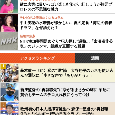
欲に忠実に目いっぱい楽しむ姿が、紅しょうが熊元プ
ロレスの不思議な魅力
テレビが10倍面白くなるコラム
中山美穂の水着姿が懐かしい…夏の定番「海辺の青春
ドラマ」なぜ消えた？
話題の焦点
NHK性加害問題めぐり"犯人探し”過熱…「出演者非公
表」のジレンマ、組織が直面する難題
アクセスランキング
週間
1
萩本欽一〈34〉私の“運”論 大谷翔平のカネを使い込
んだ通訳に「小さな声で『ありがとう』」
2
新庄監督の“再就職先”に挙がるまさかの球団 采配に
賛否もチームのテコ入れ役にうってつけ
3
欧州初の日本人指揮官誕生へ 森保一監督の“再就職
先”は「ベルギー1部の日系クラブ」一択か