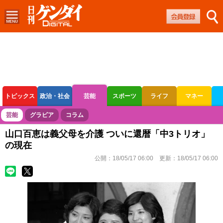
トピックス
政治・社会
芸能
スポーツ
ライフ
マネー
ボートレース
競輪
オートレース
芸能
グラビア
コラム
山口百恵は義父母を介護 ついに還暦「中3トリオ」
の現在
公開：
18/05/17 06:00
更新：
18/05/17 06:00