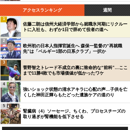
アクセスランキング
週間
1
佐藤二朗は信州大経済学部から就職氷河期にリクルー
トに入社も、わずか1日で辞めて役者の道へ
2
欧州初の日本人指揮官誕生へ 森保一監督の“再就職
先”は「ベルギー1部の日系クラブ」一択か
3
菅野智之トレード不成立の裏に致命的な“前科”…ここ
まで11勝4敗でも市場価値が低かったワケ
4
強いショック状態の清水アキラに心配の声…子供を亡
くした神田正輝らもたどった遺族ケアの道のり
5
腎臓病（4）ソーセージ、ちくわ、プロセスチーズの
取り過ぎが腎機能を低下させる