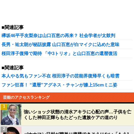
■関連記事
欅坂46平手友梨奈は山口百恵の再来？ 社会学者が太鼓判
長男・祐太朗が秘話披露 山口百恵が白マイクに込めた意味
桜田淳子復帰で期待 「中3トリオ」と山口百恵の還暦復活
■関連記事
本人やる気もファン不在 桜田淳子の芸能界復帰早くも暗雲
ファン狂喜！ “還暦”アグネス・チャンが膝上15cmミニ姿
芸能のアクセスランキング
1
強いショック状態の清水アキラに心配の声…子供を亡
くした神田正輝らもたどった遺族ケアの道のり
2