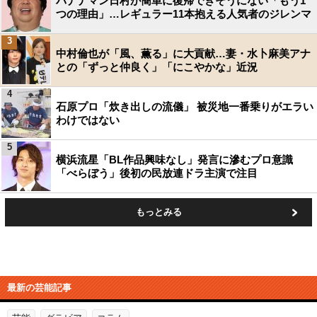
バナナマン日村が簡単に復帰できそうにない「もう1
つの理由」…レギュラー11本抱える人気者のジレンマ
3
中村倫也が「風、薫る」に大貢献…妻・水卜麻美アナ
との「ずっと仲良く」「にこやかな」近況
4
石原プロ「炊き出しの流儀」 被災地一番乗りがエラい
わけではない
5
横浜流星「BL作品興味なし」発言に滲むプロ意識
「べらぼう」後初の民放連ドラ主演で注目
もっとみる
最新の芸能記事