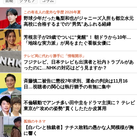
芸能
グラビア
コラム
この有名人の意外な学歴 2026年夏
野球少年だった亀梨和也がジャニーズ入所も都立水元
高校に合格するまでの“男気”あふれる経緯
芳根京子が29歳でついに“覚醒”！ 朝ドラから10年…
「地味な実力派」が局をまたぐ看板女優に
テレビ局に代わり勝手に「情報開示」
フジテレビ、日本テレビも出演者と社内トラブルがあ
ったのに…NHKの対応はどう見ますか？
斉藤慎二被告に懲役7年求刑、運命の判決は11月16
日…視聴者の関心は執行猶予の有無に集中
不倫騒動でアンチ多い田中圭をドラマ主演に？ テレビ
東京が“攻めの姿勢”貫くしたたか皮算用
孤独のキネマ
【白パンと独裁者】ナチス敗戦の愚かな人間模様が胸
に響く