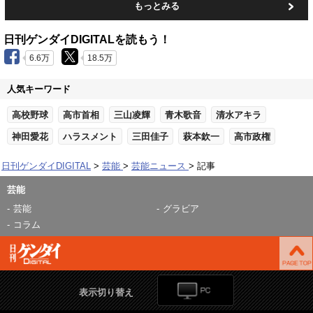
もっとみる
日刊ゲンダイDIGITALを読もう！
6.6万
18.5万
人気キーワード
高校野球
高市首相
三山凌輝
青木歌音
清水アキラ
神田愛花
ハラスメント
三田佳子
萩本欽一
高市政権
日刊ゲンダイDIGITAL
芸能
芸能ニュース
記事
芸能
芸能
グラビア
コラム
表示切り替え