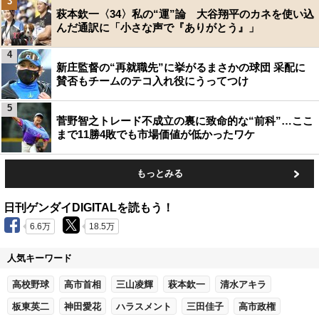
3
萩本欽一〈34〉私の“運”論 大谷翔平のカネを使い込
んだ通訳に「小さな声で『ありがとう』」
4
新庄監督の“再就職先”に挙がるまさかの球団 采配に
賛否もチームのテコ入れ役にうってつけ
5
菅野智之トレード不成立の裏に致命的な“前科”…ここ
まで11勝4敗でも市場価値が低かったワケ
もっとみる
日刊ゲンダイDIGITALを読もう！
6.6万
18.5万
人気キーワード
高校野球
高市首相
三山凌輝
萩本欽一
清水アキラ
板東英二
神田愛花
ハラスメント
三田佳子
高市政権