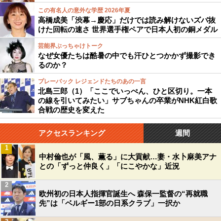
この有名人の意外な学歴 2026年夏
高橋成美「渋幕→慶応」だけでは読み解けないズバ抜
けた回転の速さ 世界選手権ペアで日本人初の銅メダル
芸能界ぶっちゃけトーク
なぜ女優たちは酷暑の中でも汗ひとつかかず撮影でき
るのか？
プレーバック レジェンドたちのあの一言
北島三郎（1）「ここでいっぺん、ひと区切り。一本
の線を引いてみたい」サブちゃんの卒業がNHK紅白歌
合戦の歴史を変えた
アクセスランキング
週間
1
中村倫也が「風、薫る」に大貢献…妻・水卜麻美アナ
との「ずっと仲良く」「にこやかな」近況
2
欧州初の日本人指揮官誕生へ 森保一監督の“再就職
先”は「ベルギー1部の日系クラブ」一択か