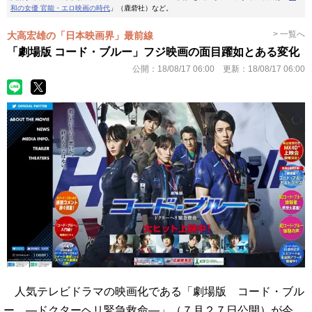
和の女優 官能・エロ映画の時代
」（鹿砦社）など。
> 一覧へ
大高宏雄の「日本映画界」最前線
「劇場版 コード・ブルー」フジ映画の面目躍如とある変化
公開：
18/08/17 06:00
更新：
18/08/17 06:00
人気テレビドラマの映画化である「劇場版 コード・ブル
ー ―ドクターヘリ緊急救命―」（７月２７日公開）が今