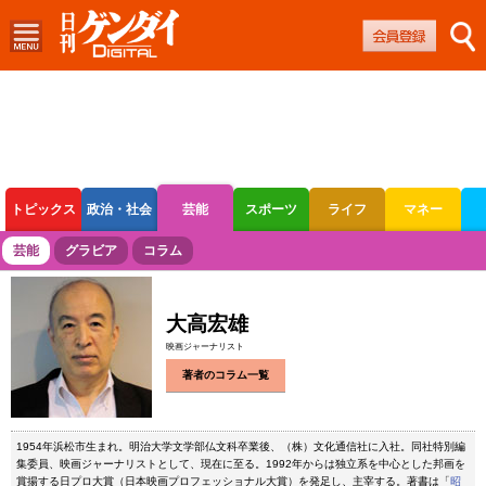
トピックス
政治・社会
芸能
スポーツ
ライフ
マネー
ボートレース
競輪
オートレース
芸能
グラビア
コラム
大高宏雄
映画ジャーナリスト
著者のコラム一覧
1954年浜松市生まれ。明治大学文学部仏文科卒業後、（株）文化通信社に入社。同社特別編
集委員、映画ジャーナリストとして、現在に至る。1992年からは独立系を中心とした邦画を
賞揚する日プロ大賞（日本映画プロフェッショナル大賞）を発足し、主宰する。著書は「
昭