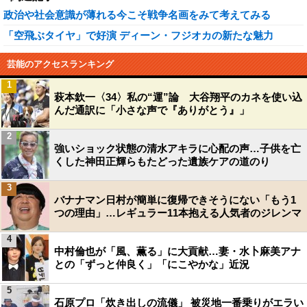
政治や社会意識が薄れる今こそ戦争名画をみて考えてみる
「空飛ぶタイヤ」で好演 ディーン・フジオカの新たな魅力
芸能のアクセスランキング
1
萩本欽一〈34〉私の“運”論 大谷翔平のカネを使い込
んだ通訳に「小さな声で『ありがとう』」
2
強いショック状態の清水アキラに心配の声…子供を亡
くした神田正輝らもたどった遺族ケアの道のり
3
バナナマン日村が簡単に復帰できそうにない「もう1
つの理由」…レギュラー11本抱える人気者のジレンマ
4
中村倫也が「風、薫る」に大貢献…妻・水卜麻美アナ
との「ずっと仲良く」「にこやかな」近況
5
石原プロ「炊き出しの流儀」 被災地一番乗りがエラい