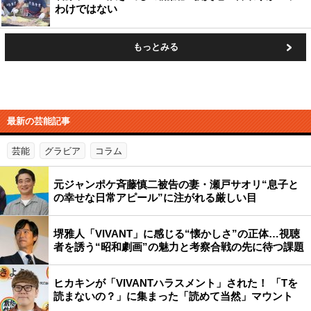
わけではない
もっとみる
最新の芸能記事
芸能
グラビア
コラム
元ジャンポケ斉藤慎二被告の妻・瀬戸サオリ“息子と
の幸せな日常アピール”に注がれる厳しい目
堺雅人「VIVANT」に感じる“懐かしさ”の正体…視聴
者を誘う“昭和劇画”の魅力と考察合戦の先に待つ課題
ヒカキンが「VIVANTハラスメント」された！ 「Tを
読まないの？」に集まった「読めて当然」マウント