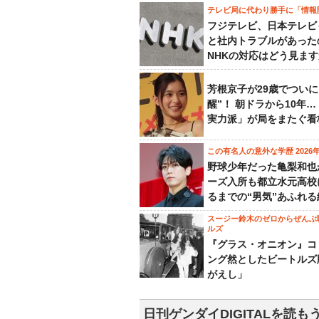
テレビ局に代わり勝手に「情報
フジテレビ、日本テレビ
と社内トラブルがあった
NHKの対応はどう見ま
芳根京子が29歳でついに
醒”！ 朝ドラから10年
実力派」が局をまたぐ看
この有名人の意外な学歴 2026
野球少年だった亀梨和也
ーズ入所も都立水元高校
るまでの“男気”あふれる
スージー鈴木のゼロからぜんぶ
ルズ
『グラス・オニオン』コ
ング然としたビートルズ
がえし」
日刊ゲンダイDIGITALを読も