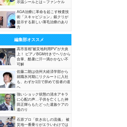
示温シールとは～ファンケル
AGA治療に革命を起こす検査技
術「スキャビジョン」銀クリが
提示する新しい薄毛治療のあり
方
編集部オススメ
高市首相“被災地利用PV”が大炎
上！ ピアノBGM付きでヘリから
合掌、酷暑に汗一滴かかない不
可解
佐藤二朗は信州大経済学部から
就職氷河期にリクルートに入社
も、わずか1日で辞めて役者の道
へ
強いショック状態の清水アキラ
に心配の声…子供を亡くした神
田正輝らもたどった遺族ケアの
道のり
石原プロ「炊き出しの流儀」 被
災地一番乗りがエラいわけでは