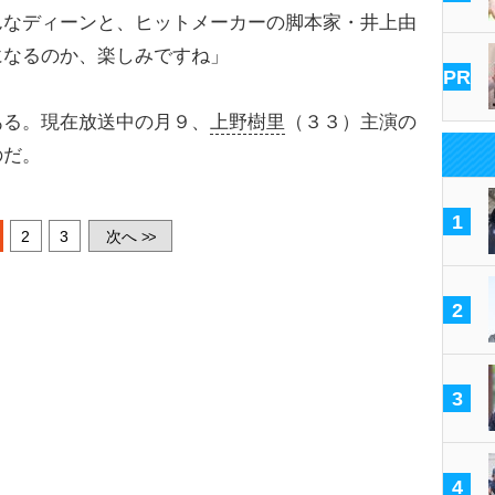
んなディーンと、ヒットメーカーの脚本家・井上由
になるのか、楽しみですね」
PR
る。現在放送中の月９、
上野樹里
（３３）主演の
のだ。
1
2
3
次へ
>>
2
3
4