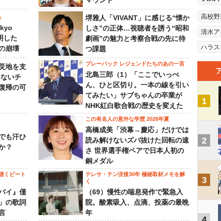
マウント
高校野
」
堺雅人「VIVANT」に感じる“懐か
kyo
しさ”の正体…視聴者を誘う“昭和
清水ア
判明した
劇画”の魅力と考察合戦の先に待
ハラス
の崩壊
つ課題
プレーバック レジェンドたちのあの一言
災地を支
北島三郎（1）「ここでいっぺ
らないチ
ん、ひと区切り。一本の線を引い
復帰の可
てみたい」サブちゃんの卒業が
1
NHK紅白歌合戦の歴史を変えた
この有名人の意外な学歴 2026年夏
高橋成美「渋幕→慶応」だけでは
でも汗ひ
2
読み解けないズバ抜けた回転の速
か？
さ 世界選手権ペアで日本人初の
銅メダル
聴くビート
テレサ・テン没後30年 極秘取材メモを解
3
く
バイ』僅
（69）慢性の喘息発作で緊急入
」の歌詞
院。酸素吸入、点滴、投薬の最晩
言
年
4