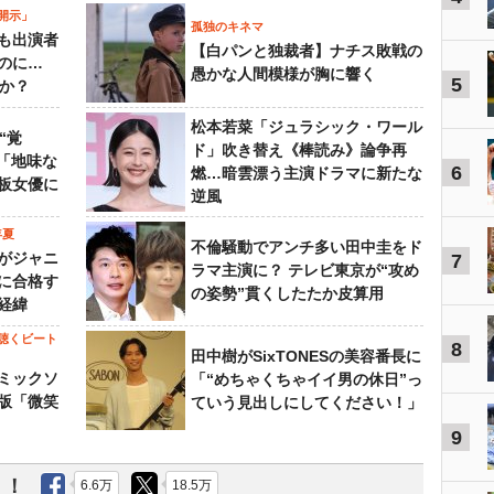
開示」
孤独のキネマ
も出演者
【白パンと独裁者】ナチス敗戦の
のに…
愚かな人間模様が胸に響く
5
すか？
松本若菜「ジュラシック・ワール
“覚
ド」吹き替え《棒読み》論争再
…「地味な
6
燃…暗雲漂う主演ドラマに新たな
板女優に
逆風
年夏
不倫騒動でアンチ多い田中圭をド
がジャニ
7
ラマ主演に？ テレビ東京が“攻め
に合格す
の姿勢”貫くしたたか皮算用
経緯
聴くビート
8
田中樹がSixTONESの美容番長に
ミックソ
「“めちゃくちゃイイ男の休日”っ
版「微笑
ていう見出しにしてください！」
9
う！
6.6万
18.5万