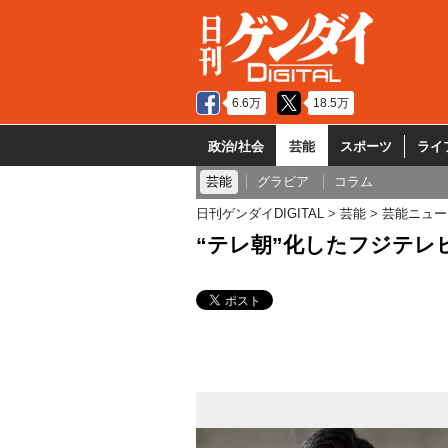
6.6万
18.5万
政治/社会
芸能
スポーツ
ライ
芸能
グラビア
コラム
日刊ゲンダイDIGITAL
芸能
芸能ニュー
“テレ朝”化したフジテレ