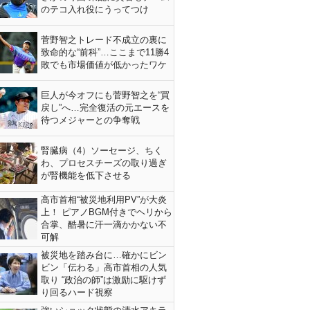
のテコ入れ役にうってつけ
菅野智之トレード不成立の裏に
致命的な“前科”…ここまで11勝4
敗でも市場価値が低かったワケ
巨人が今オフにも菅野智之を“買
戻し”へ…完全復活の元エースを
待つメジャーとの争奪戦
腎臓病（4）ソーセージ、ちく
わ、プロセスチーズの取り過ぎ
が腎機能を低下させる
高市首相“被災地利用PV”が大炎
上！ ピアノBGM付きでヘリから
合掌、酷暑に汗一滴かかない不
可解
被災地を踏み台に…確かにビン
ビン「伝わる」高市首相の人気
取り “政治の師”は激励に駆けず
り回るハード視察