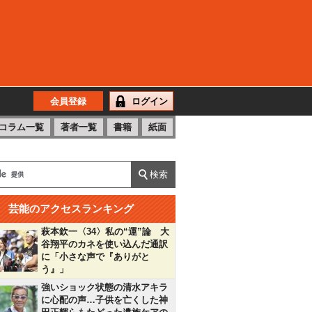
会員登録
ログイン
コラム一覧
著者一覧
書籍
紙面
芸能のアクセスランキング
萩本欽一〈34〉私の“運”論 大
谷翔平のカネを使い込んだ通訳
に「小さな声で『ありがと
う』」
強いショック状態の清水アキラ
に心配の声…子供を亡くした神