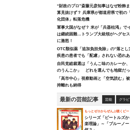
“財政のプロ”斎藤元彦知事はなぜ粉飾
算見抜けず？ 兵庫県が都道府県で初の
化団体」転落危機
軍事大国がなぜ？ 米が「兵器枯渇」で
は継続困難…トランプ大統領がヘグセス
に激怒！
OTC類似薬「追加負担免除」の“落とし
疾患の患者でも「配慮」されない恐れあ
自民党総裁選は「うんこ味のカレーか、
のうんこか」 どれを選んでも地獄だっ
「高市中心」視察動画と「空気読む」被
持離れも納得
最新の芸能記事
芸能
グラビ
もっとゼロからぜんぶ聴くビー
シリーズ「ビートルズか
楽理論」～「ブルーノー
何？」