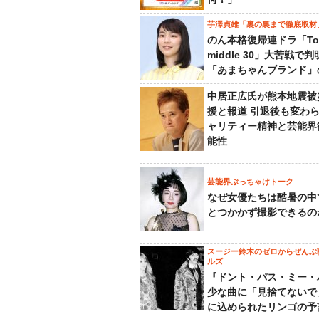
芋澤貞雄「裏の裏まで徹底取材
のん本格復帰連ドラ「To
middle 30」大苦戦で
「あまちゃんブランド」
中居正広氏が熊本地震被
援と報道 引退後も変わ
ャリティー精神と芸能界
能性
芸能界ぶっちゃけトーク
なぜ女優たちは酷暑の中
とつかかず撮影できるの
スージー鈴木のゼロからぜんぶ
ルズ
『ドント・パス・ミー・
少な曲に「見捨てないで
に込められたリンゴの予