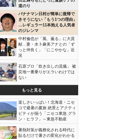
田正輝らもたどった遺族ケアの
道のり
バナナマン日村が簡単に復帰で
きそうにない「もう1つの理由」
…レギュラー11本抱える人気者
のジレンマ
中村倫也が「風、薫る」に大貢
献…妻・水卜麻美アナとの「ず
っと仲良く」「にこやかな」近
況
石原プロ「炊き出しの流儀」 被
災地一番乗りがエラいわけでは
ない
もっと見る
楽しさいっぱい！北海道・ニセ
コで避暑の夏旅 絶景とアクティ
ビティが揃う「ニセコ東急 グラ
ン・ヒラフ」～東急不動産
暑熱対策が義務化される時代に
貼るだけで暑さの変化がわかる