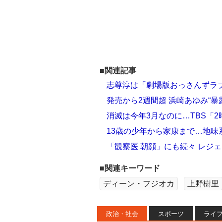
■関連記事
志尊淳は「劇場版おっさんずラブ
発売から2週間超 浜崎あゆみ“
消滅は今年3月なのに…TBS「
13歳の少年から家康まで…地味
「観察医 朝顔」にも続々 レジ
■関連キーワード
ディーン・フジオカ
上野樹里
政治・社会
スポーツ
ライ