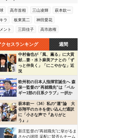
球
高市首相
三山凌輝
萩本欽一
キラ
板東英二
神田愛花
メント
三田佳子
高市政権
アクセスランキング
週間
中村倫也が「風、薫る」に大貢
献…妻・水卜麻美アナとの「ず
っと仲良く」「にこやかな」近
況
欧州初の日本人指揮官誕生へ 森
保一監督の“再就職先”は「ベル
ギー1部の日系クラブ」一択か
萩本欽一〈34〉私の“運”論 大
谷翔平のカネを使い込んだ通訳
に「小さな声で『ありがと
う』」
新庄監督の“再就職先”に挙がるま
さかの球団 采配に賛否もチーム