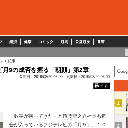
フ
経済
健康
コミック
競馬
公営競技
書籍
ス
記事
ビ月9の成否を握る「朝顔」第2章
公開日：
2019/08/20 06:00
更新日：
2019/08/20 06:00
印刷
1
「数字が戻ってきた」と
遠藤
龍之介社長も気
合が入っている
フジテレビ
の「月９」。１０
2