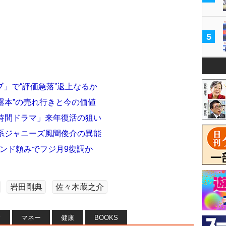
5
」で“評価急落”返上なるか
暴露本”の売れ行きと今の価値
2時間ドラマ」来年復活の狙い
系ジャニーズ風間俊介の異能
ェンド頼みでフジ月9復調か
岩田剛典
佐々木蔵之介
フ
マネー
健康
BOOKS