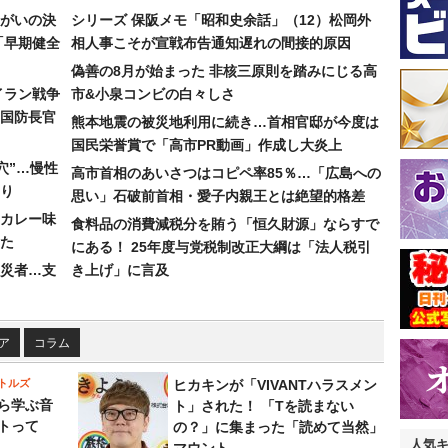
まがいの決
シリーズ 保阪メモ「昭和史余話」（12）松岡外
「早期健全
相人事こそが宣戦布告通知遅れの間接的原因
偽善の8月が始まった 非核三原則を踏みにじる高
イラン戦争
市&小泉コンビの白々しさ
国防長官
熊本地震の被災地利用に続き…首相官邸が今度は
国民栄誉賞で「高市PR動画」作成し大炎上
穴”…慢性
高市首相のあいさつはコピペ率85％…「広島への
り
思い」石破前首相・愛子内親王とは絶望的格差
カレー味
食料品の消費減税分を賄う「恒久財源」ならすで
た
にある！ 25年度与党税制改正大綱は「法人税引
災者…支
き上げ」に言及
ア
コラム
トルズ
ヒカキンが「VIVANTハラスメン
ら学ぶ音
ト」された！ 「Tを読まない
トって
の？」に集まった「読めて当然」
人気