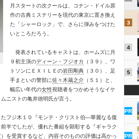
月スタートの次クールは、コナン・ドイル原
作の古典ミステリーを現代の東京に置き換え
3
た「シャーロック」で、さらに弾みをつけた
いところだろう。
4
発表されているキャストは、ホームズに月
９初主演の
ディーン・フジオカ
（３９）、ワ
トソンにＥＸＩＬＥの
岩田剛典
（３０）、足
5
手まといの警部に
佐々木蔵之介
（５１）と、
幅広い年代の
女性
視聴者をつかめそうなイケ
ラムニストの亀井徳明氏が言う。
PR
したフジ木１０『モンテ・クリスト伯―華麗なる復
台前半でしたが、優れた番組を顕彰する『ギャラク
PR
度）を受賞するなど、内容そのものの評価は高かっ